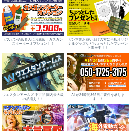
ガスガン始める人にお薦め！ガスガン
ガン本体お買い上げの方に当店オリジ
スターターオプション！！
ナルグッズなどちょっとしたプレゼン
ト進呈中！！
ウエスタンアームズ 中古品 国内最大級
A1が24時間365日ご要件を承りま
の品揃え！！
す！！