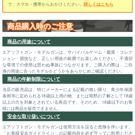
で、スマホ・携帯からおかけください。
詳しくはこちら
商品購入時のご注意
商品の用途について
エアソフトガン・モデルガンは、サバイバルゲーム・鑑賞・コレク
ション・競技など、正しい用途の範囲でお楽しみください。不適切
な環境での使用は思わぬ事故につながります。ご購入の際は、ご自
身の用途に合ったモデルかどうかをあらかじめご確認ください。
商品の年齢制限について
当店の販売品は、特にメーカーによる記載の無い限り、青少年保護
条例等に定められる18歳以上用の物、または暗黙の了解として18歳
以上の方を対象とされている商品です。そのため、18歳以下のお客
様には商品を販売できません。
安全な取り扱いについて
エアソフトガン・モデルガンは使用方法を誤ると危険を伴います。
「お客様安全ガイドライン」の記載内容を必ず守ってご利用くださ