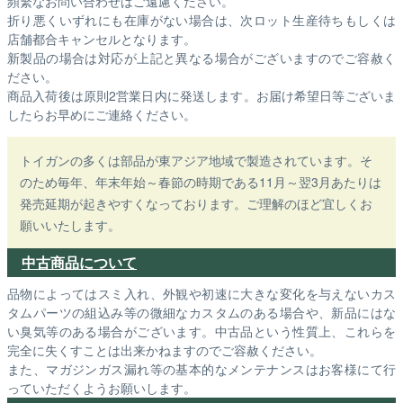
頻繁なお問い合わせはご遠慮ください。
折り悪くいずれにも在庫がない場合は、次ロット生産待ちもしくは
店舗都合キャンセルとなります。
新製品の場合は対応が上記と異なる場合がございますのでご容赦く
ださい。
商品入荷後は原則2営業日内に発送します。お届け希望日等ございま
したらお早めにご連絡ください。
トイガンの多くは部品が東アジア地域で製造されています。そ
のため毎年、年末年始～春節の時期である11月～翌3月あたりは
発売延期が起きやすくなっております。ご理解のほど宜しくお
願いいたします。
中古商品について
品物によってはスミ入れ、外観や初速に大きな変化を与えないカス
タムパーツの組込み等の微細なカスタムのある場合や、新品にはな
い臭気等のある場合がございます。中古品という性質上、これらを
完全に失くすことは出来かねますのでご容赦ください。
また、マガジンガス漏れ等の基本的なメンテナンスはお客様にて行
っていただくようお願いします。