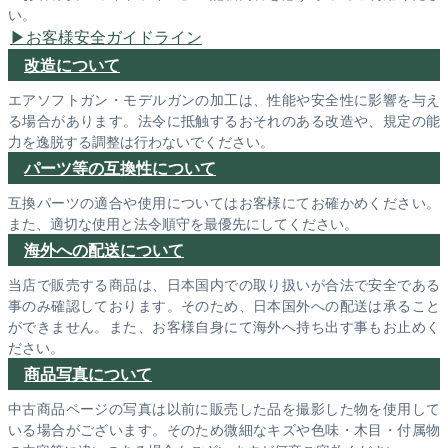
い。
お客様安全ガイドライン
改造について
エアソフトガン・モデルガンの加工は、性能や安全性に影響を与え
る場合があります。法令に抵触するおそれのある改造や、規定の能
力を逸脱する調整は行わないでください。
パーツ等の互換性について
互換パーツの適合や使用についてはお客様にてお確かめください。
また、適切な使用と法令順守を最優先にしてください。
海外への配送について
当店で販売する商品は、日本国内での取り扱いが合法で安全である
事のみ確認しております。そのため、日本国外への配送は承ること
ができません。また、お客様自身にて海外へ持ち出す事もお止めく
ださい。
商品写真について
中古商品ページの写真は以前に販売した品を撮影した物を使用して
いる場合がございます。そのため微細なキズや色味・木目・付属物