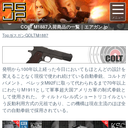
COLT M1887入荷商品の一覧｜エアガン.jp
Top
ガスガン
COLT
M1887
発明から100年以上経った今日においてもほとんどの設計を
変えることなく現役で使われ続けている自動拳銃、コルトガ
バメント。 ベレッタM92Fに取って代わられるまで70年以上
にわたりM1911として軍事超大国アメリカ軍の制式拳銃と
して使用された。 ティルトバレル式ショートリコイルとい
う反動利用方式の元祖であり、この機構は現在主流のほぼ全
ての自動拳銃で採用されている。