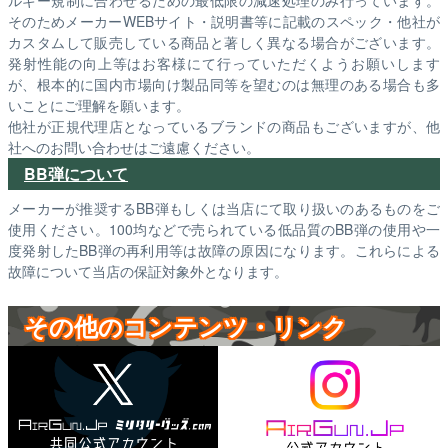
そのためメーカーWEBサイト・説明書等に記載のスペック・他社が
カスタムして販売している商品と著しく異なる場合がございます。
発射性能の向上等はお客様にて行っていただくようお願いします
が、根本的に国内市場向け製品同等を望むのは無理のある場合も多
いことにご理解を願います。
他社が正規代理店となっているブランドの商品もございますが、他
社へのお問い合わせはご遠慮ください。
BB弾について
メーカーが推奨するBB弾もしくは当店にて取り扱いのあるものをご
使用ください。100均などで売られている低品質のBB弾の使用や一
度発射したBB弾の再利用等は故障の原因になります。これらによる
故障について当店の保証対象外となります。
その他のコンテンツ・リンク