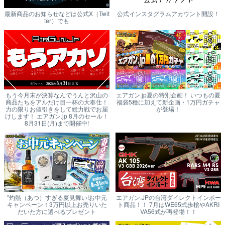
最新商品のお知らせなどは公式X（Twit
公式インスタグラムアカウント開設！
ter）でも
もう今月末が決算なんでうんと沢山の
エアガン.jp夏の特別企画！ いつもの夏
商品たちをアルだけ目一杯の大奉仕！
福袋5種に加えて新企画・1万円ガチャ
力の限りお値引きをして総力戦でお届
が登場！
けします！ エアガン.jp 8月のセール！
8月31日(月)まで開催中!
"灼熱（あつ）すぎる夏見舞い!お中元
エアガン.JPの台湾ダイレクトインポー
キャンペーン！3万円以上お売りいた
ト商品！！ 7月はWE65式歩槍やAKRI
だいた方に選べるプレゼント
VA56式が再登場！！