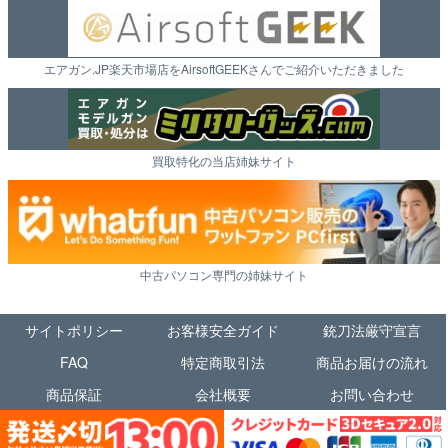
エアガン.JP楽天市場店をAirsoftGEEKさんでご紹介いただきました
買取特化の当店姉妹サイト
中古パソコン専門の姉妹サイト
サイトポリシー
お客様安全ガイド
銃刀法厳守宣言
FAQ
特定商取引法
商品お届けの流れ
商品保証
会社概要
お問い合わせ