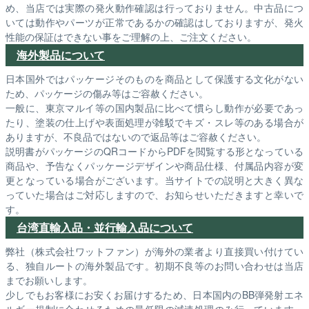
め、当店では実際の発火動作確認は行っておりません。中古品につ
いては動作やパーツが正常であるかの確認はしておりますが、発火
性能の保証はできない事をご理解の上、ご注文ください。
海外製品について
日本国外ではパッケージそのものを商品として保護する文化がない
ため、パッケージの傷み等はご容赦ください。
一般に、東京マルイ等の国内製品に比べて慣らし動作が必要であっ
たり、塗装の仕上げや表面処理が雑駁でキズ・スレ等のある場合が
ありますが、不良品ではないので返品等はご容赦ください。
説明書がパッケージのQRコードからPDFを閲覧する形となっている
商品や、予告なくパッケージデザインや商品仕様、付属品内容が変
更となっている場合がございます。当サイトでの説明と大きく異な
っていた場合はご対応しますので、お知らせいただきますと幸いで
す。
台湾直輸入品・並行輸入品について
弊社（株式会社ワットファン）が海外の業者より直接買い付けてい
る、独自ルートの海外製品です。初期不良等のお問い合わせは当店
までお願いします。
少しでもお客様にお安くお届けするため、日本国内のBB弾発射エネ
ルギー規制に合わせるための最低限の減速処理のみ行っています。