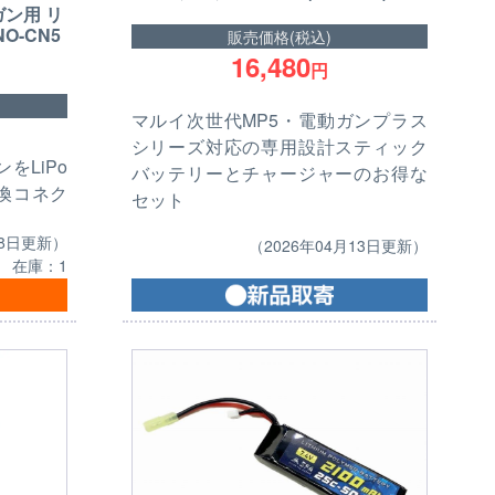
動ガン用 リ
O-CN5
販売価格(税込)
16,480
円
マルイ次世代MP5・電動ガンプラス
シリーズ対応の専用設計スティック
をLiPo
バッテリーとチャージャーのお得な
換コネク
セット
18日更新）
（2026年04月13日更新）
在庫：1