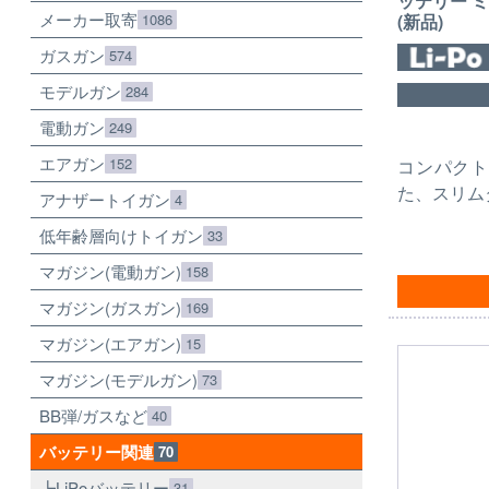
ッテリー ミ
メーカー取寄
(新品)
1086
ガスガン
574
モデルガン
284
電動ガン
249
エアガン
152
コンパクト
た、スリム
アナザートイガン
4
低年齢層向けトイガン
33
マガジン(電動ガン)
158
マガジン(ガスガン)
169
マガジン(エアガン)
15
マガジン(モデルガン)
73
BB弾/ガスなど
40
バッテリー関連
70
LiPoバッテリー
31