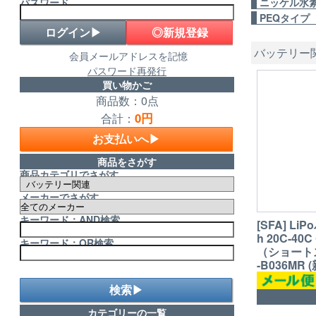
パスワード
ニッケル水
PEQタイプ
◎新規登録
バッテリー
会員メールアドレスを記憶
パスワード再発行
買い物かご
商品数：0点
0円
合計：
お支払いへ▶
商品をさがす
商品カテゴリでさがす
メーカーでさがす
キーワード：AND検索
[SFA] Li
h 20C-4
キーワード：OR検索
（ショートス
-B036MR 
検索▶
カテゴリーの一覧