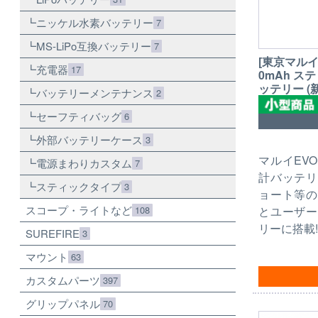
ニッケル水素バッテリー
7
MS-LiPo互換バッテリー
7
[東京マルイ]
充電器
17
0mAh ス
ッテリー (
バッテリーメンテナンス
2
セーフティバッグ
6
外部バッテリーケース
3
マルイEV
電源まわりカスタム
7
計バッテリ
スティックタイプ
3
ョート等の
スコープ・ライトなど
とユーザー
108
リーに搭載!
SUREFIRE
3
マウント
63
カスタムパーツ
397
グリップパネル
70