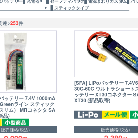
素バッテリー
充電器
セーフティバッグ
電源まわりカスタム
バ
スティックタイプ
関連>
253
件
[SFA] LiPoバッテリー 7.4V
30C-60C ウルトラショー
ッテリー XT30コネクター SA
Poバッテリー 7.4V 1000mA
XT30 (新品取寄)
0C Greenライン スティック
リム） MRコネクタ SA
(新品)
販売価格(税込)
販売価格(税込)
2,380