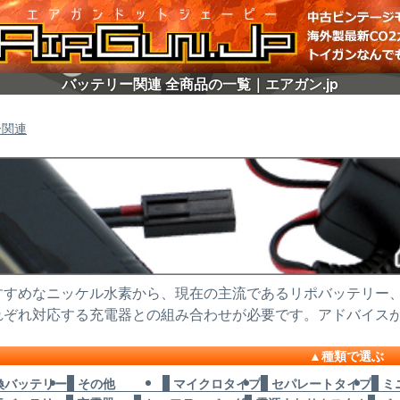
バッテリー関連 全商品の一覧｜エアガン.jp
ー関連
すめなニッケル水素から、現在の主流であるリポバッテリー、マ
れぞれ対応する充電器との組み合わせが必要です。アドバイス
種類で選ぶ
互換バッテリー
その他
マイクロタイプ
セパレートタイプ
ミ