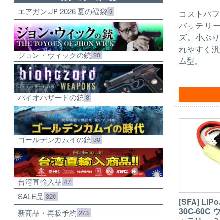
エアガン.JP 2026 夏の福袋
6
コストパフ
バッテリー
ズ。小ぶり
れやすく汎
ジョン・ウィックの銃
20
ム型。
バイオハザードの銃
8
ゴールデンカムイの銃
30
台湾直輸入品
47
SALE品
320
[SFA] Li
30C-60
新商品・再販予約
273