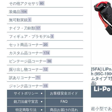
その他アクセサリ
80
装備品
104
無可動実銃
1
ナイフ・刀剣類
17
フィギュア・プラモデル
3
セット商品コーナー
20
カスタム品コーナー
174
ビンテージ品コーナー
36
[SFA] Li
掘り出し物コーナー
12
h (95C-
訳ありコーナー
71
ムタイプ T型
品)
ジャンク品コーナー
15
サイトポリシー
お客様安全ガイド
銃刀法厳守宣言
FAQ
超小型であ
特定商取引法
商品お届けの流れ