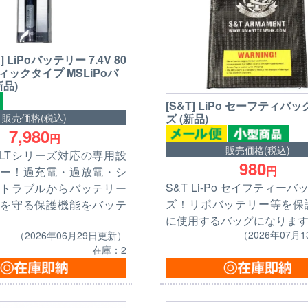
 LiPoバッテリー 7.4V 80
ティックタイプ MSLiPoバ
新品)
[S&T] LiPo セーフティバッ
販売価格(税込)
ズ (新品)
7,980
円
販売価格(税込)
OLTシリーズ対応の専用設
980
円
ー！過充電・過放電・シ
S&T Li-Po セイフティー
トラブルからバッテリー
ズ！リポバッテリー等を保
を守る保護機能をバッテ
に使用するバッグになりま
（2026年07月
（2026年06月29日更新）
在庫：2