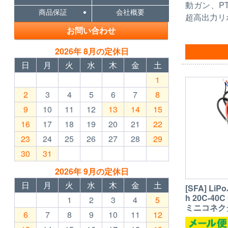
動ガン、P
商品保証
会社概要
超高出力リ
お問い合わせ
2026年 8月の定休日
日
月
火
水
木
金
土
1
2
3
4
5
6
7
8
9
10
11
12
13
14
15
16
17
18
19
20
21
22
23
24
25
26
27
28
29
30
31
2026年 9月の定休日
日
月
火
水
木
金
土
[SFA] Li
h 20C-4
1
2
3
4
5
ミニコネクタ 
6
7
8
9
10
11
12