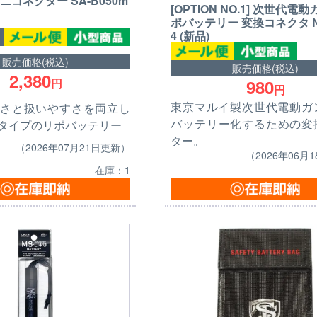
ニコネクター SA-B050m
[OPTION NO.1] 次世代電
ポバッテリー 変換コネクタ N
4 (新品)
販売価格(税込)
販売価格(税込)
2,380
980
円
円
東京マルイ製次世代電動ガン
さと扱いやすさを両立し
バッテリー化するための変
タイプのリポバッテリー
ター。
（2026年07月21日更新）
（2026年06月
在庫：1