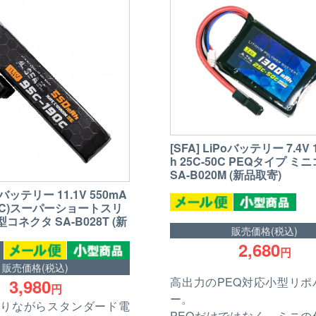
[SFA] LiPoバッテリー 7.4V 
h 25C-50C PEQタイプ 
SA-B020M (新品取寄)
Poバッテリー 11.1V 550mA
190C)スーパーショートスリ
コネクタ SA-B028T (新
販売価格(税込)
2,680
円
販売価格(税込)
高出力のPEQ対応小型リポ
3,980
円
ー。
りながらスタンダード電
PEQだけではなく、ミニの