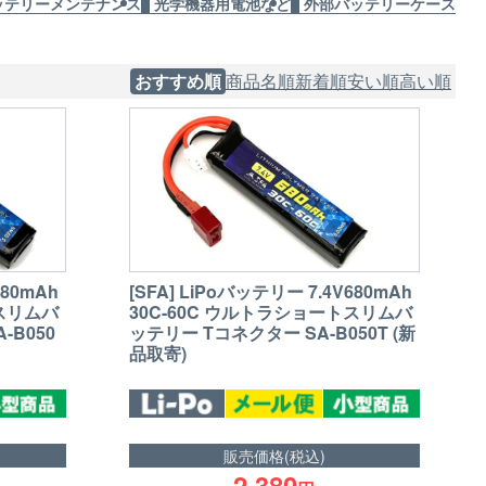
ッテリーメンテナンス
光学機器用電池など
外部バッテリーケース
おすすめ順
商品名順
新着順
安い順
高い順
[SFA] LiPoバッテリー 7.4V680mAh
680mAh
30C-60C ウルトラショートスリムバ
トスリムバ
ッテリー Tコネクター SA-B050T (新
-B050
品取寄)
販売価格(税込)
2,380