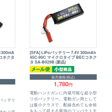
[SFA] LiPoバッテリー 7.4V 300mAh
1300mA
45C-90C マイクロタイプ BECコネク
ミニコネクタ
タ SA-B029B (新品)
販売価格(税込)
1,780
円
電動ハンドガンに内蔵可能な超小型
リポバッテリー。電動ガン用として
バッテリ
は最小クラスで、配線含めても余裕
をもって収まる最強のコンパクトモ
代わり等