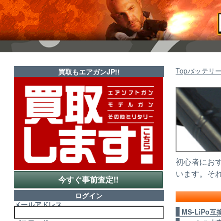
Top
バッテリ
買取もエアガンJP!!
初心者におす
います。そ
今すぐ事前査定!!
ログイン
メールアドレス
MS-LiPo