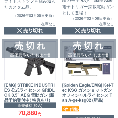
躍のモデルが、Gate Aster
ライドストップを組み込ん
電子トリガー搭載電動ガン
だカスタム品。
として登場！
（2026年03月05日更新）
（2026年02月06日更新）
在庫なし
在庫なし
売 切 れ
売 切 れ
高価買取いたします!!
高価買取いたします!!
[EMG] STRIKE INDUSTRI
[Golden Eagle/EMG] Kel-T
ES 公式ライセンス GRIDL
ec KSG ガスショットガン
OK 8.5" AEG 電動ガン (新
オフィシャルライセンス T
品予約受付中! 特典あり)
an A-ge-ksg02 (新品)
販売価格(税込)
70,880
円