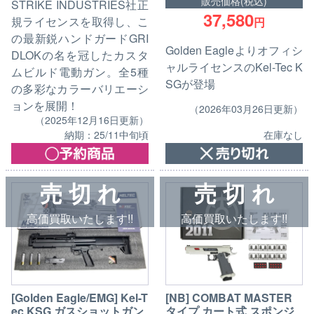
販売価格(税込)
STRIKE INDUSTRIES社正
37,580
規ライセンスを取得し、こ
円
の最新鋭ハンドガードGRI
Golden Eagleよりオフィシ
DLOKの名を冠したカスタ
ャルライセンスのKel-Tec K
ムビルド電動ガン。全5種
SGが登場
の多彩なカラーバリエーシ
ョンを展開！
（2026年03月26日更新）
（2025年12月16日更新）
在庫なし
納期：25/11中旬頃
売 切 れ
売 切 れ
高価買取いたします!!
高価買取いたします!!
[Golden Eagle/EMG] Kel-T
[NB] COMBAT MASTER
ec KSG ガスショットガン
タイプ カート式 スポンジ