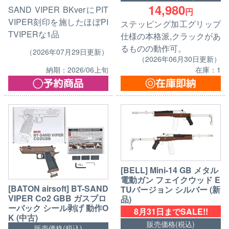
14,980
SAND VIPER BKverにPIT
円
VIPER刻印を施したほぼPI
ステッピング加工グリップ
TVIPERな1品
仕様の本格派,クラックがあ
るものの動作可。
（2026年07月29日更新）
（2026年06月30日更新）
納期：2026/06上旬
在庫：1
[BELL] Mini-14 GB メタル
電動ガン フェイクウッド E
[BATON airsoft] BT-SAND
TUバージョン シルバー (新
VIPER Co2 GBB ガスブロ
品)
ーバック シール剥げ 動作O
8月31日までSALE!!
K (中古)
販売価格(税込)
販売価格(税込)