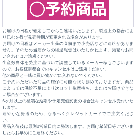
お届けの日程が確定してからご連絡いたします。製造上の都合によ
り已むを得ず発売時期が変更される場合があります。
お届けの日程はメーカー出荷の直前まで小売店などに連絡がありま
せん。そのため
当店からの経過報告はいたしかねます。
頻繁なお問
い合わせはご遠慮ください。
生産数自体を受注に基づいて調整しているメーカー様もございます
ので、お客様御都合でのキャンセルはご遠慮ください。
他の商品と一緒に買い物かごに入れないでください。
ご予約いただいた商品の確保に可能な限り務めておりますが、商品
によっては供給不足により次ロット生産待ち、またはお届けできな
い場合がございます。
6ヶ月以上の極端な延期や予定売価変更の場合はキャンセル受付いた
します。
速やかな発送のため、なるべくクレジットカードでご注文くださ
い。
商品入荷後は原則2営業日内に発送します。お届け希望日等ございま
したらお早めにご連絡ください。