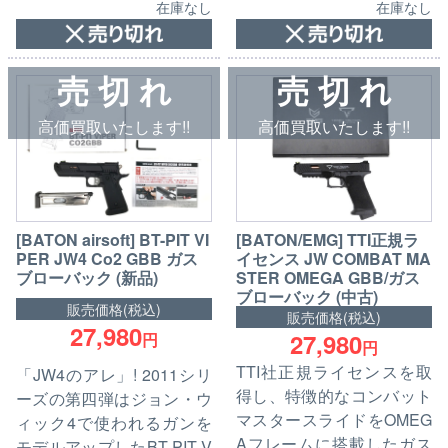
在庫なし
在庫なし
売 切 れ
売 切 れ
高価買取いたします!!
高価買取いたします!!
[BATON airsoft] BT-PIT VI
[BATON/EMG] TTI正規ラ
PER JW4 Co2 GBB ガス
イセンス JW COMBAT MA
ブローバック (新品)
STER OMEGA GBB/ガス
ブローバック (中古)
販売価格(税込)
販売価格(税込)
27,980
27,980
円
円
TTI社正規ライセンスを取
「JW4のアレ」! 2011シリ
得し、特徴的なコンバット
ーズの第四弾はジョン・ウ
マスタースライドをOMEG
ィック4で使われるガンを
Aフレームに搭載したガス
モデルアップしたBT-PIT V