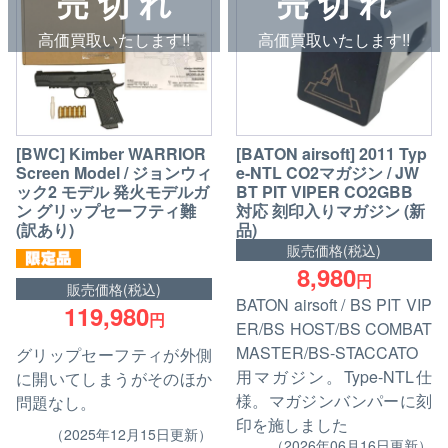
売 切 れ
売 切 れ
高価買取いたします!!
高価買取いたします!!
[BWC] Kimber WARRIOR
[BATON airsoft] 2011 Typ
Screen Model / ジョンウィ
e-NTL CO2マガジン / JW
ック2 モデル 発火モデルガ
BT PIT VIPER CO2GBB
ン グリップセーフティ難
対応 刻印入りマガジン (新
(訳あり)
品)
販売価格(税込)
8,980
円
販売価格(税込)
BATON airsoft / BS PIT VIP
119,980
円
ER/BS HOST/BS COMBAT
MASTER/BS-STACCATO
グリップセーフティが外側
用マガジン。Type-NTL仕
に開いてしまうがそのほか
様。マガジンバンパーに刻
問題なし。
印を施しました
（2025年12月15日更新）
（2026年06月16日更新）