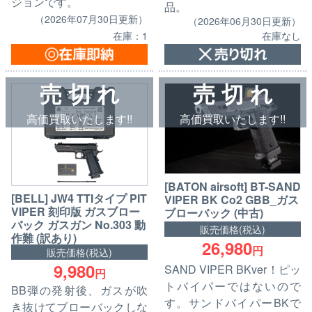
ジョンです。
品。
（2026年07月30日更新）
（2026年06月30日更新）
在庫：1
在庫なし
売 切 れ
売 切 れ
高価買取いたします!!
高価買取いたします!!
[BATON airsoft] BT-SAND
[BELL] JW4 TTIタイプ PIT
VIPER BK Co2 GBB_ガス
VIPER 刻印版 ガスブロー
ブローバック (中古)
バック ガスガン No.303 動
販売価格(税込)
作難 (訳あり)
26,980
円
販売価格(税込)
9,980
SAND VIPER BKver！ピッ
円
トバイパーではないので
BB弾の発射後、ガスが吹
す。サンドバイパーBKで
き抜けてブローバックしな