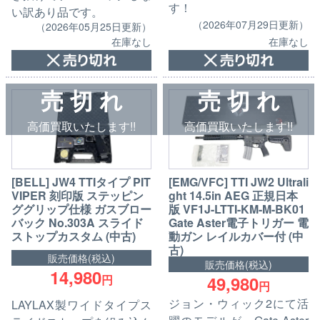
す！
い訳あり品です。
（2026年07月29日更新）
（2026年05月25日更新）
在庫なし
在庫なし
売 切 れ
売 切 れ
高価買取いたします!!
高価買取いたします!!
[BELL] JW4 TTIタイプ PIT
[EMG/VFC] TTI JW2 Ultrali
VIPER 刻印版 ステッピン
ght 14.5in AEG 正規日本
ググリップ仕様 ガスブロー
版 VF1J-LTTI-KM-M-BK01
バック No.303A スライド
Gate Aster電子トリガー 電
ストップカスタム (中古)
動ガン レイルカバー付 (中
古)
販売価格(税込)
販売価格(税込)
14,980
49,980
円
円
ジョン・ウィック2にて活
LAYLAX製ワイドタイプス