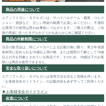
商品の用途について
エアソフトガン・モデルガンは、サバイバルゲーム・鑑賞・コレク
ション・競技など、正しい用途の範囲でお楽しみください。不適切
な環境での使用は思わぬ事故につながります。ご購入の際は、ご自
身の用途に合ったモデルかどうかをあらかじめご確認ください。
商品の年齢制限について
当店の販売品は、特にメーカーによる記載の無い限り、青少年保護
条例等に定められる18歳以上用の物、または暗黙の了解として18歳
以上の方を対象とされている商品です。そのため、18歳以下のお客
様には商品を販売できません。
安全な取り扱いについて
エアソフトガン・モデルガンは使用方法を誤ると危険を伴います。
「お客様安全ガイドライン」の記載内容を必ず守ってご利用くださ
い。
お客様安全ガイドライン
改造について