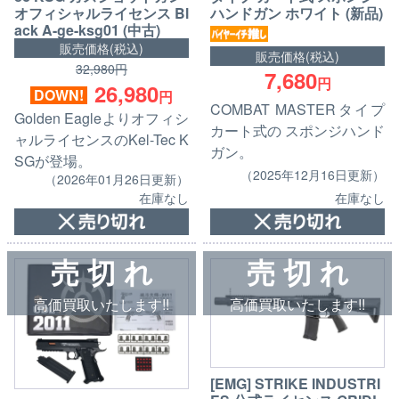
オフィシャルライセンス Bl
ハンドガン ホワイト (新品)
ack A-ge-ksg01 (中古)
販売価格(税込)
販売価格(税込)
32,980円
7,680
円
26,980
DOWN!
円
COMBAT MASTERタイプ
Golden Eagleよりオフィシ
カート式の スポンジハンド
ャルライセンスのKel-Tec K
ガン。
SGが登場。
（2025年12月16日更新）
（2026年01月26日更新）
在庫なし
在庫なし
売 切 れ
売 切 れ
高価買取いたします!!
高価買取いたします!!
[EMG] STRIKE INDUSTRI