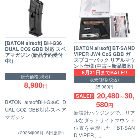
[BATON airsoft] BH-G36
[BATON airsoft] BT-SAND
DUAL CO2 GBB 対応 スペ
VIPER JW4 Co2 GBB ガ
アマガジン (新品予約受付
スブローバック リアルマウ
中!)
ント仕様 (中古～新品取寄)
8月31日までSALE!!
販売価格(税込)
販売価格(税込)
8,980
円
25,980円
20,480
30,
SALE!!
～
BATON airsoftBH-G36C D
580
円
UAL CO2 GBB対応スペア
新設計ハウジングで、リア
マガジン
ルなダットサイトマウント
位置を実現した「BT-SAN
（2026年06月16日更新）
D VIPER」。