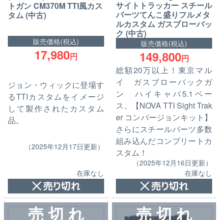
サイトトラッカー スチール
トガン CM370M TTI風カス
パーツてんこ盛りフルメタ
タム (中古)
ルカスタム ガスブローバッ
ク (中古)
販売価格(税込)
販売価格(税込)
17,980
149,800
円
円
総額20万以上！東京マル
イ ガスブローバックガ
ジョン・ウィックに登場す
ン ハイキャパ5.1ベー
るTTIカスタムをイメージ
ス、【NOVA TTI Sight Trak
して製作されたカスタム
er コンバージョンキット】
品。
さらにスチールパーツ多数
組み込んだコンプリートカ
（2025年12月17日更新）
スタム！
（2025年12月16日更新）
在庫なし
在庫なし
売 切 れ
売 切 れ