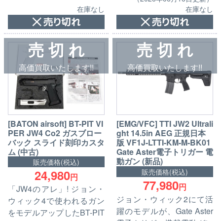
在庫なし
在庫なし
売 切 れ
売 切 れ
高価買取いたします!!
高価買取いたします!!
[BATON airsoft] BT-PIT VI
[EMG/VFC] TTI JW2 Ultrali
PER JW4 Co2 ガスブロー
ght 14.5in AEG 正規日本
バック スライド刻印カスタ
版 VF1J-LTTI-KM-M-BK01
ム (中古)
Gate Aster電子トリガー 電
動ガン (新品)
販売価格(税込)
24,980
販売価格(税込)
円
77,980
円
「JW4のアレ」! ジョン・
ジョン・ウィック2にて活
ウィック4で使われるガン
躍のモデルが、Gate Aster
をモデルアップしたBT-PIT