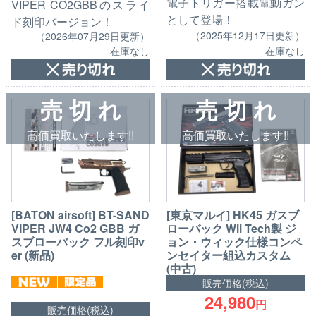
電子トリガー搭載電動ガン
VIPER CO2GBBのスライ
として登場！
ド刻印バージョン！
（2025年12月17日更新）
（2026年07月29日更新）
在庫なし
在庫なし
売 切 れ
売 切 れ
高価買取いたします!!
高価買取いたします!!
[BATON airsoft] BT-SAND
[東京マルイ] HK45 ガスブ
VIPER JW4 Co2 GBB ガ
ローバック Wii Tech製 ジ
スブローバック フル刻印v
ョン・ウィック仕様コンペ
er (新品)
ンセイター組込カスタム
(中古)
販売価格(税込)
24,980
円
販売価格(税込)