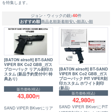
を特集します。
ジョン・ウィックの銃>
60
件
おすすめ順
商品名順
新着順
安い順
高い順
[BATON airsoft] BT-SAND
VIPER BK Co2 GBB_ガス
[BATON airsoft] BT-SAND
ブローバック リアル刻印カ
VIPER BK Co2 GBB_ガス
スタム (新品予約受付中! 特
ブローバック PIT VIPER刻
典あり)
印カスタム ホワイト刻印
(新品)
販売価格(税込)
販売価格(税込)
43,800
円
42,980
円
SAND VIPER BKverにPIT
SAND VIPER BKverにリア