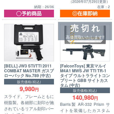
（2026年07月29日更新）
納期：26/06
在庫：2
売 切 れ
高価買取いたします!!
[BELL] JW3 STI/TTI 2011
[FalconToys] 東京マルイ
COMBAT MASTER ガスブ
M4A1 MWS JW TTI TR-1
ローバック No.789 (中古)
タイプ ウルトラライトコン
プリート GBB サイトカス
販売価格(税込)
タム (中古)
9,980
円
販売価格(税込)
140,980
スライド、フレームともに
円
樹脂製。各細部に刻印が施
Barris製 AR-332 Prism サ
されているリアル刻印バー
イトを装備したカスタム