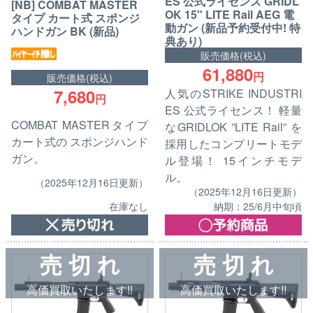
ES 公式ライセンス GRIDL
[NB] COMBAT MASTER
OK 15" LITE Rail AEG 電
タイプ カート式 スポンジ
動ガン (新品予約受付中! 特
ハンドガン BK (新品)
典あり)
販売価格(税込)
61,880
円
販売価格(税込)
7,680
人気のSTRIKE INDUSTRI
円
ES 公式ライセンス！ 軽量
COMBAT MASTERタイプ
なGRIDLOK ”LITE Rail” を
カート式の スポンジハンド
採用したコンプリートモデ
ガン。
ル登場！ 15インチモデ
ル。
（2025年12月16日更新）
（2025年12月16日更新）
在庫なし
納期：25/6月中旬頃
売 切 れ
売 切 れ
高価買取いたします!!
高価買取いたします!!