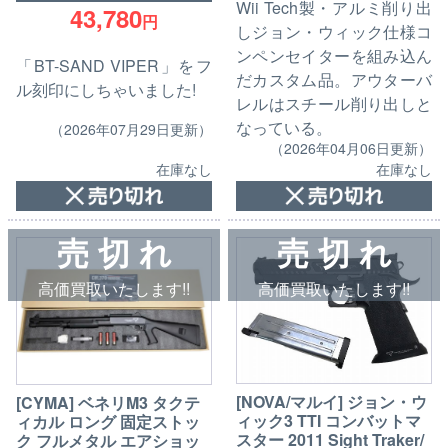
Wii Tech製・アルミ削り出
43,780
円
しジョン・ウィック仕様コ
ンペンセイターを組み込ん
「BT-SAND VIPER」をフ
だカスタム品。アウターバ
ル刻印にしちゃいました!
レルはスチール削り出しと
なっている。
（2026年07月29日更新）
（2026年04月06日更新）
在庫なし
在庫なし
売 切 れ
売 切 れ
高価買取いたします!!
高価買取いたします!!
[NOVA/マルイ] ジョン・ウ
[CYMA] ベネリM3 タクテ
ィック3 TTI コンバットマ
ィカル ロング 固定ストッ
スター 2011 Sight Traker/
ク フルメタル エアショッ