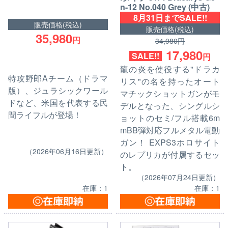
n-12 No.040 Grey (中古)
8月31日までSALE!!
販売価格(税込)
販売価格(税込)
35,980
円
34,980円
17,980
SALE!!
円
龍の炎を使役する"ドラカ
特攻野郎Aチーム（ドラマ
リス"の名を持ったオート
版）、ジュラシックワール
マチックショットガンがモ
ドなど、米国を代表する民
デルとなった、シングルシ
間ライフルが登場！
ョットのセミ/フル搭載6m
mBB弾対応フルメタル電動
ガン！ EXPS3ホロサイト
（2026年06月16日更新）
のレプリカが付属するセッ
ト。
（2026年07月24日更新）
在庫：1
在庫：1