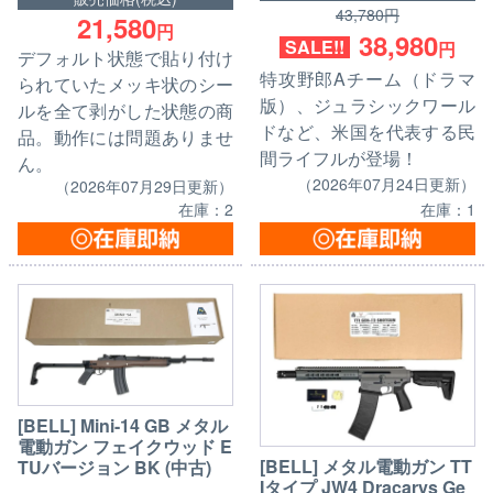
43,780円
21,580
円
38,980
SALE!!
円
デフォルト状態で貼り付け
特攻野郎Aチーム（ドラマ
られていたメッキ状のシー
版）、ジュラシックワール
ルを全て剥がした状態の商
ドなど、米国を代表する民
品。動作には問題ありませ
間ライフルが登場！
ん。
（2026年07月24日更新）
（2026年07月29日更新）
在庫：2
在庫：1
[BELL] Mini-14 GB メタル
電動ガン フェイクウッド E
[BELL] メタル電動ガン TT
TUバージョン BK (中古)
Iタイプ JW4 Dracarys Ge