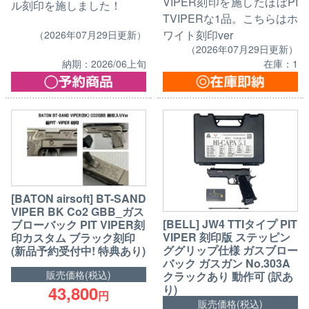
VIPER刻印を施したほぼPI
ル刻印を施しました！
TVIPERな1品。こちらはホ
ワイト刻印ver
（2026年07月29日更新）
（2026年07月29日更新）
納期：2026/06上旬
在庫：1
[BATON airsoft] BT-SAND
VIPER BK Co2 GBB_ガス
[BELL] JW4 TTIタイプ PIT
ブローバック PIT VIPER刻
VIPER 刻印版 ステッピン
印カスタム ブラック刻印
ググリップ仕様 ガスブロー
(新品予約受付中! 特典あり)
バック ガスガン No.303A
販売価格(税込)
クラックあり 動作可 (訳あ
り)
43,800
円
販売価格(税込)