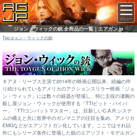
ジョン・ウィックの銃 全商品の一覧｜エアガン.jp
Top
ジョン・ウィックの銃
キアヌ・リーブス主演で2014年の映画公開以来、続編の作
り続けられているアメリカのアクションスリラー映画「ジョ
ン・ウィック」には数々の銃器が登場し、特に主役の凄腕の
殺し屋ジョン・ウィックが使用する「TTIピット・バイパ
ー」「TTIコンバットマスター」は、目新しいC.A.R.システ
ムの構えと共に世界中のガンマニアの注目を集め、アメリカ
EMGなどがエアソフトガン化しています。ここではそれ以
外にもシリーズ各作に登場した銃のエアソフト・モデルガン