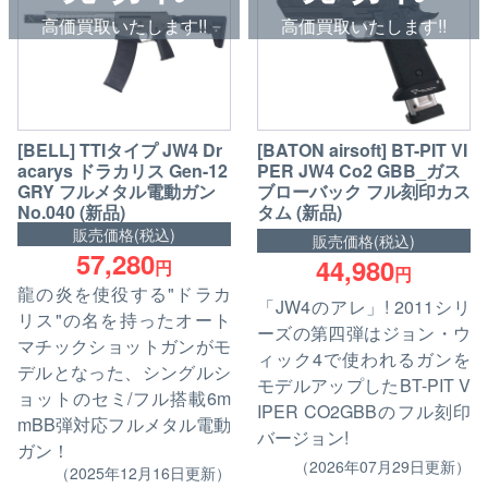
高価買取いたします!!
高価買取いたします!!
[BELL] TTIタイプ JW4 Dr
[BATON airsoft] BT-PIT VI
acarys ドラカリス Gen-12
PER JW4 Co2 GBB_ガス
GRY フルメタル電動ガン
ブローバック フル刻印カス
No.040 (新品)
タム (新品)
販売価格(税込)
販売価格(税込)
57,280
44,980
円
円
龍の炎を使役する"ドラカ
「JW4のアレ」! 2011シリ
リス"の名を持ったオート
ーズの第四弾はジョン・ウ
マチックショットガンがモ
ィック4で使われるガンを
デルとなった、シングルシ
モデルアップしたBT-PIT V
ョットのセミ/フル搭載6m
IPER CO2GBBのフル刻印
mBB弾対応フルメタル電動
バージョン!
ガン！
（2026年07月29日更新）
（2025年12月16日更新）