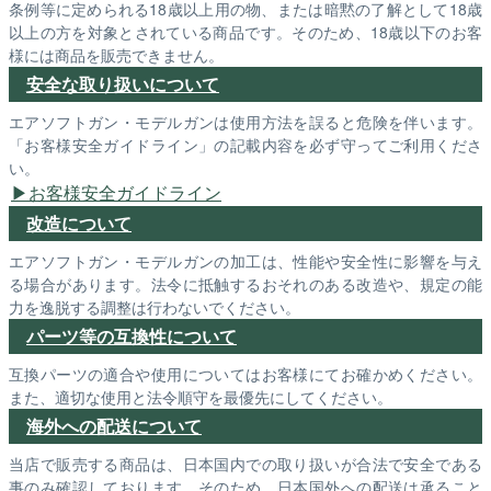
条例等に定められる18歳以上用の物、または暗黙の了解として18歳
以上の方を対象とされている商品です。そのため、18歳以下のお客
様には商品を販売できません。
安全な取り扱いについて
エアソフトガン・モデルガンは使用方法を誤ると危険を伴います。
「お客様安全ガイドライン」の記載内容を必ず守ってご利用くださ
い。
お客様安全ガイドライン
改造について
エアソフトガン・モデルガンの加工は、性能や安全性に影響を与え
る場合があります。法令に抵触するおそれのある改造や、規定の能
力を逸脱する調整は行わないでください。
パーツ等の互換性について
互換パーツの適合や使用についてはお客様にてお確かめください。
また、適切な使用と法令順守を最優先にしてください。
海外への配送について
当店で販売する商品は、日本国内での取り扱いが合法で安全である
事のみ確認しております。そのため、日本国外への配送は承ること