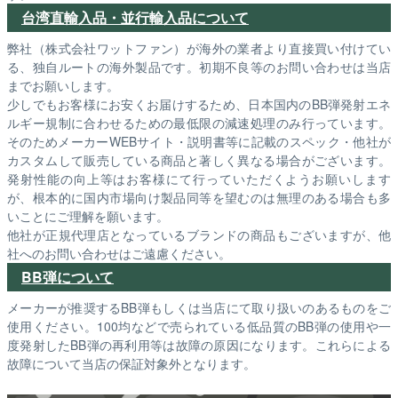
台湾直輸入品・並行輸入品について
弊社（株式会社ワットファン）が海外の業者より直接買い付けてい
る、独自ルートの海外製品です。初期不良等のお問い合わせは当店
までお願いします。
少しでもお客様にお安くお届けするため、日本国内のBB弾発射エネ
ルギー規制に合わせるための最低限の減速処理のみ行っています。
そのためメーカーWEBサイト・説明書等に記載のスペック・他社が
カスタムして販売している商品と著しく異なる場合がございます。
発射性能の向上等はお客様にて行っていただくようお願いします
が、根本的に国内市場向け製品同等を望むのは無理のある場合も多
いことにご理解を願います。
他社が正規代理店となっているブランドの商品もございますが、他
社へのお問い合わせはご遠慮ください。
BB弾について
メーカーが推奨するBB弾もしくは当店にて取り扱いのあるものをご
使用ください。100均などで売られている低品質のBB弾の使用や一
度発射したBB弾の再利用等は故障の原因になります。これらによる
故障について当店の保証対象外となります。