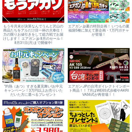
もう今月末が決算なんでうんと沢山の
エアガン.jp夏の特別企画！ いつもの夏
商品たちをアルだけ目一杯の大奉仕！
福袋5種に加えて新企画・1万円ガチャ
力の限りお値引きをして総力戦でお届
が登場！
けします！ エアガン.jp 8月のセール！
8月31日(月)まで開催中!
"灼熱（あつ）すぎる夏見舞い!お中元
エアガン.JPの台湾ダイレクトインポー
キャンペーン！3万円以上お売りいた
ト商品！！ 7月はWE65式歩槍やAKRI
だいた方に選べるプレゼント
VA56式が再登場！！