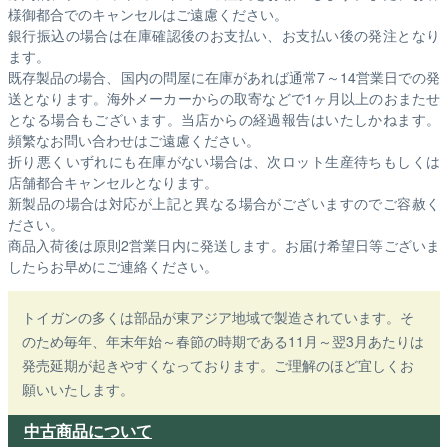
様御都合でのキャンセルはご遠慮ください。
銀行振込の場合は在庫確認後のお支払い、お支払い後の発注となり
ます。
既存製品の場合、国内の問屋に在庫があれば通常7～14営業日での発
送となります。海外メーカーからの取寄などで1ヶ月以上のおまたせ
となる場合もございます。
当店からの経過報告はいたしかねます。
頻繁なお問い合わせはご遠慮ください。
折り悪くいずれにも在庫がない場合は、次ロット生産待ちもしくは
店舗都合キャンセルとなります。
新製品の場合は対応が上記と異なる場合がございますのでご容赦く
ださい。
商品入荷後は原則2営業日内に発送します。お届け希望日等ございま
したらお早めにご連絡ください。
トイガンの多くは部品が東アジア地域で製造されています。そ
のため毎年、年末年始～春節の時期である11月～翌3月あたりは
発売延期が起きやすくなっております。ご理解のほど宜しくお
願いいたします。
中古商品について