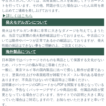
中古ガスガンについては、出荷直前にガスを装填してトリガーテス
トを行っています。その他、問題が生じた場合はいったん出荷を差
し止めてご連絡を差し上げております。
詳しくはこちら
発火モデルガンについて
発火はモデルガン本体に非常に大きなダメージを与えてしまうた
め、当店では実際の発火動作確認は行っておりません。中古品につ
いては動作やパーツが正常であるかの確認はしておりますが、発火
性能の保証はできない事をご理解の上、ご注文ください。
海外製品について
日本国外ではパッケージそのものを商品として保護する文化がない
ため、パッケージの傷み等はご容赦ください。
一般に、東京マルイ等の国内製品に比べて慣らし動作が必要であっ
たり、塗装の仕上げや表面処理が雑駁でキズ・スレ等のある場合が
ありますが、不良品ではないので返品等はご容赦ください。
説明書がパッケージのQRコードからPDFを閲覧する形となっている
商品や、予告なくパッケージデザインや商品仕様、付属品内容が変
更となっている場合がございます。当サイトでの説明と大きく異な
っていた場合はご対応しますので、お知らせいただきますと幸いで
す。