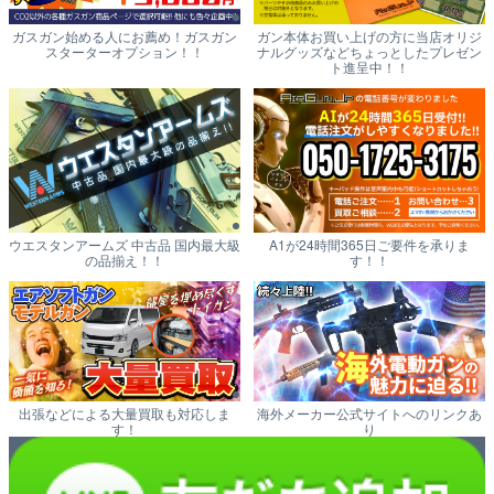
ガスガン始める人にお薦め！ガスガン
ガン本体お買い上げの方に当店オリジ
スターターオプション！！
ナルグッズなどちょっとしたプレゼン
ト進呈中！！
ウエスタンアームズ 中古品 国内最大級
A1が24時間365日ご要件を承りま
の品揃え！！
す！！
出張などによる大量買取も対応しま
海外メーカー公式サイトへのリンクあ
す！
り