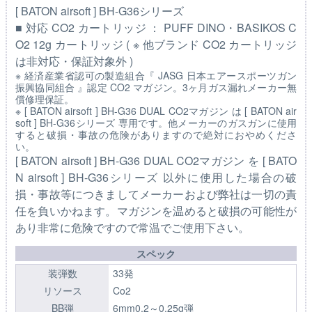
[ BATON airsoft ] BH-G36シリーズ
■ 対応 CO2 カートリッジ ： PUFF DINO・BASIKOS C
O2 12g カートリッジ ( ※ 他ブランド CO2 カートリッジ
は非対応・保証対象外 )
※ 経済産業省認可の製造組合『 JASG 日本エアースポーツガン
振興協同組合 』認定 CO2 マガジン。3ヶ月ガス漏れメーカー無
償修理保証。
※ [ BATON airsoft ] BH-G36 DUAL CO2マガジン は [ BATON air
soft ] BH-G36シリーズ 専用です。他メーカーのガスガンに使用
すると破損・事故の危険がありますので絶対におやめくださ
い。
[ BATON airsoft ] BH-G36 DUAL CO2マガジン を [ BATO
N airsoft ] BH-G36シリーズ 以外に使用した場合の破
損・事故等につきましてメーカーおよび弊社は一切の責
任を負いかねます。マガジンを温めると破損の可能性が
あり非常に危険ですので常温でご使用下さい。
スペック
装弾数
33発
リソース
Co2
BB弾
6mm0.2～0.25g弾