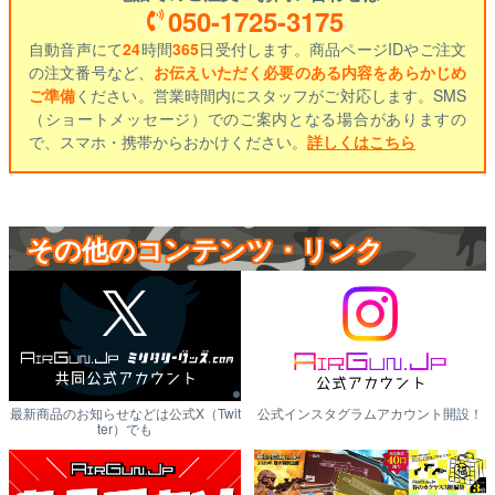
050-1725-3175
自動音声にて
24
時間
365
日受付します。商品ページIDやご注文
の注文番号など、
お伝えいただく必要のある内容をあらかじめ
ご準備
ください。営業時間内にスタッフがご対応します。SMS
（ショートメッセージ）でのご案内となる場合がありますの
で、スマホ・携帯からおかけください。
詳しくはこちら
その他のコンテンツ・リンク
最新商品のお知らせなどは公式X（Twit
公式インスタグラムアカウント開設！
ter）でも