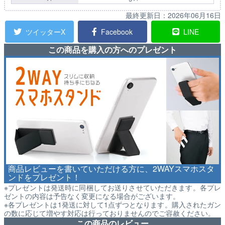
最終更新日：
2026年06月16日
ツイッターX
Facebook
LINE
この商品を購入の方へのプレゼント
商品レビューを書いていただける方に、2WAYスマホスタ
ンドをプレゼント！
※プレゼントは発送時に同梱してお送りさせていただきます。各プレ
ゼントの内容は予告なく変更になる場合がございます。
※各プレゼントは1発送に対して1点ずつとなります。購入されたガン
の数に応じて増やす対応は行っておりませんのでご容赦ください。
この商品のレビュー