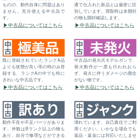
ものの、動作自体に問題はあり
通で仕入れた新品とは厳密に区
ません。充分使える中古品で
別しています。買取時は未開封
す。
の物も開封確認します。
中古品についてはこちら
中古品についてはこちら
既に登録されていたランクA品
中古品の発火式モデルガンで、
よりも状態が良い等の時のみ登
発火動作が一度も行われおら
録する、ランクAの中でも特に
ず、発火に伴うダメージの懸念
きれいな中古品です。
がない物です。
中古品についてはこちら
中古品についてはこちら
動作不良や不足パーツがありま
壊れています。自己責任でご利
す。外観はBランク以上の物も
用ください。いかなる場合でも
あり、自分で修理などができる
返品・返金には対応いたしませ