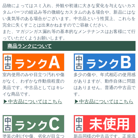
品物によってはスミ入れ、外観や初速に大きな変化を与えないカス
タムパーツの組込み等の微細なカスタムのある場合や、新品にはな
い臭気等のある場合がございます。中古品という性質上、これらを
完全に失くすことは出来かねますのでご容赦ください。
また、マガジンガス漏れ等の基本的なメンテナンスはお客様にて行
っていただくようお願いします。
商品ランクについて
室内使用のみや目立つ汚れや傷
多少の傷や、年式相応の使用感
がなく、わずかな作動痕程度の
がありますが、動作自体に問題
美品です。中古品としてはキレ
はありません。普通の中古品で
イな商品です。
す。
中古品についてはこちら
中古品についてはこちら
塗装の剥げや傷、劣化が目立つ
新品同様の中古品です。正規流