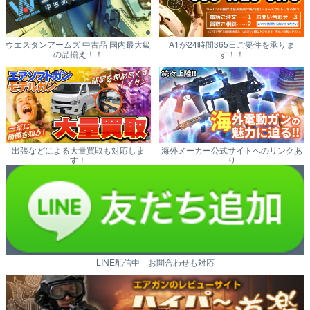
ウエスタンアームズ 中古品 国内最大級
A1が24時間365日ご要件を承りま
の品揃え！！
す！！
出張などによる大量買取も対応しま
海外メーカー公式サイトへのリンクあ
す！
り
LINE配信中 お問合わせも対応