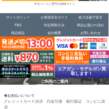
中古パソコン専門の姉妹サイト
サイトポリシー
お客様安全ガイド
銃刀法厳守宣言
FAQ
特定商取引法
商品お届けの流れ
商品保証
会社概要
お問い合わせ
エアガン・モデルガン買
取します！
ご利用のご案内
お支払いについて
クレジットカード決済 代金引換 銀行振込 コンビニ決
済