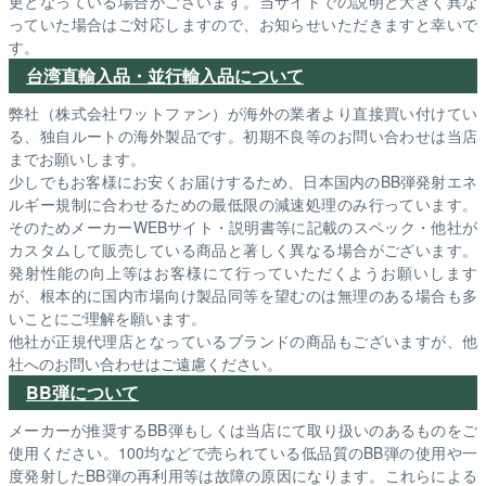
更となっている場合がございます。当サイトでの説明と大きく異な
っていた場合はご対応しますので、お知らせいただきますと幸いで
す。
台湾直輸入品・並行輸入品について
弊社（株式会社ワットファン）が海外の業者より直接買い付けてい
る、独自ルートの海外製品です。初期不良等のお問い合わせは当店
までお願いします。
少しでもお客様にお安くお届けするため、日本国内のBB弾発射エネ
ルギー規制に合わせるための最低限の減速処理のみ行っています。
そのためメーカーWEBサイト・説明書等に記載のスペック・他社が
カスタムして販売している商品と著しく異なる場合がございます。
発射性能の向上等はお客様にて行っていただくようお願いします
が、根本的に国内市場向け製品同等を望むのは無理のある場合も多
いことにご理解を願います。
他社が正規代理店となっているブランドの商品もございますが、他
社へのお問い合わせはご遠慮ください。
BB弾について
メーカーが推奨するBB弾もしくは当店にて取り扱いのあるものをご
使用ください。100均などで売られている低品質のBB弾の使用や一
度発射したBB弾の再利用等は故障の原因になります。これらによる