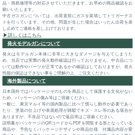
品・簡易修理等の対応させていただきます。お早めの商品確認をお
願いいたします。
中古ガスガンについては、出荷直前にガスを装填してトリガーテス
トを行っています。その他、問題が生じた場合はいったん出荷を差
し止めてご連絡を差し上げております。
詳しくはこちら
発火モデルガンについて
発火はモデルガン本体に非常に大きなダメージを与えてしまうた
め、当店では実際の発火動作確認は行っておりません。中古品につ
いては動作やパーツが正常であるかの確認はしておりますが、発火
性能の保証はできない事をご理解の上、ご注文ください。
海外製品について
日本国外ではパッケージそのものを商品として保護する文化がない
ため、パッケージの傷み等はご容赦ください。
一般に、東京マルイ等の国内製品に比べて慣らし動作が必要であっ
たり、塗装の仕上げや表面処理が雑駁でキズ・スレ等のある場合が
ありますが、不良品ではないので返品等はご容赦ください。
説明書がパッケージのQRコードからPDFを閲覧する形となっている
商品や、予告なくパッケージデザインや商品仕様、付属品内容が変