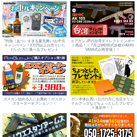
"灼熱（あつ）すぎる夏見舞い!お中元
エアガン.JPの台湾ダイレクトインポー
キャンペーン！3万円以上お売りいた
ト商品！！ 7月はWE65式歩槍やAKRI
だいた方に選べるプレゼント
VA56式が再登場！！
ガスガン始める人にお薦め！ガスガン
ガン本体お買い上げの方に当店オリジ
スターターオプション！！
ナルグッズなどちょっとしたプレゼン
ト進呈中！！