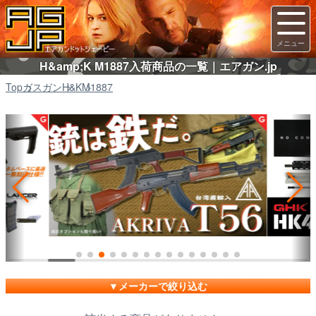
H&amp;K M1887入荷商品の一覧｜エアガン.jp
Top
ガスガン
H&K
M1887
メーカーで絞り込む