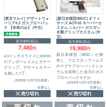
[東京マルイ] デザートウォ
[新日本模型/MGC] オフィ
ーリア4.3 ガスブローバッ
サーズ ACP.45 キーパーカ
ク 【本体のみ】 (中古)
スタム シルバー ガスガン
木製グリップカスタム (中
古)
販売価格(税込)
販売価格(税込)
7,480
19,980
円
円
新日本模型（MGC）が製
4.3インチスライドに20mm
作し、ウエスタンアームズ
のアンダーレイルとガナー
のマグナブローバックシス
グリップ、デザートカラー
テムを採用した迫力のガス
を施した1丁。
ブローバックモデル
（2025年12月15日更新）
（2025年12月15日更新）
在庫なし
在庫なし
売 切 れ
売 切 れ