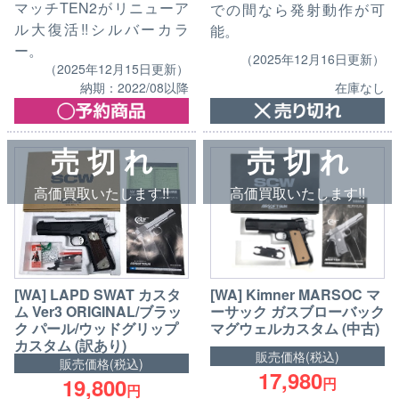
マッチTEN2がリニューア
での間なら発射動作が可
ル大復活!!シルバーカラ
能。
ー。
（2025年12月16日更新）
（2025年12月15日更新）
納期：2022/08以降
在庫なし
売 切 れ
売 切 れ
高価買取いたします!!
高価買取いたします!!
[WA] Kimner MARSOC マ
[WA] LAPD SWAT カスタ
ーサック ガスブローバック
ム Ver3 ORIGINAL/ブラッ
マグウェルカスタム (中古)
ク パール/ウッドグリップ
カスタム (訳あり)
販売価格(税込)
販売価格(税込)
17,980
19,800
円
円