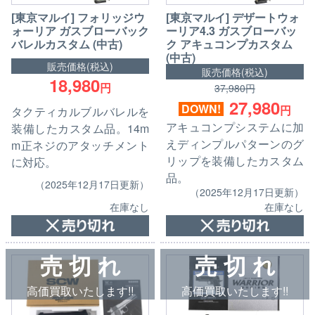
[東京マルイ] フォリッジウ
[東京マルイ] デザートウォ
ォーリア ガスブローバック
ーリア4.3 ガスブローバッ
バレルカスタム (中古)
ク アキュコンプカスタム
(中古)
販売価格(税込)
販売価格(税込)
18,980
円
37,980円
27,980
DOWN!
円
タクティカルブルバレルを
アキュコンプシステムに加
装備したカスタム品。14m
えディンプルパターンのグ
m正ネジのアタッチメント
リップを装備したカスタム
に対応。
品。
（2025年12月17日更新）
（2025年12月17日更新）
在庫なし
在庫なし
売 切 れ
売 切 れ
高価買取いたします!!
高価買取いたします!!