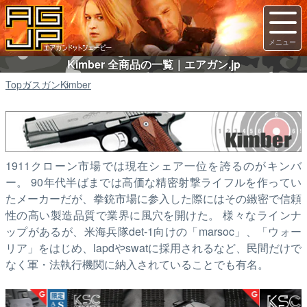
Kimber 全商品の一覧｜エアガン.jp
Top
ガスガン
Kimber
1911クローン市場では現在シェア一位を誇るのがキンバ
ー。 90年代半ばまでは高価な精密射撃ライフルを作ってい
たメーカーだが、拳銃市場に参入した際にはその緻密で信頼
性の高い製造品質で業界に風穴を開けた。 様々なラインナ
ップがあるが、米海兵隊det-1向けの「marsoc」、「ウォー
リア」をはじめ、lapdやswatに採用されるなど、民間だけで
なく軍・法執行機関に納入されていることでも有名。