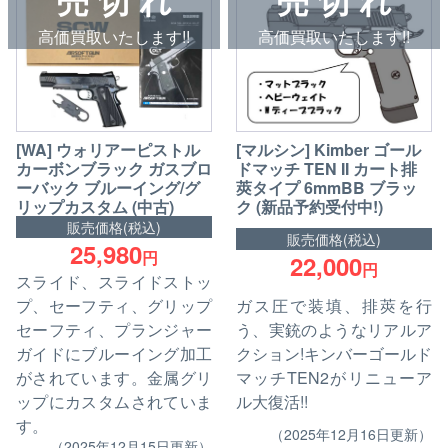
高価買取いたします!!
高価買取いたします!!
[WA] ウォリアーピストル
[マルシン] Kimber ゴール
カーボンブラック ガスブロ
ドマッチ TEN II カート排
ーバック ブルーイング/グ
莢タイプ 6mmBB ブラッ
リップカスタム (中古)
ク (新品予約受付中!)
販売価格(税込)
販売価格(税込)
25,980
円
22,000
円
スライド、スライドストッ
プ、セーフティ、グリップ
ガス圧で装填、排莢を行
セーフティ、プランジャー
う、実銃のようなリアルア
ガイドにブルーイング加工
クション!キンバーゴールド
がされています。金属グリ
マッチTEN2がリニューア
ップにカスタムされていま
ル大復活!!
す。
（2025年12月16日更新）
（2025年12月15日更新）