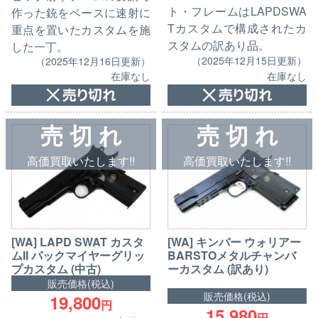
ト・フレームはLAPDSWA
作った銃をベースに速射に
Tカスタムで構成されたカ
重点を置いたカスタムを施
スタムの訳あり品。
した一丁。
（2025年12月15日更新）
（2025年12月16日更新）
在庫なし
在庫なし
売 切 れ
売 切 れ
高価買取いたします!!
高価買取いたします!!
[WA] LAPD SWAT カスタ
[WA] キンバー ウォリアー
ムII パックマイヤーグリッ
BARSTOメタルチャンバ
プカスタム (中古)
ーカスタム (訳あり)
販売価格(税込)
販売価格(税込)
19,800
円
15,980
円