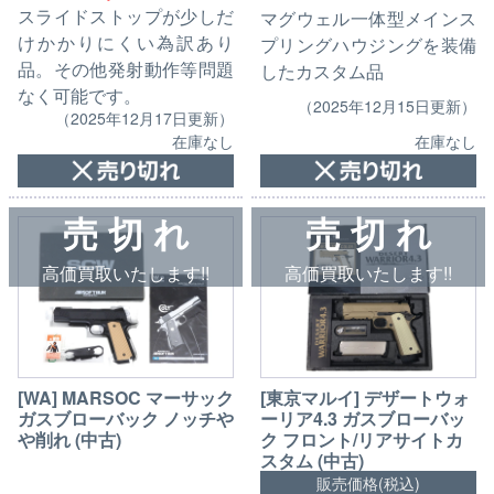
スライドストップが少しだ
マグウェル一体型メインス
けかかりにくい為訳あり
プリングハウジングを装備
品。その他発射動作等問題
したカスタム品
なく可能です。
（2025年12月15日更新）
（2025年12月17日更新）
在庫なし
在庫なし
売 切 れ
売 切 れ
高価買取いたします!!
高価買取いたします!!
[WA] MARSOC マーサック
[東京マルイ] デザートウォ
ガスブローバック ノッチや
ーリア4.3 ガスブローバッ
や削れ (中古)
ク フロント/リアサイトカ
スタム (中古)
販売価格(税込)