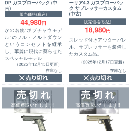
DP ガスブローバック (中
ーリア4.3 ガスブローバッ
古)
ク サプレッサーカスタム
(中古)
販売価格(税込)
44,980
販売価格(税込)
円
18,980
かの名銃"ボブチャウモデ
円
ル"のフル・メルトダウン
スレッド付きアウターバレ
というコンセプトを継承
ル、サプレッサーを装備し
し、華麗に現代に蘇らせた
たカスタム品。
スペシャルモデル
（2025年12月17日更新）
（2025年12月15日更新）
在庫なし
在庫なし
売 切 れ
売 切 れ
高価買取いたします!!
高価買取いたします!!