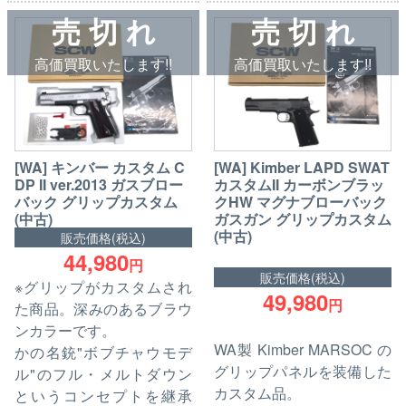
売 切 れ
売 切 れ
高価買取いたします!!
高価買取いたします!!
[WA] キンバー カスタム C
[WA] Kimber LAPD SWAT
DP II ver.2013 ガスブロー
カスタムII カーボンブラッ
バック グリップカスタム
クHW マグナブローバック
(中古)
ガスガン グリップカスタム
(中古)
販売価格(税込)
44,980
円
販売価格(税込)
※グリップがカスタムされ
49,980
円
た商品。深みのあるブラウ
ンカラーです。
WA製 Kimber MARSOC の
かの名銃"ボブチャウモデ
グリップパネルを装備した
ル"のフル・メルトダウン
カスタム品。
というコンセプトを継承