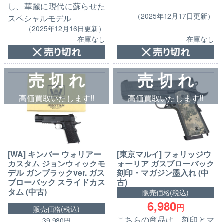
し、華麗に現代に蘇らせた
（2025年12月17日更新）
スペシャルモデル
（2025年12月16日更新）
在庫なし
在庫なし
売 切 れ
売 切 れ
高価買取いたします!!
高価買取いたします!!
[WA] キンバー ウォリアー
[東京マルイ] フォリッジウ
カスタム ジョンウィックモ
ォーリア ガスブローバック
デル ガンブラックver. ガス
刻印・マガジン墨入れ (中
ブローバック スライドカス
古)
タム (中古)
販売価格(税込)
6,980
円
販売価格(税込)
こちらの商品は、刻印とマ
39,980円