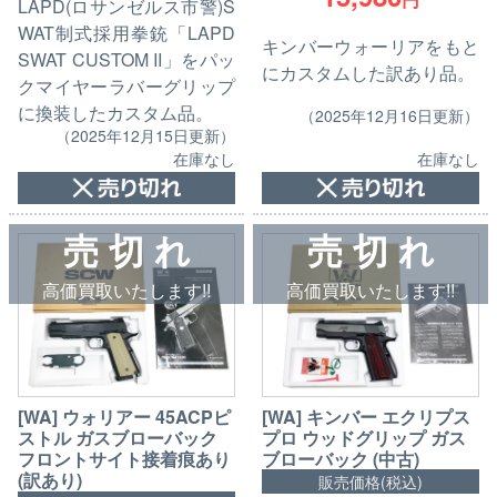
LAPD(ロサンゼルス市警)S
WAT制式採用拳銃「LAPD
キンバーウォーリアをもと
SWAT CUSTOM II」をパッ
にカスタムした訳あり品。
クマイヤーラバーグリップ
に換装したカスタム品。
（2025年12月16日更新）
（2025年12月15日更新）
在庫なし
在庫なし
売 切 れ
売 切 れ
高価買取いたします!!
高価買取いたします!!
[WA] ウォリアー 45ACPピ
[WA] キンバー エクリプス
ストル ガスブローバック
プロ ウッドグリップ ガス
フロントサイト接着痕あり
ブローバック (中古)
(訳あり)
販売価格(税込)