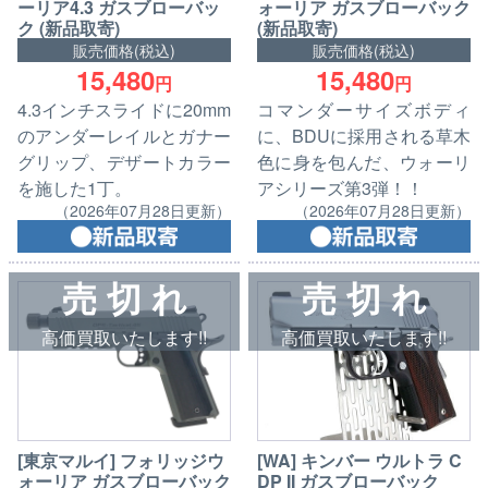
ーリア4.3 ガスブローバッ
ォーリア ガスブローバック
ク (新品取寄)
(新品取寄)
販売価格(税込)
販売価格(税込)
15,480
15,480
円
円
4.3インチスライドに20mm
コマンダーサイズボディ
のアンダーレイルとガナー
に、BDUに採用される草木
グリップ、デザートカラー
色に身を包んだ、ウォーリ
を施した1丁。
アシリーズ第3弾！！
（2026年07月28日更新）
（2026年07月28日更新）
売 切 れ
売 切 れ
高価買取いたします!!
高価買取いたします!!
[東京マルイ] フォリッジウ
[WA] キンバー ウルトラ C
ォーリア ガスブローバック
DP II ガスブローバック