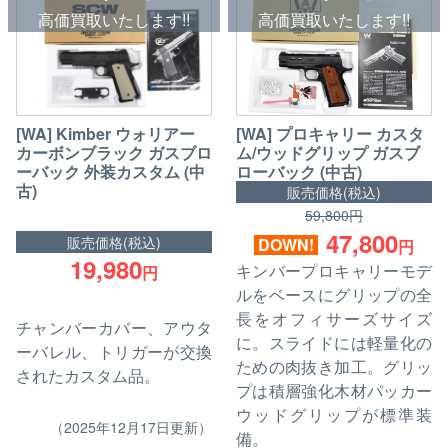
高価買取いたします!!
高価買取いたします!!
[WA] Kimber ウォリアー
[WA] プロキャリー カスタ
カーボンブラック ガスブロ
ム/ウッドグリップ ガスブ
ーバック 外装カスタム (中
ローバック (中古)
古)
販売価格(税込)
59,800円
47,800
販売価格(税込)
DOWN!
円
19,980
キンバープロキャリーモデ
円
ルをベースにグリップの全
長をオフィサーズサイズ
チャンバーカバー、アウタ
に。スライドには軽量化の
ーバレル、トリガーが交換
ための肉抜き加工。グリッ
されたカスタム品。
プは積層強化木材パッカー
ウッドグリップが標準装
（2025年12月17日更新）
備。