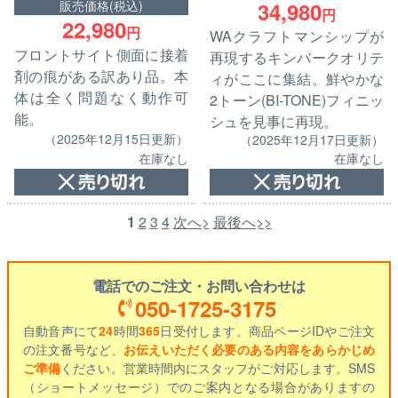
34,980
販売価格(税込)
円
22,980
円
WAクラフトマンシップが
フロントサイト側面に接着
再現するキンバークオリテ
剤の痕がある訳あり品。本
ィがここに集結。鮮やかな
体は全く問題なく動作可
2トーン(BI-TONE)フィニッ
能。
シュを見事に再現。
（2025年12月15日更新）
（2025年12月17日更新）
在庫なし
在庫なし
1
2
3
4
次へ>
最後へ>>
電話でのご注文・お問い合わせは
050-1725-3175
自動音声にて
24
時間
365
日受付します。商品ページIDやご注文
の注文番号など、
お伝えいただく必要のある内容をあらかじめ
ご準備
ください。営業時間内にスタッフがご対応します。SMS
（ショートメッセージ）でのご案内となる場合がありますの