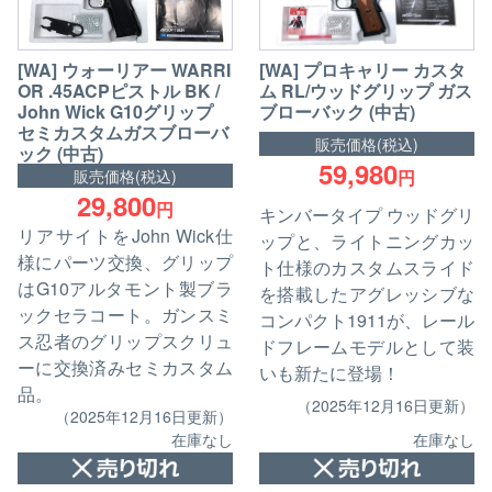
[WA] ウォーリアー WARRI
[WA] プロキャリー カスタ
OR .45ACPピストル BK /
ム RL/ウッドグリップ ガス
John Wick G10グリップ
ブローバック (中古)
セミカスタムガスブローバ
販売価格(税込)
ック (中古)
59,980
販売価格(税込)
円
29,800
円
キンバータイプ ウッドグリ
リアサイトをJohn Wick仕
ップと、ライトニングカッ
様にパーツ交換、グリップ
ト仕様のカスタムスライド
はG10アルタモント製ブラ
を搭載したアグレッシブな
ックセラコート。ガンスミ
コンパクト1911が、レール
ス忍者のグリップスクリュ
ドフレームモデルとして装
ーに交換済みセミカスタム
いも新たに登場！
品。
（2025年12月16日更新）
（2025年12月16日更新）
在庫なし
在庫なし