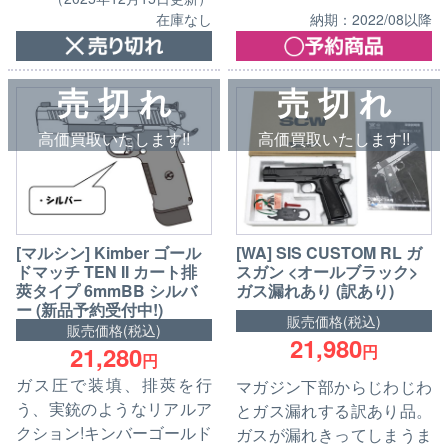
在庫なし
納期：2022/08以降
売 切 れ
売 切 れ
高価買取いたします!!
高価買取いたします!!
[マルシン] Kimber ゴール
[WA] SIS CUSTOM RL ガ
ドマッチ TEN II カート排
スガン <オールブラック>
莢タイプ 6mmBB シルバ
ガス漏れあり (訳あり)
ー (新品予約受付中!)
販売価格(税込)
販売価格(税込)
21,980
21,280
円
円
ガス圧で装填、排莢を行
マガジン下部からじわじわ
う、実銃のようなリアルア
とガス漏れする訳あり品。
クション!キンバーゴールド
ガスが漏れきってしまうま