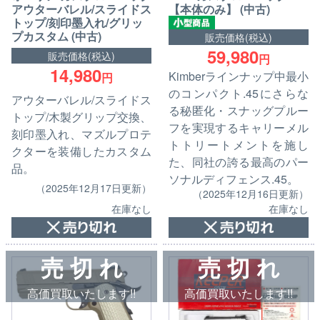
アウターバレル/スライドス
【本体のみ】 (中古)
トップ/刻印墨入れ/グリッ
プカスタム (中古)
販売価格(税込)
59,980
販売価格(税込)
円
14,980
Kimberラインナップ中最小
円
のコンパクト.45にさらな
アウターバレル/スライドス
る秘匿化・スナッグプルー
トップ/木製グリップ交換、
フを実現するキャリーメル
刻印墨入れ、マズルプロテ
トトリートメントを施し
クターを装備したカスタム
た、同社の誇る最高のパー
品。
ソナルディフェンス.45。
（2025年12月17日更新）
（2025年12月16日更新）
在庫なし
在庫なし
売 切 れ
売 切 れ
高価買取いたします!!
高価買取いたします!!