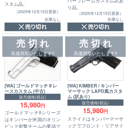
バーフレームカスタム訳あ
スタム品。
り品。
（2025年12月15日更新）
（2025年12月15日更新）
在庫なし
在庫なし
売 切 れ
売 切 れ
高価買取いたします!!
高価買取いたします!!
[WA] ゴールドマッチ II レ
[WA] KIMBER / キンバー
ースカスタム (中古)
マーサック LAPD風カスタ
ム (訳あり)
販売価格(税込)
15,980
販売価格(税込)
円
15,980
円
ゴールドマッチIIシリーズ
スライドはキンバーマーサ
はキンバーが米国のオリン
ックでフロント・リアサイ
ピック射撃チームの要請で