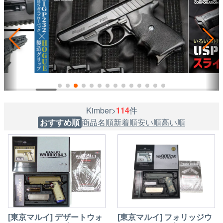
Kimber>
114
件
おすすめ順
商品名順
新着順
安い順
高い順
[東京マルイ] デザートウォ
[東京マルイ] フォリッジウ