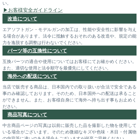
い。
お客様安全ガイドライン
改造について
エアソフトガン・モデルガンの加工は、性能や安全性に影響を与え
る場合があります。法令に抵触するおそれのある改造や、規定の能
力を逸脱する調整は行わないでください。
パーツ等の互換性について
互換パーツの適合や使用についてはお客様にてお確かめください。
また、適切な使用と法令順守を最優先にしてください。
海外への配送について
当店で販売する商品は、日本国内での取り扱いが合法で安全である
事のみ確認しております。そのため、日本国外への配送は承ること
ができません。また、お客様自身にて海外へ持ち出す事もお止めく
ださい。
商品写真について
中古商品ページの写真は以前に販売した品を撮影した物を使用して
いる場合がございます。そのため微細なキズや色味・木目・付属物
の内容等に違いのある場合もございますが何卒ご容赦ください。