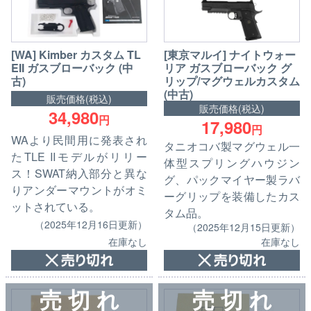
[WA] Kimber カスタム TL
[東京マルイ] ナイトウォー
EII ガスブローバック (中
リア ガスブローバック グ
古)
リップ/マグウェルカスタム
(中古)
販売価格(税込)
販売価格(税込)
34,980
円
17,980
円
WAより民間用に発表され
タニオコバ製マグウェル一
たTLE IIモデルがリリー
体型スプリングハウジン
ス！SWAT納入部分と異な
グ、パックマイヤー製ラバ
りアンダーマウントがオミ
ーグリップを装備したカス
ットされている。
タム品。
（2025年12月16日更新）
（2025年12月15日更新）
在庫なし
在庫なし
売 切 れ
売 切 れ