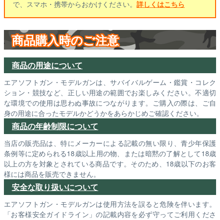
で、スマホ・携帯からおかけください。
詳しくはこちら
商品購入時のご注意
商品の用途について
エアソフトガン・モデルガンは、サバイバルゲーム・鑑賞・コレク
ション・競技など、正しい用途の範囲でお楽しみください。不適切
な環境での使用は思わぬ事故につながります。ご購入の際は、ご自
身の用途に合ったモデルかどうかをあらかじめご確認ください。
商品の年齢制限について
当店の販売品は、特にメーカーによる記載の無い限り、青少年保護
条例等に定められる18歳以上用の物、または暗黙の了解として18歳
以上の方を対象とされている商品です。そのため、18歳以下のお客
様には商品を販売できません。
安全な取り扱いについて
エアソフトガン・モデルガンは使用方法を誤ると危険を伴います。
「お客様安全ガイドライン」の記載内容を必ず守ってご利用くださ