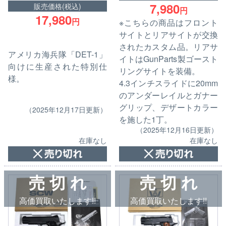
7,980
販売価格(税込)
円
17,980
円
※こちらの商品はフロント
サイトとリアサイトが交換
されたカスタム品。リアサ
アメリカ海兵隊「DET-1」
イトはGunParts製ゴースト
向けに生産された特別仕
リングサイトを装備。
様。
4.3インチスライドに20mm
のアンダーレイルとガナー
グリップ、デザートカラー
（2025年12月17日更新）
を施した1丁。
（2025年12月16日更新）
在庫なし
在庫なし
売 切 れ
売 切 れ
高価買取いたします!!
高価買取いたします!!