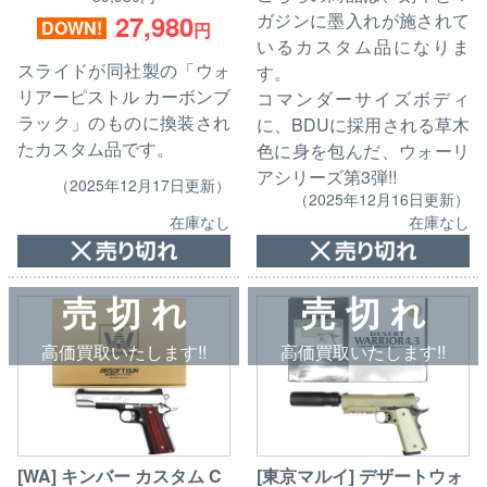
27,980
ガジンに墨入れが施されて
DOWN!
円
いるカスタム品になりま
スライドが同社製の「ウォ
す。
リアーピストル カーボンブ
コマンダーサイズボディ
ラック」のものに換装され
に、BDUに採用される草木
たカスタム品です。
色に身を包んだ、ウォーリ
アシリーズ第3弾!!
（2025年12月17日更新）
（2025年12月16日更新）
在庫なし
在庫なし
売 切 れ
売 切 れ
高価買取いたします!!
高価買取いたします!!
[WA] キンバー カスタム C
[東京マルイ] デザートウォ