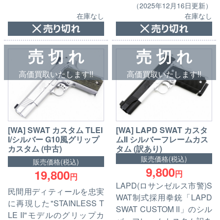
（2025年12月16日更新）
在庫なし
在庫なし
売 切 れ
売 切 れ
高価買取いたします!!
高価買取いたします!!
[WA] SWAT カスタム TLEI
[WA] LAPD SWAT カスタ
I/シルバー G10風グリップ
ムII シルバーフレームカス
カスタム (中古)
タム (訳あり)
販売価格(税込)
販売価格(税込)
9,800
19,800
円
円
LAPD(ロサンゼルス市警)S
民間用ディティールを忠実
WAT制式採用拳銃「LAPD
に再現した"STAINLESS T
SWAT CUSTOM II」のシル
LE II"モデルのグリップカ