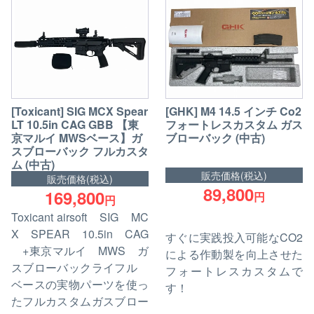
[Toxicant] SIG MCX Spear
[GHK] M4 14.5 インチ Co2
LT 10.5in CAG GBB 【東
フォートレスカスタム ガス
京マルイ MWSベース】ガ
ブローバック (中古)
スブローバック フルカスタ
ム (中古)
販売価格(税込)
販売価格(税込)
89,800
169,800
円
円
Toxicant airsoft SIG MC
X SPEAR 10.5in CAG
すぐに実践投入可能なCO2
+東京マルイ MWS ガ
による作動製を向上させた
スブローバックライフル
フォートレスカスタムで
ベースの実物パーツを使っ
す！
たフルカスタムガスブロー