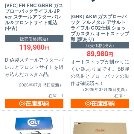
[VFC] FN FNC GBBR ガス
ブローバックライフル JP
[GHK] AKM ガスブローバ
ver スチールアウターバレ
ック フルメタル アサルト
ル＆フロントサイト組込
ライフル CO2仕様 ショッ
(中古)
プカスタム オートストップ
難 (訳あり)
販売価格(税込)
119,980
販売価格(税込)
円
89,980
円
DnA製スチールアウターバ
オートストップが掛かりに
レルとフロントサイトを組
くい訳あり品です。BB弾
み込んだカスタム品。
の発射とブローバックの動
作は確認済み！
（2026年07月15日更新）
（2026年07月29日更新）
在庫：1
在庫：1