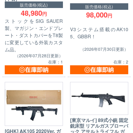
販売価格(税込)
販売価格(税込)
48,980
98,000
円
円
ストックをSIG SAUER
製、マガジン・エンドプレ
V3システム搭載のAK10
ート・ダストカバーをT8製
5、GBBR！
に変更している外装カスタ
（2026年07月30日更新）
ム品。
（2026年07月28日更新）
在庫：2
在庫：1
[東京マルイ] 89式小銃 固定
銃床型 リアルガスブローバ
[GHK] AK105 2020Ver. ガ
ック アサルトライフル ガ