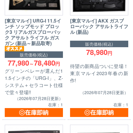
[東京マルイ] URG-I 11.5イ
[東京マルイ] AKX ガスブ
ンチ ソップモッド ブロッ
ローバック アサルトライフ
ク3 リアルガスブローバッ
ル (新品)
ク アサルトライフル ガス
ガン (新品～新品取寄)
販売価格(税込)
78,980
円
販売価格(税込)
77,980
78,480
～
円
待望の新商品ついに登場！
グリーンベレーが選んだ1
東京マルイ2023年春の新
1.5インチの「URG-I」、Z-
作!
システム＋セラコート仕様
で堂々登場!!
（2026年07月28日更新）
（2026年07月28日更新）
在庫：1
在庫：1