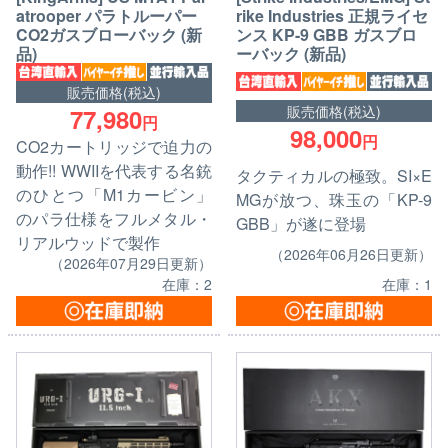
atrooper パラトルーパー
rike Industries 正規ライセ
CO2ガスブローバック (新
ンス KP-9 GBB ガスブロ
品)
ーバック (新品)
販売価格(税込)
販売価格(税込)
77,980
円
98,000
円
CO2カートリッジで迫力の
動作!! WWIIを代表する名銃
タクティカルの極致。SI×E
のひとつ「M1カービン」
MGが放つ、珠玉の「KP-9
のパラ仕様をフルメタル・
GBB」が遂に登場
リアルウッドで製作
（2026年06月26日更新）
（2026年07月29日更新）
在庫：1
在庫：2