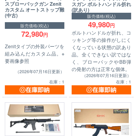
スブローバックガン Zenit
スガン ボルトハンドル折れ
カスタム オートストップ難
(訳あり)
(中古)
販売価格(税込)
49,980
円
販売価格(税込)
72,980
ボルトハンドルが折れ、コ
円
ッキング等の操作がしにく
Zenitタイプの外装パーツを
くなっている状態の訳あり
組み込んだカスタム品。※
品。全くできない訳ではな
要画像参照
く、ブローバックやBB弾
の発射の方は正常な個体。
（2026年07月16日更新）
（2026年07月16日更新）
在庫：1
在庫：1