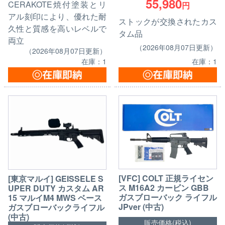
55,980
CERAKOTE焼付塗装とリ
円
アル刻印により、優れた耐
ストックが交換されたカス
久性と質感を高いレベルで
タム品
両立
（2026年08月07日更新）
（2026年08月07日更新）
在庫：1
在庫：1
[VFC] COLT 正規ライセン
[東京マルイ] GEISSELE S
ス M16A2 カービン GBB
UPER DUTY カスタム AR
ガスブローバック ライフル
15 マルイM4 MWS ベース
JPver (中古)
ガスブローバックライフル
(中古)
販売価格(税込)