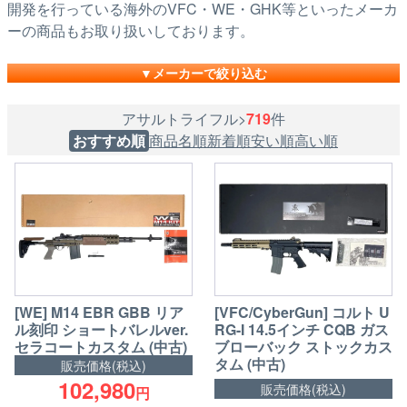
開発を行っている海外のVFC・WE・GHK等といったメーカ
ーの商品もお取り扱いしております。
メーカーで絞り込む
アサルトライフル>
719
件
おすすめ順
商品名順
新着順
安い順
高い順
[WE] M14 EBR GBB リア
[VFC/CyberGun] コルト U
ル刻印 ショートバレルver.
RG-I 14.5インチ CQB ガス
セラコートカスタム (中古)
ブローバック ストックカス
タム (中古)
販売価格(税込)
102,980
販売価格(税込)
円