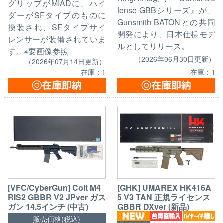
グリップがMIADに、ハイ
fense GBBシリーズ』が、
ダーがSFタイプのものに
Gunsmith BATONとの共同
換装され、SFタイプサイ
開発により、日本仕様モデ
レンサーが装備されていま
ルとしてリリース。
す。※要画像参照
（2026年06月30日更新）
（2026年07月14日更新）
在庫：1
在庫：1
[VFC/CyberGun] Colt M4
[GHK] UMAREX HK416A
RIS2 GBBR V2 JPver ガス
5 V3 TAN 正規ライセンス
ガン 14.5インチ (中古)
GBBR DXver (新品)
販売価格(税込)