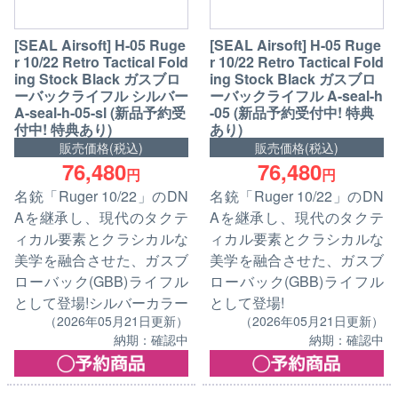
[SEAL Airsoft] H-05 Ruge
[SEAL Airsoft] H-05 Ruge
r 10/22 Retro Tactical Fold
r 10/22 Retro Tactical Fold
ing Stock Black ガスブロ
ing Stock Black ガスブロ
ーバックライフル シルバー
ーバックライフル A-seal-h
A-seal-h-05-sl (新品予約受
-05 (新品予約受付中! 特典
付中! 特典あり)
あり)
販売価格(税込)
販売価格(税込)
76,480
76,480
円
円
名銃「Ruger 10/22」のDN
名銃「Ruger 10/22」のDN
Aを継承し、現代のタクテ
Aを継承し、現代のタクテ
ィカル要素とクラシカルな
ィカル要素とクラシカルな
美学を融合させた、ガスブ
美学を融合させた、ガスブ
ローバック(GBB)ライフル
ローバック(GBB)ライフル
として登場!シルバーカラー
として登場!
（2026年05月21日更新）
（2026年05月21日更新）
納期：確認中
納期：確認中