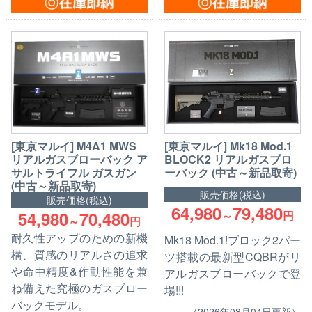
[東京マルイ] M4A1 MWS
[東京マルイ] Mk18 Mod.1
リアルガスブローバック ア
BLOCK2 リアルガスブロ
サルトライフル ガスガン
ーバック (中古～新品取寄)
(中古～新品取寄)
販売価格(税込)
販売価格(税込)
64,980
79,480
54,980
70,480
～
円
～
円
耐久性アップのための新機
Mk18 Mod.1!ブロック2パー
構、質感のリアルさの追求
ツ搭載の最新型CQBRがリ
や命中精度&作動性能を兼
アルガスブローバックで登
ね備えた究極のガスブロー
場!!!
バックモデル。
（2026年08月04日更新）