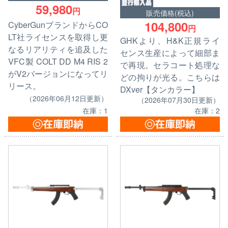
59,980
円
販売価格(税込)
104,800
CyberGunブランドからCO
円
LT社ライセンスを取得し更
GHKより、H&K正規ライ
なるリアリティを追及した
センス生産によって細部ま
VFC製 COLT DD M4 RIS 2
で再現。セラコート処理な
がV2バージョンになってリ
どの拘りが光る。こちらは
リース。
DXver【タンカラー】
（2026年06月12日更新）
（2026年07月30日更新）
在庫：1
在庫：2