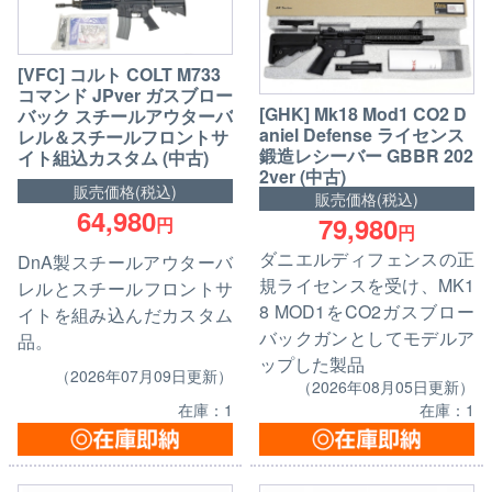
[VFC] コルト COLT M733
コマンド JPver ガスブロー
[GHK] Mk18 Mod1 CO2 D
バック スチールアウターバ
aniel Defense ライセンス
レル＆スチールフロントサ
鍛造レシーバー GBBR 202
イト組込カスタム (中古)
2ver (中古)
販売価格(税込)
販売価格(税込)
64,980
79,980
円
円
ダニエルディフェンスの正
DnA製スチールアウターバ
規ライセンスを受け、MK1
レルとスチールフロントサ
8 MOD1をCO2ガスブロー
イトを組み込んだカスタム
バックガンとしてモデルア
品。
ップした製品
（2026年07月09日更新）
（2026年08月05日更新）
在庫：1
在庫：1