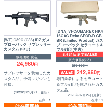
[DNA] VFC/UMAREX HK4
16CAG Delta SFOD-D GB
[WE] G39C (G36) IDZ ガス
BR (Limited Product) ガス
ブローバック サプレッサー
ブローバック セラコート＆
カスタム (中古)
フル刻印 (中古)
8月31日までSALE!!
販売価格(税込)
販売価格(税込)
24,980
円
269,800円
242,880
SALE!!
サプレッサーを装備したカ
円
スタム品。予備マガジンも
専門業者によるセラコート
付属。
＆フル刻印を施されたカス
タム品。
（2026年05月21日更新）
（2026年07月24日更新）
在庫：1
在庫：1