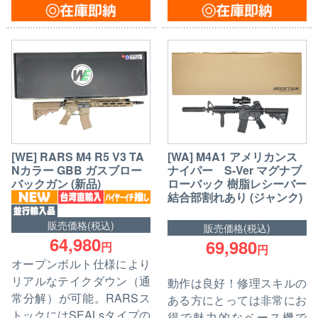
[WE] RARS M4 R5 V3 TA
[WA] M4A1 アメリカンス
Nカラー GBB ガスブロー
ナイパー S-Ver マグナブ
バックガン (新品)
ローバック 樹脂レシーバー
結合部割れあり (ジャンク)
販売価格(税込)
販売価格(税込)
64,980
69,980
円
円
オープンボルト仕様により
リアルなテイクダウン（通
動作は良好！修理スキルの
常分解）が可能。RARSス
ある方にとっては非常にお
トックにはSEALsタイプの
得で魅力的なベース機で