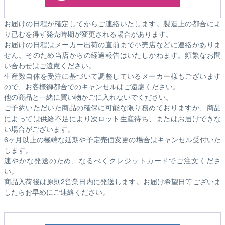
お届けの日程が確定してからご連絡いたします。製造上の都合によ
り已むを得ず発売時期が変更される場合があります。
お届けの日程はメーカー出荷の直前まで小売店などに連絡がありま
せん。そのため
当店からの経過報告はいたしかねます。
頻繁なお問
い合わせはご遠慮ください。
生産数自体を受注に基づいて調整しているメーカー様もございます
ので、お客様御都合でのキャンセルはご遠慮ください。
他の商品と一緒に買い物かごに入れないでください。
ご予約いただいた商品の確保に可能な限り務めておりますが、商品
によっては供給不足により次ロット生産待ち、またはお届けできな
い場合がございます。
6ヶ月以上の極端な延期や予定売価変更の場合はキャンセル受付いた
します。
速やかな発送のため、なるべくクレジットカードでご注文くださ
い。
商品入荷後は原則2営業日内に発送します。お届け希望日等ございま
したらお早めにご連絡ください。