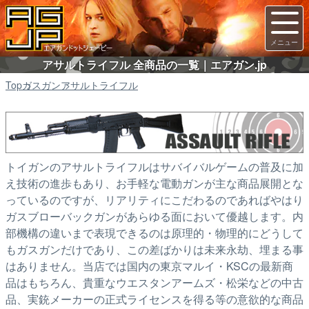
アサルトライフル 全商品の一覧｜エアガン.jp
Top
ガスガン
アサルトライフル
トイガンのアサルトライフルはサバイバルゲームの普及に加
え技術の進歩もあり、お手軽な電動ガンが主な商品展開とな
っているのですが、リアリティにこだわるのであればやはり
ガスブローバックガンがあらゆる面において優越します。内
部機構の違いまで表現できるのは原理的・物理的にどうして
もガスガンだけであり、この差ばかりは未来永劫、埋まる事
はありません。当店では国内の東京マルイ・KSCの最新商
品はもちろん、貴重なウエスタンアームズ・松栄などの中古
品、実銃メーカーの正式ライセンスを得る等の意欲的な商品