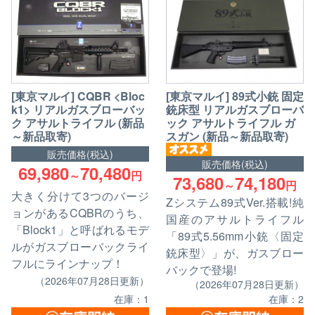
[東京マルイ] CQBR <Bloc
[東京マルイ] 89式小銃 固定
k1> リアルガスブローバッ
銃床型 リアルガスブローバ
ク アサルトライフル (新品
ック アサルトライフル ガ
～新品取寄)
スガン (新品～新品取寄)
販売価格(税込)
販売価格(税込)
69,980
70,480
～
円
73,680
74,180
～
円
大きく分けて3つのバージ
Zシステム89式Ver.搭載!純
ョンがあるCQBRのうち、
国産のアサルトライフル
「Block1」と呼ばれるモデ
「89式5.56mm小銃〈固定
ルがガスブローバックライ
銃床型〉」が、ガスブロー
フルにラインナップ！
バックで登場!
（2026年07月28日更新）
（2026年07月28日更新）
在庫：1
在庫：2