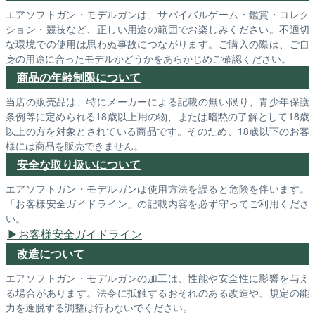
エアソフトガン・モデルガンは、サバイバルゲーム・鑑賞・コレク
ション・競技など、正しい用途の範囲でお楽しみください。不適切
な環境での使用は思わぬ事故につながります。ご購入の際は、ご自
身の用途に合ったモデルかどうかをあらかじめご確認ください。
商品の年齢制限について
当店の販売品は、特にメーカーによる記載の無い限り、青少年保護
条例等に定められる18歳以上用の物、または暗黙の了解として18歳
以上の方を対象とされている商品です。そのため、18歳以下のお客
様には商品を販売できません。
安全な取り扱いについて
エアソフトガン・モデルガンは使用方法を誤ると危険を伴います。
「お客様安全ガイドライン」の記載内容を必ず守ってご利用くださ
い。
お客様安全ガイドライン
改造について
エアソフトガン・モデルガンの加工は、性能や安全性に影響を与え
る場合があります。法令に抵触するおそれのある改造や、規定の能
力を逸脱する調整は行わないでください。