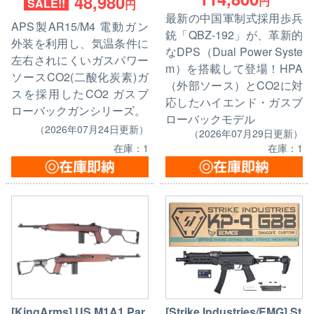
48,980
円
SALE!!
円
最新の中国軍制式採用歩兵
APS製AR15/M4 電動ガン
銃「QBZ-192」が、革新的
外装を利用し、気温条件に
なDPS（Dual Power Syste
左右されにくいガスパワー
m）を搭載して登場！HPA
ソースCO2(二酸化炭素)ガ
（外部ソース）とCO2に対
スを採用したCO2 ガスブ
応したハイエンド・ガスブ
ローバックガンシリーズ。
ローバックモデル
（2026年07月24日更新）
（2026年07月29日更新）
在庫：1
在庫：1
[KingArms] US M1A1 Par
[Strike Industries/EMG] St