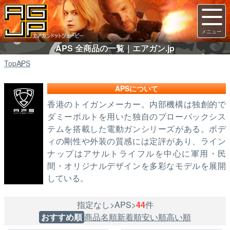
APS 全商品の一覧｜エアガン.jp
Top
APS
APSについて
香港のトイガンメーカー。内部機構は独創的で
ダミーボルトを用いた独自のブローバックシス
テムを搭載した電動ガンシリーズがある。ボデ
ィの剛性や外装の質感には定評があり、ライン
ナップはアサルトライフルを中心に軍用・民
間・オリジナルデザインを多彩なモデルを展開
している。
指定なし>APS>
44
件
おすすめ順
商品名順
新着順
安い順
高い順