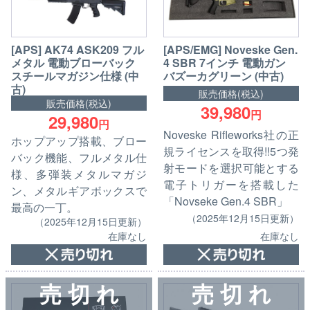
[APS/EMG] Noveske Gen.
[APS] AK74 ASK209 フル
4 SBR 7インチ 電動ガン
メタル 電動ブローバック
バズーカグリーン (中古)
スチールマガジン仕様 (中
古)
販売価格(税込)
販売価格(税込)
39,980
円
29,980
円
Noveske Rifleworks社の正
ホップアップ搭載、ブロー
規ライセンスを取得!!5つ発
バック機能、フルメタル仕
射モードを選択可能とする
様、多弾装メタルマガジ
電子トリガーを搭載した
ン、メタルギアボックスで
「Novseke Gen.4 SBR」
最高の一丁。
（2025年12月15日更新）
（2025年12月15日更新）
在庫なし
在庫なし
売 切 れ
売 切 れ