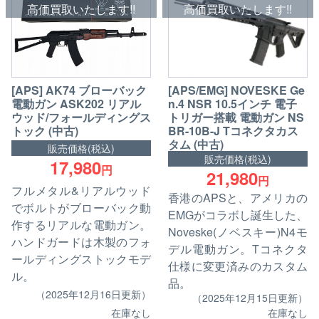
高価買取いたします!!
高価買取いたします!!
[APS] AK74 ブローバック
[APS/EMG] NOVESKE Ge
電動ガン ASK202 リアル
n.4 NSR 10.5インチ 電子
ウッド/フォールディングス
トリガー搭載 電動ガン NS
トック (中古)
BR-10B-J Tコネクタカス
タム (中古)
販売価格(税込)
販売価格(税込)
17,980
円
21,980
円
フルメタル&リアルウッド
香港のAPSと、アメリカの
でボルトがブローバック動
EMGがコラボし誕生した、
作するリアルな電動ガン。
Noveske(ノベスキー)N4モ
ハンドガードは木製のフォ
デル電動ガン。Tコネクタ
ールディングストックモデ
仕様に変更済みのカスタム
ル。
品。
（2025年12月16日更新）
（2025年12月15日更新）
在庫なし
在庫なし