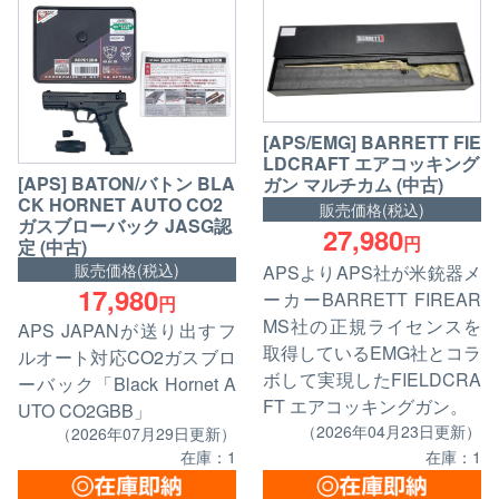
[APS/EMG] BARRETT FIE
LDCRAFT エアコッキング
[APS] BATON/バトン BLA
ガン マルチカム (中古)
CK HORNET AUTO CO2
販売価格(税込)
ガスブローバック JASG認
27,980
円
定 (中古)
販売価格(税込)
APSよりAPS社が米銃器メ
17,980
ーカーBARRETT FIREAR
円
MS社の正規ライセンスを
APS JAPANが送り出すフ
取得しているEMG社とコラ
ルオート対応CO2ガスブロ
ボして実現したFIELDCRA
ーバック「Black Hornet A
FT エアコッキングガン。
UTO CO2GBB」
（2026年04月23日更新）
（2026年07月29日更新）
在庫：1
在庫：1