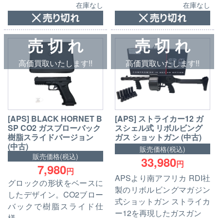
在庫なし
在庫なし
売 切 れ
売 切 れ
高価買取いたします!!
高価買取いたします!!
[APS] BLACK HORNET B
[APS] ストライカー12 ガ
SP CO2 ガスブローバック
スシェル式 リボルビング
樹脂スライドバージョン
ガス ショットガン (中古)
(中古)
販売価格(税込)
販売価格(税込)
33,980
円
7,980
円
APSより南アフリカ RDI社
グロックの形状をベースに
製のリボルビングマガジン
したデザイン。CO2ブロー
式ショットガン ストライカ
バックで樹脂スライド仕
ー12を再現したガスガン
様。