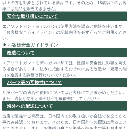
以上の方を対象とされている商品です。そのため、18歳以下のお客
様には商品を販売できません。
安全な取り扱いについて
エアソフトガン・モデルガンは使用方法を誤ると危険を伴います。
「お客様安全ガイドライン」の記載内容を必ず守ってご利用くださ
い。
お客様安全ガイドライン
改造について
エアソフトガン・モデルガンの加工は、性能や安全性に影響を与え
る場合があります。法令に抵触するおそれのある改造や、規定の能
力を逸脱する調整は行わないでください。
パーツ等の互換性について
互換パーツの適合や使用についてはお客様にてお確かめください。
また、適切な使用と法令順守を最優先にしてください。
海外への配送について
当店で販売する商品は、日本国内での取り扱いが合法で安全である
事のみ確認しております。そのため、日本国外への配送は承ること
ができません。また、お客様自身にて海外へ持ち出す事もお止めく