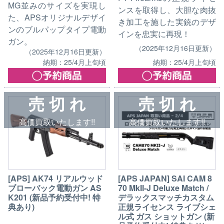
MG並みのサイズを実現し
ンスを取得し、大胆な肉抜
た、APSオリジナルデザイ
き加工を施した実銃のデザ
ンのブルパップタイプ電動
インを忠実に再現！
ガン。
（2025年12月16日更新）
（2025年12月16日更新）
納期：25/4月上旬頃
納期：25/4月上旬頃
売 切 れ
売 切 れ
高価買取いたします!!
高価買取いたします!!
[APS] AK74 リアルウッド
[APS JAPAN] SAI CAM 8
ブローバック電動ガン AS
70 MkII-J Deluxe Match /
K201 (新品予約受付中! 特
デラックスマッチカスタム
典あり)
正規ライセンス ライブシェ
ル式 ガス ショットガン (新