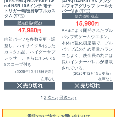
[APS/EMG] NOVESKE Ge
[APS] UAR501 BK アング
n.4 NSR 10.5インチ 電子
ルフォアグリップ レールカ
トリガー/精密射撃フルカス
バー付き (中古)
タム (中古)
販売価格(税込)
15,980
販売価格(税込)
円
47,980
APSにより開発されたブル
円
パップ式ゲームウエポン。
内部パーツを多数変更・調
本体は強化樹脂製で、ブル
整し、ハイサイクル化した
パップ式のため重量バラン
カスタム品。ハイダーサプ
スもよく、銃全長の割には
レッサー、さらに1.5-8ｘ2
長いインナーバレルが搭載
8スコープ付き
されている。
（2025年12月16日更新）
（2025年12月15日更新）
在庫なし
在庫なし
1
2
次へ>
最後へ>>
電話でのご注文・お問い合わせは