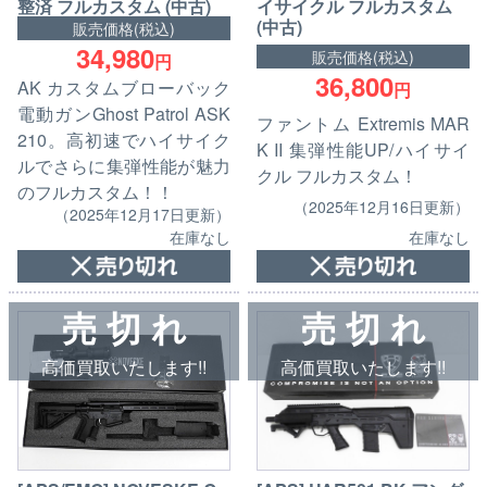
整済 フルカスタム (中古)
イサイクル フルカスタム
(中古)
販売価格(税込)
34,980
販売価格(税込)
円
36,800
AK カスタムブローバック
円
電動ガンGhost Patrol ASK
ファントム Extremis MAR
210。高初速でハイサイク
K II 集弾性能UP/ハイサイ
ルでさらに集弾性能が魅力
クル フルカスタム！
のフルカスタム！！
（2025年12月16日更新）
（2025年12月17日更新）
在庫なし
在庫なし
売 切 れ
売 切 れ
高価買取いたします!!
高価買取いたします!!