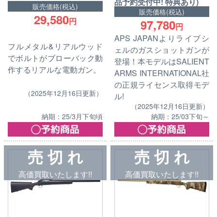
品予約受付中! 特典あり)
販売価格(税込)
販売価格(税込)
29,580
円
97,780
円
APS JAPANよりライブシ
フルメタル&リアルウッド
ェルのガスショットガンが
でボルトがブローバック動
登場！本モデルはSALIENT
作するリアルな電動ガン。
ARMS INTERNATIONAL社
の正規ライセンス取得モデ
（2025年12月16日更新）
ル!
（2025年12月16日更新）
納期：25/3月下旬頃
納期：25/03下旬～
売 切 れ
売 切 れ
高価買取いたします!!
高価買取いたします!!