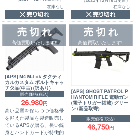
在庫なし
在庫なし
売 切 れ
売 切 れ
高価買取いたします!!
高価買取いたします!!
[APS] M4 M-Lok タクティ
カルカスタム ボルトキャッ
チ欠品(中古) (訳あり)
[APS] GHOST PATROL P
販売価格(税込)
HANTOM RIFLE 電動ガン
26,980
(電子トリガー搭載) グリー
円
ン (新品取寄)
高い品質を保ちつつ価格帯
を抑えた製品を製造販売し
販売価格(税込)
46,750
ているAPSが贈る、長い銃
円
身とハンドガードが特徴的