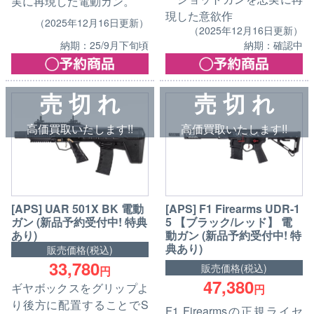
実に再現した電動ガン。
現した意欲作
（2025年12月16日更新）
（2025年12月16日更新）
納期：25/9月下旬頃
納期：確認中
売 切 れ
売 切 れ
高価買取いたします!!
高価買取いたします!!
[APS] UAR 501X BK 電動
[APS] F1 Firearms UDR-1
ガン (新品予約受付中! 特典
5 【ブラック/レッド】 電
あり)
動ガン (新品予約受付中! 特
典あり)
販売価格(税込)
33,780
販売価格(税込)
円
47,380
ギヤボックスをグリップよ
円
り後方に配置することでS
F1 Firearmsの正規ライセ