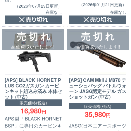
（2026年01月21日更新）
（2026年07月29日更新）
在庫なし
在庫なし
売 切 れ
売 切 れ
高価買取いたします!!
高価買取いたします!!
[APS] CAM MkII J M870 デ
[APS] BLACK HORNET P
ューシュバッグ バトルウォ
LUS CO2ガスガン カービ
ーン JASG認定モデル ガス
ンキット組込み済み 本体セ
ショットガン (中古)
ット (中古)
販売価格(税込)
販売価格(税込)
16,980
円
35,980
円
APS製「BLACK HORNET
JASG(日本エアースポーツ
BSP」に専用のカービンキ