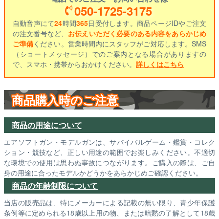
050-1725-3175
自動音声にて
24
時間
365
日受付します。商品ページIDやご注文
の注文番号など、
お伝えいただく必要のある内容をあらかじめ
ご準備
ください。営業時間内にスタッフがご対応します。SMS
（ショートメッセージ）でのご案内となる場合がありますの
で、スマホ・携帯からおかけください。
詳しくはこちら
商品購入時のご注意
商品の用途について
エアソフトガン・モデルガンは、サバイバルゲーム・鑑賞・コレク
ション・競技など、正しい用途の範囲でお楽しみください。不適切
な環境での使用は思わぬ事故につながります。ご購入の際は、ご自
身の用途に合ったモデルかどうかをあらかじめご確認ください。
商品の年齢制限について
当店の販売品は、特にメーカーによる記載の無い限り、青少年保護
条例等に定められる18歳以上用の物、または暗黙の了解として18歳