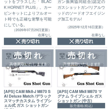
ガン振興協同組合)認定の
ットをプラスした「 BLAC
ガスショットガン!リアルウ
K HORNET PLUS」。カー
ッドのソードオフエイジン
ビンキットによりフルオー
グ加工モデル!
ト時でも正確な射撃を可能
にしている。
（2025年12月16日更新）
（2026年07月29日更新）
在庫なし
在庫なし
売 切 れ
売 切 れ
高価買取いたします!!
高価買取いたします!!
[APS] CAM MkII-J M870 S
[APS] CAM MkII M870 マ
AI Deluxe Match /デラック
グナム ライブシェル ガス
スマッチカスタム ライブシ
ショットガン (中古)
ェル式 ガス ショットガン
販売価格(税込)