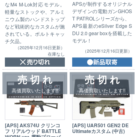
APSが制作するオリジナル
なM4 M-Lok対応モデル。
デザインの電動ガンGHOS
軽量なストックや、アルミ
T PATROLシリーズから、
ニウム製のハンドストップ
APS最新のeSilver Edge S
など戦術的なカスタムが施
DU 2.0 gear boxを搭載した
されている。ボルトキャッ
モデル！
チ欠品。
（2025年12月16日更新）
（2025年12月16日更新）
在庫なし
売 切 れ
売 切 れ
高価買取いたします!!
高価買取いたします!!
[APS] AKS74U クリンコ
[APS] UAR501 GEN2 DE
フ リアルウッド BATTLE
Ultimateカスタム (中古)
WORN ver. 電動ブローバ