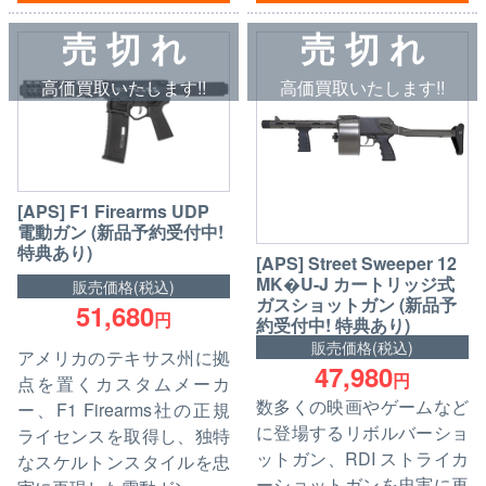
売 切 れ
売 切 れ
高価買取いたします!!
高価買取いたします!!
[APS] F1 Firearms UDP
電動ガン (新品予約受付中!
特典あり)
[APS] Street Sweeper 12
MK�U-J カートリッジ式
販売価格(税込)
ガスショットガン (新品予
51,680
円
約受付中! 特典あり)
販売価格(税込)
アメリカのテキサス州に拠
47,980
円
点を置くカスタムメーカ
数多くの映画やゲームなど
ー、F1 Firearms社の正規
に登場するリボルバーショ
ライセンスを取得し、独特
ットガン、RDI ストライカ
なスケルトンスタイルを忠
ーショットガンを忠実に再