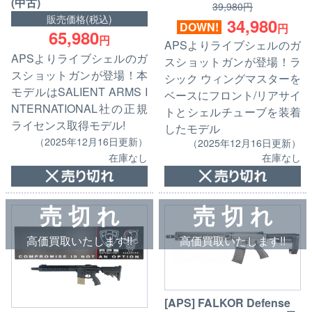
(中古)
39,980円
販売価格(税込)
34,980
DOWN!
円
65,980
円
APSよりライブシェルのガ
APSよりライブシェルのガ
スショットガンが登場！ラ
スショットガンが登場！本
シック ウィングマスターを
モデルはSALIENT ARMS I
ベースにフロント/リアサイ
NTERNATIONAL社の正規
トとシェルチューブを装着
ライセンス取得モデル!
したモデル
（2025年12月16日更新）
（2025年12月16日更新）
在庫なし
在庫なし
売 切 れ
売 切 れ
高価買取いたします!!
高価買取いたします!!
[APS] FALKOR Defense