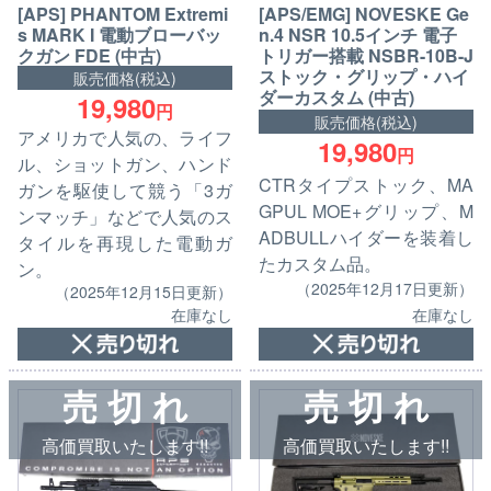
[APS] PHANTOM Extremi
[APS/EMG] NOVESKE Ge
s MARK I 電動ブローバッ
n.4 NSR 10.5インチ 電子
クガン FDE (中古)
トリガー搭載 NSBR-10B-J
ストック・グリップ・ハイ
販売価格(税込)
ダーカスタム (中古)
19,980
円
販売価格(税込)
アメリカで人気の、ライフ
19,980
円
ル、ショットガン、ハンド
CTRタイプストック、MA
ガンを駆使して競う「3ガ
GPUL MOE+グリップ、M
ンマッチ」などで人気のス
ADBULLハイダーを装着し
タイルを再現した電動ガ
たカスタム品。
ン。
（2025年12月17日更新）
（2025年12月15日更新）
在庫なし
在庫なし
売 切 れ
売 切 れ
高価買取いたします!!
高価買取いたします!!