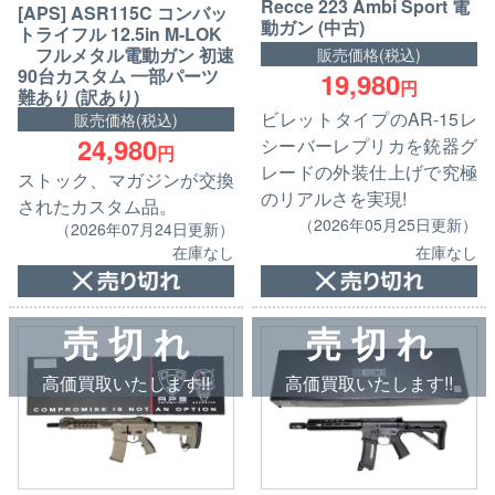
Recce 223 Ambi Sport 電
[APS] ASR115C コンバッ
動ガン (中古)
トライフル 12.5in M-LOK
フルメタル電動ガン 初速
販売価格(税込)
90台カスタム 一部パーツ
19,980
円
難あり (訳あり)
ビレットタイプのAR-15レ
販売価格(税込)
24,980
シーバーレプリカを銃器グ
円
レードの外装仕上げで究極
ストック、マガジンが交換
のリアルさを実現!
されたカスタム品。
（2026年05月25日更新）
（2026年07月24日更新）
在庫なし
在庫なし
売 切 れ
売 切 れ
高価買取いたします!!
高価買取いたします!!