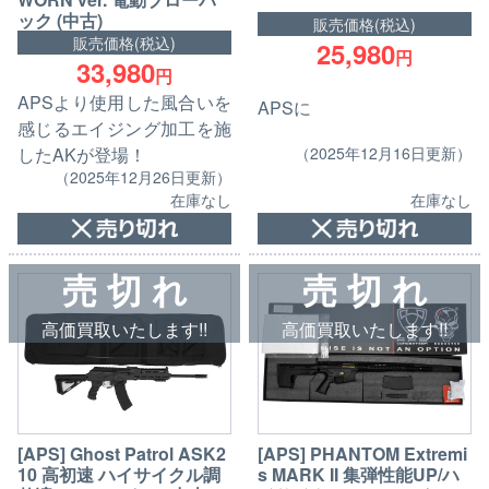
ック (中古)
販売価格(税込)
販売価格(税込)
25,980
円
33,980
円
APSより使用した風合いを
APSに
感じるエイジング加工を施
したAKが登場！
（2025年12月16日更新）
（2025年12月26日更新）
在庫なし
在庫なし
売 切 れ
売 切 れ
高価買取いたします!!
高価買取いたします!!
[APS] Ghost Patrol ASK2
[APS] PHANTOM Extremi
10 高初速 ハイサイクル調
s MARK II 集弾性能UP/ハ