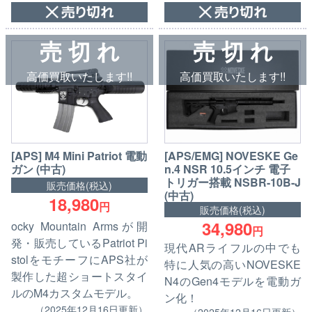
売 切 れ
売 切 れ
高価買取いたします!!
高価買取いたします!!
[APS] M4 Mini Patriot 電動
[APS/EMG] NOVESKE Ge
ガン (中古)
n.4 NSR 10.5インチ 電子
トリガー搭載 NSBR-10B-J
販売価格(税込)
(中古)
18,980
円
販売価格(税込)
34,980
ocky Mountain Armsが開
円
発・販売しているPatriot Pi
現代ARライフルの中でも
stolをモチーフにAPS社が
特に人気の高いNOVESKE
製作した超ショートスタイ
N4のGen4モデルを電動ガ
ルのM4カスタムモデル。
ン化！
（2025年12月16日更新）
（2025年12月16日更新）