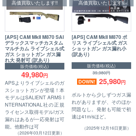
高価買取いたします!!
高価買取いたします!!
[APS] CAM MkII M870 SAI
[APS] CAM MkII M870 ポ
デラックスマッチカスタム
リス ライブシェル式 ガス
マルチカム ライブシェル式
ショットガン ガス漏れ小
ガス ショットガン ガス漏
(訳あり)
れ大 発射可 (訳あり)
販売価格(税込)
販売価格(税込)
49,980
39,980円
円
25,980
DOWN!
円
APSよりライブシェルのガ
スショットガンが登場！本
ボルトから少しずつガス漏
モデルはSALIENT ARMS I
れがありますが、そのほか
NTERNATIONAL社の正規
問題なし。発射も可能で初
ライセンス取得モデル!ガス
速は41m/sほど。
漏れはあるが一応発射は可
能。他動作は可
（2025年12月16日更新）
（2026年03月12日更新）