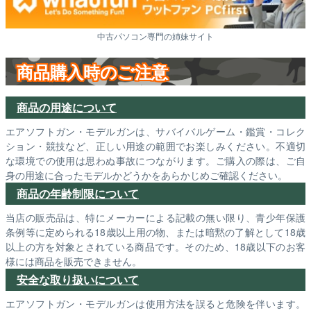
中古パソコン専門の姉妹サイト
商品購入時のご注意
商品の用途について
エアソフトガン・モデルガンは、サバイバルゲーム・鑑賞・コレク
ション・競技など、正しい用途の範囲でお楽しみください。不適切
な環境での使用は思わぬ事故につながります。ご購入の際は、ご自
身の用途に合ったモデルかどうかをあらかじめご確認ください。
商品の年齢制限について
当店の販売品は、特にメーカーによる記載の無い限り、青少年保護
条例等に定められる18歳以上用の物、または暗黙の了解として18歳
以上の方を対象とされている商品です。そのため、18歳以下のお客
様には商品を販売できません。
安全な取り扱いについて
エアソフトガン・モデルガンは使用方法を誤ると危険を伴います。