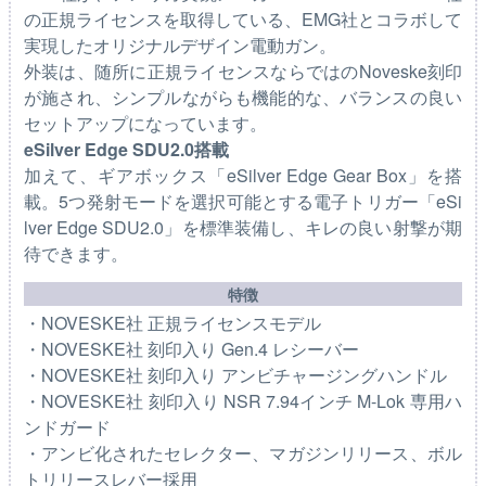
の正規ライセンスを取得している、EMG社とコラボして
実現したオリジナルデザイン電動ガン。
外装は、随所に正規ライセンスならではのNoveske刻印
が施され、シンプルながらも機能的な、バランスの良い
セットアップになっています。
eSilver Edge SDU2.0搭載
加えて、ギアボックス「eSilver Edge Gear Box」を搭
載。5つ発射モードを選択可能とする電子トリガー「eSi
lver Edge SDU2.0」を標準装備し、キレの良い射撃が期
待できます。
特徴
・NOVESKE社 正規ライセンスモデル
・NOVESKE社 刻印入り Gen.4 レシーバー
・NOVESKE社 刻印入り アンビチャージングハンドル
・NOVESKE社 刻印入り NSR 7.94インチ M-Lok 専用ハ
ンドガード
・アンビ化されたセレクター、マガジンリリース、ボル
トリリースレバー採用