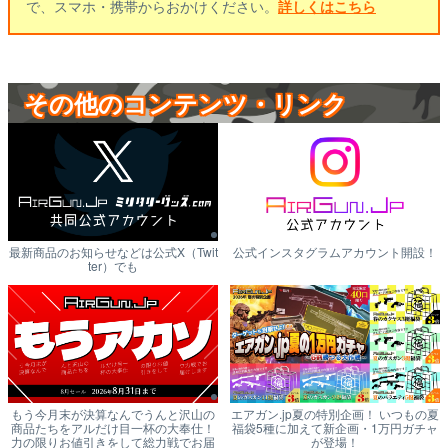
で、スマホ・携帯からおかけください。
詳しくはこちら
その他のコンテンツ・リンク
最新商品のお知らせなどは公式X（Twit
公式インスタグラムアカウント開設！
ter）でも
もう今月末が決算なんでうんと沢山の
エアガン.jp夏の特別企画！ いつもの夏
商品たちをアルだけ目一杯の大奉仕！
福袋5種に加えて新企画・1万円ガチャ
力の限りお値引きをして総力戦でお届
が登場！