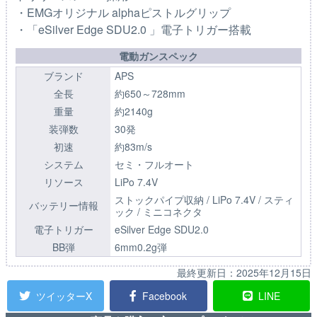
・EMGオリジナル alphaピストルグリップ
・「eSilver Edge SDU2.0 」電子トリガー搭載
電動ガンスペック
ブランド
APS
全長
約650～728mm
重量
約2140g
装弾数
30発
初速
約83m/s
システム
セミ・フルオート
リソース
LiPo 7.4V
ストックパイプ収納 / LiPo 7.4V / スティ
バッテリー情報
ック / ミニコネクタ
電子トリガー
eSilver Edge SDU2.0
BB弾
6mm0.2g弾
最終更新日：
2025年12月15日
ツイッターX
Facebook
LINE