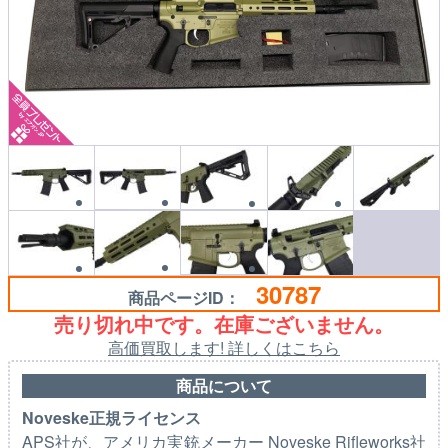
30787
商品ページID：
売り切れ中です。在庫ございません。
高価買取します! 詳しくはこちら
商品について
Noveske正規ライセンス
APS社が、アメリカ実銃メーカー Noveske Rifleworks社