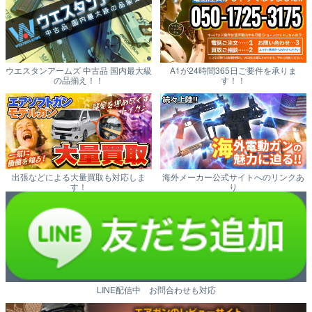
ウエスタンアームズ 中古品 国内最大級
A1が24時間365日ご要件を承りま
の品揃え！！
す！！
出張などによる大量買取も対応しま
海外メーカー公式サイトへのリンクあ
す！
り
LINE配信中 お問合わせも対応