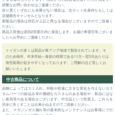
頻繁なお問い合わせはご遠慮ください。
折り悪くいずれにも在庫がない場合は、次ロット生産待ちもしくは
店舗都合キャンセルとなります。
新製品の場合は対応が上記と異なる場合がございますのでご容赦く
ださい。
商品入荷後は原則2営業日内に発送します。お届け希望日等ございま
したらお早めにご連絡ください。
トイガンの多くは部品が東アジア地域で製造されています。そ
のため毎年、年末年始～春節の時期である11月～翌3月あたりは
発売延期が起きやすくなっております。ご理解のほど宜しくお
願いいたします。
中古商品について
品物によってはスミ入れ、外観や初速に大きな変化を与えないカス
タムパーツの組込み等の微細なカスタムのある場合や、新品にはな
い臭気等のある場合がございます。中古品という性質上、これらを
完全に失くすことは出来かねますのでご容赦ください。
また、マガジンガス漏れ等の基本的なメンテナンスはお客様にて行