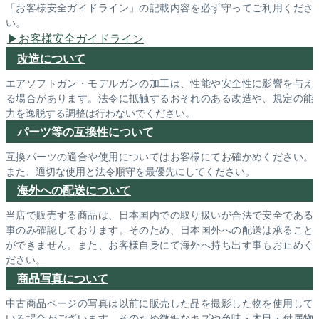
「お客様安全ガイドライン」の記載内容を必ず守ってご利用くださ
い。
お客様安全ガイドライン
改造について
エアソフトガン・モデルガンの加工は、性能や安全性に影響を与え
る場合があります。法令に抵触するおそれのある改造や、規定の能
力を逸脱する調整は行わないでください。
パーツ等の互換性について
互換パーツの適合や使用についてはお客様にてお確かめください。
また、適切な使用と法令順守を最優先にしてください。
海外への配送について
当店で販売する商品は、日本国内での取り扱いが合法で安全である
事のみ確認しております。そのため、日本国外への配送は承ること
ができません。また、お客様自身にて海外へ持ち出す事もお止めく
ださい。
商品写真について
中古商品ページの写真は以前に販売した品を撮影した物を使用して
いる場合がございます。そのため微細なキズや色味・木目・付属物