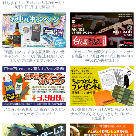
けします！ エアガン.jp 8月のセール！
8月31日(月)まで開催中!
"灼熱（あつ）すぎる夏見舞い!お中元
エアガン.JPの台湾ダイレクトインポー
キャンペーン！3万円以上お売りいた
ト商品！！ 7月はWE65式歩槍やAKRI
だいた方に選べるプレゼント
VA56式が再登場！！
ガスガン始める人にお薦め！ガスガン
ガン本体お買い上げの方に当店オリジ
スターターオプション！！
ナルグッズなどちょっとしたプレゼン
ト進呈中！！