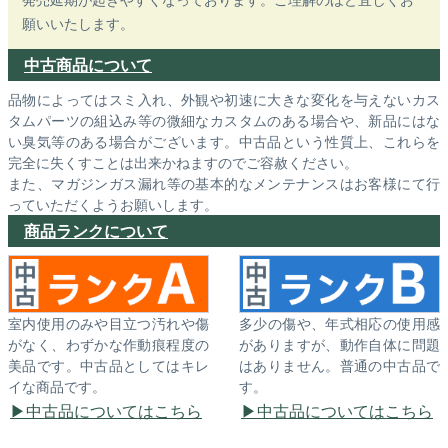
願いいたします。
中古商品について
品物によってはスミ入れ、外観や初速に大きな変化を与えないカス
タムパーツの組込み等の微細なカスタムのある場合や、新品にはな
い臭気等のある場合がございます。中古品という性質上、これらを
完全に失くすことは出来かねますのでご容赦ください。
また、マガジンガス漏れ等の基本的なメンテナンスはお客様にて行
っていただくようお願いします。
商品ランクについて
室内使用のみや目立つ汚れや傷
多少の傷や、年式相応の使用感
がなく、わずかな作動痕程度の
がありますが、動作自体に問題
美品です。中古品としてはキレ
はありません。普通の中古品で
イな商品です。
す。
中古品についてはこちら
中古品についてはこちら