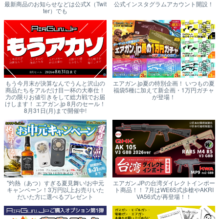
最新商品のお知らせなどは公式X（Twit
公式インスタグラムアカウント開設！
ter）でも
もう今月末が決算なんでうんと沢山の
エアガン.jp夏の特別企画！ いつもの夏
商品たちをアルだけ目一杯の大奉仕！
福袋5種に加えて新企画・1万円ガチャ
力の限りお値引きをして総力戦でお届
が登場！
けします！ エアガン.jp 8月のセール！
8月31日(月)まで開催中!
"灼熱（あつ）すぎる夏見舞い!お中元
エアガン.JPの台湾ダイレクトインポー
キャンペーン！3万円以上お売りいた
ト商品！！ 7月はWE65式歩槍やAKRI
だいた方に選べるプレゼント
VA56式が再登場！！