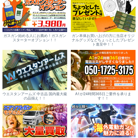
ガスガン始める人にお薦め！ガスガン
ガン本体お買い上げの方に当店オリジ
スターターオプション！！
ナルグッズなどちょっとしたプレゼン
ト進呈中！！
ウエスタンアームズ 中古品 国内最大級
A1が24時間365日ご要件を承りま
の品揃え！！
す！！