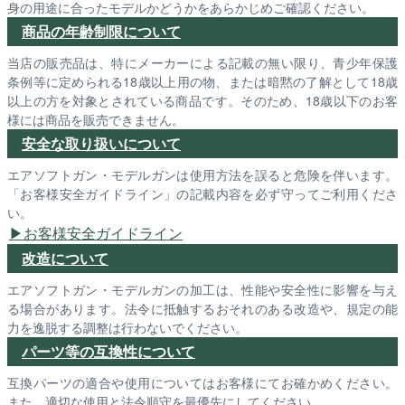
身の用途に合ったモデルかどうかをあらかじめご確認ください。
商品の年齢制限について
当店の販売品は、特にメーカーによる記載の無い限り、青少年保護
条例等に定められる18歳以上用の物、または暗黙の了解として18歳
以上の方を対象とされている商品です。そのため、18歳以下のお客
様には商品を販売できません。
安全な取り扱いについて
エアソフトガン・モデルガンは使用方法を誤ると危険を伴います。
「お客様安全ガイドライン」の記載内容を必ず守ってご利用くださ
い。
お客様安全ガイドライン
改造について
エアソフトガン・モデルガンの加工は、性能や安全性に影響を与え
る場合があります。法令に抵触するおそれのある改造や、規定の能
力を逸脱する調整は行わないでください。
パーツ等の互換性について
互換パーツの適合や使用についてはお客様にてお確かめください。
また、適切な使用と法令順守を最優先にしてください。