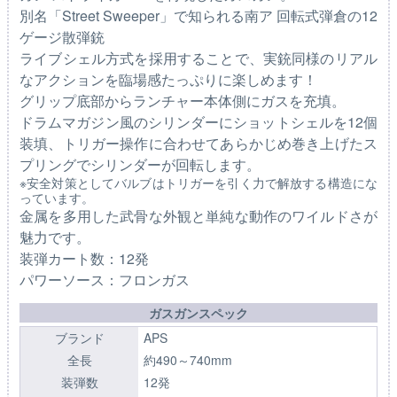
別名「Street Sweeper」で知られる南ア 回転式弾倉の12
ゲージ散弾銃
ライブシェル方式を採用することで、実銃同様のリアル
なアクションを臨場感たっぷりに楽しめます！
グリップ底部からランチャー本体側にガスを充填。
ドラムマガジン風のシリンダーにショットシェルを12個
装填、トリガー操作に合わせてあらかじめ巻き上げたス
プリングでシリンダーが回転します。
※安全対策としてバルブはトリガーを引く力で解放する構造にな
っています。
金属を多用した武骨な外観と単純な動作のワイルドさが
魅力です。
装弾カート数：12発
パワーソース：フロンガス
ガスガンスペック
ブランド
APS
全長
約490～740mm
装弾数
12発