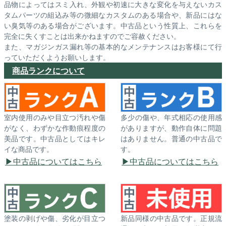
品物によってはスミ入れ、外観や初速に大きな変化を与えないカス
タムパーツの組込み等の微細なカスタムのある場合や、新品にはな
い臭気等のある場合がございます。中古品という性質上、これらを
完全に失くすことは出来かねますのでご容赦ください。
また、マガジンガス漏れ等の基本的なメンテナンスはお客様にて行
っていただくようお願いします。
商品ランクについて
室内使用のみや目立つ汚れや傷
多少の傷や、年式相応の使用感
がなく、わずかな作動痕程度の
がありますが、動作自体に問題
美品です。中古品としてはキレ
はありません。普通の中古品で
イな商品です。
す。
中古品についてはこちら
中古品についてはこちら
塗装の剥げや傷、劣化が目立つ
新品同様の中古品です。正規流