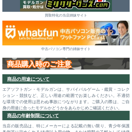
買取特化の当店姉妹サイト
中古パソコン専門の姉妹サイト
商品購入時のご注意
商品の用途について
エアソフトガン・モデルガンは、サバイバルゲーム・鑑賞・コレク
ション・競技など、正しい用途の範囲でお楽しみください。不適切
な環境での使用は思わぬ事故につながります。ご購入の際は、ご自
身の用途に合ったモデルかどうかをあらかじめご確認ください。
商品の年齢制限について
当店の販売品は、特にメーカーによる記載の無い限り、青少年保護
条例等に定められる18歳以上用の物、または暗黙の了解として18歳