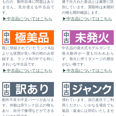
ものの、動作自体に問題はあり
通で仕入れた新品とは厳密に区
ません。充分使える中古品で
別しています。買取時は未開封
す。
の物も開封確認します。
中古品についてはこちら
中古品についてはこちら
既に登録されていたランクA品
中古品の発火式モデルガンで、
よりも状態が良い等の時のみ登
発火動作が一度も行われおら
録する、ランクAの中でも特に
ず、発火に伴うダメージの懸念
きれいな中古品です。
がない物です。
中古品についてはこちら
中古品についてはこちら
動作不良や不足パーツがありま
壊れています。自己責任でご利
す。外観はBランク以上の物も
用ください。いかなる場合でも
あり、自分で修理などができる
返品・返金には対応いたしませ
人にはお得です。
ん。