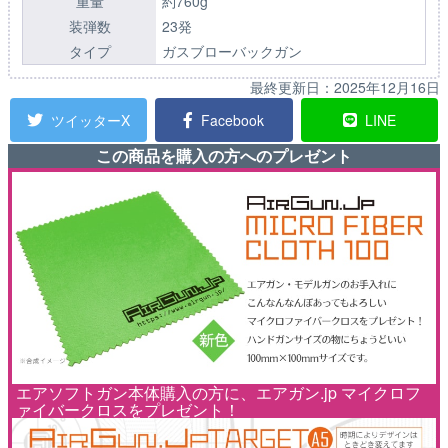
重量
約760g
装弾数
23発
タイプ
ガスブローバックガン
最終更新日：
2025年12月16日
ツイッターX
Facebook
LINE
この商品を購入の方へのプレゼント
エアソフトガン本体購入の方に、エアガン.jp マイクロフ
ァイバークロスをプレゼント！