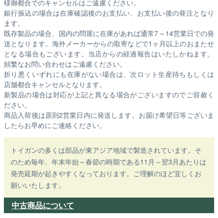
様御都合でのキャンセルはご遠慮ください。
銀行振込の場合は在庫確認後のお支払い、お支払い後の発注となり
ます。
既存製品の場合、国内の問屋に在庫があれば通常7～14営業日での発
送となります。海外メーカーからの取寄などで1ヶ月以上のおまたせ
となる場合もございます。
当店からの経過報告はいたしかねます。
頻繁なお問い合わせはご遠慮ください。
折り悪くいずれにも在庫がない場合は、次ロット生産待ちもしくは
店舗都合キャンセルとなります。
新製品の場合は対応が上記と異なる場合がございますのでご容赦く
ださい。
商品入荷後は原則2営業日内に発送します。お届け希望日等ございま
したらお早めにご連絡ください。
トイガンの多くは部品が東アジア地域で製造されています。そ
のため毎年、年末年始～春節の時期である11月～翌3月あたりは
発売延期が起きやすくなっております。ご理解のほど宜しくお
願いいたします。
中古商品について