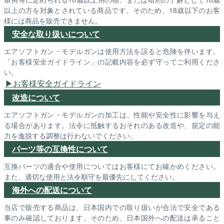
以上の方を対象とされている商品です。そのため、18歳以下のお客
様には商品を販売できません。
安全な取り扱いについて
エアソフトガン・モデルガンは使用方法を誤ると危険を伴います。
「お客様安全ガイドライン」の記載内容を必ず守ってご利用くださ
い。
お客様安全ガイドライン
改造について
エアソフトガン・モデルガンの加工は、性能や安全性に影響を与え
る場合があります。法令に抵触するおそれのある改造や、規定の能
力を逸脱する調整は行わないでください。
パーツ等の互換性について
互換パーツの適合や使用についてはお客様にてお確かめください。
また、適切な使用と法令順守を最優先にしてください。
海外への配送について
当店で販売する商品は、日本国内での取り扱いが合法で安全である
事のみ確認しております。そのため、日本国外への配送は承ること