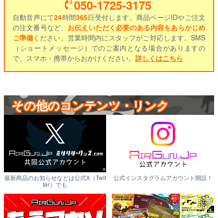
050-1725-3175
自動音声にて
24
時間
365
日受付します。商品ページIDやご注文
の注文番号など、
お伝えいただく必要のある内容をあらかじめ
ご準備
ください。営業時間内にスタッフがご対応します。SMS
（ショートメッセージ）でのご案内となる場合がありますの
で、スマホ・携帯からおかけください。
詳しくはこちら
その他のコンテンツ・リンク
最新商品のお知らせなどは公式X（Twit
公式インスタグラムアカウント開設！
ter）でも