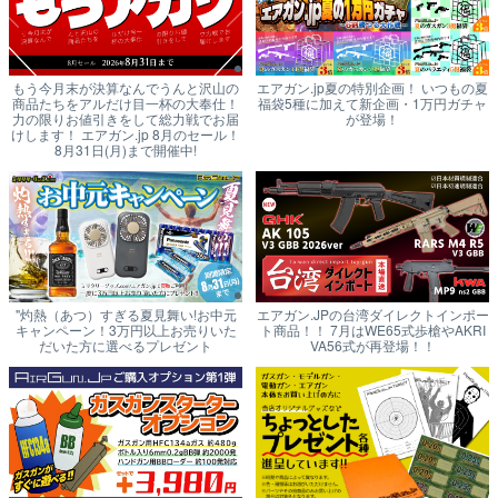
もう今月末が決算なんでうんと沢山の
エアガン.jp夏の特別企画！ いつもの夏
商品たちをアルだけ目一杯の大奉仕！
福袋5種に加えて新企画・1万円ガチャ
力の限りお値引きをして総力戦でお届
が登場！
けします！ エアガン.jp 8月のセール！
8月31日(月)まで開催中!
"灼熱（あつ）すぎる夏見舞い!お中元
エアガン.JPの台湾ダイレクトインポー
キャンペーン！3万円以上お売りいた
ト商品！！ 7月はWE65式歩槍やAKRI
だいた方に選べるプレゼント
VA56式が再登場！！