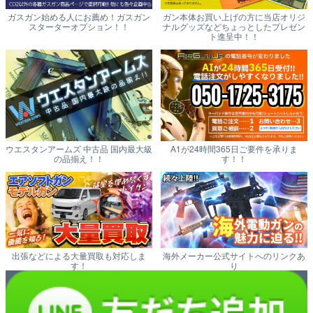
ガスガン始める人にお薦め！ガスガン
ガン本体お買い上げの方に当店オリジ
スターターオプション！！
ナルグッズなどちょっとしたプレゼン
ト進呈中！！
ウエスタンアームズ 中古品 国内最大級
A1が24時間365日ご要件を承りま
の品揃え！！
す！！
出張などによる大量買取も対応しま
海外メーカー公式サイトへのリンクあ
す！
り