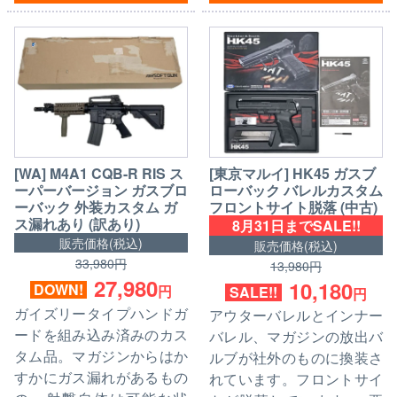
[WA] M4A1 CQB-R RIS ス
[東京マルイ] HK45 ガスブ
ーパーバージョン ガスブロ
ローバック バレルカスタム
ーバック 外装カスタム ガ
フロントサイト脱落 (中古)
ス漏れあり (訳あり)
8月31日までSALE!!
販売価格(税込)
販売価格(税込)
33,980円
13,980円
27,980
10,180
DOWN!
円
SALE!!
円
ガイズリータイプハンドガ
アウターバレルとインナー
ードを組み込み済みのカス
バレル、マガジンの放出バ
タム品。マガジンからはか
ルブが社外のものに換装さ
すかにガス漏れがあるもの
れています。フロントサイ