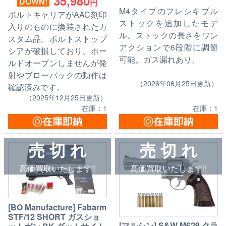
35,980
DOWN!
円
M4タイプのフレシキブル
ボルトキャリアがAAC刻印
ストックを追加したモデ
入りのものに換装されたカ
ル。ストックの長さをワン
スタム品。ボルトストップ
アクションで6段階に調節
シアが破損しており、ホー
可能。ガス漏れあり。
ルドオープンしませんが発
射やブローバックの動作は
（2026年06月25日更新）
確認済みです。
（2025年12月25日更新）
在庫：1
在庫：1
売 切 れ
売 切 れ
高価買取いたします!!
高価買取いたします!!
[BO Manufacture] Fabarm
STF/12 SHORT ガスショ
[マルシン] S&W M629 クラ