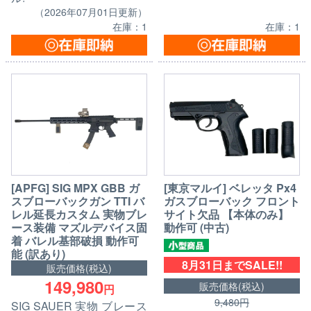
（2026年07月01日更新）
在庫：1
在庫：1
[APFG] SIG MPX GBB ガ
[東京マルイ] ベレッタ Px4
スブローバックガン TTI バ
ガスブローバック フロント
レル延長カスタム 実物ブレ
サイト欠品 【本体のみ】
ース装備 マズルデバイス固
動作可 (中古)
着 バレル基部破損 動作可
能 (訳あり)
8月31日までSALE!!
販売価格(税込)
149,980
販売価格(税込)
円
9,480円
SIG SAUER 実物 ブレース