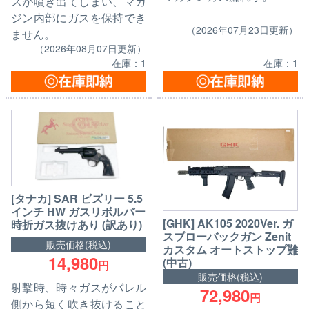
スが噴き出てしまい、マガ
ジン内部にガスを保持でき
（2026年07月23日更新）
ません。
（2026年08月07日更新）
在庫：1
在庫：1
[タナカ] SAR ビズリー 5.5
インチ HW ガスリボルバー
[GHK] AK105 2020Ver. ガ
時折ガス抜けあり (訳あり)
スブローバックガン Zenit
販売価格(税込)
カスタム オートストップ難
14,980
(中古)
円
販売価格(税込)
射撃時、時々ガスがバレル
72,980
円
側から短く吹き抜けること