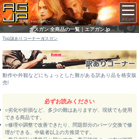
ガスガン 全商品の一覧｜エアガン.jp
Top
訳ありコーナー
ガスガン
動作や外観などにちょっとした難がある訳あり品を格安販
売!
必ずお読みください
劣化や折損など、多少の難はありますが、現状でも使用
できる商品です。
修理や調整で改善できたり、問題部分のパーツ交換で修
理ができる、中級者以上の方推奨です。