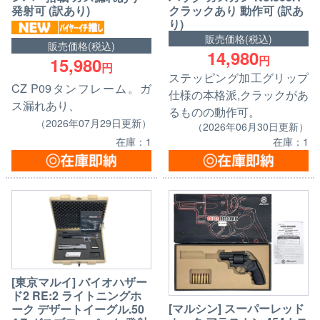
発射可 (訳あり)
クラックあり 動作可 (訳あ
り)
販売価格(税込)
販売価格(税込)
14,980
円
15,980
円
ステッピング加工グリップ
CZ P09タンフレーム。ガ
仕様の本格派,クラックがあ
ス漏れあり、
るものの動作可。
（2026年07月29日更新）
（2026年06月30日更新）
在庫：1
在庫：1
[東京マルイ] バイオハザー
ド2 RE:2 ライトニングホ
[マルシン] スーパーレッド
ーク デザートイーグル.50