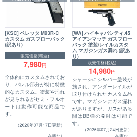
[WA] ハイキャパシティ.45
[KSC] ベレッタ M93R-C
アイアンマッチ ガスブロー
カスタム ガスブローバック
バック 塗装/レイルカスタ
(訳あり)
ム マガジンガス漏れ (訳あ
販売価格(税込)
り)
7,980
販売価格(税込)
円
14,980
円
全体的にカスタムされてお
シャーシにシルバー塗装が
り、バレル部分が特に特徴
施され、アンダーレイルが
的なカスタム。塗装や汚れ
取り付けられたカスタム品
が見られるがセミ・フルオ
です。マガジンにガス漏れ
ートは動作可能な商品で
がありますが、ガスがある
す。
間はBB弾の発射は可能で
す。
（2026年07月17日更新）
（2026年07月24日更新）
在庫なし
在庫なし