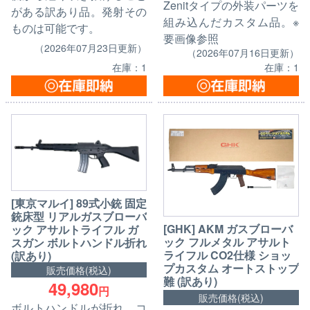
Zenitタイプの外装パーツを
がある訳あり品。発射その
組み込んだカスタム品。※
ものは可能です。
要画像参照
（2026年07月23日更新）
（2026年07月16日更新）
在庫：1
在庫：1
[東京マルイ] 89式小銃 固定
銃床型 リアルガスブローバ
[GHK] AKM ガスブローバ
ック アサルトライフル ガ
ック フルメタル アサルト
スガン ボルトハンドル折れ
ライフル CO2仕様 ショッ
(訳あり)
プカスタム オートストップ
販売価格(税込)
難 (訳あり)
49,980
円
販売価格(税込)
ボルトハンドルが折れ、コ