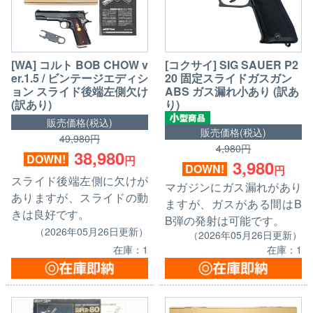
[WA] コルト BOB CHOW v
[コクサイ] SIG SAUER P2
er.1.5 / ビンテージエディシ
20 固定スライドガスガン
ョン スライド後端左側欠け
ABS ガス漏れ小あり (訳あ
(訳あり)
り)
販売価格(税込)
販売価格(税込)
49,980円
4,980円
38,980
DOWN!
円
3,980
DOWN!
円
スライド後端左側に欠けが
マガジンにガス漏れがあり
ありますが、スライドの動
ますが、ガスがある間はB
きは良好です。
B弾の発射は可能です。
（2026年05月26日更新）
（2026年05月26日更新）
在庫：1
在庫：1