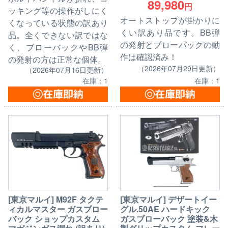
89,980
円
ッキング等の操作がしにく
オートストップが掛かりに
くなっている状態の訳あり
くい訳あり品です。BB弾
品。全くできない訳ではな
の発射とブローバックの動
く、ブローバックやBB弾
作は確認済み！
の発射の方は正常な個体。
（2026年07月29日更新）
（2026年07月16日更新）
在庫：1
在庫：1
[東京マルイ] M92F タクテ
[東京マルイ] デザートイー
ィカルマスター ガスブロー
グル.50AE ハードキック
バック ショップカスタム
ガスブローバック 塗装&木