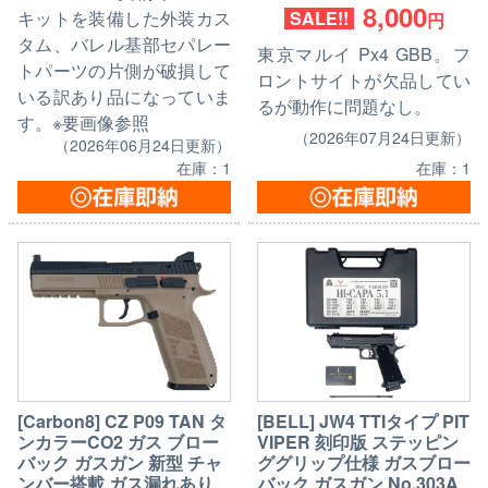
8,000
SALE!!
キットを装備した外装カス
円
タム、バレル基部セパレー
東京マルイ Px4 GBB。フ
トパーツの片側が破損して
ロントサイトが欠品してい
いる訳あり品になっていま
るが動作に問題なし。
す。※要画像参照
（2026年07月24日更新）
（2026年06月24日更新）
在庫：1
在庫：1
[Carbon8] CZ P09 TAN タ
[BELL] JW4 TTIタイプ PIT
ンカラーCO2 ガス ブロー
VIPER 刻印版 ステッピン
バック ガスガン 新型 チャ
ググリップ仕様 ガスブロー
ンバー搭載 ガス漏れあり
バック ガスガン No.303A