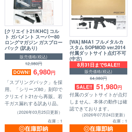
[クリエイト21/KHC] コル
ト ガバメント スーパー80
[WA] M4A1 フルメタルカ
ロングマガジン ガスブロー
スタム SOPMOD ver.2014
バック (訳あり)
付属ダットサイト点灯不可
販売価格(税込)
(中古)
12,980円
8月31日までSALE!!
6,980
販売価格(税込)
DOWN!
円
64,980円
「スプリングバック」を採
51,980
SALE!!
円
用。「シリーズ80」刻印で
付属のダットサイトが点灯
クリエイト21から再販。若
しません。本体の動作は確
干ガス漏れする訳あり品。
認できております。
（2026年03月25日更新）
（2026年07月24日更新）
在庫：1
在庫：1