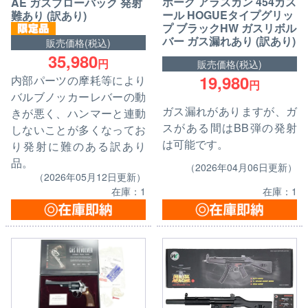
ホーク アラスカン 454カス
AE ガスブローバック 発射
ール HOGUEタイプグリッ
難あり (訳あり)
プ ブラックHW ガスリボル
バー ガス漏れあり (訳あり)
販売価格(税込)
35,980
円
販売価格(税込)
19,980
内部パーツの摩耗等により
円
バルブノッカーレバーの動
ガス漏れがありますが、ガ
きが悪く、ハンマーと連動
スがある間はBB弾の発射
しないことが多くなってお
は可能です。
り発射に難のある訳あり
品。
（2026年04月06日更新）
（2026年05月12日更新）
在庫：1
在庫：1