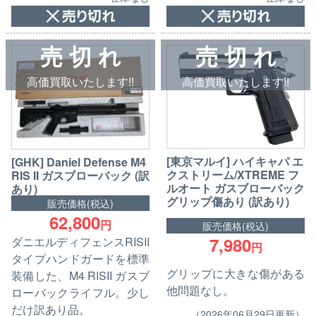
売 切 れ
売 切 れ
高価買取いたします!!
高価買取いたします!!
[東京マルイ] ハイキャパ エ
[GHK] Daniel Defense M4
クストリーム/XTREME フ
RIS II ガスブローバック (訳
ルオート ガスブローバック
あり)
グリップ傷あり (訳あり)
販売価格(税込)
62,800
円
販売価格(税込)
7,980
ダニエルディフェンスRISII
円
タイプハンドガードを標準
グリップに大きな傷がある
装備した、M4 RISII ガスブ
他問題なし。
ローバックライフル。少し
だけ訳あり品。
（2026年06月29日更新）