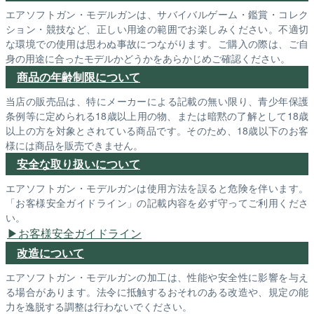
エアソフトガン・モデルガンは、サバイバルゲーム・鑑賞・コレク
ション・競技など、正しい用途の範囲でお楽しみください。不適切
な環境での使用は思わぬ事故につながります。ご購入の際は、ご自
身の用途に合ったモデルかどうかをあらかじめご確認ください。
商品の年齢制限について
当店の販売品は、特にメーカーによる記載の無い限り、青少年保護
条例等に定められる18歳以上用の物、または暗黙の了解として18歳
以上の方を対象とされている商品です。そのため、18歳以下のお客
様には商品を販売できません。
安全な取り扱いについて
エアソフトガン・モデルガンは使用方法を誤ると危険を伴います。
「お客様安全ガイドライン」の記載内容を必ず守ってご利用くださ
い。
お客様安全ガイドライン
改造について
エアソフトガン・モデルガンの加工は、性能や安全性に影響を与え
る場合があります。法令に抵触するおそれのある改造や、規定の能
力を逸脱する調整は行わないでください。