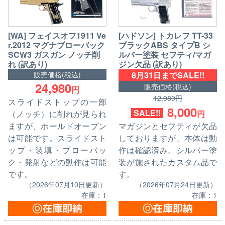
[WA] フェイスオフ1911 Ve
[ハドソン] トカレフ TT-33
r.2012 マグナブローバック
ブラックABS タイプB シ
SCW3 ガスガン ノッチ削
ルバー塗装 セフティ/マガ
れ (訳あり)
ジン欠品 (訳あり)
8月31日までSALE!!
販売価格(税込)
24,980
販売価格(税込)
円
12,980円
スライドストップの一部
8,000
SALE!!
円
（ノッチ）に削れが見られ
マガジンとセフティが欠品
ますが、ホールドオープン
しておりますが、本体は動
は可能です。スライドスト
作は確認済み。シルバー塗
ップ・装填・ブローバッ
装が施されたカスタム品で
ク・発射などの動作は可能
す。
です。
（2026年07月24日更新）
（2026年07月10日更新）
在庫：1
在庫：1