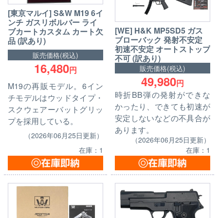
[東京マルイ] S&W M19 6イ
ンチ ガスリボルバー ライ
[WE] H&K MP5SD5 ガス
ブカートカスタム カート欠
ブローバック 発射不安定
品 (訳あり)
初速不安定 オートストップ
販売価格(税込)
不可 (訳あり)
16,480
販売価格(税込)
円
49,980
円
M19の再販モデル。6イン
時折BB弾の発射ができな
チモデルはウッドタイプ・
かったり、できても初速が
スクウェアーバットグリッ
安定しないなどの不具合が
プを採用している。
あります。
（2026年06月25日更新）
（2026年06月25日更新）
在庫：1
在庫：1