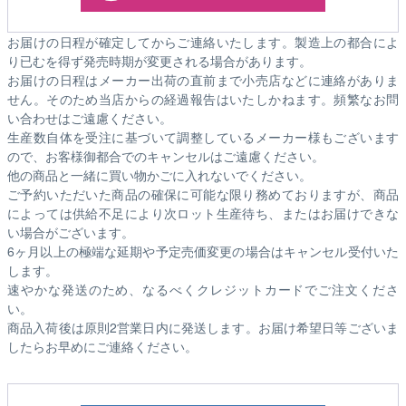
お届けの日程が確定してからご連絡いたします。製造上の都合によ
り已むを得ず発売時期が変更される場合があります。
お届けの日程はメーカー出荷の直前まで小売店などに連絡がありま
せん。そのため
当店からの経過報告はいたしかねます。
頻繁なお問
い合わせはご遠慮ください。
生産数自体を受注に基づいて調整しているメーカー様もございます
ので、お客様御都合でのキャンセルはご遠慮ください。
他の商品と一緒に買い物かごに入れないでください。
ご予約いただいた商品の確保に可能な限り務めておりますが、商品
によっては供給不足により次ロット生産待ち、またはお届けできな
い場合がございます。
6ヶ月以上の極端な延期や予定売価変更の場合はキャンセル受付いた
します。
速やかな発送のため、なるべくクレジットカードでご注文くださ
い。
商品入荷後は原則2営業日内に発送します。お届け希望日等ございま
したらお早めにご連絡ください。