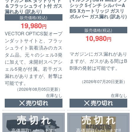
ットガン BK ダットサイト
シック 5インチ シルバーA
＆フラッシュライト付 ガス
BS Xカートリッジ ガスリ
漏れあり (訳あり)
ボルバー ガス漏れ (訳あり)
販売価格(税込)
19,980
円
販売価格(税込)
VECTOR OPTICS製オープ
10,980
円
ンダットサイトと、フラッ
シュライト装着済みのカス
マガジンにガス漏れがあり
タム品。元々のシェル3発
ますが、ガスがある間はB
に加えて、未開封スペアシ
B弾の発射は可能です。
ェル5発が付属。若干ガス
漏れがありますが、射撃は
（2026年07月20日更新）
可能です。
（2026年08月05日更新）
在庫なし
在庫なし
売 切 れ
売 切 れ
高価買取いたします!!
高価買取いたします!!