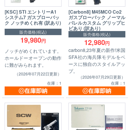
[KSC] STI エントリーA1
[Carbon8] M45MCO Co2
システム7 ガスブローバッ
ガスブローバック ノーマル
ク ノッチめくれ有 (訳あり)
バレルカスタム グリップヒ
ビあり (訳あり)
販売価格(税込)
販売価格(税込)
19,980
12,980
円
円
carbon8,23年夏の新作!米国
ノッチがめくれています。
SFA社の海兵隊モデルをベ
ホールドーオープンの動作
ースに独自のスタイルアッ
に難がみられます。
プ。
（2026年07月22日更新）
（2026年07月29日更新）
在庫：1
在庫：1