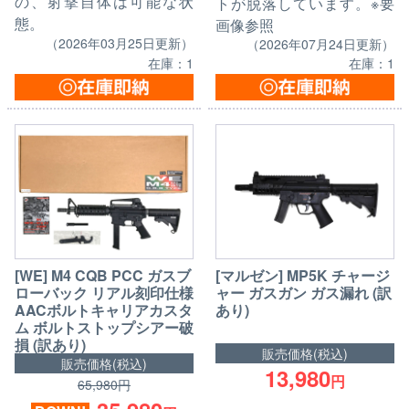
の、射撃自体は可能な状
トが脱落しています。※要
態。
画像参照
（2026年03月25日更新）
（2026年07月24日更新）
在庫：1
在庫：1
[WE] M4 CQB PCC ガスブ
[マルゼン] MP5K チャージ
ローバック リアル刻印仕様
ャー ガスガン ガス漏れ (訳
AACボルトキャリアカスタ
あり)
ム ボルトストップシアー破
損 (訳あり)
販売価格(税込)
販売価格(税込)
13,980
円
65,980円