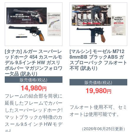
[タナカ] ルガー スーパーレ
[マルシン] モーゼル M712
ッドホーク 454 カスールモ
8mmBB ブラックABS ガ
デル 9.5インチ HW ガスリ
スブローバック フルオート
ボルバー マガジンフォロワ
不可 (訳あり)
ー欠品 (訳あり)
販売価格(税込)
販売価格(税込)
14,980
円
19,980
円
フレームの結合部を筒状に
延長したフレームでカバー
フルオート使用不可、セミ
したスーパーレッドホーク!
オートは使用可能です。
マットブラックが特徴のカ
スール9.5インチHWモデ
（2026年06月25日更新）
ル!