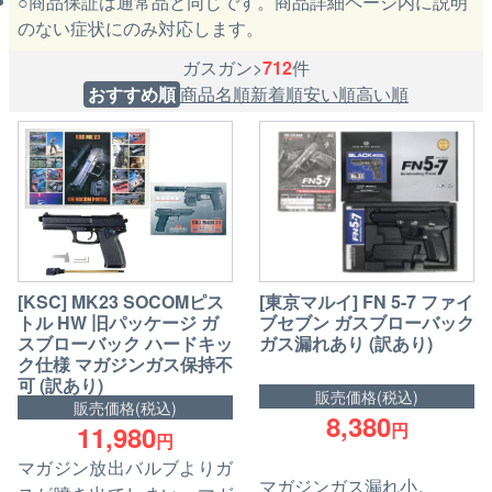
商品保証は通常品と同じです。商品詳細ページ内に説明
のない症状にのみ対応します。
ガスガン>
712
件
おすすめ順
商品名順
新着順
安い順
高い順
[KSC] MK23 SOCOMピス
[東京マルイ] FN 5-7 ファイ
トル HW 旧パッケージ ガ
ブセブン ガスブローバック
スブローバック ハードキッ
ガス漏れあり (訳あり)
ク仕様 マガジンガス保持不
可 (訳あり)
販売価格(税込)
販売価格(税込)
8,380
円
11,980
円
マガジン放出バルブよりガ
マガジンガス漏れ小。