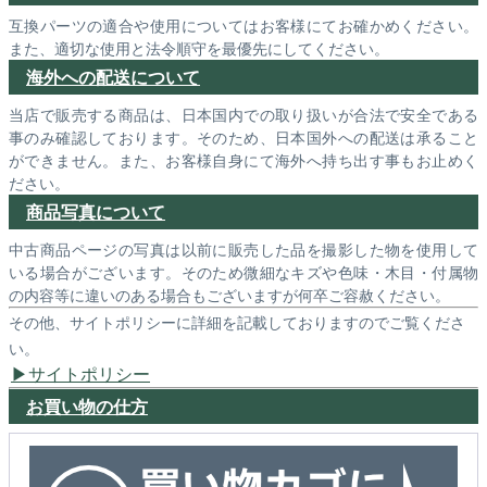
互換パーツの適合や使用についてはお客様にてお確かめください。
また、適切な使用と法令順守を最優先にしてください。
海外への配送について
当店で販売する商品は、日本国内での取り扱いが合法で安全である
事のみ確認しております。そのため、日本国外への配送は承ること
ができません。また、お客様自身にて海外へ持ち出す事もお止めく
ださい。
商品写真について
中古商品ページの写真は以前に販売した品を撮影した物を使用して
いる場合がございます。そのため微細なキズや色味・木目・付属物
の内容等に違いのある場合もございますが何卒ご容赦ください。
その他、サイトポリシーに詳細を記載しておりますのでご覧くださ
い。
サイトポリシー
お買い物の仕方