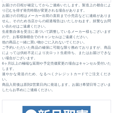
お届けの日程が確定してからご連絡いたします。製造上の都合によ
り已むを得ず発売時期が変更される場合があります。
お届けの日程はメーカー出荷の直前まで小売店などに連絡がありま
せん。そのため
当店からの経過報告はいたしかねます。
頻繁なお問
い合わせはご遠慮ください。
生産数自体を受注に基づいて調整しているメーカー様もございます
ので、お客様御都合でのキャンセルはご遠慮ください。
他の商品と一緒に買い物かごに入れないでください。
ご予約いただいた商品の確保に可能な限り務めておりますが、商品
によっては供給不足により次ロット生産待ち、またはお届けできな
い場合がございます。
6ヶ月以上の極端な延期や予定売価変更の場合はキャンセル受付いた
します。
速やかな発送のため、なるべくクレジットカードでご注文くださ
い。
商品入荷後は原則2営業日内に発送します。お届け希望日等ございま
したらお早めにご連絡ください。