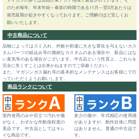
のため毎年、年末年始～春節の時期である11月～翌3月あたりは
発売延期が起きやすくなっております。ご理解のほど宜しくお
願いいたします。
中古商品について
品物によってはスミ入れ、外観や初速に大きな変化を与えないカス
タムパーツの組込み等の微細なカスタムのある場合や、新品にはな
い臭気等のある場合がございます。中古品という性質上、これらを
完全に失くすことは出来かねますのでご容赦ください。
また、マガジンガス漏れ等の基本的なメンテナンスはお客様にて行
っていただくようお願いします。
商品ランクについて
室内使用のみや目立つ汚れや傷
多少の傷や、年式相応の使用感
がなく、わずかな作動痕程度の
がありますが、動作自体に問題
美品です。中古品としてはキレ
はありません。普通の中古品で
イな商品です。
す。