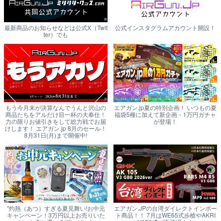
最新商品のお知らせなどは公式X（Twit
公式インスタグラムアカウント開設！
ter）でも
もう今月末が決算なんでうんと沢山の
エアガン.jp夏の特別企画！ いつもの夏
商品たちをアルだけ目一杯の大奉仕！
福袋5種に加えて新企画・1万円ガチャ
力の限りお値引きをして総力戦でお届
が登場！
けします！ エアガン.jp 8月のセール！
8月31日(月)まで開催中!
"灼熱（あつ）すぎる夏見舞い!お中元
エアガン.JPの台湾ダイレクトインポー
キャンペーン！3万円以上お売りいた
ト商品！！ 7月はWE65式歩槍やAKRI