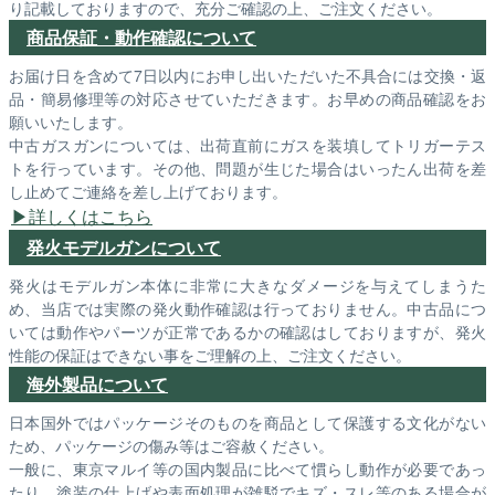
り記載しておりますので、充分ご確認の上、ご注文ください。
商品保証・動作確認について
お届け日を含めて7日以内にお申し出いただいた不具合には交換・返
品・簡易修理等の対応させていただきます。お早めの商品確認をお
願いいたします。
中古ガスガンについては、出荷直前にガスを装填してトリガーテス
トを行っています。その他、問題が生じた場合はいったん出荷を差
し止めてご連絡を差し上げております。
詳しくはこちら
発火モデルガンについて
発火はモデルガン本体に非常に大きなダメージを与えてしまうた
め、当店では実際の発火動作確認は行っておりません。中古品につ
いては動作やパーツが正常であるかの確認はしておりますが、発火
性能の保証はできない事をご理解の上、ご注文ください。
海外製品について
日本国外ではパッケージそのものを商品として保護する文化がない
ため、パッケージの傷み等はご容赦ください。
一般に、東京マルイ等の国内製品に比べて慣らし動作が必要であっ
たり、塗装の仕上げや表面処理が雑駁でキズ・スレ等のある場合が