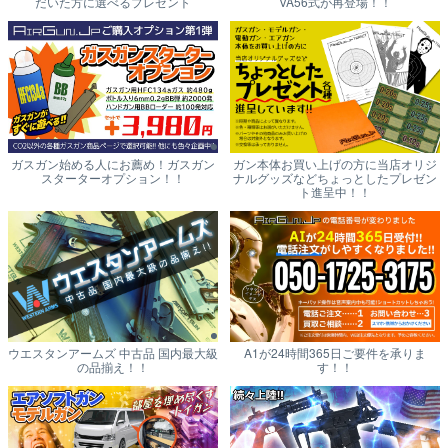
だいた方に選べるプレゼント
VA56式が再登場！！
ガスガン始める人にお薦め！ガスガン
ガン本体お買い上げの方に当店オリジ
スターターオプション！！
ナルグッズなどちょっとしたプレゼン
ト進呈中！！
ウエスタンアームズ 中古品 国内最大級
A1が24時間365日ご要件を承りま
の品揃え！！
す！！