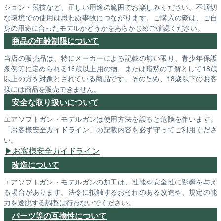
ション・競技など、正しい用途の範囲でお楽しみください。不適切
な環境での使用は思わぬ事故につながります。ご購入の際は、ご自
身の用途に合ったモデルかどうかをあらかじめご確認ください。
商品の年齢制限について
当店の販売品は、特にメーカーによる記載の無い限り、青少年保護
条例等に定められる18歳以上用の物、または暗黙の了解として18歳
以上の方を対象とされている商品です。そのため、18歳以下のお客
様には商品を販売できません。
安全な取り扱いについて
エアソフトガン・モデルガンは使用方法を誤ると危険を伴います。
「お客様安全ガイドライン」の記載内容を必ず守ってご利用くださ
い。
お客様安全ガイドライン
改造について
エアソフトガン・モデルガンの加工は、性能や安全性に影響を与え
る場合があります。法令に抵触するおそれのある改造や、規定の能
力を逸脱する調整は行わないでください。
パーツ等の互換性について