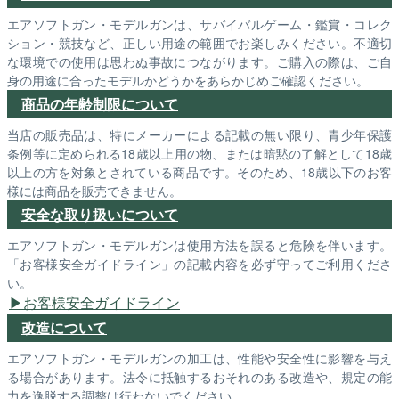
エアソフトガン・モデルガンは、サバイバルゲーム・鑑賞・コレク
ション・競技など、正しい用途の範囲でお楽しみください。不適切
な環境での使用は思わぬ事故につながります。ご購入の際は、ご自
身の用途に合ったモデルかどうかをあらかじめご確認ください。
商品の年齢制限について
当店の販売品は、特にメーカーによる記載の無い限り、青少年保護
条例等に定められる18歳以上用の物、または暗黙の了解として18歳
以上の方を対象とされている商品です。そのため、18歳以下のお客
様には商品を販売できません。
安全な取り扱いについて
エアソフトガン・モデルガンは使用方法を誤ると危険を伴います。
「お客様安全ガイドライン」の記載内容を必ず守ってご利用くださ
い。
お客様安全ガイドライン
改造について
エアソフトガン・モデルガンの加工は、性能や安全性に影響を与え
る場合があります。法令に抵触するおそれのある改造や、規定の能
力を逸脱する調整は行わないでください。