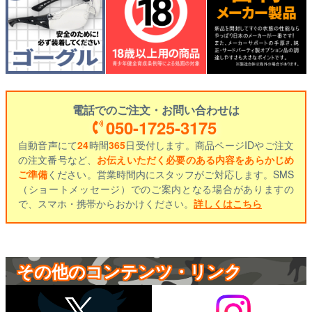
電話でのご注文・お問い合わせは
050-1725-3175
自動音声にて
24
時間
365
日受付します。商品ページIDやご注文
の注文番号など、
お伝えいただく必要のある内容をあらかじめ
ご準備
ください。営業時間内にスタッフがご対応します。SMS
（ショートメッセージ）でのご案内となる場合がありますの
で、スマホ・携帯からおかけください。
詳しくはこちら
その他のコンテンツ・リンク