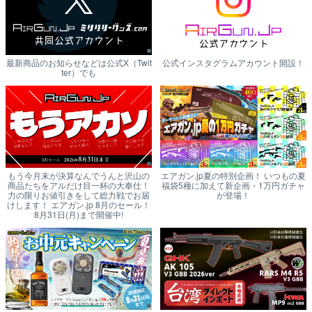
最新商品のお知らせなどは公式X（Twit
公式インスタグラムアカウント開設！
ter）でも
もう今月末が決算なんでうんと沢山の
エアガン.jp夏の特別企画！ いつもの夏
商品たちをアルだけ目一杯の大奉仕！
福袋5種に加えて新企画・1万円ガチャ
力の限りお値引きをして総力戦でお届
が登場！
けします！ エアガン.jp 8月のセール！
8月31日(月)まで開催中!