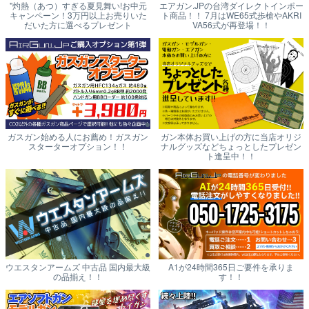
"灼熱（あつ）すぎる夏見舞い!お中元
エアガン.JPの台湾ダイレクトインポー
キャンペーン！3万円以上お売りいた
ト商品！！ 7月はWE65式歩槍やAKRI
だいた方に選べるプレゼント
VA56式が再登場！！
ガスガン始める人にお薦め！ガスガン
ガン本体お買い上げの方に当店オリジ
スターターオプション！！
ナルグッズなどちょっとしたプレゼン
ト進呈中！！
ウエスタンアームズ 中古品 国内最大級
A1が24時間365日ご要件を承りま
の品揃え！！
す！！