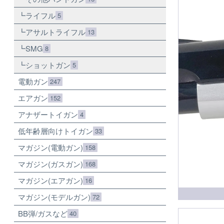
ライフル
5
アサルトライフル
13
SMG
8
ショットガン
5
電動ガン
247
エアガン
152
アナザートイガン
4
低年齢層向けトイガン
33
マガジン(電動ガン)
158
マガジン(ガスガン)
168
マガジン(エアガン)
16
マガジン(モデルガン)
72
BB弾/ガスなど
40