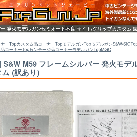
シルバー 発火モデルガンセミオート不良 サイト/グリップカスタム 
ーナー
Top
カスタム品コーナー
Top
モデルガン
Top
モデルガン
S&W/SIG
To
ジ品コーナー
Top
ビンテージ品コーナー
モデルガン
Top
MGC
C] S&W M59 フレームシルバー 発火
ム (訳あり)