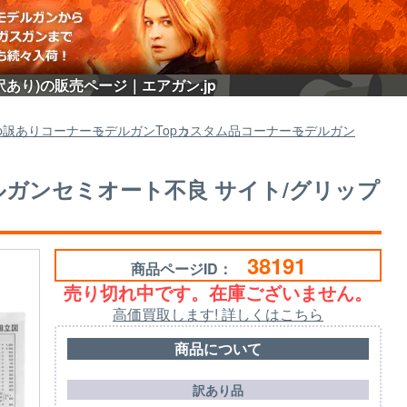
(訳あり)の販売ページ｜エアガン.jp
p
訳ありコーナー
モデルガン
Top
カスタム品コーナー
モデルガン
モデルガンセミオート不良 サイト/グリップ
38191
商品ページID：
売り切れ中です。在庫ございません。
高価買取します! 詳しくはこちら
商品について
訳あり品