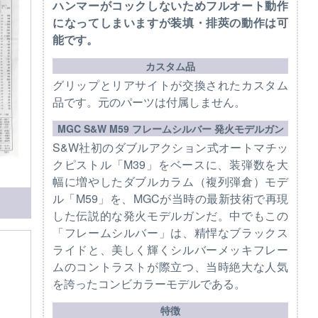
ハンマーがコックしないためフルオート動作
になってしまいますが装填・排莢の動作は可
能です。
カスタム品
グリップとリアサイトが交換されたカスタム
品です。元のパーツは付属しません。
MGC S&W M59 フレームシルバー 発火モデルガン
S&W社初のダブルアクション式オートマチッ
クピストル「M39」をベースに、装弾数を大
幅に増やしたダブルカラム（複列弾倉）モデ
ル「M59」を、MGCが当時の最新技術で再現
した伝説的な発火モデルガンだ。中でもこの
「フレームシルバー」は、精悍なブラックス
ライドと、美しく輝くシルバーメッキフレー
ムのコントラストが際立つ、当時絶大な人気
を誇ったコンビカラーモデルである。
特徴