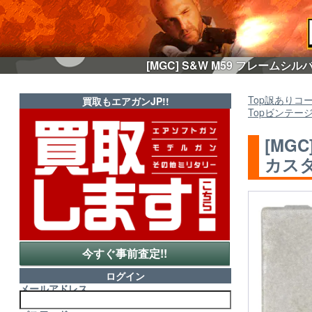
[MGC] S&W M59 フレーム
Top
訳ありコ
買取もエアガンJP!!
Top
ビンテー
[MG
カスタ
今すぐ事前査定!!
ログイン
メールアドレス