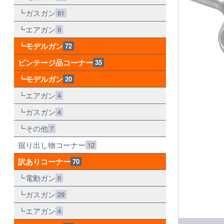
ガスガン
61
エアガン
9
モデルガン
72
ビンテージ品コーナー
35
モデルガン
20
エアガン
4
ガスガン
4
その他
7
掘り出し物コーナー
12
訳ありコーナー
70
電動ガン
6
ガスガン
29
エアガン
4