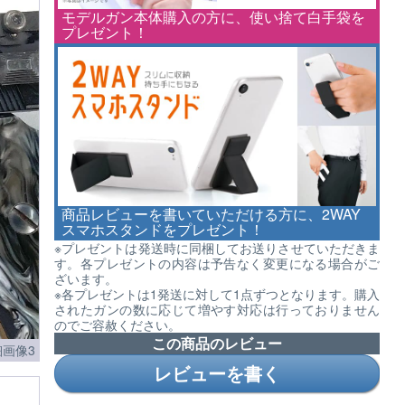
モデルガン本体購入の方に、使い捨て白手袋を
プレゼント！
商品レビューを書いていただける方に、2WAY
スマホスタンドをプレゼント！
※プレゼントは発送時に同梱してお送りさせていただきま
す。各プレゼントの内容は予告なく変更になる場合がご
ざいます。
※各プレゼントは1発送に対して1点ずつとなります。購入
されたガンの数に応じて増やす対応は行っておりません
のでご容赦ください。
この商品のレビュー
画像3
レビューを書く