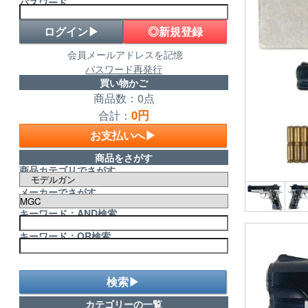
パスワード
◎新規登録
会員メールアドレスを記憶
パスワード再発行
買い物かご
商品数：0点
0円
合計：
お支払いへ▶
商品をさがす
商品カテゴリでさがす
メーカーでさがす
キーワード：AND検索
キーワード：OR検索
検索▶
カテゴリーの一覧