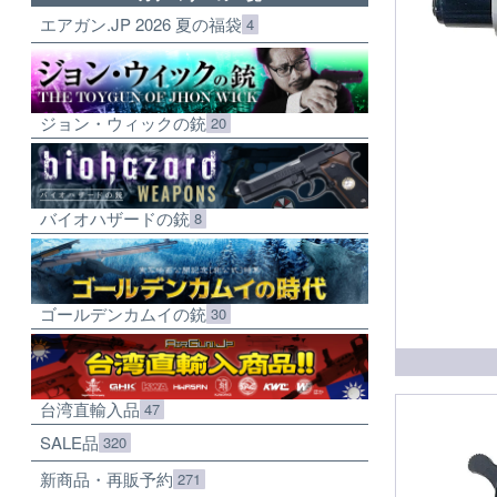
エアガン.JP 2026 夏の福袋
4
ジョン・ウィックの銃
20
バイオハザードの銃
8
ゴールデンカムイの銃
30
台湾直輸入品
47
SALE品
320
新商品・再販予約
271