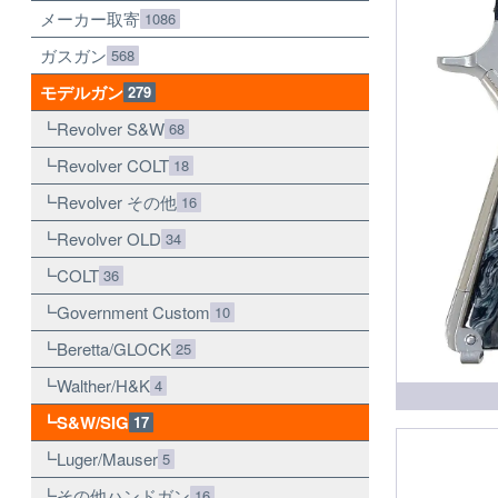
メーカー取寄
1086
ガスガン
568
モデルガン
279
Revolver S&W
68
Revolver COLT
18
Revolver その他
16
Revolver OLD
34
COLT
36
Government Custom
10
Beretta/GLOCK
25
Walther/H&K
4
S&W/SIG
17
Luger/Mauser
5
その他ハンドガン
16