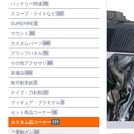
バッテリー関連
70
スコープ・ライトなど
107
SUREFIRE
3
マウント
63
カスタムパーツ
396
グリップパネル
70
その他アクセサリ
80
装備品
103
無可動実銃
1
ナイフ・刀剣類
17
フィギュア・プラモデル
3
セット商品コーナー
18
カスタム品コーナー
171
電動ガン
26