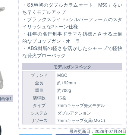
・S&W初のダブルカラムオート「M59」をい
ち早くモデルアップ
・ブラックスライド×シルバーフレームのスタ
イリッシュな2トーン仕様
・往年の名作刑事ドラマを彷彿とさせる圧倒
的なプロップガン・オーラ
・ABS樹脂の軽さを活かしたシャープで軽快
な発火ブローバック
モデルガンスペック
ブランド
MGC
全長
約192mm
重量
約700g
装弾数
16発
画像1
タイプ
7mmキャップ発火モデル
システム
ダブルアクション
リソース
7mmキャップ火薬(MGC)
最終更新日：
2026年07月24日