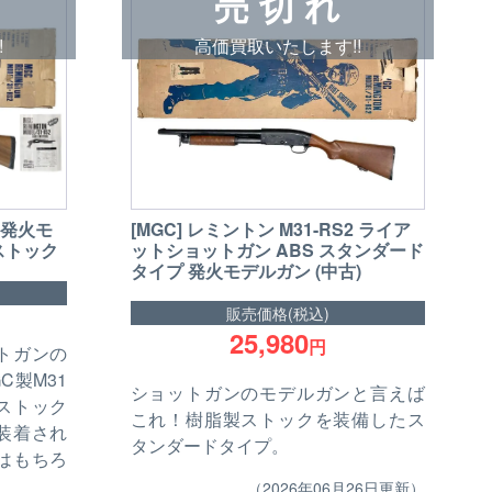
売 切 れ
!
高価買取いたします!!
2 発火モ
[MGC] レミントン M31-RS2 ライア
ストック
ットショットガン ABS スタンダード
タイプ 発火モデルガン (中古)
販売価格(税込)
25,980
円
トガンの
C製M31
ショットガンのモデルガンと言えば
ストック
これ！樹脂製ストックを装備したス
装着され
タンダードタイプ。
はもちろ
（2026年06月26日更新）