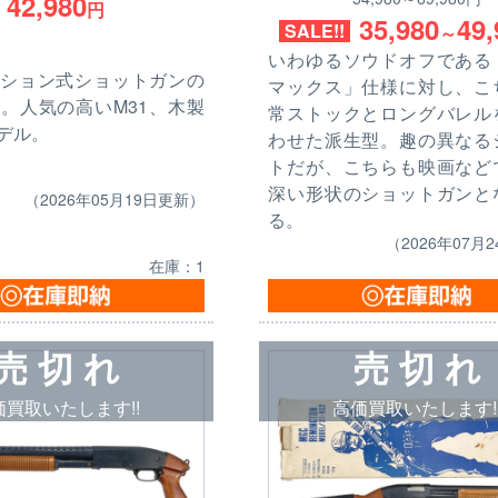
42,980
円
35,980
49,
SALE!!
～
いわゆるソウドオフである
ション式ショットガンの
マックス」仕様に対し、こ
。人気の高いM31、木製
常ストックとロングバレル
デル。
わせた派生型。趣の異なる
トだが、こちらも映画など
深い形状のショットガンと
（2026年05月19日更新）
る。
（2026年07月
在庫：1
売 切 れ
売 切 れ
価買取いたします!!
高価買取いたします!