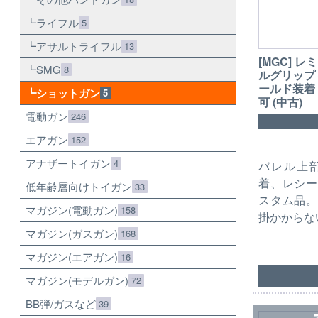
ライフル
5
アサルトライフル
13
[MGC] レ
SMG
8
ルグリップ
ールド装着
ショットガン
5
可 (中古)
電動ガン
246
エアガン
152
アナザートイガン
4
バレル上
着、レシー
低年齢層向けトイガン
33
スタム品。
マガジン(電動ガン)
158
掛かからな
マガジン(ガスガン)
168
マガジン(エアガン)
16
マガジン(モデルガン)
72
BB弾/ガスなど
39