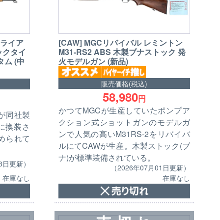
2 ライア
[CAW] MGCリバイバル レミントン
ックタイ
M31-RS2 ABS 木製ブナストック 発
ム (中
火モデルガン (新品)
販売価格(税込)
58,980
円
かつてMGCが生産していたポンプア
が同社製
クション式ショットガンのモデルガ
に換装さ
ンで人気の高いM31RS-2をリバイバ
められて
ルにてCAWが生産。木製ストック(ブ
ナ)が標準装備されている。
08日更新）
（2026年07月01日更新）
在庫なし
在庫なし