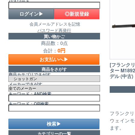
パスワード
◎新規登録
会員メールアドレスを記憶
パスワード再発行
買い物かご
商品数：0点
0円
合計：
お支払いへ▶
[フランク
商品をさがす
ター M18
商品カテゴリでさがす
デル (中古)
メーカーでさがす
キーワード：AND検索
キーワード：OR検索
フランクリ
ウェインモ
検索▶
ます。
カテゴリーの一覧