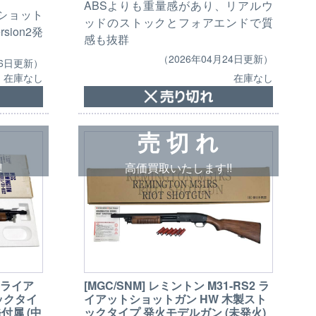
ABSよりも重量感があり、リアルウ
ショット
ッドのストックとフォアエンドで質
sion2発
感も抜群
（2026年04月24日更新）
16日更新）
在庫なし
在庫なし
売 切 れ
!
高価買取いたします!!
2 ライア
[MGC/SNM] レミントン M31-RS2 ラ
ックタイ
イアットショットガン HW 木製スト
付属 (中
ックタイプ 発火モデルガン (未発火)