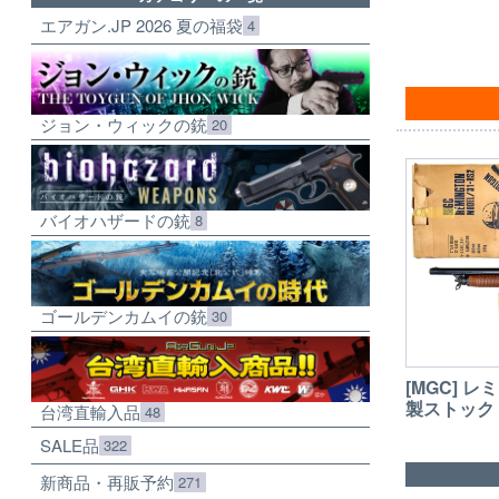
エアガン.JP 2026 夏の福袋
4
ジョン・ウィックの銃
20
バイオハザードの銃
8
ゴールデンカムイの銃
30
[MGC] レミ
製ストック 
台湾直輸入品
48
SALE品
322
新商品・再販予約
271