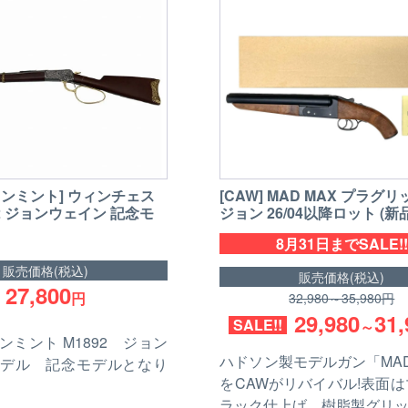
[CAW] MAD MAX プラグ
リンミント] ウィンチェス
ジョン 26/04以降ロット (新品
92 ジョンウェイン 記念モ
8月31日までSALE!!
販売価格(税込)
販売価格(税込)
27,800
円
32,980～35,980円
29,980
31,
SALE!!
～
ンミント M1892 ジョン
ハドソン製モデルガン「MAD
デル 記念モデルとなり
をCAWがリバイバル!表面
ラック仕上げ、樹脂製グリッ