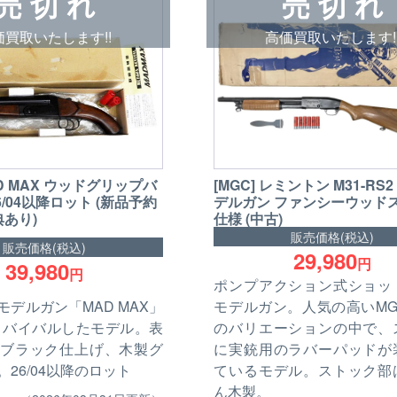
売 切 れ
売 切 れ
価買取いたします!!
高価買取いたします!
AD MAX ウッドグリップバ
[MGC] レミントン M31-RS
6/04以降ロット (新品予約
デルガン ファンシーウッド
典あり)
仕様 (中古)
販売価格(税込)
販売価格(税込)
29,980
円
39,980
円
ポンプアクション式ショッ
モデルガン「MAD MAX」
モデルガン。人気の高いMG
リバイバルしたモデル。表
のバリエーションの中で、
ブラック仕上げ、木製グ
に実銃用のラバーパッドが
26/04以降のロット
ているモデル。ストック部
ん木製。