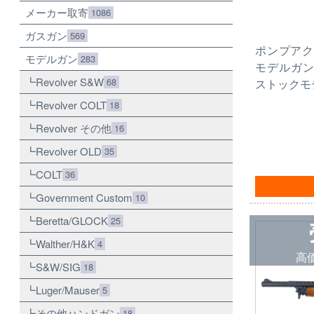
メーカー取寄
1086
ガスガン
569
ポンプアク
モデルガン
283
モデルガン
Revolver S&W
68
ストックモ
Revolver COLT
18
Revolver その他
16
Revolver OLD
35
COLT
36
Government Custom
10
Beretta/GLOCK
25
Walther/H&K
4
高
S&W/SIG
18
Luger/Mauser
5
その他ハンドガン
18