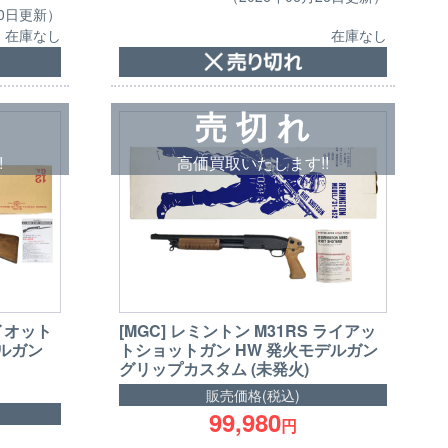
30日更新）
在庫なし
在庫なし
売 切 れ
!
高価買取いたします!!
ライオット
[MGC] レミントン M31RS ライアッ
デルガン
トショットガン HW 発火モデルガン
グリップカスタム (未発火)
販売価格(税込)
99,980
円