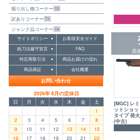
掘り出し物コーナー
12
訳ありコーナー
71
ジャンク品コーナー
14
サイトポリシー
お客様安全ガイド
銃刀法厳守宣言
FAQ
高
特定商取引法
商品お届けの流れ
商品保証
会社概要
お問い合わせ
2026年 8月の定休日
日
月
火
水
木
金
土
[MGC] レ
ットショッ
1
タイプ 発
2
3
4
5
6
7
8
(中古)
9
10
11
12
13
14
15
16
17
18
19
20
21
22