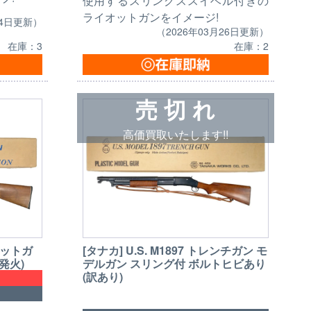
使用するスリングススイベル付きの
ライオットガンをイメージ!
24日更新）
（2026年03月26日更新）
在庫：3
在庫：2
売 切 れ
高価買取いたします!!
ョットガ
[タナカ] U.S. M1897 トレンチガン モ
発火)
デルガン スリング付 ボルトヒビあり
(訳あり)