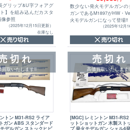
団長グリップ&U字フォアグ
数少ない発火モデルガンの
ト】を組み込んだカスタ
ガンであるM1897がHW・Ver
画像参照
火モデルガンになって登場!!
（2025年12月15日更新）
（2025年12月
在庫なし
売 切 れ
売 切 れ
価買取いたします!!
高価買取いたします!
ミントン M31-RS2 ライア
[MGC] レミントン M31-RS
トガン ABS スタンダード
ットショットガン 木製スト
火モデルガン ストックヒビ
プ 発火モデルガン シェル4発