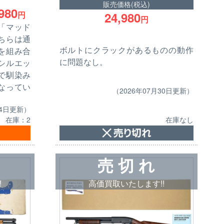
販売価格(税込)
980
円
24,980
円
「マッド
ちらは通
ボルトにクラックがあるものの動作
を組み合
に問題なし。
シルエッ
で馴染み
なってい
（2026年07月30日更新）
24日更新）
在庫：2
在庫なし
売 切 れ
!
高価買取いたします!!