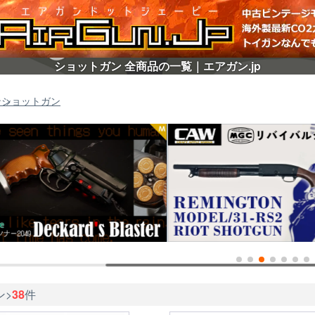
ショットガン 全商品の一覧｜エアガン.jp
ン
ショットガン
ン>
38
件