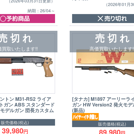
（2026年03月31日更新）
（2026年01月
納期：26/04～
売 切 れ
売 切 れ
価買取いたします!!
高価買取いたします!
ミントン M31-RS2 ライア
[タナカ] M1897 アーリー
トガン ABS スタンダード
ガン HW Version2 発火モ
火モデルガン 団長カスタム
(新品)
販売価格(税込)
販売価格(税込)
39,980
89,980
円
円