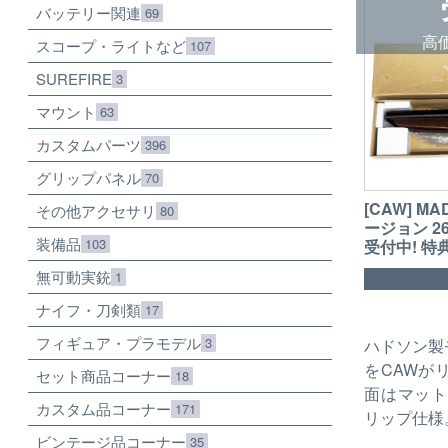
バッテリー関連
69
高
スコープ・ライトなど
107
SUREFIRE
3
マウント
63
カスタムパーツ
396
グリップパネル
70
[CAW] M
その他アクセサリ
80
ージョン 2
装備品
103
受付中! 特
無可動実銃
1
ナイフ・刀剣類
17
フィギュア・プラモデル
3
ハドソン製
をCAWが
セット商品コーナー
18
面はマット
カスタム品コーナー
171
リップ仕様。
ビンテージ品コーナー
35