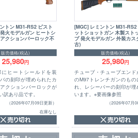
ミントン M31-RS2 ピスト
[MGC] レミントン M31-RS
 発火モデルガン ヒートシ
ットショットガン 木製スト
 アクションバーロック不
プ 発火モデルガン 外装カスタ
古)
販売価格(税込)
販売価格(税込)
25,980
25,980
円
円
部にヒートシールドを装
チューブ・チューブエンド
バの刻印が埋められたカ
のM97トレンチガンのもの
アクションバーロックが
れ、レシーバーの刻印が埋
い訳あり品です。
います。※要画像参照
（2026年07月09日更新）
（2026年07月
在庫なし