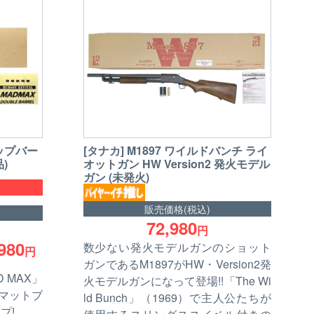
リップバー
[タナカ] M1897 ワイルドバンチ ライ
)
オットガン HW Version2 発火モデル
ガン (未発火)
販売価格(税込)
72,980
円
980
数少ない発火モデルガンのショット
円
ガンであるM1897がHW・Version2発
 MAX」
火モデルガンになって登場!!「The Wi
はマットブ
ld Bunch」（1969）で主人公たちが
プ!