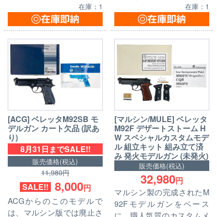
在庫：1
在庫：1
[ACG] ベレッタM92SB モ
[マルシン/MULE] ベレッタ
デルガン カート欠品 (訳あ
M92F デザートストーム H
り)
W スペシャルカスタムモデ
ル 組立キット 組み立て済
8月31日までSALE!!
み 発火モデルガン (未発火)
販売価格(税込)
販売価格(税込)
11,980円
32,980
円
8,000
SALE!!
円
マルシン製の完成されたM
ACGからのこのモデルで
92Fモデルガンをベース
は、マルシン版では廃止さ
に、職人気質のカスタムメ