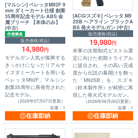
[マルシン] ベレッタM92F 9
mm ダミーカート仕様 創業
[ACG/スズキ] ベレッタ M9
35周年記念モデル ABS 金
2SB ヘアライン ブラックA
属ブリーチ 【本体のみ】
BS 発火モデルガン (中古)
(中古)
販売価格(税込)
19,980
販売価格(税込)
円
14,980
円
米軍の次期制式ピストル選
モデルガン人気が復興する
定に向けた初期トライアル
きっかけになったリアルサ
に提出され、その高い完成
イズダミーカートを用いる
度から伝説の幕開けを飾っ
ベレッタM92F。マルシン
た「M92SB」を、スズキ
創業35周年に再発売された
（鈴木製作所）が精密に再
記念モデル。
現した発火式モデルガン。
（2026年07月07日更新）
（2026年06月26日更新）
在庫：1
在庫：1