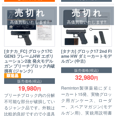
売 切 れ
売 切 れ
高価買取いたします!!
高価買取いたします!!
[タナカ_FC] グロック17C
[タナカ] グロック17 2nd Fl
GEN3 フレームHW エボリ
ame HW ダミーカートモデ
ューション2改 発火モデル
ルガン (中古)
ガン ブリーチブロック内破
販売価格(税込)
損有 (ジャンク)
32,980
円
販売価格(税込)
19,980
Reminton製弾薬箱にダミ
円
ーカート15発、実物グロッ
ブリーチブロック内の分解
ク用ガンケース、ローダ
不可能な部分が破損してい
ー、スペアマガジン(モデ
るジャンク品です。外観は
ルガン用)、実銃用説明書
比較的良好ですので小道具