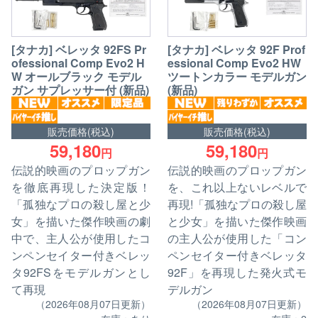
[タナカ] ベレッタ 92FS Pr
[タナカ] ベレッタ 92F Prof
ofessional Comp Evo2 H
essional Comp Evo2 HW
W オールブラック モデル
ツートンカラー モデルガン
ガン サプレッサー付 (新品)
(新品)
販売価格(税込)
販売価格(税込)
59,180
59,180
円
円
伝説的映画のプロップガン
伝説的映画のプロップガン
を徹底再現した決定版！
を、これ以上ないレベルで
「孤独なプロの殺し屋と少
再現!「孤独なプロの殺し屋
女」を描いた傑作映画の劇
と少女」を描いた傑作映画
中で、主人公が使用したコ
の主人公が使用した「コン
ンペンセイター付きベレッ
ペンセイター付きベレッタ
タ92FSをモデルガンとし
92F」を再現した発火式モ
て再現
デルガン
（2026年08月07日更新）
（2026年08月07日更新）