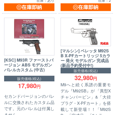
在庫：あり
在庫：2
[マルシン] ベレッタ M92S
B X-PFカートリッジ 5カラ
[KSC] M93R ファーストバ
ー 発火 モデルガン 完成品
ージョン ABS モデルガン
(新品予約受付中!)
バレルカスタム (中古)
販売価格(税込)
32,980
円
販売価格(税込)
17,980
M9へと続く系譜の重要モ
円
デル『M92SB』が 「異型X
セカンドバージョンのバレ
チャンバーピン」&「大径
ルに交換されたカスタム品
プラグ・X-PFカート」を搭
です。元のバレルは付属し
載して新登場！！「M92S
ません。