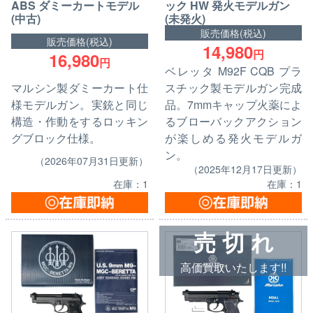
ABS ダミーカートモデル
ック HW 発火モデルガン
(中古)
(未発火)
販売価格(税込)
販売価格(税込)
14,980
円
16,980
円
ベレッタ M92F CQB プラ
マルシン製ダミーカート仕
スチック製モデルガン完成
様モデルガン。実銃と同じ
品。7mmキャップ火薬によ
構造・作動をするロッキン
るブローバックアクション
グブロック仕様。
が楽しめる発火モデルガ
ン。
（2026年07月31日更新）
（2025年12月17日更新）
在庫：1
在庫：1
売 切 れ
高価買取いたします!!