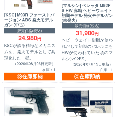
[マルシン] ベレッタ M92F
S HW 赤箱 ヘビーウェイト
[KSC] M93R ファーストバ
初期モデル 発火モデルガン
ージョン ABS 発火モデル
(未発火)
ガン (中古)
販売価格(税込)
販売価格(税込)
31,980
円
24,980
円
ヘビーウェイト樹脂が使わ
KSCが誇る精緻なメカニズ
れだして初期のバレルにも
ムを、発火モデルとして具
HWが使われていた頃のマ
現化した一挺。
ルシン92FS。
（2026年08月06日更新）
（2026年07月15日更新）
在庫：1
在庫：1