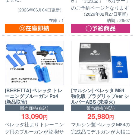
B」「完成品」「5カラー」
のご予約ページとなります
（2026年06月04日更新）
（2026年02月27日更新）
在庫：1
納期：26/07
[BERETTA] ベレッタ トレ
[マルシン] ベレッタ M84
ーニングブルーガン Px4
強化版 プラグリップver シ
(新品取寄)
ルバーABS (未発火)
販売価格(税込)
販売価格(税込)
13,090
25,980
円
円
ベレッタ社よりトレーニン
マルシン製ベレッタM84の
グ用のブルーガンが登場!サ
完成品モデルガンが大幅に