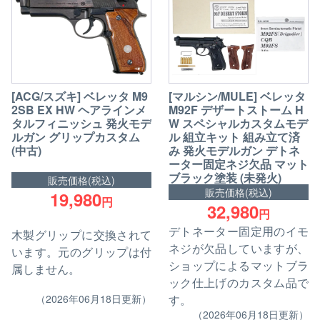
[ACG/スズキ] ベレッタ M9
[マルシン/MULE] ベレッタ
2SB EX HW ヘアラインメ
M92F デザートストーム H
タルフィニッシュ 発火モデ
W スペシャルカスタムモデ
ルガン グリップカスタム
ル 組立キット 組み立て済
(中古)
み 発火モデルガン デトネ
ーター固定ネジ欠品 マット
ブラック塗装 (未発火)
販売価格(税込)
販売価格(税込)
19,980
円
32,980
円
デトネーター固定用のイモ
木製グリップに交換されて
ネジが欠品していますが、
います。元のグリップは付
ショップによるマットブラ
属しません。
ック仕上げのカスタム品で
す。
（2026年06月18日更新）
（2026年06月18日更新）