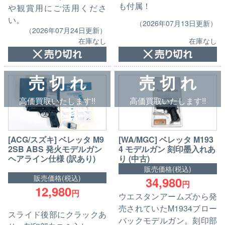
も付属！
や観賞用にご活用くださ
い。
（2026年07月13日更新）
（2026年07月24日更新）
在庫なし
在庫なし
売 切 れ
売 切 れ
高価買取いたします!!
高価買取いたします!!
[ACG/スズキ] ベレッタ M9
[WA/MGC] ベレッタ M193
2SB ABS 発火モデルガン
4 モデルガン 刻印墨入れあ
ヘアライン仕様 (訳あり)
り (中古)
販売価格(税込)
販売価格(税込)
34,980
円
12,980
円
ウエスタンアームズから発
売されていたM1934ブロー
スライド後部にクラックあ
バックモデルガン。刻印部