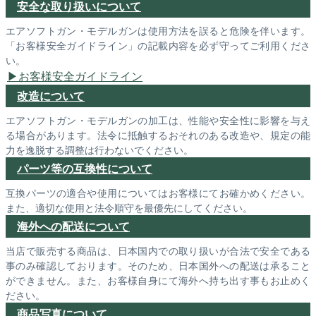
安全な取り扱いについて
エアソフトガン・モデルガンは使用方法を誤ると危険を伴います。
「お客様安全ガイドライン」の記載内容を必ず守ってご利用くださ
い。
お客様安全ガイドライン
改造について
エアソフトガン・モデルガンの加工は、性能や安全性に影響を与え
る場合があります。法令に抵触するおそれのある改造や、規定の能
力を逸脱する調整は行わないでください。
パーツ等の互換性について
互換パーツの適合や使用についてはお客様にてお確かめください。
また、適切な使用と法令順守を最優先にしてください。
海外への配送について
当店で販売する商品は、日本国内での取り扱いが合法で安全である
事のみ確認しております。そのため、日本国外への配送は承ること
ができません。また、お客様自身にて海外へ持ち出す事もお止めく
ださい。
商品写真について