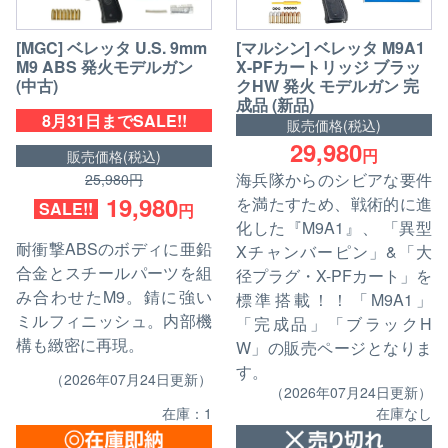
[MGC] ベレッタ U.S. 9mm
[マルシン] ベレッタ M9A1
M9 ABS 発火モデルガン
X-PFカートリッジ ブラッ
(中古)
クHW 発火 モデルガン 完
成品 (新品)
8月31日までSALE!!
販売価格(税込)
29,980
円
販売価格(税込)
海兵隊からのシビアな要件
25,980円
19,980
を満たすため、戦術的に進
SALE!!
円
化した『M9A1』、 「異型
耐衝撃ABSのボディに亜鉛
Xチャンバーピン」&「大
合金とスチールパーツを組
径プラグ・X-PFカート」を
み合わせたM9。錆に強い
標準搭載！！「M9A1」
ミルフィニッシュ。内部機
「完成品」「ブラックH
構も緻密に再現。
W」の販売ページとなりま
す。
（2026年07月24日更新）
（2026年07月24日更新）
在庫：1
在庫なし