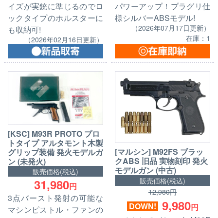
イズが実銃に準じるのでロ
パワーアップ！プラグリ仕
ックタイプのホルスターに
様シルバーABSモデル!
（2026年07月17日更新）
も収納可!
在庫：1
（2026年02月16日更新）
[KSC] M93R PROTO プロ
トタイプ アルタモント木製
[マルシン] M92FS ブラッ
グリップ装備 発火モデルガ
クABS 旧品 実物刻印 発火
ン (未発火)
モデルガン (中古)
販売価格(税込)
販売価格(税込)
31,980
円
12,980円
3点バースト発射の可能な
9,980
DOWN!
円
マシンピストル・ファンの