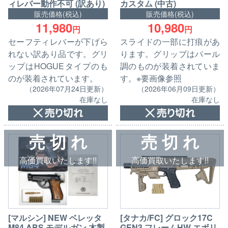
ィレバー動作不可 (訳あり)
カスタム (中古)
販売価格(税込)
販売価格(税込)
11,980
10,980
円
円
セーフティレバーが下げら
スライドの一部に打痕があ
れない訳あり品です。グリ
ります。グリップはパール
ップはHOGUEタイプのも
調のものが装着されていま
のが装着されています。
す。※要画像参照
（2026年07月24日更新）
（2026年06月09日更新）
在庫なし
在庫なし
売 切 れ
売 切 れ
高価買取いたします!!
高価買取いたします!!
[マルシン] NEW ベレッタ
[タナカ/FC] グロック17C
M84 ABS モデルガン 木製
GEN3 フレームHW エボリ