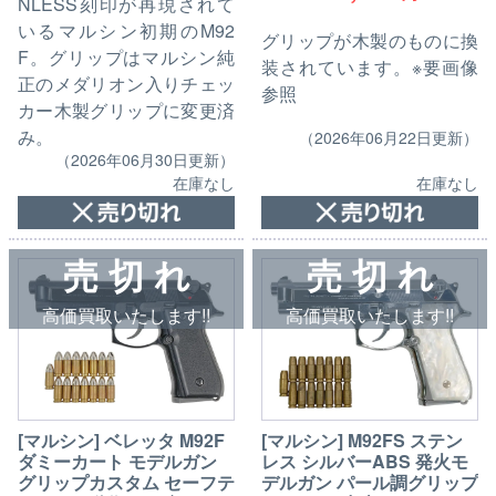
NLESS刻印が再現されて
いるマルシン初期のM92
グリップが木製のものに換
F。グリップはマルシン純
装されています。※要画像
正のメダリオン入りチェッ
参照
カー木製グリップに変更済
み。
（2026年06月22日更新）
（2026年06月30日更新）
在庫なし
在庫なし
売 切 れ
売 切 れ
高価買取いたします!!
高価買取いたします!!
[マルシン] ベレッタ M92F
[マルシン] M92FS ステン
ダミーカート モデルガン
レス シルバーABS 発火モ
グリップカスタム セーフテ
デルガン パール調グリップ