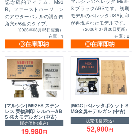
マルシンのベレッタ M92F
記念碑的アイテム、M93
S ブラックABSです。初期
R。ファーストバージョン
モデルのベレッタUSA刻印
のアウターバレルの溝が四
が再現されたモデルです。
角穴が6個のタイプ。
（2026年07月20日更新）
（2026年08月05日更新）
在庫：1
在庫：2
[マルシン] M92FS ステン
[MGC] ベレッタポケット S
レス 実物刻印 シルバーAB
MG金属モデルガン (中古)
S 発火モデルガン (中古)
販売価格(税込)
販売価格(税込)
52,980
19,980
円
円