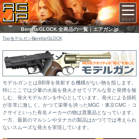
Beretta/GLOCK 全商品の一覧｜エアガン.jp
Top
モデルガン
Beretta/GLOCK
モデルガンとはBB弾を発射する機構がない物を指します。
特にここでは少量の火薬を発火させてリアルな音と発煙を愉
しむ、発火モデルガンを中心としています。発火による損耗
が非常に激しく。かつて栄華を誇ったMGC・東京CMC・コ
クサイといった有名メーカーの物は貴重品となっています。
一方、最新のマルシンやタナカの製品はかつてでは考えられ
ないスムーズな発火を実現しています。