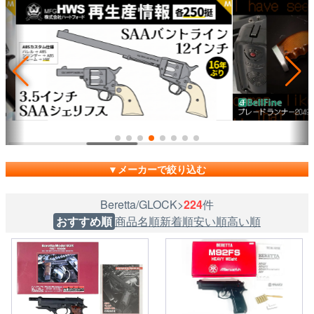
メーカーで絞り込む
Beretta/GLOCK>
224
件
おすすめ順
商品名順
新着順
安い順
高い順