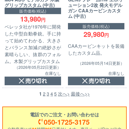
グリップカスタム (中古)
ューション2改 発火モデル
ガン CAAカービンカスタ
販売価格(税込)
ム (中古)
13,980
円
販売価格(税込)
ベレッタ社が1976年に開発
29,980
した中型自動拳銃。手に持
円
って始めてわかる、大きさ
CAAカービンキットを装備
とバランス加減の絶妙さが
したカスタム品。
素晴らしい、抜群のフォル
ム。木製グリップカスタム
（2026年05月14日更新）
（2026年05月22日更新）
在庫なし
在庫なし
1
2
3
4
5
次へ>
最後へ>>
電話でのご注文・お問い合わせは
050-1725-3175