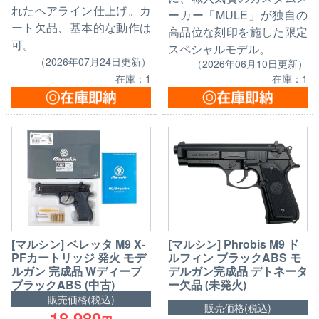
れたヘアライン仕上げ。カ
ーカー「MULE」が独自の
ート欠品、基本的な動作は
高品位な刻印を施した限定
可。
スペシャルモデル。
（2026年07月24日更新）
（2026年06月10日更新）
在庫：1
在庫：1
[マルシン] ベレッタ M9 X-
[マルシン] Phrobis M9 ド
PFカートリッジ 発火 モデ
ルフィン ブラックABS モ
ルガン 完成品 Wディープ
デルガン完成品 デトネータ
ブラックABS (中古)
ー欠品 (未発火)
販売価格(税込)
販売価格(税込)
18,980