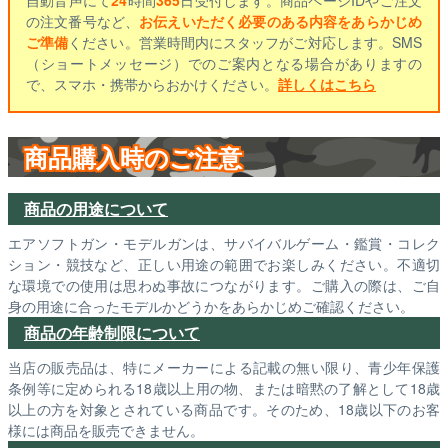
自動音声にて
24
時間
365
日受付します。商品ページIDやご注文
の注文番号など、
お伝えいただく必要のある内容をあらかじめ
ご準備
ください。営業時間内にスタッフがご対応します。SMS
（ショートメッセージ）でのご案内となる場合がありますの
で、スマホ・携帯からおかけください。
詳しくはこちら
商品購入時のご注意
商品の用途について
エアソフトガン・モデルガンは、サバイバルゲーム・鑑賞・コレク
ション・競技など、正しい用途の範囲でお楽しみください。不適切
な環境での使用は思わぬ事故につながります。ご購入の際は、ご自
身の用途に合ったモデルかどうかをあらかじめご確認ください。
商品の年齢制限について
当店の販売品は、特にメーカーによる記載の無い限り、青少年保護
条例等に定められる18歳以上用の物、または暗黙の了解として18歳
以上の方を対象とされている商品です。そのため、18歳以下のお客
様には商品を販売できません。