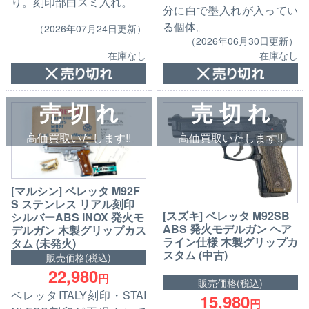
り。刻印部白スミ入れ。
分に白で墨入れが入ってい
る個体。
（2026年07月24日更新）
（2026年06月30日更新）
在庫なし
在庫なし
売 切 れ
売 切 れ
高価買取いたします!!
高価買取いたします!!
[マルシン] ベレッタ M92F
S ステンレス リアル刻印
[スズキ] ベレッタ M92SB
シルバーABS INOX 発火モ
ABS 発火モデルガン ヘア
デルガン 木製グリップカス
ライン仕様 木製グリップカ
タム (未発火)
スタム (中古)
販売価格(税込)
22,980
円
販売価格(税込)
ベレッタITALY刻印・STAI
15,980
円