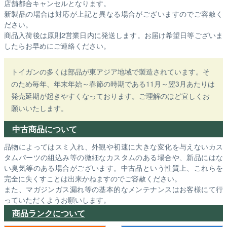
店舗都合キャンセルとなります。
新製品の場合は対応が上記と異なる場合がございますのでご容赦く
ださい。
商品入荷後は原則2営業日内に発送します。お届け希望日等ございま
したらお早めにご連絡ください。
トイガンの多くは部品が東アジア地域で製造されています。そ
のため毎年、年末年始～春節の時期である11月～翌3月あたりは
発売延期が起きやすくなっております。ご理解のほど宜しくお
願いいたします。
中古商品について
品物によってはスミ入れ、外観や初速に大きな変化を与えないカス
タムパーツの組込み等の微細なカスタムのある場合や、新品にはな
い臭気等のある場合がございます。中古品という性質上、これらを
完全に失くすことは出来かねますのでご容赦ください。
また、マガジンガス漏れ等の基本的なメンテナンスはお客様にて行
っていただくようお願いします。
商品ランクについて