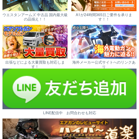
ウエスタンアームズ 中古品 国内最大級
A1が24時間365日ご要件を承りま
の品揃え！！
す！！
出張などによる大量買取も対応しま
海外メーカー公式サイトへのリンクあ
す！
り
LINE配信中 お問合わせも対応