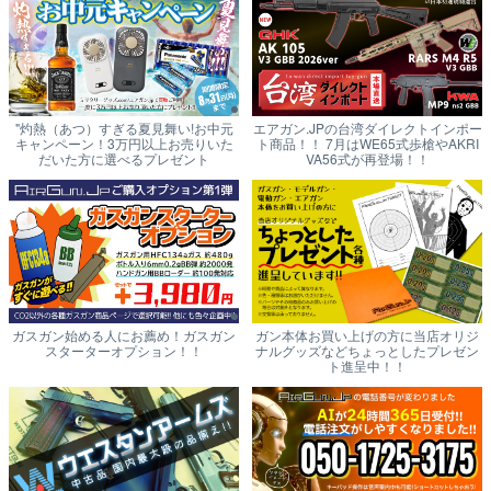
"灼熱（あつ）すぎる夏見舞い!お中元
エアガン.JPの台湾ダイレクトインポー
キャンペーン！3万円以上お売りいた
ト商品！！ 7月はWE65式歩槍やAKRI
だいた方に選べるプレゼント
VA56式が再登場！！
ガスガン始める人にお薦め！ガスガン
ガン本体お買い上げの方に当店オリジ
スターターオプション！！
ナルグッズなどちょっとしたプレゼン
ト進呈中！！