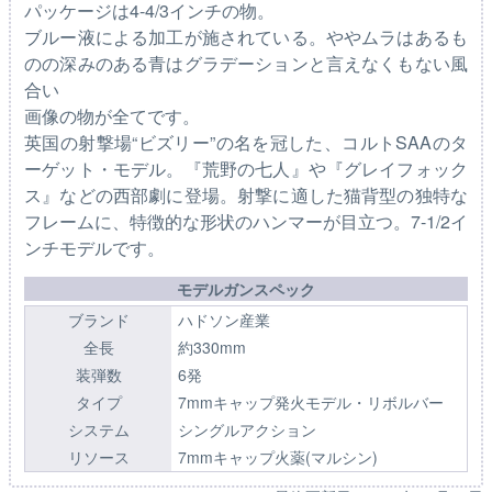
パッケージは4-4/3インチの物。
ブルー液による加工が施されている。ややムラはあるも
のの深みのある青はグラデーションと言えなくもない風
合い
画像の物が全てです。
英国の射撃場“ビズリー”の名を冠した、コルトSAAのタ
ーゲット・モデル。『荒野の七人』や『グレイフォック
ス』などの西部劇に登場。射撃に適した猫背型の独特な
フレームに、特徴的な形状のハンマーが目立つ。7-1/2イ
ンチモデルです。
モデルガンスペック
ブランド
ハドソン産業
全長
約330mm
装弾数
6発
タイプ
7mmキャップ発火モデル・リボルバー
システム
シングルアクション
リソース
7mmキャップ火薬(マルシン)