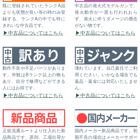
既に登録されていたランクA品
中古品の発火式モデルガンで、
よりも状態が良い等の時のみ登
発火動作が一度も行われおら
録する、ランクAの中でも特に
ず、発火に伴うダメージの懸念
きれいな中古品です。
がない物です。
中古品についてはこちら
中古品についてはこちら
動作不良や不足パーツがありま
壊れています。自己責任でご利
す。外観はBランク以上の物も
用ください。いかなる場合でも
あり、自分で修理などができる
返品・返金には対応いたしませ
人にはお得です。
ん。
中古品についてはこちら
中古品についてはこちら
正規流通ルートより仕入れた新
国内メーカー新品商品です。初
品商品です。原則、工場出荷か
期不良の場合はメーカーサポー