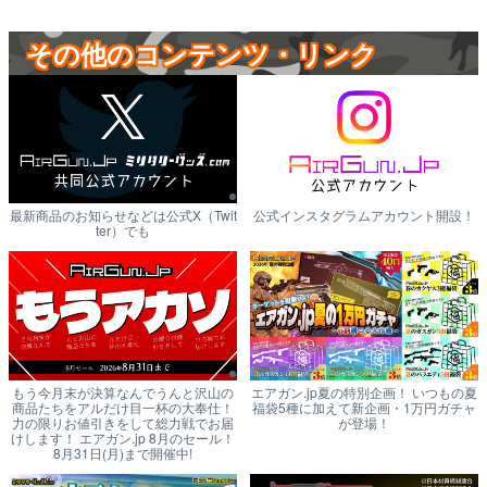
その他のコンテンツ・リンク
最新商品のお知らせなどは公式X（Twit
公式インスタグラムアカウント開設！
ter）でも
もう今月末が決算なんでうんと沢山の
エアガン.jp夏の特別企画！ いつもの夏
商品たちをアルだけ目一杯の大奉仕！
福袋5種に加えて新企画・1万円ガチャ
力の限りお値引きをして総力戦でお届
が登場！
けします！ エアガン.jp 8月のセール！
8月31日(月)まで開催中!