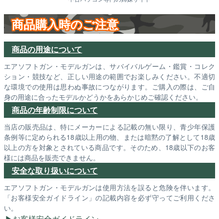
商品購入時のご注意
商品の用途について
エアソフトガン・モデルガンは、サバイバルゲーム・鑑賞・コレク
ション・競技など、正しい用途の範囲でお楽しみください。不適切
な環境での使用は思わぬ事故につながります。ご購入の際は、ご自
身の用途に合ったモデルかどうかをあらかじめご確認ください。
商品の年齢制限について
当店の販売品は、特にメーカーによる記載の無い限り、青少年保護
条例等に定められる18歳以上用の物、または暗黙の了解として18歳
以上の方を対象とされている商品です。そのため、18歳以下のお客
様には商品を販売できません。
安全な取り扱いについて
エアソフトガン・モデルガンは使用方法を誤ると危険を伴います。
「お客様安全ガイドライン」の記載内容を必ず守ってご利用くださ
い。
お客様安全ガイドライン