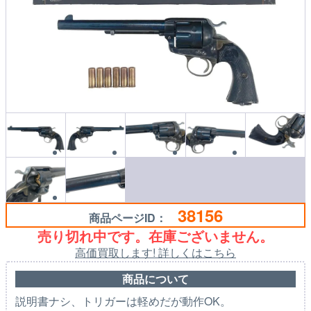
38156
商品ページID：
売り切れ中です。在庫ございません。
高価買取します! 詳しくはこちら
商品について
説明書ナシ、トリガーは軽めだが動作OK。