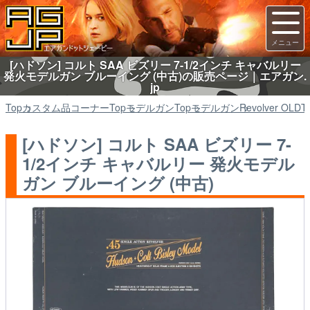
[ハドソン] コルト SAA ビズリー 7-1/2インチ キャバルリー
発火モデルガン ブルーイング (中古)の販売ページ｜エアガン.
jp
Top
カスタム品コーナー
Top
モデルガン
Top
モデルガン
Revolver OLD
T
[ハドソン] コルト SAA ビズリー 7-
1/2インチ キャバルリー 発火モデル
ガン ブルーイング (中古)