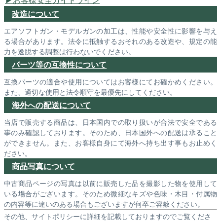
改造について
エアソフトガン・モデルガンの加工は、性能や安全性に影響を与え
る場合があります。法令に抵触するおそれのある改造や、規定の能
力を逸脱する調整は行わないでください。
パーツ等の互換性について
互換パーツの適合や使用についてはお客様にてお確かめください。
また、適切な使用と法令順守を最優先にしてください。
海外への配送について
当店で販売する商品は、日本国内での取り扱いが合法で安全である
事のみ確認しております。そのため、日本国外への配送は承ること
ができません。また、お客様自身にて海外へ持ち出す事もお止めく
ださい。
商品写真について
中古商品ページの写真は以前に販売した品を撮影した物を使用して
いる場合がございます。そのため微細なキズや色味・木目・付属物
の内容等に違いのある場合もございますが何卒ご容赦ください。
その他、サイトポリシーに詳細を記載しておりますのでご覧くださ