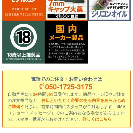
電話でのご注文・お問い合わせは
050-1725-3175
自動音声にて
24
時間
365
日受付します。商品ページIDやご注文
の注文番号など、
お伝えいただく必要のある内容をあらかじめ
ご準備
ください。営業時間内にスタッフがご対応します。SMS
（ショートメッセージ）でのご案内となる場合がありますの
で、スマホ・携帯からおかけください。
詳しくはこちら