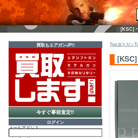
[KSC
Top
ガスガン
T
買取もエアガンJP!!
[KS
今すぐ事前査定!!
ログイン
メールアドレス