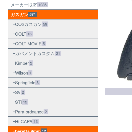
メーカー取寄
1086
ガスガン
574
CO2ガスガン
59
COLT
16
COLT MOVIE
5
ガバメントカスタム
21
Kimber
2
Wilson
1
Springfield
8
SV
2
STI
12
Para-ordnance
2
Hi-CAPA
13
beretta 9mm
12