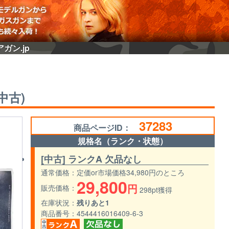
ガン.jp
中古)
37283
商品ページID：
規格名（ランク・状態）
[中古] ランクA 欠品なし
通常価格
定価or市場価格34,980円のところ
29,800
円
販売価格
298pt獲得
在庫状況
残りあと1
商品番号
4544416016409-6-3