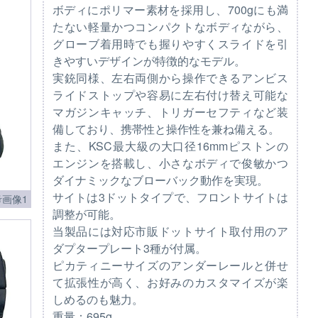
ボディにポリマー素材を採用し、700gにも満
たない軽量かつコンパクトなボディながら、
グローブ着用時でも握りやすくスライドを引
きやすいデザインが特徴的なモデル。
実銃同様、左右両側から操作できるアンビス
ライドストップや容易に左右付け替え可能な
マガジンキャッチ、トリガーセフティなど装
備しており、携帯性と操作性を兼ね備える。
また、KSC最大級の大口径16mmピストンの
エンジンを搭載し、小さなボディで俊敏かつ
ダイナミックなブローバック動作を実現。
サイトは3ドットタイプで、フロントサイトは
画像1
調整が可能。
当製品には対応市販ドットサイト取付用のア
ダプタープレート3種が付属。
ピカティニーサイズのアンダーレールと併せ
て拡張性が高く、お好みのカスタマイズが楽
しめるのも魅力。
重量：695g