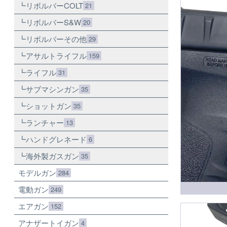
リボルバーCOLT
21
リボルバーS&W
20
リボルバーその他
29
アサルトライフル
159
ライフル
31
サブマシンガン
35
ショットガン
35
ランチャー
13
ハンドグレネード
6
海外製ガスガン
35
モデルガン
284
電動ガン
249
エアガン
152
アナザートイガン
4