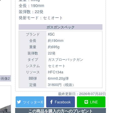
全長：190mm
装弾数：22発
発射モード：セミオート
ガスガンスペック
ブランド
KSC
全長
約190mm
重量
約695g
装弾数
22発
タイプ
ガスブローバックガン
システム
セミオート
リソース
HFC134a
BB弾
6mm0.20g弾
画像2
定価
31800円（税抜）
最終更新日：
2026年07月22日
ツイッターX
Facebook
LINE
この商品を購入の方へのプレゼント