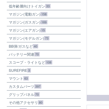
低年齢層向けトイガン
33
マガジン(電動ガン)
158
マガジン(ガスガン)
169
マガジン(エアガン)
15
マガジン(モデルガン)
73
BB弾/ガスなど
40
バッテリー関連
70
スコープ・ライトなど
108
SUREFIRE
3
マウント
63
カスタムパーツ
397
グリップパネル
70
その他アクセサリ
80