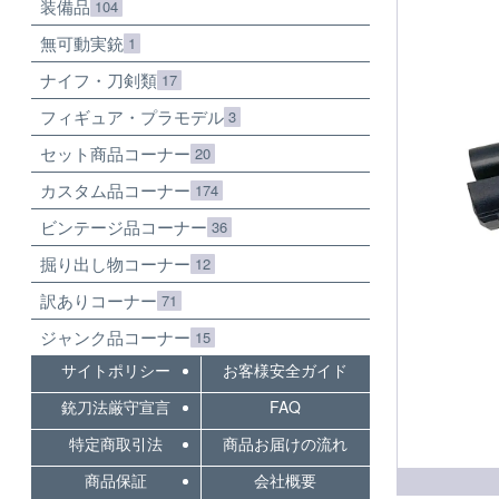
装備品
104
無可動実銃
1
ナイフ・刀剣類
17
フィギュア・プラモデル
3
セット商品コーナー
20
カスタム品コーナー
174
ビンテージ品コーナー
36
掘り出し物コーナー
12
訳ありコーナー
71
ジャンク品コーナー
15
サイトポリシー
お客様安全ガイド
銃刀法厳守宣言
FAQ
特定商取引法
商品お届けの流れ
商品保証
会社概要