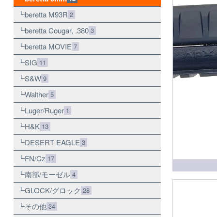
beretta M93R
2
beretta Cougar, .380
3
beretta MOVIE
7
SIG
11
S&W
9
Walther
5
Luger/Ruger
1
H&K
13
DESERT EAGLE
3
FN/Cz
17
南部/モーゼル
4
GLOCK/グロック
28
その他
34