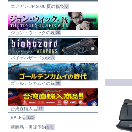
エアガン.JP 2026 夏の福袋
6
ジョン・ウィックの銃
20
バイオハザードの銃
8
ゴールデンカムイの銃
30
台湾直輸入品
47
SALE品
320
新商品・再販予約
273