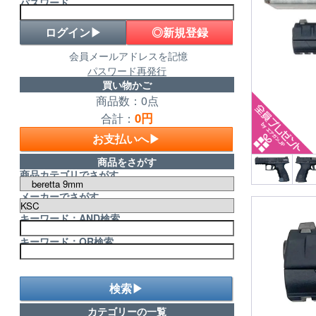
パスワード
◎新規登録
会員メールアドレスを記憶
パスワード再発行
買い物かご
商品数：0点
0円
合計：
お支払いへ▶
商品をさがす
商品カテゴリでさがす
メーカーでさがす
キーワード：AND検索
キーワード：OR検索
検索▶
カテゴリーの一覧