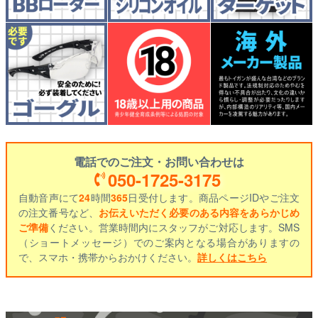
電話でのご注文・お問い合わせは
050-1725-3175
自動音声にて
24
時間
365
日受付します。商品ページIDやご注文
の注文番号など、
お伝えいただく必要のある内容をあらかじめ
ご準備
ください。営業時間内にスタッフがご対応します。SMS
（ショートメッセージ）でのご案内となる場合がありますの
で、スマホ・携帯からおかけください。
詳しくはこちら