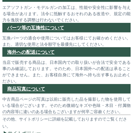
エアソフトガン・モデルガンの加工は、性能や安全性に影響を与え
る場合があります。法令に抵触するおそれのある改造や、規定の能
力を逸脱する調整は行わないでください。
パーツ等の互換性について
互換パーツの適合や使用についてはお客様にてお確かめください。
また、適切な使用と法令順守を最優先にしてください。
海外への配送について
当店で販売する商品は、日本国内での取り扱いが合法で安全である
事のみ確認しております。そのため、日本国外への配送は承ること
ができません。また、お客様自身にて海外へ持ち出す事もお止めく
ださい。
商品写真について
中古商品ページの写真は以前に販売した品を撮影した物を使用して
いる場合がございます。そのため微細なキズや色味・木目・付属物
の内容等に違いのある場合もございますが何卒ご容赦ください。
その他、サイトポリシーに詳細を記載しておりますのでご覧くださ
い。
サイトポリシー