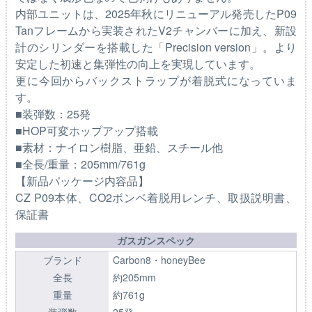
内部ユニットは、2025年秋にリニューアル発売したP09
Tanフレームから実装されたV2チャンバーに加え、新設
計のシリンダーを搭載した「Precision version」。より
安定した初速と集弾性の向上を実現しています。
更に今回からバックストラップが着脱式になっていま
す。
■装弾数：25発
■HOP可変ホップアップ搭載
■素材：ナイロン樹脂、亜鉛、スチール他
■全長/重量：205mm/761g
【新品パッケージ内容品】
CZ P09本体、CO2ボンベ着脱用レンチ、取扱説明書、
保証書
ガスガンスペック
ブランド
Carbon8・honeyBee
全長
約205mm
重量
約761g
装弾数
25発