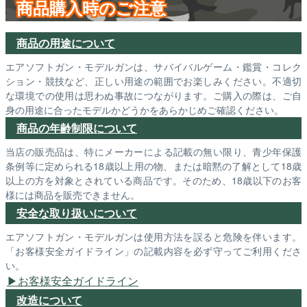
商品購入時のご注意
商品の用途について
エアソフトガン・モデルガンは、サバイバルゲーム・鑑賞・コレク
ション・競技など、正しい用途の範囲でお楽しみください。不適切
な環境での使用は思わぬ事故につながります。ご購入の際は、ご自
身の用途に合ったモデルかどうかをあらかじめご確認ください。
商品の年齢制限について
当店の販売品は、特にメーカーによる記載の無い限り、青少年保護
条例等に定められる18歳以上用の物、または暗黙の了解として18歳
以上の方を対象とされている商品です。そのため、18歳以下のお客
様には商品を販売できません。
安全な取り扱いについて
エアソフトガン・モデルガンは使用方法を誤ると危険を伴います。
「お客様安全ガイドライン」の記載内容を必ず守ってご利用くださ
い。
お客様安全ガイドライン
改造について