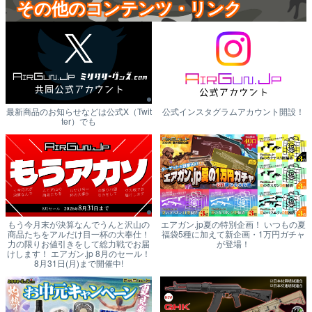
その他のコンテンツ・リンク
最新商品のお知らせなどは公式X（Twit
公式インスタグラムアカウント開設！
ter）でも
もう今月末が決算なんでうんと沢山の
エアガン.jp夏の特別企画！ いつもの夏
商品たちをアルだけ目一杯の大奉仕！
福袋5種に加えて新企画・1万円ガチャ
力の限りお値引きをして総力戦でお届
が登場！
けします！ エアガン.jp 8月のセール！
8月31日(月)まで開催中!