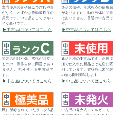
室内使用のみや目立つ汚れや傷
多少の傷や、年式相応の使用感
がなく、わずかな作動痕程度の
がありますが、動作自体に問題
美品です。中古品としてはキレ
はありません。普通の中古品で
イな商品です。
す。
中古品についてはこちら
中古品についてはこちら
塗装の剥げや傷、劣化が目立つ
新品同様の中古品です。正規流
ものの、動作自体に問題はあり
通で仕入れた新品とは厳密に区
ません。充分使える中古品で
別しています。買取時は未開封
す。
の物も開封確認します。
中古品についてはこちら
中古品についてはこちら
既に登録されていたランクA品
中古品の発火式モデルガンで、
よりも状態が良い等の時のみ登
発火動作が一度も行われおら