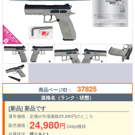
37825
商品ページID：
規格名（ランク・状態）
[新品] 新品です
通常価格
定価or市場価格29,480円のところ
24,980
円
販売価格
249pt獲得
在庫状況
残りあと1