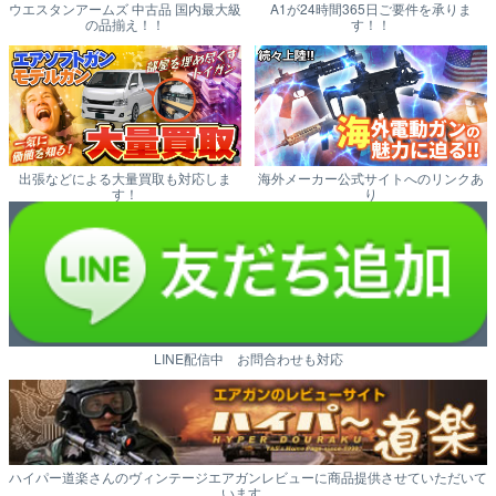
ウエスタンアームズ 中古品 国内最大級
A1が24時間365日ご要件を承りま
の品揃え！！
す！！
出張などによる大量買取も対応しま
海外メーカー公式サイトへのリンクあ
す！
り
LINE配信中 お問合わせも対応
ハイパー道楽さんのヴィンテージエアガンレビューに商品提供させていただいて
います。