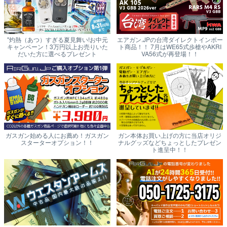
"灼熱（あつ）すぎる夏見舞い!お中元
エアガン.JPの台湾ダイレクトインポー
キャンペーン！3万円以上お売りいた
ト商品！！ 7月はWE65式歩槍やAKRI
だいた方に選べるプレゼント
VA56式が再登場！！
ガスガン始める人にお薦め！ガスガン
ガン本体お買い上げの方に当店オリジ
スターターオプション！！
ナルグッズなどちょっとしたプレゼン
ト進呈中！！