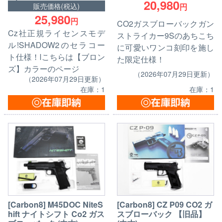
20,980
販売価格(税込)
円
25,980
円
CO2ガスブローバックガン
Cz社正規ライセンスモデ
ストライカー9Sのあちこち
ル!SHADOW2のセラコー
に可愛いワンコ刻印を施し
ト仕様！lこちらは【ブロン
た限定仕様！
ズ】カラーのページ
（2026年07月29日更新）
（2026年07月29日更新）
在庫：1
在庫：1
[Carbon8] CZ P09 CO2 ガ
[Carbon8] M45DOC NiteS
スブローバック 【旧品】
hift ナイトシフト Co2 ガス