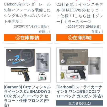
Carbon8初アンダーレール
Cz社正規ライセンスモデ
の無いフレームを装備した
ル!SHADOW2のセラコー
シングルカラムのガバメン
ト仕様！lこちらは【グレ
トモデル！
ー】カラーのページ
（2026年07月29日更新）
（2026年07月29日更新）
在庫：1
在庫：1
[Carbon8] ストライカーナ
[Carbon8] Czオフィシャル
イン S ワンコ刻印 CO2ブ
ライセンス Cz SHADOW 2
ローバック ガスガン (中古)
CO2 ガスブローバック セ
ラコート仕様 ブロンズ (中
販売価格(税込)
古)