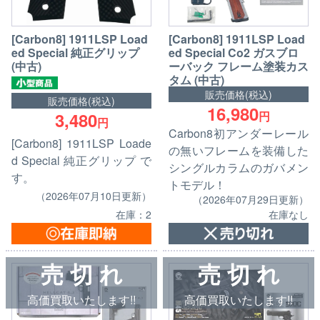
[Carbon8] 1911LSP Load
[Carbon8] 1911LSP Load
ed Special Co2 ガスブロ
ed Special 純正グリップ
ーバック フレーム塗装カス
(中古)
タム (中古)
販売価格(税込)
販売価格(税込)
16,980
円
3,480
円
Carbon8初アンダーレール
[Carbon8] 1911LSP Loade
の無いフレームを装備した
d Special 純正グリップ で
シングルカラムのガバメン
す。
トモデル！
（2026年07月10日更新）
（2026年07月29日更新）
在庫：2
在庫なし
売 切 れ
売 切 れ
高価買取いたします!!
高価買取いたします!!