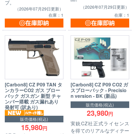
プ。
（2026年07月29日更新）
（2026年07月29日更新）
在庫：1
在庫：1
[Carbon8] CZ P09 TAN タ
[Carbon8] CZ P09 CO2 ガ
ンカラーCO2 ガス ブロー
スブローバック - Precisio
バック ガスガン 新型 チャ
n version - BK (新品)
ンバー搭載 ガス漏れあり
販売価格(税込)
発射可 (訳あり)
23,980
円
販売価格(税込)
実銃CZ社正式ライセンス
15,980
円
を得てのリアルなディテー