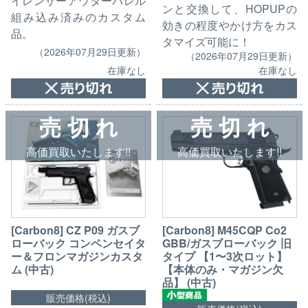
イレンサーアウターバレル
ンと交換して、HOPUPの
組み込み済みのカスタム
効きの程度やかけ方をカス
品。
タマイズ可能に！
（2026年07月29日更新）
（2026年07月29日更新）
在庫なし
在庫なし
売 切 れ
売 切 れ
高価買取いたします!!
高価買取いたします!!
[Carbon8] CZ P09 ガスブ
[Carbon8] M45CQP Co2
ローバック コンペンセイタ
GBB/ガスブローバック 旧
ー＆フロンマガジンカスタ
タイプ 【1〜3次ロット】
ム (中古)
【本体のみ・マガジン欠
品】 (中古)
販売価格(税込)