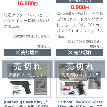
販売価格(税込)
16,980
円
8,980
円
Carbon8が発売し、今年時
対応アウターバレルとコン
点で8ｔhロットまで発売さ
ペンセイター装着済みのカ
れてるロングランCO2ガス
スタム品。
ガンの3ｒｄロットまでの
旧品。
（2026年03月31日更新）
（2026年07月29日更新）
在庫なし
在庫なし
売 切 れ
売 切 れ
高価買取いたします!!
高価買取いたします!!
[Carbon8] Black Kitty ブ
[Carbon8] M45DOC -Dese
ラックキティ HELLCAT4.
rt Operators' Custom- CO