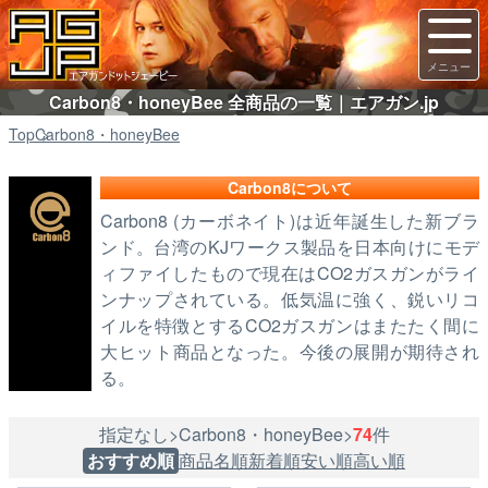
Carbon8・honeyBee 全商品の一覧｜エアガン.jp
Top
Carbon8・honeyBee
Carbon8について
Carbon8 (カーボネイト)は近年誕生した新ブラ
ンド。台湾のKJワークス製品を日本向けにモデ
ィファイしたもので現在はCO2ガスガンがライ
ンナップされている。低気温に強く、鋭いリコ
イルを特徴とするCO2ガスガンはまたたく間に
大ヒット商品となった。今後の展開が期待され
る。
指定なし>Carbon8・honeyBee>
74
件
おすすめ順
商品名順
新着順
安い順
高い順