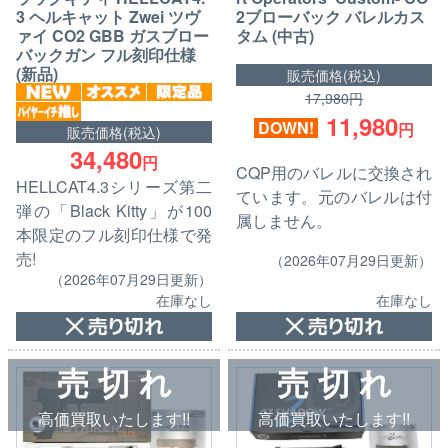
3 ヘルキャット Zwei ツヴ
2ブローバック バレルカス
ァイ CO2 GBB ガスブロー
タム (中古)
バックガン フル刻印仕様
(新品)
販売価格(税込)
17,980円
11,980
DOWN!
円
販売価格(税込)
34,480
円
CQP用のバレルに交換され
HELLCAT4.3シリーズ第二
ています。元のバレルは付
弾の「Black Kitty」が100
属しません。
本限定のフル刻印仕様で発
売!
（2026年07月29日更新）
（2026年07月29日更新）
在庫なし
在庫なし
売 切 れ
売 切 れ
高価買取いたします!!
高価買取いたします!!