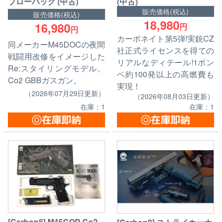
(中古)
ブローバック (中古)
販売価格(税込)
販売価格(税込)
18,980
16,980
円
円
カーボネイト第5弾!実銃CZ
同メーカーM45DOCの夜間
社正式ライセンスを得ての
戦闘用改修をイメージした
リアルなディテール!1ボン
Re:スタイリングモデル。
ベ約100発以上の高燃費も
Co2 GBBガスガン。
実現！
（2026年07月29日更新）
（2026年08月03日更新）
在庫：1
在庫：1
[Carbon8] M45CQP Co2