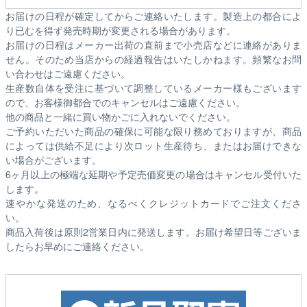
お届けの日程が確定してからご連絡いたします。製造上の都合によ
り已むを得ず発売時期が変更される場合があります。
お届けの日程はメーカー出荷の直前まで小売店などに連絡がありま
せん。そのため
当店からの経過報告はいたしかねます。
頻繁なお問
い合わせはご遠慮ください。
生産数自体を受注に基づいて調整しているメーカー様もございます
ので、お客様御都合でのキャンセルはご遠慮ください。
他の商品と一緒に買い物かごに入れないでください。
ご予約いただいた商品の確保に可能な限り務めておりますが、商品
によっては供給不足により次ロット生産待ち、またはお届けできな
い場合がございます。
6ヶ月以上の極端な延期や予定売価変更の場合はキャンセル受付いた
します。
速やかな発送のため、なるべくクレジットカードでご注文くださ
い。
商品入荷後は原則2営業日内に発送します。お届け希望日等ございま
したらお早めにご連絡ください。