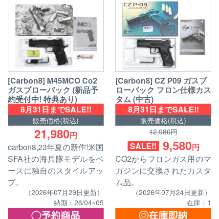
[Carbon8] M45MCO Co2
[Carbon8] CZ P09 ガスブ
ガスブローバック (新品予
ローバック フロン仕様カス
約受付中! 特典あり)
タム (中古)
8月31日までSALE!!
8月31日までSALE!!
販売価格(税込)
販売価格(税込)
21,980
12,980円
円
9,580
SALE!!
carbon8,23年夏の新作!米国
円
SFA社の海兵隊モデルをベ
CO2からフロンガス用のマ
ースに独自のスタイルアッ
ガジンに交換されたカスタ
プ。
ム品。
（2026年07月29日更新）
（2026年07月24日更新）
納期：26/04~05
在庫：1