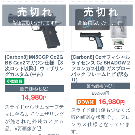
売 切 れ
売 切 れ
高価買取いたします!!
高価買取いたします!!
[Carbon8] M45CQP Co2G
[Carbon8] Czオフィシャル
BB Gen2マガジン仕様 【8
ライセンス Cz SHADOW 2
次ロット以降】 ウェザリン
フロンガス仕様 ガスブロー
グカスタム (中古)
バック フレームヒビ (訳あ
り)
販売価格(税込)
販売価格(税込)
23,980円
14,980
円
16,980
DOWN!
円
スライドからサムセーフテ
スライド側は傷も少なく比
ィに至るまでウェザリング
較的綺麗な状態です。フロ
が施された外装カスタム
ンガス仕様となっていま
品。※要画像参照
す。