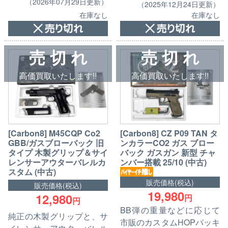
（2026年07月29日更新）
（2025年12月24日更新）
在庫なし
在庫なし
売 切 れ
売 切 れ
高価買取いたします!!
高価買取いたします!!
[Carbon8] M45CQP Co2
[Carbon8] CZ P09 TAN タ
GBB/ガスブローバック 旧
ンカラーCO2 ガス ブロー
タイプ 木製グリップ＆サイ
バック ガスガン 新型 チャ
レンサーアウターバレルカ
ンバー搭載 25/10 (中古)
スタム (中古)
販売価格(税込)
販売価格(税込)
19,980
12,980
円
円
BB弾の重量などに応じて
純正の木製グリップと、サ
市販のカスタムHOPパッキ