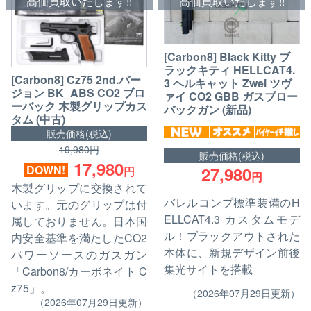
高価買取いたします!!
高価買取いたします!!
[Carbon8] Black Kitty ブ
ラックキティ HELLCAT4.
[Carbon8] Cz75 2nd.バー
3 ヘルキャット Zwei ツヴ
ジョン BK_ABS CO2 ブロ
ァイ CO2 GBB ガスブロー
ーバック 木製グリップカス
バックガン (新品)
タム (中古)
販売価格(税込)
19,980円
販売価格(税込)
17,980
DOWN!
27,980
円
円
木製グリップに交換されて
バレルコンプ標準装備のH
います。元のグリップは付
ELLCAT4.3 カスタムモデ
属しておりません。日本国
ル！ブラックアウトされた
内安全基準を満たしたCO2
本体に、新規デザイン前後
パワーソースのガスガン
集光サイトを搭載
「Carbon8/カーボネイト C
z75」。
（2026年07月29日更新）
（2026年07月29日更新）