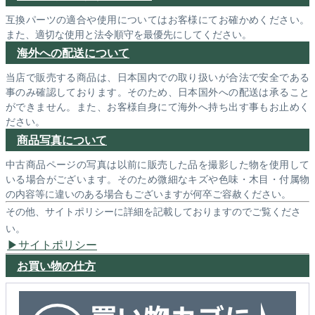
互換パーツの適合や使用についてはお客様にてお確かめください。
また、適切な使用と法令順守を最優先にしてください。
海外への配送について
当店で販売する商品は、日本国内での取り扱いが合法で安全である
事のみ確認しております。そのため、日本国外への配送は承ること
ができません。また、お客様自身にて海外へ持ち出す事もお止めく
ださい。
商品写真について
中古商品ページの写真は以前に販売した品を撮影した物を使用して
いる場合がございます。そのため微細なキズや色味・木目・付属物
の内容等に違いのある場合もございますが何卒ご容赦ください。
その他、サイトポリシーに詳細を記載しておりますのでご覧くださ
い。
サイトポリシー
お買い物の仕方