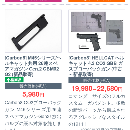
[Carbon8] M45シリーズ/ヘ
[Carbon8] HELLCAT ヘル
ルキャット共用 26連スペ
キャット 4.3 CO2 GBB ガ
アマガジン Gen.2 CBM02
スブローバックガン (中古
G2 (新品取寄)
～新品取寄)
販売価格(税込)
19,980
22,680
販売価格(税込)
～
円
5,980
円
コマンダーサイズのフルカ
Carbon8 CO2ブローバック
スタム・ガバメント。多数
ガン M45シリーズ用25連
の新造パーツから構成され
スペアマガジンGen2! 放出
るアグレッシブなスタイル
バルブの緩み対策を施しま
の1911！
（2026年07月29日更新）