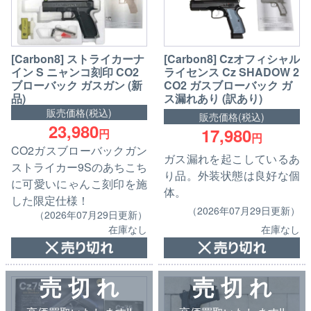
[Carbon8] ストライカーナ
[Carbon8] Czオフィシャル
イン S ニャンコ刻印 CO2
ライセンス Cz SHADOW 2
ブローバック ガスガン (新
CO2 ガスブローバック ガ
品)
ス漏れあり (訳あり)
販売価格(税込)
販売価格(税込)
23,980
17,980
円
円
CO2ガスブローバックガン
ガス漏れを起こしているあ
ストライカー9Sのあちこち
り品。外装状態は良好な個
に可愛いにゃんこ刻印を施
体。
した限定仕様！
（2026年07月29日更新）
（2026年07月29日更新）
在庫なし
在庫なし
売 切 れ
売 切 れ