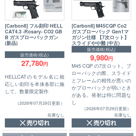
[Carbon8] フル刻印 HELL
[Carbon8] M45CQP Co2
CAT4.3 -Rosary- CO2 GB
ガスブローバック Gen1マ
B ガスブローバックガン
ガジン仕様 【7次ロット】
(新品)
スライドやや難 (中古)
販売価格(税込)
販売価格(税込)
9,980
円
27,780
円
M45 CQP の7次ロット。ブ
ローバックの際、スライド
HELLCATのモデル名に相
とフレームの相性が悪いの
応しい刻印を本体各部に施
かブローバックが弱いとき
して、数量限定製作
がある。発射は特に問題な
し
（2026年07月29日更新）
（2026年07月29日更新）
在庫なし
在庫なし