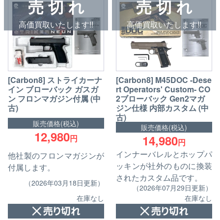
売 切 れ
売 切 れ
高価買取いたします!!
高価買取いたします!!
[Carbon8] ストライカーナ
[Carbon8] M45DOC -Dese
イン ブローバック ガスガ
rt Operators' Custom- CO
ン フロンマガジン付属 (中
2ブローバック Gen2マガ
古)
ジン仕様 内部カスタム (中
古)
販売価格(税込)
販売価格(税込)
12,980
14,980
円
円
インナーバレルとホップパ
他社製のフロンマガジンが
ッキンが社外のものに換装
付属します。
されたカスタム品です。
（2026年03月18日更新）
（2026年07月29日更新）
在庫なし
在庫なし