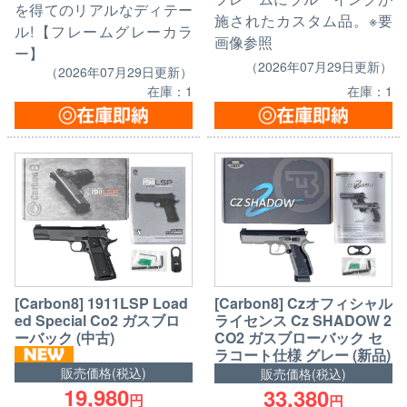
を得てのリアルなディテー
施されたカスタム品。※要
ル!【フレームグレーカラ
画像参照
ー】
（2026年07月29日更新）
（2026年07月29日更新）
在庫：1
在庫：1
[Carbon8] 1911LSP Load
[Carbon8] Czオフィシャル
ed Special Co2 ガスブロ
ライセンス Cz SHADOW 2
ーバック (中古)
CO2 ガスブローバック セ
ラコート仕様 グレー (新品)
販売価格(税込)
販売価格(税込)
19,980
33,380
円
円