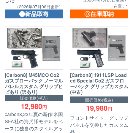
した!
在庫：1
（2026年07月06日更新）
[Carbon8] M45MCO Co2
[Carbon8] 1911LSP Load
ガスブローバック ノーマル
ed Special Co2 ガスブロ
バレルカスタム グリップヒ
ーバック グリップカスタム
ビあり (訳あり)
(中古)
販売価格(税込)
販売価格(税込)
12,980
19,980
円
円
carbon8,23年夏の新作!米国
フロントサイト、グリップ
SFA社の海兵隊モデルをベ
パネルを交換したカスタム
ースに独自のスタイルアッ
品。