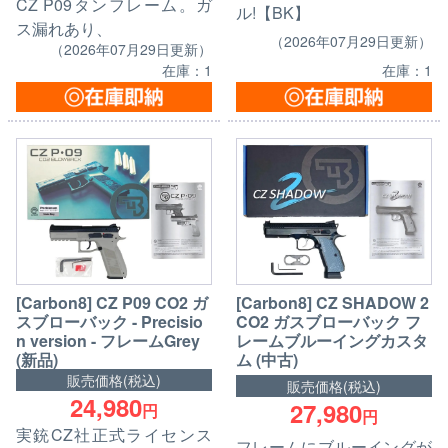
CZ P09タンフレーム。ガ
ル!【BK】
ス漏れあり、
（2026年07月29日更新）
（2026年07月29日更新）
在庫：1
在庫：1
[Carbon8] CZ P09 CO2 ガ
[Carbon8] CZ SHADOW 2
スブローバック - Precisio
CO2 ガスブローバック フ
n version - フレームGrey
レームブルーイングカスタ
(新品)
ム (中古)
販売価格(税込)
販売価格(税込)
24,980
27,980
円
円
実銃CZ社正式ライセンス
フレームにブルーイングが