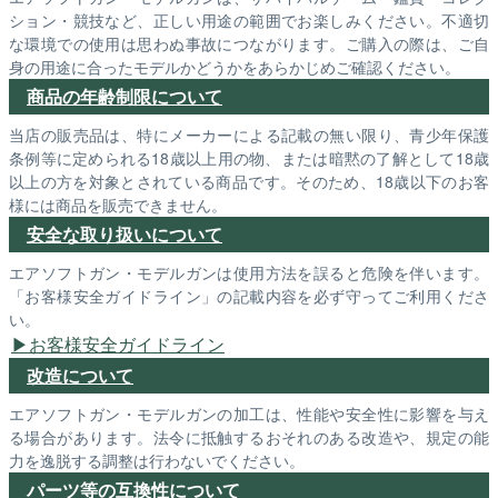
ション・競技など、正しい用途の範囲でお楽しみください。不適切
な環境での使用は思わぬ事故につながります。ご購入の際は、ご自
身の用途に合ったモデルかどうかをあらかじめご確認ください。
商品の年齢制限について
当店の販売品は、特にメーカーによる記載の無い限り、青少年保護
条例等に定められる18歳以上用の物、または暗黙の了解として18歳
以上の方を対象とされている商品です。そのため、18歳以下のお客
様には商品を販売できません。
安全な取り扱いについて
エアソフトガン・モデルガンは使用方法を誤ると危険を伴います。
「お客様安全ガイドライン」の記載内容を必ず守ってご利用くださ
い。
お客様安全ガイドライン
改造について
エアソフトガン・モデルガンの加工は、性能や安全性に影響を与え
る場合があります。法令に抵触するおそれのある改造や、規定の能
力を逸脱する調整は行わないでください。
パーツ等の互換性について