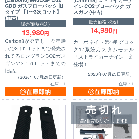
[Carbon8] ストライカーナ
GBB ガスブローバック 旧
イン CO2ブローバック ガ
タイプ 【1〜3次ロット】
スガン (中古)
(中古)
販売価格(税込)
販売価格(税込)
14,980
13,980
円
円
Carbon8が発売し、今年時
カーボネイト第4弾!グロッ
点で8ｔhロットまで発売さ
ク17系統カスタムモデル
れてるロングランCO2ガス
「ストライカーナイン」新
ガンの3ｒｄロットまでの
登場！
旧品。
（2026年07月29日更新）
（2026年07月29日更新）
在庫：1
在庫：1
売 切 れ
高価買取いたします!!