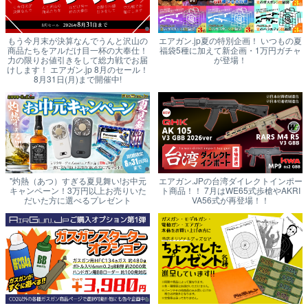
もう今月末が決算なんでうんと沢山の
エアガン.jp夏の特別企画！ いつもの夏
商品たちをアルだけ目一杯の大奉仕！
福袋5種に加えて新企画・1万円ガチャ
力の限りお値引きをして総力戦でお届
が登場！
けします！ エアガン.jp 8月のセール！
8月31日(月)まで開催中!
"灼熱（あつ）すぎる夏見舞い!お中元
エアガン.JPの台湾ダイレクトインポー
キャンペーン！3万円以上お売りいた
ト商品！！ 7月はWE65式歩槍やAKRI
だいた方に選べるプレゼント
VA56式が再登場！！