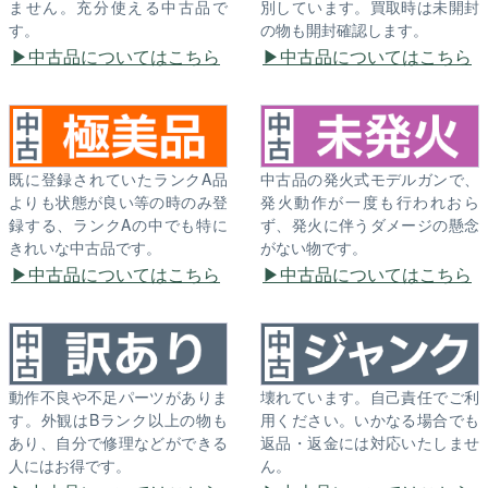
ません。充分使える中古品で
別しています。買取時は未開封
す。
の物も開封確認します。
中古品についてはこちら
中古品についてはこちら
既に登録されていたランクA品
中古品の発火式モデルガンで、
よりも状態が良い等の時のみ登
発火動作が一度も行われおら
録する、ランクAの中でも特に
ず、発火に伴うダメージの懸念
きれいな中古品です。
がない物です。
中古品についてはこちら
中古品についてはこちら
動作不良や不足パーツがありま
壊れています。自己責任でご利
す。外観はBランク以上の物も
用ください。いかなる場合でも
あり、自分で修理などができる
返品・返金には対応いたしませ
人にはお得です。
ん。