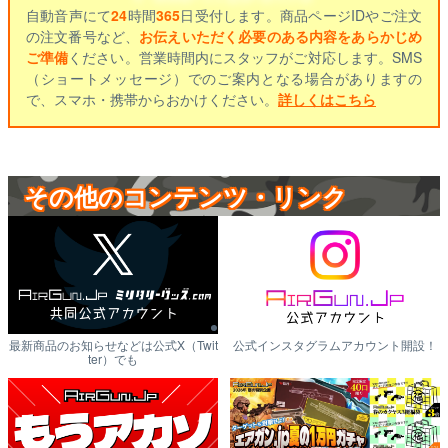
自動音声にて
24
時間
365
日受付します。商品ページIDやご注文
の注文番号など、
お伝えいただく必要のある内容をあらかじめ
ご準備
ください。営業時間内にスタッフがご対応します。SMS
（ショートメッセージ）でのご案内となる場合がありますの
で、スマホ・携帯からおかけください。
詳しくはこちら
その他のコンテンツ・リンク
最新商品のお知らせなどは公式X（Twit
公式インスタグラムアカウント開設！
ter）でも