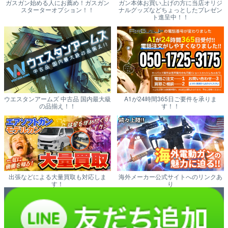
ガスガン始める人にお薦め！ガスガン
ガン本体お買い上げの方に当店オリジ
スターターオプション！！
ナルグッズなどちょっとしたプレゼン
ト進呈中！！
ウエスタンアームズ 中古品 国内最大級
A1が24時間365日ご要件を承りま
の品揃え！！
す！！
出張などによる大量買取も対応しま
海外メーカー公式サイトへのリンクあ
す！
り