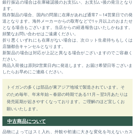
銀行振込の場合は在庫確認後のお支払い、お支払い後の発注となり
ます。
既存製品の場合、国内の問屋に在庫があれば通常7～14営業日での発
送となります。海外メーカーからの取寄などで1ヶ月以上のおまたせ
となる場合もございます。
当店からの経過報告はいたしかねます。
頻繁なお問い合わせはご遠慮ください。
折り悪くいずれにも在庫がない場合は、次ロット生産待ちもしくは
店舗都合キャンセルとなります。
新製品の場合は対応が上記と異なる場合がございますのでご容赦く
ださい。
商品入荷後は原則2営業日内に発送します。お届け希望日等ございま
したらお早めにご連絡ください。
トイガンの多くは部品が東アジア地域で製造されています。そ
のため毎年、年末年始～春節の時期である11月～翌3月あたりは
発売延期が起きやすくなっております。ご理解のほど宜しくお
願いいたします。
中古商品について
品物によってはスミ入れ、外観や初速に大きな変化を与えないカス