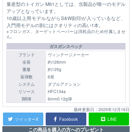
量産型のトイガン M61としては、当製品が唯一のモデル
アップとなっています。
10歳以上用モデルながらS&W刻印が入っているなど、
入門用モデルの割にはクオリティの高い1本。
※フロンガス、ターゲットペーパーは消耗品のため付属しませ
ん。
ガスガンスペック
ブランド
ヴィンテージメーカー
全長
約128mm
重量
約125g
装弾数
6発
システム
ダブルアクション
リソース
HFC134a
BB弾
6mm0.12g弾
最終更新日：
2025年12月16日
ツイッターX
Facebook
LINE
この商品を購入の方へのプレゼント