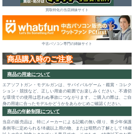
買取特化の当店姉妹サイト
中古パソコン専門の姉妹サイト
商品購入時のご注意
商品の用途について
エアソフトガン・モデルガンは、サバイバルゲーム・鑑賞・コレク
ション・競技など、正しい用途の範囲でお楽しみください。不適切
な環境での使用は思わぬ事故につながります。ご購入の際は、ご自
身の用途に合ったモデルかどうかをあらかじめご確認ください。
商品の年齢制限について
当店の販売品は、特にメーカーによる記載の無い限り、青少年保護
条例等に定められる18歳以上用の物、または暗黙の了解として18歳