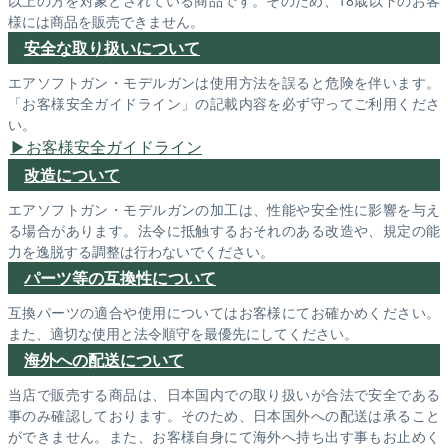
以上の方を対象とされている商品です。そのため、18歳以下のお客
様には商品を販売できません。
安全な取り扱いについて
エアソフトガン・モデルガンは使用方法を誤ると危険を伴います。
「お客様安全ガイドライン」の記載内容を必ず守ってご利用くださ
い。
お客様安全ガイドライン
改造について
エアソフトガン・モデルガンの加工は、性能や安全性に影響を与え
る場合があります。法令に抵触するおそれのある改造や、規定の能
力を逸脱する調整は行わないでください。
パーツ等の互換性について
互換パーツの適合や使用についてはお客様にてお確かめください。
また、適切な使用と法令順守を最優先にしてください。
海外への配送について
当店で販売する商品は、日本国内での取り扱いが合法で安全である
事のみ確認しております。そのため、日本国外への配送は承ること
ができません。また、お客様自身にて海外へ持ち出す事もお止めく