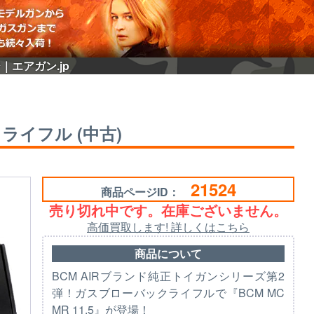
ジ｜エアガン.jp
ックライフル (中古)
21524
商品ページID：
売り切れ中です。在庫ございません。
高価買取します! 詳しくはこちら
商品について
BCM AIRブランド純正トイガンシリーズ第2
弾！ガスブローバックライフルで『BCM MC
MR 11.5』が登場！