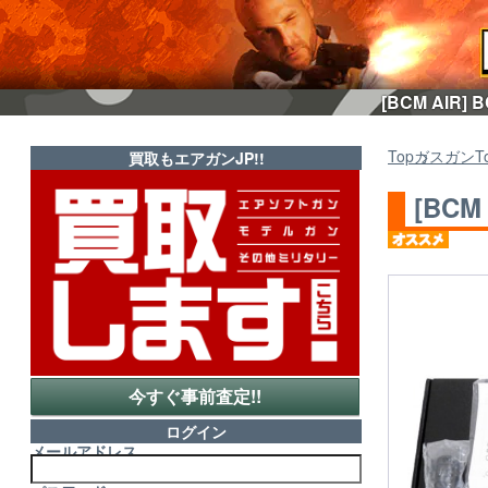
[BCM AIR
Top
ガスガン
T
買取もエアガンJP!!
[BCM
今すぐ事前査定!!
ログイン
メールアドレス