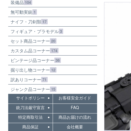
装備品
104
無可動実銃
1
ナイフ・刀剣類
17
フィギュア・プラモデル
3
セット商品コーナー
20
カスタム品コーナー
174
ビンテージ品コーナー
36
掘り出し物コーナー
12
訳ありコーナー
71
ジャンク品コーナー
15
サイトポリシー
お客様安全ガイド
銃刀法厳守宣言
FAQ
特定商取引法
商品お届けの流れ
商品保証
会社概要