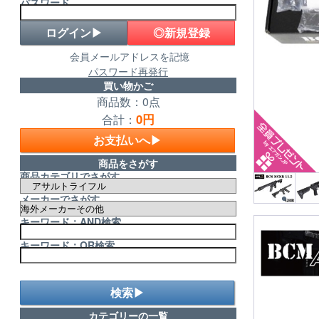
パスワード
◎新規登録
会員メールアドレスを記憶
パスワード再発行
買い物かご
商品数：0点
0円
合計：
お支払いへ▶
商品をさがす
商品カテゴリでさがす
メーカーでさがす
キーワード：AND検索
キーワード：OR検索
検索▶
カテゴリーの一覧