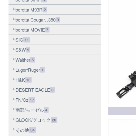
beretta M93R
2
beretta Cougar, .380
3
beretta MOVIE
7
SIG
11
S&W
9
Walther
5
Luger/Ruger
1
H&K
13
DESERT EAGLE
3
FN/Cz
17
南部/モーゼル
4
GLOCK/グロック
28
その他
34