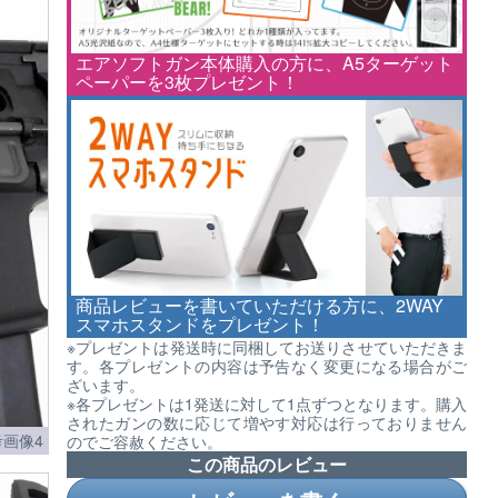
エアソフトガン本体購入の方に、A5ターゲット
ペーパーを3枚プレゼント！
商品レビューを書いていただける方に、2WAY
スマホスタンドをプレゼント！
※プレゼントは発送時に同梱してお送りさせていただきま
す。各プレゼントの内容は予告なく変更になる場合がご
ざいます。
※各プレゼントは1発送に対して1点ずつとなります。購入
されたガンの数に応じて増やす対応は行っておりません
画像4
のでご容赦ください。
この商品のレビュー