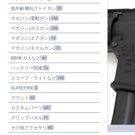
低年齢層向けトイガン
33
マガジン(電動ガン)
158
マガジン(ガスガン)
169
マガジン(エアガン)
15
マガジン(モデルガン)
73
BB弾/ガスなど
40
バッテリー関連
70
スコープ・ライトなど
108
SUREFIRE
3
マウント
63
カスタムパーツ
397
グリップパネル
70
その他アクセサリ
80