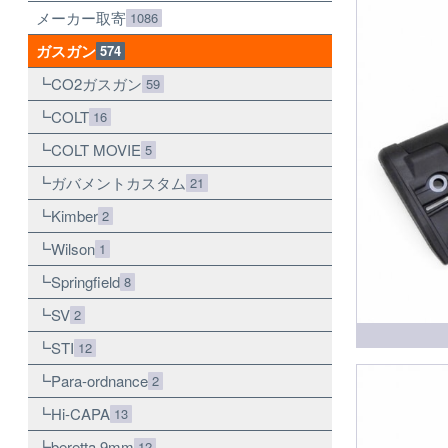
メーカー取寄
1086
ガスガン
574
CO2ガスガン
59
COLT
16
COLT MOVIE
5
ガバメントカスタム
21
Kimber
2
Wilson
1
Springfield
8
SV
2
STI
12
Para-ordnance
2
Hi-CAPA
13
beretta 9mm
12