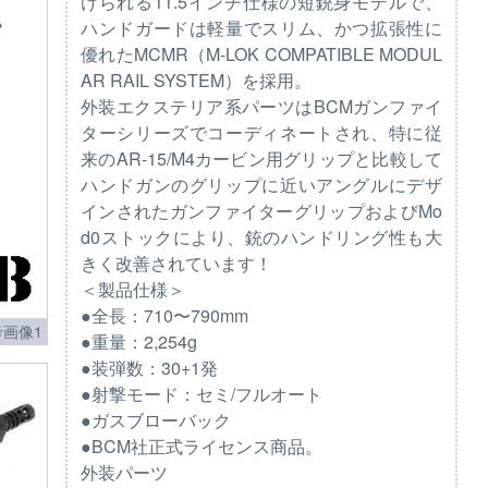
けられる11.5インチ仕様の短銃身モデルで、
ハンドガードは軽量でスリム、かつ拡張性に
優れたMCMR（M-LOK COMPATIBLE MODUL
AR RAIL SYSTEM）を採用。
外装エクステリア系パーツはBCMガンファイ
ターシリーズでコーディネートされ、特に従
来のAR-15/M4カービン用グリップと比較して
ハンドガンのグリップに近いアングルにデザ
インされたガンファイターグリップおよびMo
d0ストックにより、銃のハンドリング性も大
きく改善されています！
＜製品仕様＞
●全長：710〜790mm
画像1
●重量：2,254g
●装弾数：30+1発
●射撃モード：セミ/フルオート
●ガスブローバック
●BCM社正式ライセンス商品。
外装パーツ