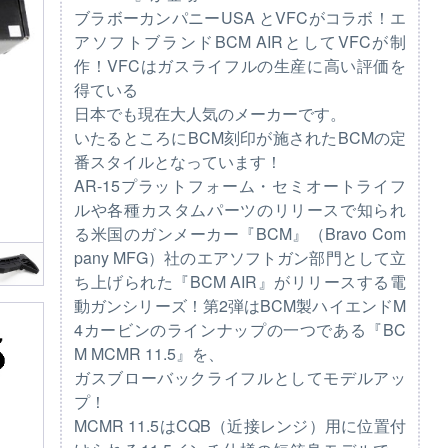
ブラボーカンパニーUSA とVFCがコラボ！エ
アソフトブランドBCM AIRとしてVFCが制
作！VFCはガスライフルの生産に高い評価を
得ている
日本でも現在大人気のメーカーです。
いたるところにBCM刻印が施されたBCMの定
番スタイルとなっています！
AR-15プラットフォーム・セミオートライフ
ルや各種カスタムパーツのリリースで知られ
る米国のガンメーカー『BCM』（Bravo Com
pany MFG）社のエアソフトガン部門として立
ち上げられた『BCM AIR』がリリースする電
動ガンシリーズ！第2弾はBCM製ハイエンドM
4カービンのラインナップの一つである『BC
M MCMR 11.5』を、
ガスブローバックライフルとしてモデルアッ
プ！
MCMR 11.5はCQB（近接レンジ）用に位置付