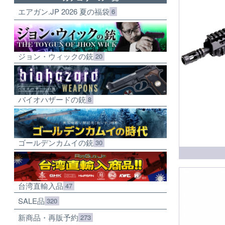
エアガン.JP 2026 夏の福袋
6
ジョン・ウィックの銃
20
バイオハザードの銃
8
ゴールデンカムイの銃
30
台湾直輸入品
47
SALE品
320
新商品・再販予約
273