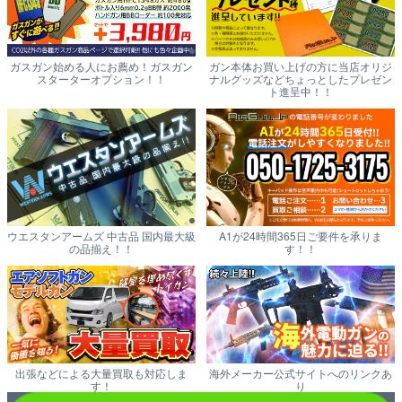
ガスガン始める人にお薦め！ガスガン
ガン本体お買い上げの方に当店オリジ
スターターオプション！！
ナルグッズなどちょっとしたプレゼン
ト進呈中！！
ウエスタンアームズ 中古品 国内最大級
A1が24時間365日ご要件を承りま
の品揃え！！
す！！
出張などによる大量買取も対応しま
海外メーカー公式サイトへのリンクあ
す！
り