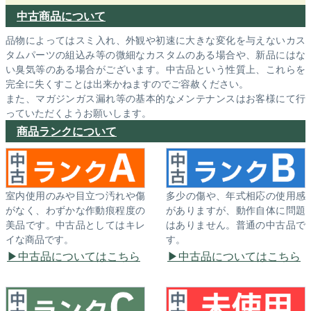
中古商品について
品物によってはスミ入れ、外観や初速に大きな変化を与えないカス
タムパーツの組込み等の微細なカスタムのある場合や、新品にはな
い臭気等のある場合がございます。中古品という性質上、これらを
完全に失くすことは出来かねますのでご容赦ください。
また、マガジンガス漏れ等の基本的なメンテナンスはお客様にて行
っていただくようお願いします。
商品ランクについて
室内使用のみや目立つ汚れや傷
多少の傷や、年式相応の使用感
がなく、わずかな作動痕程度の
がありますが、動作自体に問題
美品です。中古品としてはキレ
はありません。普通の中古品で
イな商品です。
す。
中古品についてはこちら
中古品についてはこちら