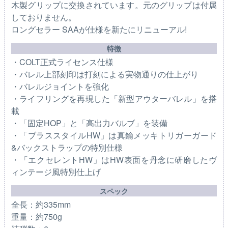
木製グリップに交換されています。元のグリップは付属
しておりません。
ロングセラー SAAが仕様を新たにリニューアル!
特徴
・COLT正式ライセンス仕様
・バレル上部刻印は打刻による実物通りの仕上がり
・バレルジョイントを強化
・ライフリングを再現した「新型アウターバレル」を搭
載
・「固定HOP」と「高出力バルブ」を装備
・「ブラススタイルHW」は真鍮メッキトリガーガード
&バックストラップの特別仕様
・「エクセレントHW」はHW表面を丹念に研磨したヴ
ィンテージ風特別仕上げ
スペック
全長：約335mm
重量：約750g