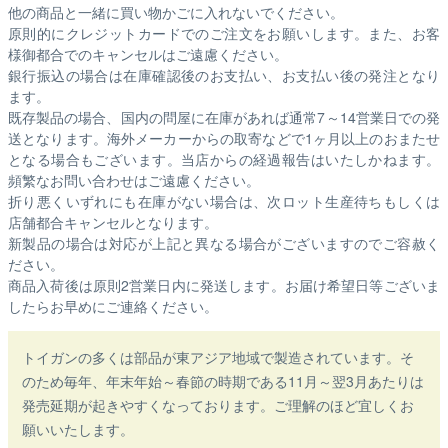
他の商品と一緒に買い物かごに入れないでください。
原則的にクレジットカードでのご注文をお願いします。また、お客
様御都合でのキャンセルはご遠慮ください。
銀行振込の場合は在庫確認後のお支払い、お支払い後の発注となり
ます。
既存製品の場合、国内の問屋に在庫があれば通常7～14営業日での発
送となります。海外メーカーからの取寄などで1ヶ月以上のおまたせ
となる場合もございます。
当店からの経過報告はいたしかねます。
頻繁なお問い合わせはご遠慮ください。
折り悪くいずれにも在庫がない場合は、次ロット生産待ちもしくは
店舗都合キャンセルとなります。
新製品の場合は対応が上記と異なる場合がございますのでご容赦く
ださい。
商品入荷後は原則2営業日内に発送します。お届け希望日等ございま
したらお早めにご連絡ください。
トイガンの多くは部品が東アジア地域で製造されています。そ
のため毎年、年末年始～春節の時期である11月～翌3月あたりは
発売延期が起きやすくなっております。ご理解のほど宜しくお
願いいたします。