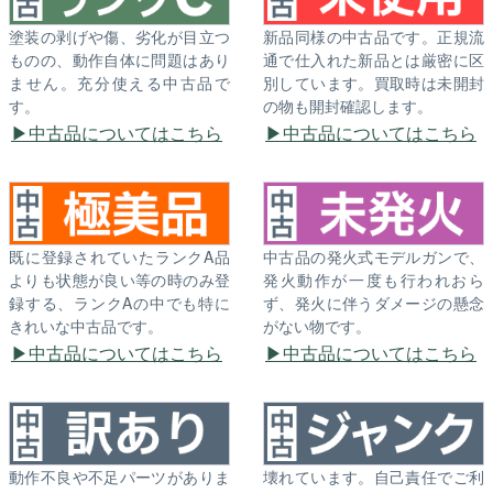
塗装の剥げや傷、劣化が目立つ
新品同様の中古品です。正規流
ものの、動作自体に問題はあり
通で仕入れた新品とは厳密に区
ません。充分使える中古品で
別しています。買取時は未開封
す。
の物も開封確認します。
中古品についてはこちら
中古品についてはこちら
既に登録されていたランクA品
中古品の発火式モデルガンで、
よりも状態が良い等の時のみ登
発火動作が一度も行われおら
録する、ランクAの中でも特に
ず、発火に伴うダメージの懸念
きれいな中古品です。
がない物です。
中古品についてはこちら
中古品についてはこちら
動作不良や不足パーツがありま
壊れています。自己責任でご利