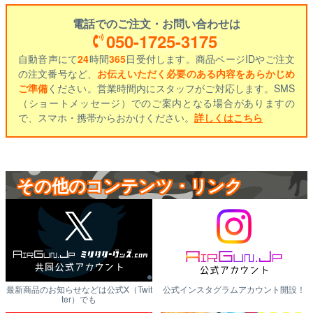
電話でのご注文・お問い合わせは
050-1725-3175
自動音声にて
24
時間
365
日受付します。商品ページIDやご注文
の注文番号など、
お伝えいただく必要のある内容をあらかじめ
ご準備
ください。営業時間内にスタッフがご対応します。SMS
（ショートメッセージ）でのご案内となる場合がありますの
で、スマホ・携帯からおかけください。
詳しくはこちら
その他のコンテンツ・リンク
最新商品のお知らせなどは公式X（Twit
公式インスタグラムアカウント開設！
ter）でも