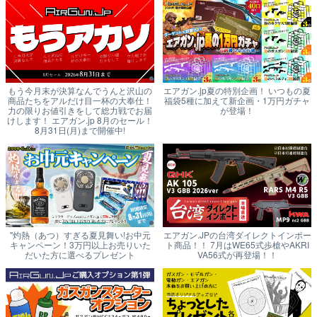
もう今月末が決算なんでうんと沢山の
エアガン.jp夏の特別企画！ いつもの夏
商品たちをアルだけ目一杯の大奉仕！
福袋5種に加えて新企画・1万円ガチャ
力の限りお値引きをして総力戦でお届
が登場！
けします！ エアガン.jp 8月のセール！
8月31日(月)まで開催中!
"灼熱（あつ）すぎる夏見舞い!お中元
エアガン.JPの台湾ダイレクトインポー
キャンペーン！3万円以上お売りいた
ト商品！！ 7月はWE65式歩槍やAKRI
だいた方に選べるプレゼント
VA56式が再登場！！