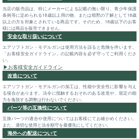
当店の販売品は、特にメーカーによる記載の無い限り、青少年保護
条例等に定められる18歳以上用の物、または暗黙の了解として18歳
以上の方を対象とされている商品です。そのため、18歳以下のお客
様には商品を販売できません。
安全な取り扱いについて
エアソフトガン・モデルガンは使用方法を誤ると危険を伴います。
「お客様安全ガイドライン」の記載内容を必ず守ってご利用くださ
い。
お客様安全ガイドライン
改造について
エアソフトガン・モデルガンの加工は、性能や安全性に影響を与え
る場合があります。法令に抵触するおそれのある改造や、規定の能
力を逸脱する調整は行わないでください。
パーツ等の互換性について
互換パーツの適合や使用についてはお客様にてお確かめください。
また、適切な使用と法令順守を最優先にしてください。
海外への配送について