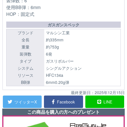
装弾数：6
使用BB弾：6mm
HOP：固定式
ガスガンスペック
ブランド
マルシン工業
全長
約335mm
重量
約753g
装弾数
6発
タイプ
ガスリボルバー
システム
シングルアクション
リソース
HFC134a
BB弾
6mm0.20g弾
最終更新日：
2025年12月15日
ツイッターX
Facebook
LINE
この商品を購入の方へのプレゼント