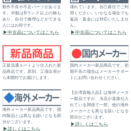
動作不良や不足パーツがありま
壊れています。自己責任でご利
す。外観はBランク以上の物も
用ください。いかなる場合でも
あり、自分で修理などができる
返品・返金には対応いたしませ
人にはお得です。
ん。
中古品についてはこちら
中古品についてはこちら
正規流通ルートより仕入れた新
国内メーカー新品商品です。初
品商品です。原則、工場出荷か
期不良の場合はメーカーサポー
ら未開封でお届けします。
トにお問い合わせください。
【台湾直輸入品】は海外メーカ
ー製品ですが、当店が直接仕入
れている関係で一部、他の海外
海外メーカー新品商品です。国
メーカーとも異なる扱いとなる
内製品とは異なる扱いとなる部
部分がございます。
分がございます。
詳しくはこちら
詳しくはこちら