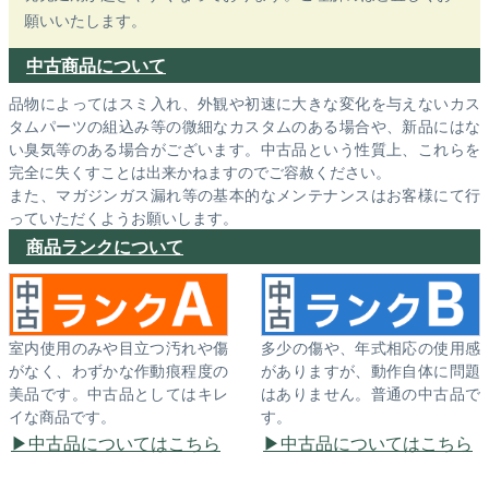
願いいたします。
中古商品について
品物によってはスミ入れ、外観や初速に大きな変化を与えないカス
タムパーツの組込み等の微細なカスタムのある場合や、新品にはな
い臭気等のある場合がございます。中古品という性質上、これらを
完全に失くすことは出来かねますのでご容赦ください。
また、マガジンガス漏れ等の基本的なメンテナンスはお客様にて行
っていただくようお願いします。
商品ランクについて
室内使用のみや目立つ汚れや傷
多少の傷や、年式相応の使用感
がなく、わずかな作動痕程度の
がありますが、動作自体に問題
美品です。中古品としてはキレ
はありません。普通の中古品で
イな商品です。
す。
中古品についてはこちら
中古品についてはこちら