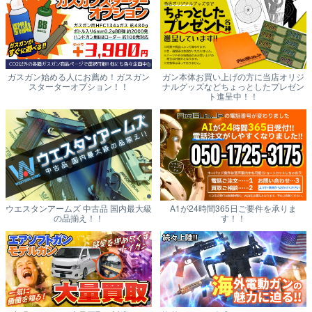
ガスガン始める人にお薦め！ガスガン
ガン本体お買い上げの方に当店オリジ
スターターオプション！！
ナルグッズなどちょっとしたプレゼン
ト進呈中！！
ウエスタンアームズ 中古品 国内最大級
A1が24時間365日ご要件を承りま
の品揃え！！
す！！