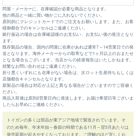
問屋・メーカーに、在庫確認が必要な商品となります。
他の商品と一緒に買い物かごに入れないでください。
原則的にクレジットカードでのご注文をお願いします。また、お客
様御都合でのキャンセルはご遠慮ください。
銀行振込の場合は在庫確認後のお支払い、お支払い後の発注となり
ます。
既存製品の場合、国内の問屋に在庫があれば通常7～14営業日での発
送となります。海外メーカーからの取寄などで1ヶ月以上のおまたせ
となる場合もございます。
当店からの経過報告はいたしかねます。
頻繁なお問い合わせはご遠慮ください。
折り悪くいずれにも在庫がない場合は、次ロット生産待ちもしくは
店舗都合キャンセルとなります。
新製品の場合は対応が上記と異なる場合がございますのでご容赦く
ださい。
商品入荷後は原則2営業日内に発送します。お届け希望日等ございま
したらお早めにご連絡ください。
トイガンの多くは部品が東アジア地域で製造されています。そ
のため毎年、年末年始～春節の時期である11月～翌3月あたりは
発売延期が起きやすくなっております。ご理解のほど宜しくお