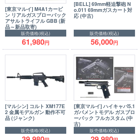
[BELL] 69mm軽迫撃砲 N
[東京マルイ] M4A1カービ
o.011 69mmガスカート対
ン リアルガスブローバック
応 (中古)
アサルトライフル GBB (新
品～新品取寄)
販売価格(税込)
販売価格(税込)
61,980
56,000
円
円
[マルシン] コルト XM177E
[東京マルイ] ハイキャパ5.1
2 金属モデルガン 動作不可
ガバメントモデル ガスブロ
品 (ジャンク)
ーバック フルカスタム (中
古)
販売価格(税込)
販売価格(税込)
39,980
29,980
円
円