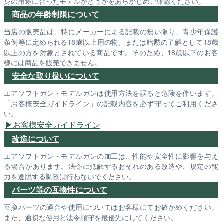
身の用途に合ったモデルかどうかをあらかじめご確認ください。
商品の年齢制限について
当店の販売品は、特にメーカーによる記載の無い限り、青少年保護
条例等に定められる18歳以上用の物、または暗黙の了解として18歳
以上の方を対象とされている商品です。そのため、18歳以下のお客
様には商品を販売できません。
安全な取り扱いについて
エアソフトガン・モデルガンは使用方法を誤ると危険を伴います。
「お客様安全ガイドライン」の記載内容を必ず守ってご利用くださ
い。
お客様安全ガイドライン
改造について
エアソフトガン・モデルガンの加工は、性能や安全性に影響を与え
る場合があります。法令に抵触するおそれのある改造や、規定の能
力を逸脱する調整は行わないでください。
パーツ等の互換性について
互換パーツの適合や使用についてはお客様にてお確かめください。
また、適切な使用と法令順守を最優先にしてください。