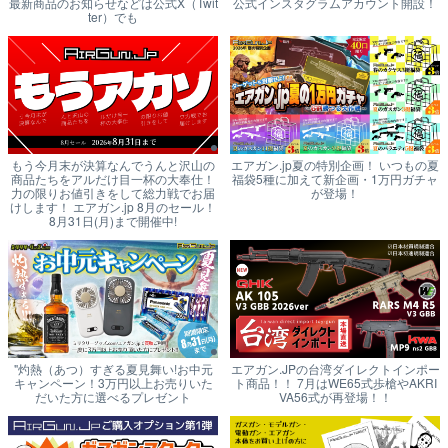
最新商品のお知らせなどは公式X（Twit
公式インスタグラムアカウント開設！
ter）でも
もう今月末が決算なんでうんと沢山の
エアガン.jp夏の特別企画！ いつもの夏
商品たちをアルだけ目一杯の大奉仕！
福袋5種に加えて新企画・1万円ガチャ
力の限りお値引きをして総力戦でお届
が登場！
けします！ エアガン.jp 8月のセール！
8月31日(月)まで開催中!
"灼熱（あつ）すぎる夏見舞い!お中元
エアガン.JPの台湾ダイレクトインポー
キャンペーン！3万円以上お売りいた
ト商品！！ 7月はWE65式歩槍やAKRI
だいた方に選べるプレゼント
VA56式が再登場！！