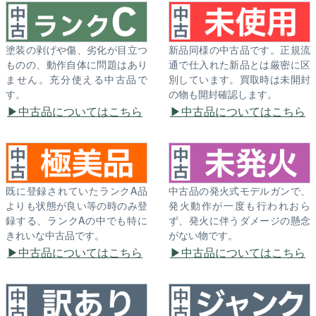
塗装の剥げや傷、劣化が目立つ
新品同様の中古品です。正規流
ものの、動作自体に問題はあり
通で仕入れた新品とは厳密に区
ません。充分使える中古品で
別しています。買取時は未開封
す。
の物も開封確認します。
中古品についてはこちら
中古品についてはこちら
既に登録されていたランクA品
中古品の発火式モデルガンで、
よりも状態が良い等の時のみ登
発火動作が一度も行われおら
録する、ランクAの中でも特に
ず、発火に伴うダメージの懸念
きれいな中古品です。
がない物です。
中古品についてはこちら
中古品についてはこちら