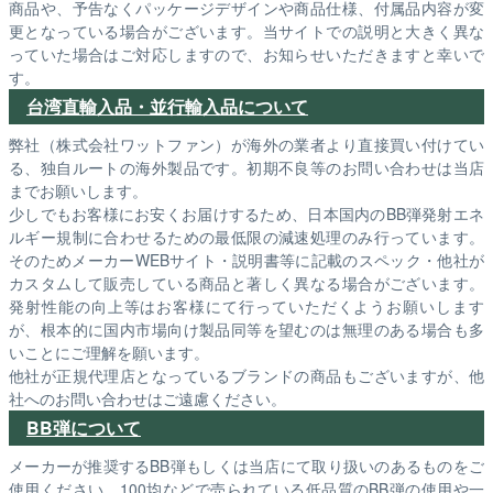
商品や、予告なくパッケージデザインや商品仕様、付属品内容が変
更となっている場合がございます。当サイトでの説明と大きく異な
っていた場合はご対応しますので、お知らせいただきますと幸いで
す。
台湾直輸入品・並行輸入品について
弊社（株式会社ワットファン）が海外の業者より直接買い付けてい
る、独自ルートの海外製品です。初期不良等のお問い合わせは当店
までお願いします。
少しでもお客様にお安くお届けするため、日本国内のBB弾発射エネ
ルギー規制に合わせるための最低限の減速処理のみ行っています。
そのためメーカーWEBサイト・説明書等に記載のスペック・他社が
カスタムして販売している商品と著しく異なる場合がございます。
発射性能の向上等はお客様にて行っていただくようお願いします
が、根本的に国内市場向け製品同等を望むのは無理のある場合も多
いことにご理解を願います。
他社が正規代理店となっているブランドの商品もございますが、他
社へのお問い合わせはご遠慮ください。
BB弾について
メーカーが推奨するBB弾もしくは当店にて取り扱いのあるものをご
使用ください。100均などで売られている低品質のBB弾の使用や一