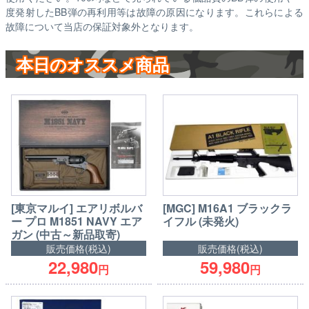
度発射したBB弾の再利用等は故障の原因になります。これらによる
故障について当店の保証対象外となります。
本日のオススメ商品
[東京マルイ] エアリボルバ
[MGC] M16A1 ブラックラ
ー プロ M1851 NAVY エア
イフル (未発火)
ガン (中古～新品取寄)
販売価格(税込)
販売価格(税込)
22,980
59,980
円
円