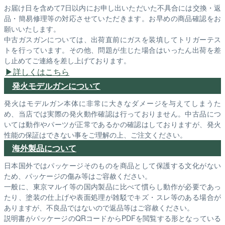
お届け日を含めて7日以内にお申し出いただいた不具合には交換・返
品・簡易修理等の対応させていただきます。お早めの商品確認をお
願いいたします。
中古ガスガンについては、出荷直前にガスを装填してトリガーテス
トを行っています。その他、問題が生じた場合はいったん出荷を差
し止めてご連絡を差し上げております。
詳しくはこちら
発火モデルガンについて
発火はモデルガン本体に非常に大きなダメージを与えてしまうた
め、当店では実際の発火動作確認は行っておりません。中古品につ
いては動作やパーツが正常であるかの確認はしておりますが、発火
性能の保証はできない事をご理解の上、ご注文ください。
海外製品について
日本国外ではパッケージそのものを商品として保護する文化がない
ため、パッケージの傷み等はご容赦ください。
一般に、東京マルイ等の国内製品に比べて慣らし動作が必要であっ
たり、塗装の仕上げや表面処理が雑駁でキズ・スレ等のある場合が
ありますが、不良品ではないので返品等はご容赦ください。
説明書がパッケージのQRコードからPDFを閲覧する形となっている