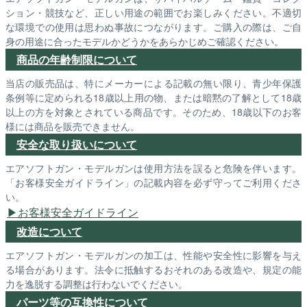
ション・競技など、正しい用途の範囲でお楽しみください。不適切
な環境での使用は思わぬ事故につながります。ご購入の際は、ご自
身の用途に合ったモデルかどうかをあらかじめご確認ください。
商品の年齢制限について
当店の販売品は、特にメーカーによる記載の無い限り、青少年保護
条例等に定められる18歳以上用の物、または暗黙の了解として18歳
以上の方を対象とされている商品です。そのため、18歳以下のお客
様には商品を販売できません。
安全な取り扱いについて
エアソフトガン・モデルガンは使用方法を誤ると危険を伴います。
「お客様安全ガイドライン」の記載内容を必ず守ってご利用くださ
い。
お客様安全ガイドライン
改造について
エアソフトガン・モデルガンの加工は、性能や安全性に影響を与え
る場合があります。法令に抵触するおそれのある改造や、規定の能
力を逸脱する調整は行わないでください。
パーツ等の互換性について