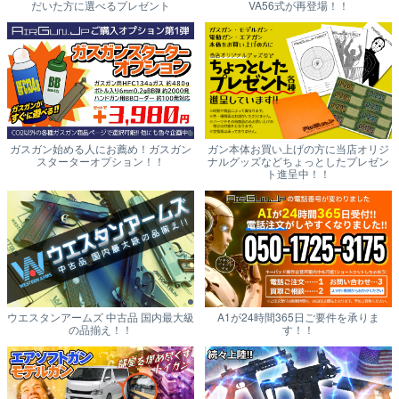
だいた方に選べるプレゼント
VA56式が再登場！！
ガスガン始める人にお薦め！ガスガン
ガン本体お買い上げの方に当店オリジ
スターターオプション！！
ナルグッズなどちょっとしたプレゼン
ト進呈中！！
ウエスタンアームズ 中古品 国内最大級
A1が24時間365日ご要件を承りま
の品揃え！！
す！！