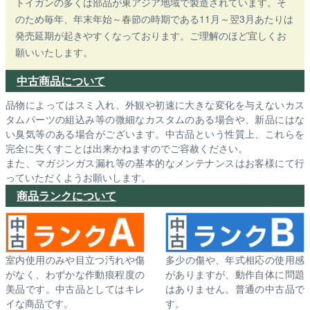
トイガンの多くは部品が東アジア地域で製造されています。そ
のため毎年、年末年始～春節の時期である11月～翌3月あたりは
発売延期が起きやすくなっております。ご理解のほど宜しくお
願いいたします。
中古商品について
品物によってはスミ入れ、外観や初速に大きな変化を与えないカス
タムパーツの組込み等の微細なカスタムのある場合や、新品にはな
い臭気等のある場合がございます。中古品という性質上、これらを
完全に失くすことは出来かねますのでご容赦ください。
また、マガジンガス漏れ等の基本的なメンテナンスはお客様にて行
っていただくようお願いします。
商品ランクについて
室内使用のみや目立つ汚れや傷
多少の傷や、年式相応の使用感
がなく、わずかな作動痕程度の
がありますが、動作自体に問題
美品です。中古品としてはキレ
はありません。普通の中古品で
イな商品です。
す。