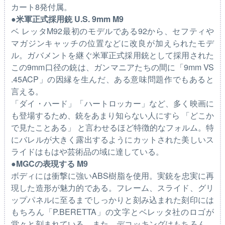
カート8発付属。
●米軍正式採用銃 U.S. 9mm M9
ベ レッタM92最初のモデルである92から、セフティや
マガジンキャッチの位置などに改良が加えられたモデ
ル。ガバメントを継ぐ米軍正式採用銃として採用された
この9mm口径の銃は、ガンマニアたちの間に「9mm VS
.45ACP」の因縁を生んだ、ある意味問題作でもあると
言える。
「ダイ・ハード」「ハートロッカー」など、多く映画に
も登場するため、銃をあまり知らない人にすら 「どこか
で見たことある」 と言わせるほど特徴的なフォルム。特
にバレルが大きく露出するようにカットされた美しいス
ライドはもはや芸術品の域に達している。
●MGCの表現する M9
ボディには衝撃に強いABS樹脂を使用。実銃を忠実に再
現した造形が魅力的である。フレーム、スライド、グリ
ップパネルに至るまでしっかりと刻み込まれた刻印には
もちろん「P.BERETTA」の文字とベレッタ社のロゴが
堂々と刻まれている。また、デコッキングはもちろん、