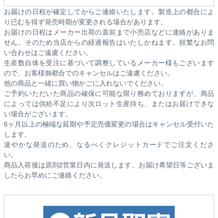
お届けの日程が確定してからご連絡いたします。製造上の都合によ
り已むを得ず発売時期が変更される場合があります。
お届けの日程はメーカー出荷の直前まで小売店などに連絡がありま
せん。そのため
当店からの経過報告はいたしかねます。
頻繁なお問
い合わせはご遠慮ください。
生産数自体を受注に基づいて調整しているメーカー様もございます
ので、お客様御都合でのキャンセルはご遠慮ください。
他の商品と一緒に買い物かごに入れないでください。
ご予約いただいた商品の確保に可能な限り務めておりますが、商品
によっては供給不足により次ロット生産待ち、またはお届けできな
い場合がございます。
6ヶ月以上の極端な延期や予定売価変更の場合はキャンセル受付いた
します。
速やかな発送のため、なるべくクレジットカードでご注文くださ
い。
商品入荷後は原則2営業日内に発送します。お届け希望日等ございま
したらお早めにご連絡ください。