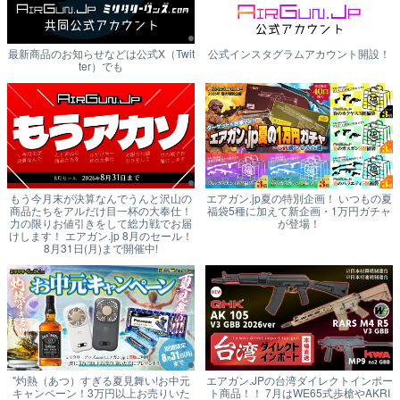
最新商品のお知らせなどは公式X（Twit
公式インスタグラムアカウント開設！
ter）でも
もう今月末が決算なんでうんと沢山の
エアガン.jp夏の特別企画！ いつもの夏
商品たちをアルだけ目一杯の大奉仕！
福袋5種に加えて新企画・1万円ガチャ
力の限りお値引きをして総力戦でお届
が登場！
けします！ エアガン.jp 8月のセール！
8月31日(月)まで開催中!
"灼熱（あつ）すぎる夏見舞い!お中元
エアガン.JPの台湾ダイレクトインポー
キャンペーン！3万円以上お売りいた
ト商品！！ 7月はWE65式歩槍やAKRI