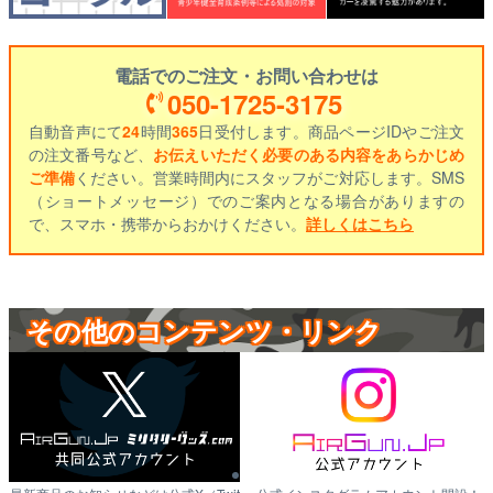
電話でのご注文・お問い合わせは
050-1725-3175
自動音声にて
24
時間
365
日受付します。商品ページIDやご注文
の注文番号など、
お伝えいただく必要のある内容をあらかじめ
ご準備
ください。営業時間内にスタッフがご対応します。SMS
（ショートメッセージ）でのご案内となる場合がありますの
で、スマホ・携帯からおかけください。
詳しくはこちら
その他のコンテンツ・リンク