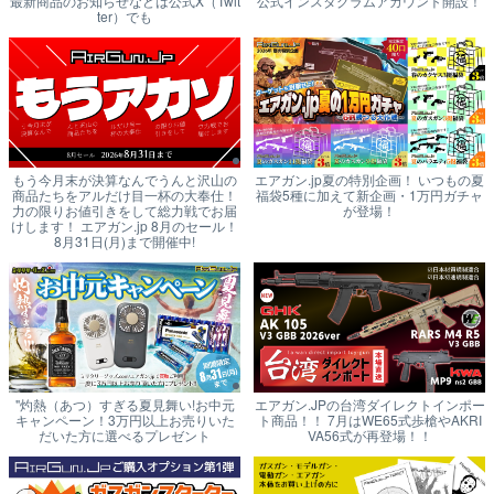
最新商品のお知らせなどは公式X（Twit
公式インスタグラムアカウント開設！
ter）でも
もう今月末が決算なんでうんと沢山の
エアガン.jp夏の特別企画！ いつもの夏
商品たちをアルだけ目一杯の大奉仕！
福袋5種に加えて新企画・1万円ガチャ
力の限りお値引きをして総力戦でお届
が登場！
けします！ エアガン.jp 8月のセール！
8月31日(月)まで開催中!
"灼熱（あつ）すぎる夏見舞い!お中元
エアガン.JPの台湾ダイレクトインポー
キャンペーン！3万円以上お売りいた
ト商品！！ 7月はWE65式歩槍やAKRI
だいた方に選べるプレゼント
VA56式が再登場！！