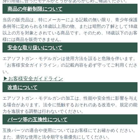
身の用途に合ったモデルかどうかをあらかじめご確認ください。
商品の年齢制限について
当店の販売品は、特にメーカーによる記載の無い限り、青少年保護
条例等に定められる18歳以上用の物、または暗黙の了解として18歳
以上の方を対象とされている商品です。そのため、18歳以下のお客
様には商品を販売できません。
安全な取り扱いについて
エアソフトガン・モデルガンは使用方法を誤ると危険を伴います。
「お客様安全ガイドライン」の記載内容を必ず守ってご利用くださ
い。
お客様安全ガイドライン
改造について
エアソフトガン・モデルガンの加工は、性能や安全性に影響を与え
る場合があります。法令に抵触するおそれのある改造や、規定の能
力を逸脱する調整は行わないでください。
パーツ等の互換性について
互換パーツの適合や使用についてはお客様にてお確かめください。
また、適切な使用と法令順守を最優先にしてください。