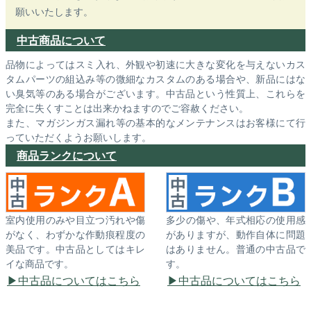
願いいたします。
中古商品について
品物によってはスミ入れ、外観や初速に大きな変化を与えないカス
タムパーツの組込み等の微細なカスタムのある場合や、新品にはな
い臭気等のある場合がございます。中古品という性質上、これらを
完全に失くすことは出来かねますのでご容赦ください。
また、マガジンガス漏れ等の基本的なメンテナンスはお客様にて行
っていただくようお願いします。
商品ランクについて
室内使用のみや目立つ汚れや傷
多少の傷や、年式相応の使用感
がなく、わずかな作動痕程度の
がありますが、動作自体に問題
美品です。中古品としてはキレ
はありません。普通の中古品で
イな商品です。
す。
中古品についてはこちら
中古品についてはこちら