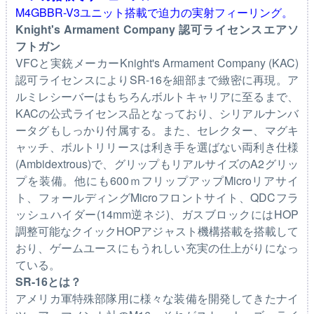
M4GBBR-V3ユニット搭載で迫力の実射フィーリング。
Knight's Armament Company 認可ライセンスエアソ
フトガン
VFCと実銃メーカーKnight's Armament Company (KAC)
認可ライセンスによりSR-16を細部まで緻密に再現。ア
ルミレシーバーはもちろんボルトキャリアに至るまで、
KACの公式ライセンス品となっており、シリアルナンバ
ータグもしっかり付属する。また、セレクター、マグキ
ャッチ、ボルトリリースは利き手を選ばない両利き仕様
(Ambidextrous)で、グリップもリアルサイズのA2グリッ
プを装備。他にも600ｍフリップアップMicroリアサイ
ト、フォールディングMicroフロントサイト、QDCフラ
ッシュハイダー(14mm逆ネジ)、ガスブロックにはHOP
調整可能なクイックHOPアジャスト機構搭載を搭載して
おり、ゲームユースにもうれしい充実の仕上がりになっ
ている。
SR-16とは？
アメリカ軍特殊部隊用に様々な装備を開発してきたナイ