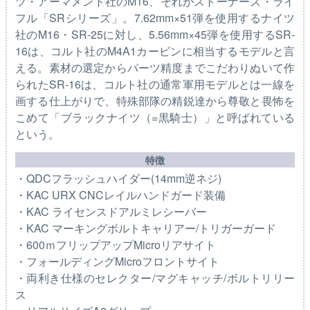
ツ・アーマメント社のM16、それがストーナーズ・ライ
フル「SRシリーズ」。7.62mm×51弾を使用するナイツ
社のM16・SR-25に対し、5.56mm×45弾を使用するSR-
16は、コルト社のM4A1カービンに相当するモデルと言
える。素材の選定からパーツ精度までこだわりぬいて作
られたSR-16は、コルト社の通常軍用モデルとは一線を
画する仕上がりで、特殊部隊の精鋭達から尊敬と畏怖を
こめて「ブラックナイツ（=黒騎士）」と呼ばれている
という。
特徴
・QDCフラッシュハイダー(14mm逆ネジ)
・KAC URX CNCレイルハンドガード装備
・KAC ライセンスドアルミレシーバー
・KAC マーキングボルトキャリアー/トリガーガード
・600ｍフリップアップMicroリアサイト
・フォールディングMicroフロントサイト
・両利き仕様のセレクター/マグキャッチ/ボルトリリー
ス