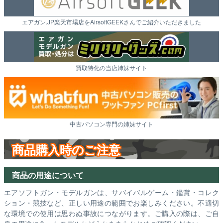
エアガン.JP楽天市場店をAirsoftGEEKさんでご紹介いただきました
買取特化の当店姉妹サイト
中古パソコン専門の姉妹サイト
商品購入時のご注意
商品の用途について
エアソフトガン・モデルガンは、サバイバルゲーム・鑑賞・コレク
ション・競技など、正しい用途の範囲でお楽しみください。不適切
な環境での使用は思わぬ事故につながります。ご購入の際は、ご自