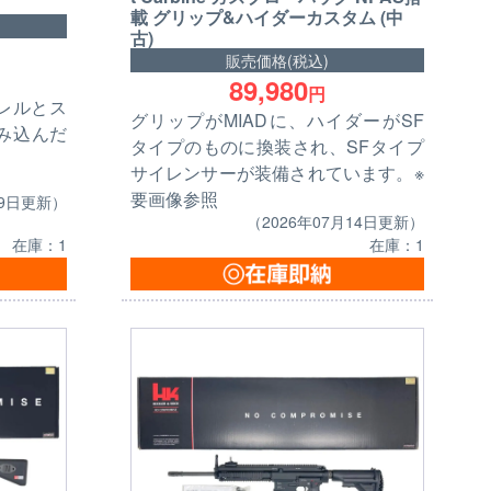
載 グリップ&ハイダーカスタム (中
古)
販売価格(税込)
89,980
円
レルとス
グリップがMIADに、ハイダーがSF
み込んだ
タイプのものに換装され、SFタイプ
サイレンサーが装備されています。※
要画像参照
09日更新）
（2026年07月14日更新）
在庫：1
在庫：1