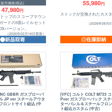
55,980
販売価格(税込)
円
47,980
円
ストックが交換されたカス
トップのスコープマウン
ガードの3面レイルセット
（2026年08月
DXバージョン。
（2026年02月16日更新）
N FNC GBBR ガスブローバ
[VFC] コルト COLT M733 
 JP ver スチールアウタ
Pver ガスブローバック ス
フロントサイト組込 (中
ターバレル＆スチールフロ
ト組込カスタム (中古)