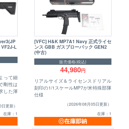
[VFC] H&K MP7A1 Navy 正式ライセ
er3(JP
ンス GBB ガスブローバック GEN2
 VF2J-L
(中古)
販売価格(税込)
44,980
円
よって細
リアルサイズ＆ライセンスドリアル
で剛性は
刻印の1/1スケールMP7が米特殊部隊
求した渾
仕様
（2026年08月05日更新）
30日更新）
在庫：1
在庫：1