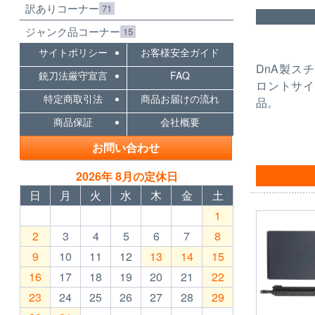
訳ありコーナー
71
ジャンク品コーナー
15
サイトポリシー
お客様安全ガイド
DnA製ス
銃刀法厳守宣言
FAQ
ロントサイ
特定商取引法
商品お届けの流れ
品。
商品保証
会社概要
お問い合わせ
2026年 8月の定休日
日
月
火
水
木
金
土
1
2
3
4
5
6
7
8
9
10
11
12
13
14
15
16
17
18
19
20
21
22
23
24
25
26
27
28
29