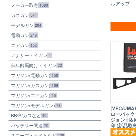
ルアップ
メーカー取寄
1086
ガスガン
574
モデルガン
284
電動ガン
249
エアガン
152
アナザートイガン
4
低年齢層向けトイガン
33
マガジン(電動ガン)
158
マガジン(ガスガン)
169
マガジン(エアガン)
15
マガジン(モデルガン)
73
[VFC/UMA
ローバック
BB弾/ガスなど
40
ジョン H
バッテリー関連
印 (新品取寄
70
スコープ・ライトなど
108