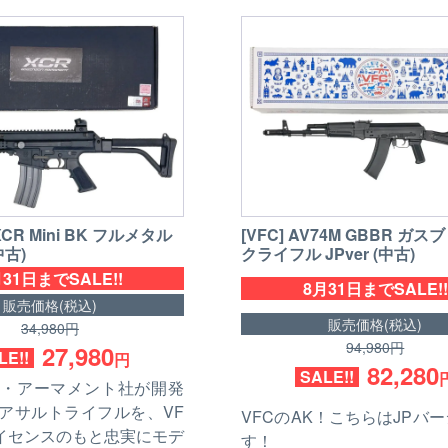
 XCR Mini BK フルメタル
[VFC] AV74M GBBR ガ
中古)
クライフル JPver (中古)
31日までSALE!!
8月31日までSALE!!
販売価格(税込)
販売価格(税込)
34,980円
94,980円
27,980
LE!!
円
82,280
SALE!!
・アーマメント社が開発
アサルトライフルを、VF
VFCのAK！こちらはJPバ
イセンスのもと忠実にモデ
す！