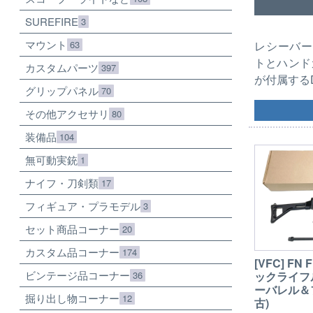
SUREFIRE
3
マウント
63
レシーバー
トとハンド
カスタムパーツ
397
が付属する
グリップパネル
70
その他アクセサリ
80
装備品
104
無可動実銃
1
ナイフ・刀剣類
17
フィギュア・プラモデル
3
セット商品コーナー
20
カスタム品コーナー
174
[VFC] F
ビンテージ品コーナー
ックライフル
36
ーバレル＆
掘り出し物コーナー
12
古)