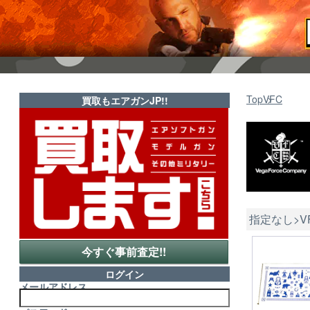
Top
VFC
買取もエアガンJP!!
指定なし>V
今すぐ事前査定!!
ログイン
メールアドレス