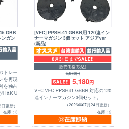
45 GBB
[VFC] PPSH-41 GBBR用 120連イン
シンガン
ナーマガジン 3個セット アジアver
(新品)
8月31日までSALE!!
販売価格(税込)
のトレー
5,980円
ンを再現
5,180
SALE!!
円
利を独占
VFC VFC PPSH41 GBBR 対応の120
H&K U
連インナーマガジン3個セット。
（2026年07月24日更新）
28日更新）
在庫：2
在庫：3