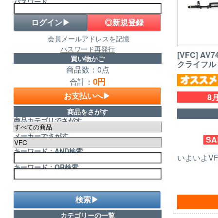
パスワード
◎新規登録
会員メールアドレスを記憶
パスワード再発行
[VFC] A
買い物かご
クライフル ア
商品数：0点
0円
合計：
お支払いへ▶
8月
商品をさがす
商品カテゴリでさがす
メーカーでさがす
SA
キーワード：AND検索
いよいよV
キーワード：OR検索
検索▶
カテゴリーの一覧