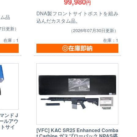
99,980
円
DNA製フロントサイトポストを組み
タム品
込んだカスタム品。
07日更新）
（2026年07月30日更新）
在庫：1
在庫：1
コマンド J
チールアウ
ントサイ
[VFC] KAC SR25 Enhanced Comba
t Carbine ガスブローバック NPAS搭