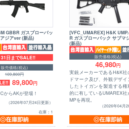
V74M GBBR ガスブローバッ
[VFC_UMAREX] H&K UMP.
ジアver (新品)
R ガスブローバック サブマ
(新品)
販売価格(税込)
31日までSALE!!
46,980
円
販売価格(税込)
実銃メーカーであるH&K社
109,800円
ドマーク及び、外観デザイ
89,800
LE!!
円
したトイガンを製造する権
的に有しているUMAREX社が
FCからAKが登場！
MPを再現。
（2026年07月24日更新）
（2026年04月
在庫：1