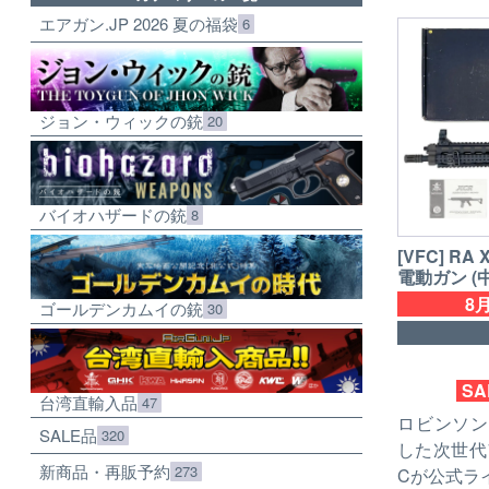
エアガン.JP 2026 夏の福袋
6
ジョン・ウィックの銃
20
バイオハザードの銃
8
[VFC] RA
電動ガン (
8月
ゴールデンカムイの銃
30
SA
台湾直輸入品
47
ロビンソン
SALE品
320
した次世代
新商品・再販予約
273
Cが公式ラ