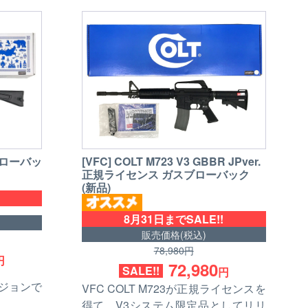
スブローバッ
[VFC] COLT M723 V3 GBBR JPver.
正規ライセンス ガスブローバック
(新品)
8月31日までSALE!!
販売価格(税込)
78,980円
円
72,980
SALE!!
円
ージョンで
VFC COLT M723が正規ライセンスを
得て、V3システム限定品としてリリ