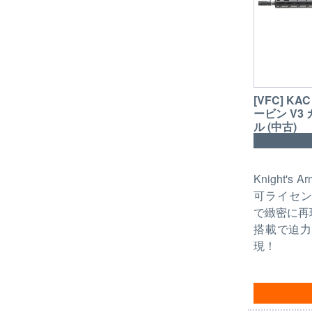
[VFC] KAC
ービン V3
ル (中古)
Knight's 
可ライセン
で緻密に再現
搭載で迫力
現！