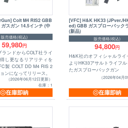
rGun] Colt M4 RIS2 GBB
[VFC] H&K HK33 (JPver./H
er ガスガン 14.5インチ (中
ed) GBB ガスブローバッ
(新品)
販売価格(税込)
販売価格(税込)
59,980
94,800
円
円
unブランドからCOLT社ライ
H&K社のオフィシャルライ
得し更なるリアリティを
よりHK33アサルトライフ
製 COLT DD M4 RIS 2
たガスブローバックガン
ジョンになってリリース。
（2026年04月
（2026年06月12日更新）
在庫：1