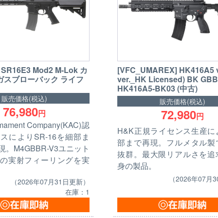
 SR16E3 Mod2 M-Lok カ
[VFC_UMAREX] HK416A5 v
 ガスブローバック ライフ
ver._HK Licensed) BK GBB
HK416A5-BK03 (中古)
販売価格(税込)
販売価格(税込)
76,980
72,980
円
円
Armament Company(KAC)認
H&K正規ライセンス生産に
スによりSR-16を細部ま
部まで再現。フルメタル製
。M4GBBR-V3ユニット
抜群。最大限リアルさを追
の実射フィーリングを実
身の製品。
（2026年07月
（2026年07月31日更新）
在庫：1