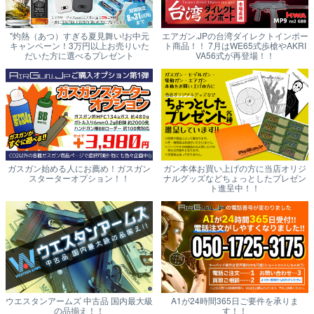
"灼熱（あつ）すぎる夏見舞い!お中元
エアガン.JPの台湾ダイレクトインポー
キャンペーン！3万円以上お売りいた
ト商品！！ 7月はWE65式歩槍やAKRI
だいた方に選べるプレゼント
VA56式が再登場！！
ガスガン始める人にお薦め！ガスガン
ガン本体お買い上げの方に当店オリジ
スターターオプション！！
ナルグッズなどちょっとしたプレゼン
ト進呈中！！
ウエスタンアームズ 中古品 国内最大級
A1が24時間365日ご要件を承りま
の品揃え！！
す！！