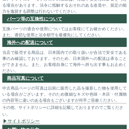
る場合があります。法令に抵触するおそれのある改造や、規定の能
力を逸脱する調整は行わないでください。
パーツ等の互換性について
互換パーツの適合や使用についてはお客様にてお確かめください。
また、適切な使用と法令順守を最優先にしてください。
海外への配送について
当店で販売する商品は、日本国内での取り扱いが合法で安全である
事のみ確認しております。そのため、日本国外への配送は承ること
ができません。また、お客様自身にて海外へ持ち出す事もお止めく
ださい。
商品写真について
中古商品ページの写真は以前に販売した品を撮影した物を使用して
いる場合がございます。そのため微細なキズや色味・木目・付属物
の内容等に違いのある場合もございますが何卒ご容赦ください。
その他、サイトポリシーに詳細を記載しておりますのでご覧くださ
い。
サイトポリシー