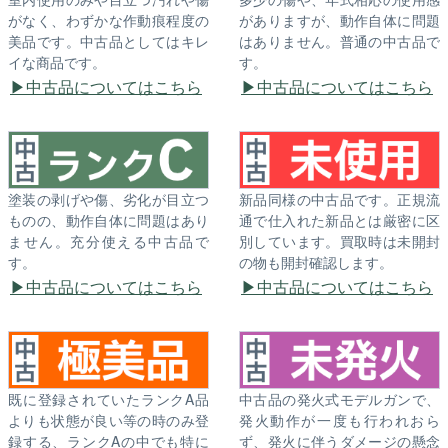
がなく、わずかな作動痕程度の
がありますが、動作自体に問題
美品です。中古品としてはキレ
はありません。普通の中古品で
イな商品です。
す。
中古品についてはこちら
中古品についてはこちら
塗装の剥げや傷、劣化が目立つ
新品同様の中古品です。正規流
ものの、動作自体に問題はあり
通で仕入れた新品とは厳密に区
ません。充分使える中古品で
別しています。買取時は未開封
す。
の物も開封確認します。
中古品についてはこちら
中古品についてはこちら
既に登録されていたランクA品
中古品の発火式モデルガンで、
よりも状態が良い等の時のみ登
発火動作が一度も行われおら
録する、ランクAの中でも特に
ず、発火に伴うダメージの懸念