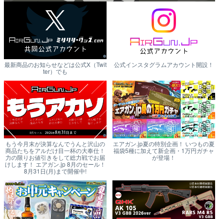
最新商品のお知らせなどは公式X（Twit
公式インスタグラムアカウント開設！
ter）でも
もう今月末が決算なんでうんと沢山の
エアガン.jp夏の特別企画！ いつもの夏
商品たちをアルだけ目一杯の大奉仕！
福袋5種に加えて新企画・1万円ガチャ
力の限りお値引きをして総力戦でお届
が登場！
けします！ エアガン.jp 8月のセール！
8月31日(月)まで開催中!