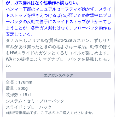
が、ガス漏れはなく他動作不調もない。
ハンマー下部のマニュアルセーフティが効かず、スライ
ドストップを押さえつけるばねが弱いため射撃中にブロ
ーバックの反動で勝手にスライドストップが上がってし
まうことが、各部ガス漏れはなく、ブローバック動作も
安定している。
タナカらしいリアルな質感のP229ガスガン。ずしりと
重みがあり握ったときの心地よさは一級品。動作のほう
もHWスライドのガツンとくるリコイルが楽しめます。
WAとの提携によりマグナブローバックを搭載したモデ
ル。
エアガンスペック
全長：178mm
重量：800g
装弾数：15+1
システム：セミ・ブローバック
スライド：ブローバック
※修理等推奨品です。ご了承の上ご購入くださいませ。