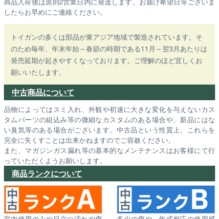
商品入荷後は原則2営業日内に発送します。お届け希望日等ございま
したらお早めにご連絡ください。
トイガンの多くは部品が東アジア地域で製造されています。そ
のため毎年、年末年始～春節の時期である11月～翌3月あたりは
発売延期が起きやすくなっております。ご理解のほど宜しくお
願いいたします。
中古商品について
品物によってはスミ入れ、外観や初速に大きな変化を与えないカス
タムパーツの組込み等の微細なカスタムのある場合や、新品にはな
い臭気等のある場合がございます。中古品という性質上、これらを
完全に失くすことは出来かねますのでご容赦ください。
また、マガジンガス漏れ等の基本的なメンテナンスはお客様にて行
っていただくようお願いします。
商品ランクについて
室内使用のみや目立つ汚れや傷
多少の傷や、年式相応の使用感