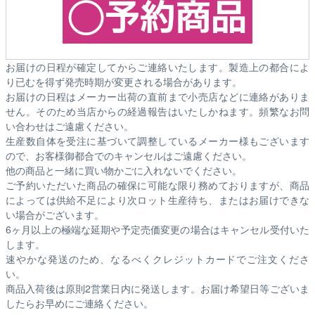
お届けの日程が確定してからご連絡いたします。製造上の都合によ
り已むを得ず発売時期が変更される場合があります。
お届けの日程はメーカー出荷の直前まで小売店などに連絡がありま
せん。そのため
当店からの経過報告はいたしかねます。
頻繁なお問
い合わせはご遠慮ください。
生産数自体を受注に基づいて調整しているメーカー様もございます
ので、お客様御都合でのキャンセルはご遠慮ください。
他の商品と一緒に買い物かごに入れないでください。
ご予約いただいた商品の確保に可能な限り務めておりますが、商品
によっては供給不足により次ロット生産待ち、またはお届けできな
い場合がございます。
6ヶ月以上の極端な延期や予定売価変更の場合はキャンセル受付いた
します。
速やかな発送のため、なるべくクレジットカードでご注文くださ
い。
商品入荷後は原則2営業日内に発送します。お届け希望日等ございま
したらお早めにご連絡ください。