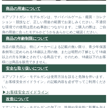
商品の用途について
エアソフトガン・モデルガンは、サバイバルゲーム・鑑賞・コレク
ション・競技など、正しい用途の範囲でお楽しみください。不適切
な環境での使用は思わぬ事故につながります。ご購入の際は、ご自
身の用途に合ったモデルかどうかをあらかじめご確認ください。
商品の年齢制限について
当店の販売品は、特にメーカーによる記載の無い限り、青少年保護
条例等に定められる18歳以上用の物、または暗黙の了解として18歳
以上の方を対象とされている商品です。そのため、18歳以下のお客
様には商品を販売できません。
安全な取り扱いについて
エアソフトガン・モデルガンは使用方法を誤ると危険を伴います。
「お客様安全ガイドライン」の記載内容を必ず守ってご利用くださ
い。
お客様安全ガイドライン
改造について
エアソフトガン・モデルガンの加工は、性能や安全性に影響を与え