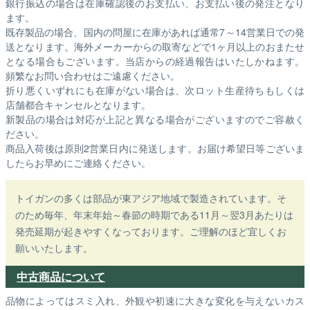
銀行振込の場合は在庫確認後のお支払い、お支払い後の発注となり
ます。
既存製品の場合、国内の問屋に在庫があれば通常7～14営業日での発
送となります。海外メーカーからの取寄などで1ヶ月以上のおまたせ
となる場合もございます。
当店からの経過報告はいたしかねます。
頻繁なお問い合わせはご遠慮ください。
折り悪くいずれにも在庫がない場合は、次ロット生産待ちもしくは
店舗都合キャンセルとなります。
新製品の場合は対応が上記と異なる場合がございますのでご容赦く
ださい。
商品入荷後は原則2営業日内に発送します。お届け希望日等ございま
したらお早めにご連絡ください。
トイガンの多くは部品が東アジア地域で製造されています。そ
のため毎年、年末年始～春節の時期である11月～翌3月あたりは
発売延期が起きやすくなっております。ご理解のほど宜しくお
願いいたします。
中古商品について
品物によってはスミ入れ、外観や初速に大きな変化を与えないカス