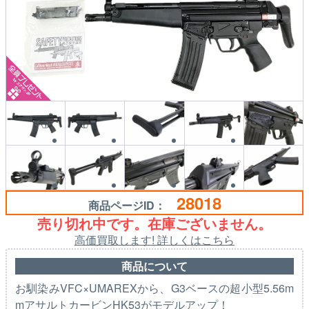
28018
商品ページID：
売り切れ中です。在庫ございません。
高価買取します! 詳しくはこちら
商品について
お馴染みVFC×UMAREXから、G3ベースの超小型5.56m
mアサルトカービンHK53がモデルアップ！