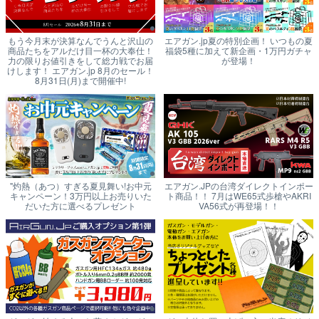
もう今月末が決算なんでうんと沢山の
エアガン.jp夏の特別企画！ いつもの夏
商品たちをアルだけ目一杯の大奉仕！
福袋5種に加えて新企画・1万円ガチャ
力の限りお値引きをして総力戦でお届
が登場！
けします！ エアガン.jp 8月のセール！
8月31日(月)まで開催中!
"灼熱（あつ）すぎる夏見舞い!お中元
エアガン.JPの台湾ダイレクトインポー
キャンペーン！3万円以上お売りいた
ト商品！！ 7月はWE65式歩槍やAKRI
だいた方に選べるプレゼント
VA56式が再登場！！