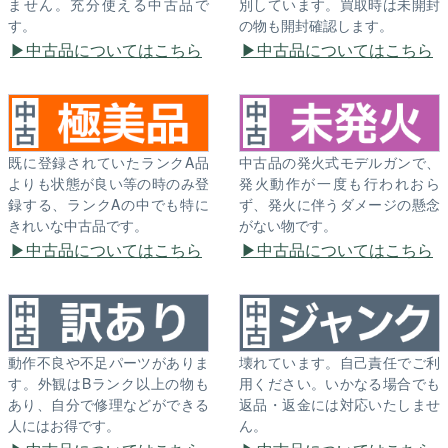
ません。充分使える中古品で
別しています。買取時は未開封
す。
の物も開封確認します。
中古品についてはこちら
中古品についてはこちら
既に登録されていたランクA品
中古品の発火式モデルガンで、
よりも状態が良い等の時のみ登
発火動作が一度も行われおら
録する、ランクAの中でも特に
ず、発火に伴うダメージの懸念
きれいな中古品です。
がない物です。
中古品についてはこちら
中古品についてはこちら
動作不良や不足パーツがありま
壊れています。自己責任でご利
す。外観はBランク以上の物も
用ください。いかなる場合でも
あり、自分で修理などができる
返品・返金には対応いたしませ
人にはお得です。
ん。