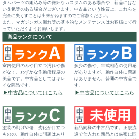
タムパーツの組込み等の微細なカスタムのある場合や、新品にはな
い臭気等のある場合がございます。中古品という性質上、これらを
完全に失くすことは出来かねますのでご容赦ください。
また、マガジンガス漏れ等の基本的なメンテナンスはお客様にて行
っていただくようお願いします。
商品ランクについて
室内使用のみや目立つ汚れや傷
多少の傷や、年式相応の使用感
がなく、わずかな作動痕程度の
がありますが、動作自体に問題
美品です。中古品としてはキレ
はありません。普通の中古品で
イな商品です。
す。
中古品についてはこちら
中古品についてはこちら
塗装の剥げや傷、劣化が目立つ
新品同様の中古品です。正規流
ものの、動作自体に問題はあり
通で仕入れた新品とは厳密に区