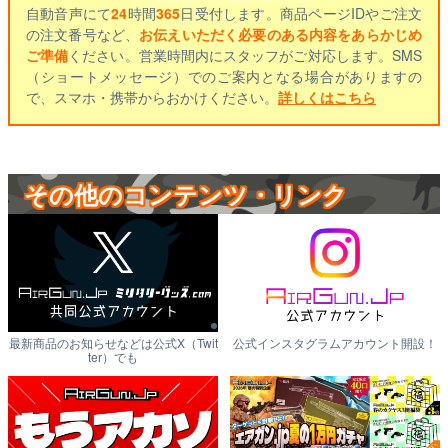
自動音声にて
24
時間
365
日受付します。商品ページIDやご注文
の注文番号など、
お伝えいただく必要のある内容をあらかじめ
ご準備
ください。営業時間内にスタッフがご対応します。SMS
（ショートメッセージ）でのご案内となる場合がありますの
で、スマホ・携帯からおかけください。
詳しくはこちら
その他のコンテンツ・リンク
最新商品のお知らせなどは公式X（Twit
公式インスタグラムアカウント開設！
ter）でも