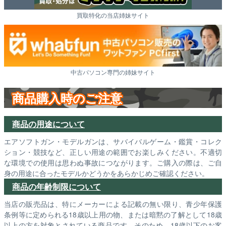
買取特化の当店姉妹サイト
中古パソコン専門の姉妹サイト
商品購入時のご注意
商品の用途について
エアソフトガン・モデルガンは、サバイバルゲーム・鑑賞・コレク
ション・競技など、正しい用途の範囲でお楽しみください。不適切
な環境での使用は思わぬ事故につながります。ご購入の際は、ご自
身の用途に合ったモデルかどうかをあらかじめご確認ください。
商品の年齢制限について
当店の販売品は、特にメーカーによる記載の無い限り、青少年保護
条例等に定められる18歳以上用の物、または暗黙の了解として18歳
以上の方を対象とされている商品です。そのため、18歳以下のお客