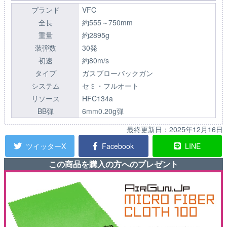
ブランド
VFC
全長
約555～750mm
重量
約2895g
装弾数
30発
初速
約80m/s
タイプ
ガスブローバックガン
システム
セミ・フルオート
リソース
HFC134a
BB弾
6mm0.20g弾
最終更新日：
2025年12月16日
ツイッターX
Facebook
LINE
この商品を購入の方へのプレゼント