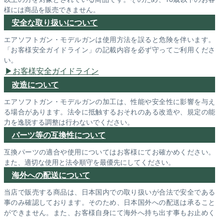
様には商品を販売できません。
安全な取り扱いについて
エアソフトガン・モデルガンは使用方法を誤ると危険を伴います。
「お客様安全ガイドライン」の記載内容を必ず守ってご利用くださ
い。
お客様安全ガイドライン
改造について
エアソフトガン・モデルガンの加工は、性能や安全性に影響を与え
る場合があります。法令に抵触するおそれのある改造や、規定の能
力を逸脱する調整は行わないでください。
パーツ等の互換性について
互換パーツの適合や使用についてはお客様にてお確かめください。
また、適切な使用と法令順守を最優先にしてください。
海外への配送について
当店で販売する商品は、日本国内での取り扱いが合法で安全である
事のみ確認しております。そのため、日本国外への配送は承ること
ができません。また、お客様自身にて海外へ持ち出す事もお止めく