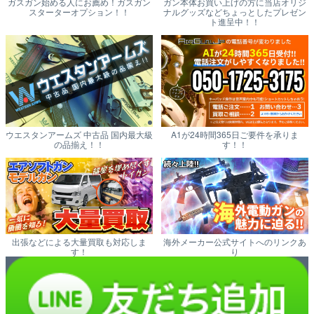
ガスガン始める人にお薦め！ガスガン
ガン本体お買い上げの方に当店オリジ
スターターオプション！！
ナルグッズなどちょっとしたプレゼン
ト進呈中！！
ウエスタンアームズ 中古品 国内最大級
A1が24時間365日ご要件を承りま
の品揃え！！
す！！
出張などによる大量買取も対応しま
海外メーカー公式サイトへのリンクあ
す！
り