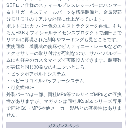
SEFロア仕様のスティールプレスレシーバーにハンマー
＆トリガーもスティールパーツを標準装備と、金属製部
分モリモリのリアルな外観に仕上がっています。
ボルトにはカッパー色のエキストラクターを再現。もち
ろんH&Kオフィシャルライセンスプロダクトで細部まで
リアルに再現された刻印やマーキングも見どころです。
実銃同様、着脱式の銃床やピカティニー・レールなどの
アクセサリーの取り付けが可能なので、サバイバルゲー
ムにも好みのカスタマイズで実践投入できます。装弾数
が実銃と同じ30発なのもニクいところ。
・ビックボアボルトシステム
・ヘビーリコイルバッファーシステム
・可変式HOP
外装パーツは一部、同社MP5等フルサイズMP5との互換
性がありますが、マガジンは同社JK33/55シリーズ専用
で同社G3・MP5や他メーカー製品との互換性はありま
せん。
ガスガンスペック