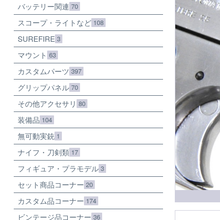
バッテリー関連
70
スコープ・ライトなど
108
SUREFIRE
3
マウント
63
カスタムパーツ
397
グリップパネル
70
その他アクセサリ
80
装備品
104
無可動実銃
1
ナイフ・刀剣類
17
フィギュア・プラモデル
3
セット商品コーナー
20
カスタム品コーナー
174
ビンテージ品コーナー
36