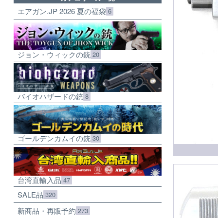
エアガン.JP 2026 夏の福袋
6
ジョン・ウィックの銃
20
バイオハザードの銃
8
ゴールデンカムイの銃
30
台湾直輸入品
47
SALE品
320
新商品・再販予約
273