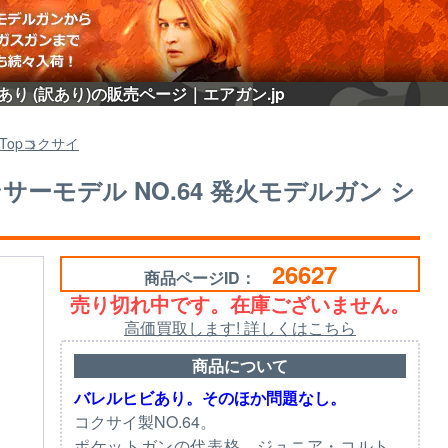
あり (訳あり)の販売ページ｜エアガン.jp
Top
コクサイ
サーモデル NO.64 発火モデルガン シ
26627
商品ページID：
売り切れ中です。在庫ございません。
高価買取します! 詳しくはこちら
商品について
バレルヒビあり。そのほか問題なし。
コクサイ製NO.64。
ポケットガンの代表格。ジュニア・コルト、