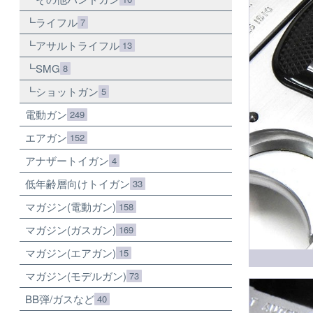
ライフル
7
アサルトライフル
13
SMG
8
ショットガン
5
電動ガン
249
エアガン
152
アナザートイガン
4
低年齢層向けトイガン
33
マガジン(電動ガン)
158
マガジン(ガスガン)
169
マガジン(エアガン)
15
マガジン(モデルガン)
73
BB弾/ガスなど
40