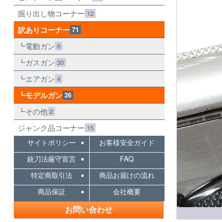
掘り出し物コーナー
12
訳ありコーナー
71
電動ガン
6
ガスガン
30
エアガン
4
モデルガン
26
その他
2
ジャンク品コーナー
15
サイトポリシー
お客様安全ガイド
銃刀法厳守宣言
FAQ
特定商取引法
商品お届けの流れ
商品保証
会社概要
お問い合わせ