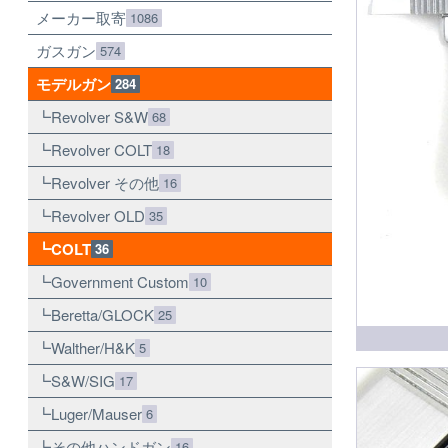
メーカー取寄
1086
ガスガン
574
モデルガン
284
Revolver S&W
68
Revolver COLT
18
Revolver その他
16
Revolver OLD
35
COLT
36
Government Custom
10
Beretta/GLOCK
25
Walther/H&K
5
S&W/SIG
17
Luger/Mauser
6
その他ハンドガン
16