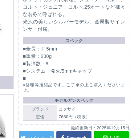
コルト・ジュニア、コルト.25オートなど様々
な名称で呼ばれる。
光沢の美しいシルバーモデル。金属製サイレ
ンサー付属。
スペック
■全長：115mm
■重量：230g
■装弾数：6
■システム：発火/5mmキャップ
■
※修理等推奨品です。ご了承の上ご購入くださいま
せ。
モデルガンスペック
ブランド
コクサイ
定価
7650円（税抜）
最終更新日：
2025年12月15日
ツイッターX
Facebook
LINE