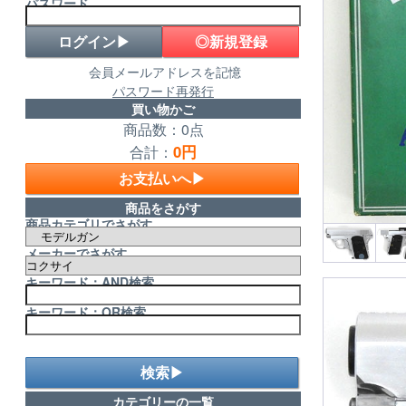
パスワード
◎新規登録
会員メールアドレスを記憶
パスワード再発行
買い物かご
商品数：0点
0円
合計：
お支払いへ▶
商品をさがす
商品カテゴリでさがす
メーカーでさがす
キーワード：AND検索
キーワード：OR検索
検索▶
カテゴリーの一覧