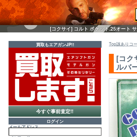
[コクサイ] コルト ポケット.25オート
Top
訳ありコ
買取もエアガンJP!!
[コク
ルバー
今すぐ事前査定!!
ログイン
メールアドレス