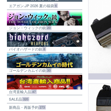
エアガン.JP 2026 夏の福袋
6
ジョン・ウィックの銃
20
バイオハザードの銃
8
ゴールデンカムイの銃
30
台湾直輸入品
47
SALE品
320
新商品・再販予約
273