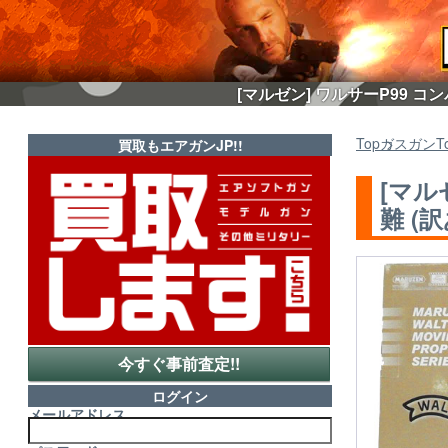
[マルゼン] ワルサーP99 コ
Top
ガスガン
T
買取もエアガンJP!!
[マル
難 (
今すぐ事前査定!!
ログイン
メールアドレス