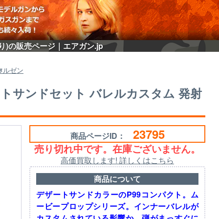
あり)の販売ページ｜エアガン.jp
マルゼン
デザートサンドセット バレルカスタム 発射
23795
商品ページID：
売り切れ中です。在庫ございません。
高価買取します! 詳しくはこちら
商品について
デザートサンドカラーのP99コンパクト。ム
ービープロップシリーズ。インナーバレルが
カスタムされている影響か、弾がまっすぐに