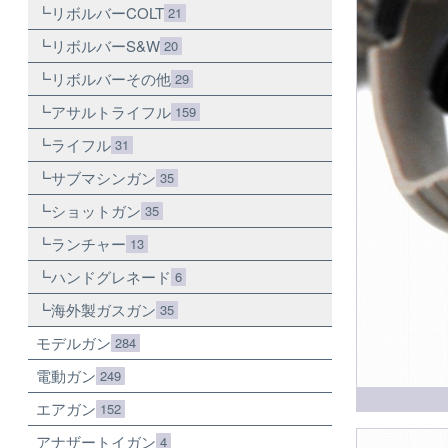
リボルバーCOLT
21
リボルバーS&W
20
リボルバーその他
29
アサルトライフル
159
ライフル
31
サブマシンガン
35
ショットガン
35
ランチャー
13
ハンドグレネード
6
海外製ガスガン
35
モデルガン
284
電動ガン
249
エアガン
152
アナザートイガン
4