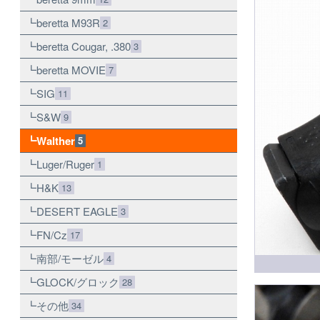
beretta M93R
2
beretta Cougar, .380
3
beretta MOVIE
7
SIG
11
S&W
9
Walther
5
Luger/Ruger
1
H&K
13
DESERT EAGLE
3
FN/Cz
17
南部/モーゼル
4
GLOCK/グロック
28
その他
34