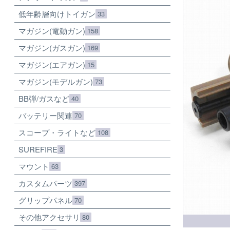
低年齢層向けトイガン
33
マガジン(電動ガン)
158
マガジン(ガスガン)
169
マガジン(エアガン)
15
マガジン(モデルガン)
73
BB弾/ガスなど
40
バッテリー関連
70
スコープ・ライトなど
108
SUREFIRE
3
マウント
63
カスタムパーツ
397
グリップパネル
70
その他アクセサリ
80