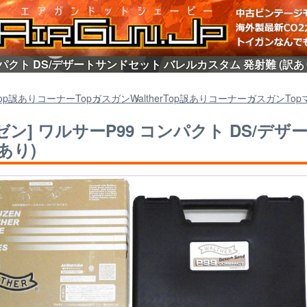
ンパクト DS/デザートサンドセット バレルカスタム 発射難 (訳
op
訳ありコーナー
Top
ガスガン
Walther
Top
訳ありコーナー
ガスガン
Top
ゼン] ワルサーP99 コンパクト DS/
訳あり)