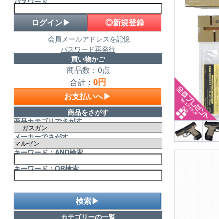
パスワード
◎新規登録
会員メールアドレスを記憶
パスワード再発行
買い物かご
商品数：0点
0円
合計：
お支払いへ▶
商品をさがす
商品カテゴリでさがす
メーカーでさがす
キーワード：AND検索
キーワード：OR検索
検索▶
カテゴリーの一覧