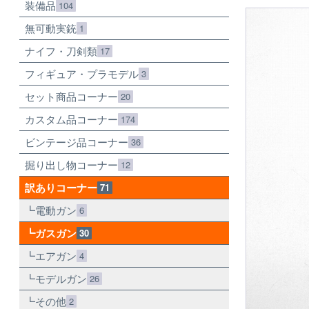
装備品
104
無可動実銃
1
ナイフ・刀剣類
17
フィギュア・プラモデル
3
セット商品コーナー
20
カスタム品コーナー
174
ビンテージ品コーナー
36
掘り出し物コーナー
12
訳ありコーナー
71
電動ガン
6
ガスガン
30
エアガン
4
モデルガン
26
その他
2