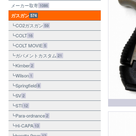
メーカー取寄
1086
ガスガン
574
CO2ガスガン
59
COLT
16
COLT MOVIE
5
ガバメントカスタム
21
Kimber
2
Wilson
1
Springfield
8
SV
2
STI
12
Para-ordnance
2
Hi-CAPA
13
beretta 9mm
12