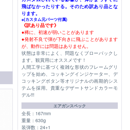
飛ばなかったりする。そのため訳あり品とな
ります。
※(カスタム元パーツ付属)
《訳あり品です》
●稀に、初速が弱いことがあります
●発射不良で弾が下向きに飛ぶことがあります
が、動作には問題はありません。
状態は非常によく、問題なくブローバックし
ます。観賞用にオススメです！
人間工学に基づく複雑な形状のフレームグリ
ップを始め、コッキングインジケーター、デ
コッキングボタン等オリジナルの画期的シス
テムを採用。貴重なデザートサンドカラーモ
デル!!!
エアガンスペック
全長：167mm
重量：630g
装弾数：24+1