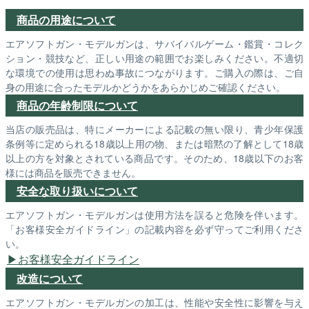
商品の用途について
エアソフトガン・モデルガンは、サバイバルゲーム・鑑賞・コレク
ション・競技など、正しい用途の範囲でお楽しみください。不適切
な環境での使用は思わぬ事故につながります。ご購入の際は、ご自
身の用途に合ったモデルかどうかをあらかじめご確認ください。
商品の年齢制限について
当店の販売品は、特にメーカーによる記載の無い限り、青少年保護
条例等に定められる18歳以上用の物、または暗黙の了解として18歳
以上の方を対象とされている商品です。そのため、18歳以下のお客
様には商品を販売できません。
安全な取り扱いについて
エアソフトガン・モデルガンは使用方法を誤ると危険を伴います。
「お客様安全ガイドライン」の記載内容を必ず守ってご利用くださ
い。
お客様安全ガイドライン
改造について
エアソフトガン・モデルガンの加工は、性能や安全性に影響を与え