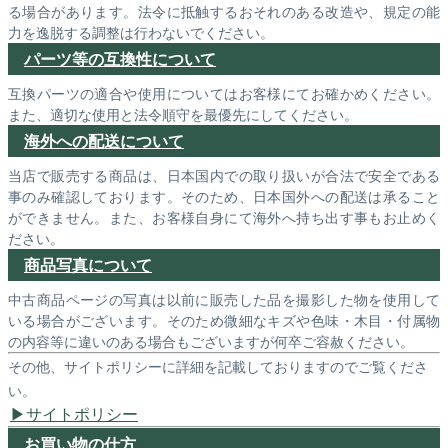
る場合があります。法令に抵触するおそれのある改造や、規定の能
力を逸脱する調整は行わないでください。
パーツ等の互換性について
互換パーツの適合や使用についてはお客様にてお確かめください。
また、適切な使用と法令順守を最優先にしてください。
海外への配送について
当店で販売する商品は、日本国内での取り扱いが合法で安全である
事のみ確認しております。そのため、日本国外への配送は承ること
ができません。また、お客様自身にて海外へ持ち出す事もお止めく
ださい。
商品写真について
中古商品ページの写真は以前に販売した品を撮影した物を使用して
いる場合がございます。そのため微細なキズや色味・木目・付属物
の内容等に違いのある場合もございますが何卒ご容赦ください。
その他、サイトポリシーに詳細を記載しておりますのでご覧くださ
い。
サイトポリシー
お買い物の仕方