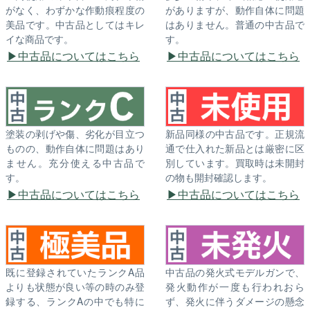
がなく、わずかな作動痕程度の
がありますが、動作自体に問題
美品です。中古品としてはキレ
はありません。普通の中古品で
イな商品です。
す。
中古品についてはこちら
中古品についてはこちら
塗装の剥げや傷、劣化が目立つ
新品同様の中古品です。正規流
ものの、動作自体に問題はあり
通で仕入れた新品とは厳密に区
ません。充分使える中古品で
別しています。買取時は未開封
す。
の物も開封確認します。
中古品についてはこちら
中古品についてはこちら
既に登録されていたランクA品
中古品の発火式モデルガンで、
よりも状態が良い等の時のみ登
発火動作が一度も行われおら
録する、ランクAの中でも特に
ず、発火に伴うダメージの懸念