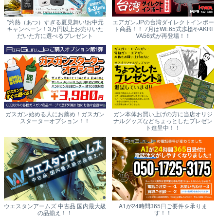
"灼熱（あつ）すぎる夏見舞い!お中元
エアガン.JPの台湾ダイレクトインポー
キャンペーン！3万円以上お売りいた
ト商品！！ 7月はWE65式歩槍やAKRI
だいた方に選べるプレゼント
VA56式が再登場！！
ガスガン始める人にお薦め！ガスガン
ガン本体お買い上げの方に当店オリジ
スターターオプション！！
ナルグッズなどちょっとしたプレゼン
ト進呈中！！
ウエスタンアームズ 中古品 国内最大級
A1が24時間365日ご要件を承りま
の品揃え！！
す！！