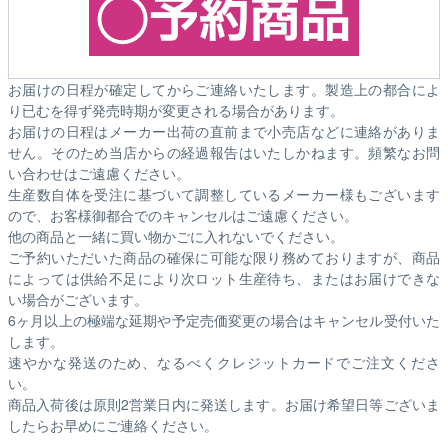
お届けの日程が確定してからご連絡いたします。製造上の都合によ
り已むを得ず発売時期が変更される場合があります。
お届けの日程はメーカー出荷の直前まで小売店などに連絡がありま
せん。そのため
当店からの経過報告はいたしかねます。
頻繁なお問
い合わせはご遠慮ください。
生産数自体を受注に基づいて調整しているメーカー様もございます
ので、お客様御都合でのキャンセルはご遠慮ください。
他の商品と一緒に買い物かごに入れないでください。
ご予約いただいた商品の確保に可能な限り務めておりますが、商品
によっては供給不足により次ロット生産待ち、またはお届けできな
い場合がございます。
6ヶ月以上の極端な延期や予定売価変更の場合はキャンセル受付いた
します。
速やかな発送のため、なるべくクレジットカードでご注文くださ
い。
商品入荷後は原則2営業日内に発送します。お届け希望日等ございま
したらお早めにご連絡ください。