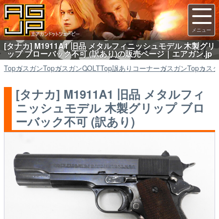
[タナカ] M1911A1 旧品 メタルフィニッシュモデル 木製グリ
ップ ブローバック不可 (訳あり)の販売ページ｜エアガン.jp
Top
ガスガン
Top
ガスガン
COLT
Top
訳ありコーナー
ガスガン
Top
カス
[タナカ] M1911A1 旧品 メタルフィ
ニッシュモデル 木製グリップ ブロ
ーバック不可 (訳あり)