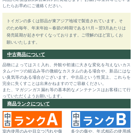
したらお早めにご連絡ください。
トイガンの多くは部品が東アジア地域で製造されています。そ
のため毎年、年末年始～春節の時期である11月～翌3月あたりは
発売延期が起きやすくなっております。ご理解のほど宜しくお
願いいたします。
中古商品について
品物によってはスミ入れ、外観や初速に大きな変化を与えないカス
タムパーツの組込み等の微細なカスタムのある場合や、新品にはな
い臭気等のある場合がございます。中古品という性質上、これらを
完全に失くすことは出来かねますのでご容赦ください。
また、マガジンガス漏れ等の基本的なメンテナンスはお客様にて行
っていただくようお願いします。
商品ランクについて
室内使用のみや目立つ汚れや傷
多少の傷や、年式相応の使用感