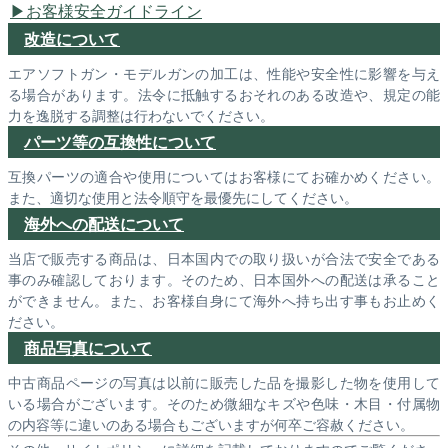
お客様安全ガイドライン
改造について
エアソフトガン・モデルガンの加工は、性能や安全性に影響を与え
る場合があります。法令に抵触するおそれのある改造や、規定の能
力を逸脱する調整は行わないでください。
パーツ等の互換性について
互換パーツの適合や使用についてはお客様にてお確かめください。
また、適切な使用と法令順守を最優先にしてください。
海外への配送について
当店で販売する商品は、日本国内での取り扱いが合法で安全である
事のみ確認しております。そのため、日本国外への配送は承ること
ができません。また、お客様自身にて海外へ持ち出す事もお止めく
ださい。
商品写真について
中古商品ページの写真は以前に販売した品を撮影した物を使用して
いる場合がございます。そのため微細なキズや色味・木目・付属物
の内容等に違いのある場合もございますが何卒ご容赦ください。