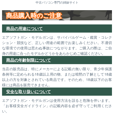
中古パソコン専門の姉妹サイト
商品購入時のご注意
商品の用途について
エアソフトガン・モデルガンは、サバイバルゲーム・鑑賞・コレク
ション・競技など、正しい用途の範囲でお楽しみください。不適切
な環境での使用は思わぬ事故につながります。ご購入の際は、ご自
身の用途に合ったモデルかどうかをあらかじめご確認ください。
商品の年齢制限について
当店の販売品は、特にメーカーによる記載の無い限り、青少年保護
条例等に定められる18歳以上用の物、または暗黙の了解として18歳
以上の方を対象とされている商品です。そのため、18歳以下のお客
様には商品を販売できません。
安全な取り扱いについて
エアソフトガン・モデルガンは使用方法を誤ると危険を伴います。
「お客様安全ガイドライン」の記載内容を必ず守ってご利用くださ
い。