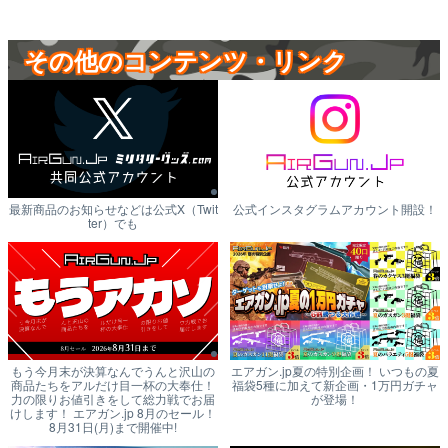
その他のコンテンツ・リンク
最新商品のお知らせなどは公式X（Twit
公式インスタグラムアカウント開設！
ter）でも
もう今月末が決算なんでうんと沢山の
エアガン.jp夏の特別企画！ いつもの夏
商品たちをアルだけ目一杯の大奉仕！
福袋5種に加えて新企画・1万円ガチャ
力の限りお値引きをして総力戦でお届
が登場！
けします！ エアガン.jp 8月のセール！
8月31日(月)まで開催中!