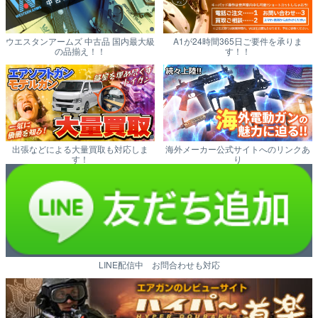
ウエスタンアームズ 中古品 国内最大級
A1が24時間365日ご要件を承りま
の品揃え！！
す！！
出張などによる大量買取も対応しま
海外メーカー公式サイトへのリンクあ
す！
り
LINE配信中 お問合わせも対応