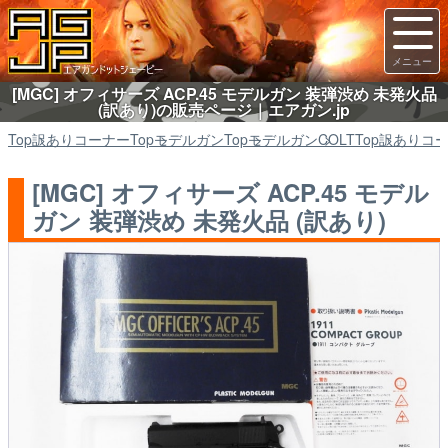
[MGC] オフィサーズ ACP.45 モデルガン 装弾渋め 未発火品
(訳あり)の販売ページ｜エアガン.jp
Top
訳ありコーナー
Top
モデルガン
Top
モデルガン
COLT
Top
訳ありコ
[MGC] オフィサーズ ACP.45 モデル
ガン 装弾渋め 未発火品 (訳あり)