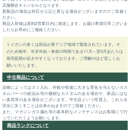
店舗都合キャンセルとなります。
新製品の場合は対応が上記と異なる場合がございますのでご容赦く
ださい。
商品入荷後は原則2営業日内に発送します。お届け希望日等ございま
したらお早めにご連絡ください。
トイガンの多くは部品が東アジア地域で製造されています。そ
のため毎年、年末年始～春節の時期である11月～翌3月あたりは
発売延期が起きやすくなっております。ご理解のほど宜しくお
願いいたします。
中古商品について
品物によってはスミ入れ、外観や初速に大きな変化を与えないカス
タムパーツの組込み等の微細なカスタムのある場合や、新品にはな
い臭気等のある場合がございます。中古品という性質上、これらを
完全に失くすことは出来かねますのでご容赦ください。
また、マガジンガス漏れ等の基本的なメンテナンスはお客様にて行
っていただくようお願いします。
商品ランクについて