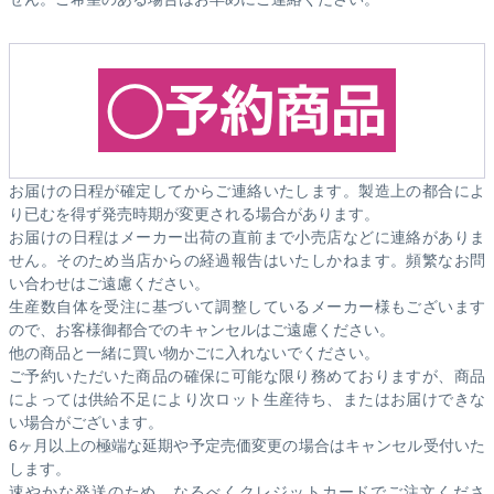
お届けの日程が確定してからご連絡いたします。製造上の都合によ
り已むを得ず発売時期が変更される場合があります。
お届けの日程はメーカー出荷の直前まで小売店などに連絡がありま
せん。そのため
当店からの経過報告はいたしかねます。
頻繁なお問
い合わせはご遠慮ください。
生産数自体を受注に基づいて調整しているメーカー様もございます
ので、お客様御都合でのキャンセルはご遠慮ください。
他の商品と一緒に買い物かごに入れないでください。
ご予約いただいた商品の確保に可能な限り務めておりますが、商品
によっては供給不足により次ロット生産待ち、またはお届けできな
い場合がございます。
6ヶ月以上の極端な延期や予定売価変更の場合はキャンセル受付いた
します。
速やかな発送のため、なるべくクレジットカードでご注文くださ