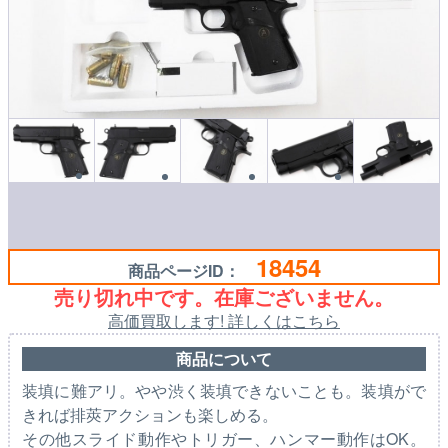
18454
商品ページID：
売り切れ中です。在庫ございません。
高価買取します! 詳しくはこちら
商品について
装填に難アリ。やや渋く装填できないことも。装填がで
きれば排莢アクションも楽しめる。
その他スライド動作やトリガー、ハンマー動作はOK。