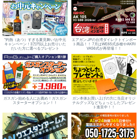
"灼熱（あつ）すぎる夏見舞い!お中元
エアガン.JPの台湾ダイレクトインポー
キャンペーン！3万円以上お売りいた
ト商品！！ 7月はWE65式歩槍やAKRI
だいた方に選べるプレゼント
VA56式が再登場！！
ガスガン始める人にお薦め！ガスガン
ガン本体お買い上げの方に当店オリジ
スターターオプション！！
ナルグッズなどちょっとしたプレゼン
ト進呈中！！