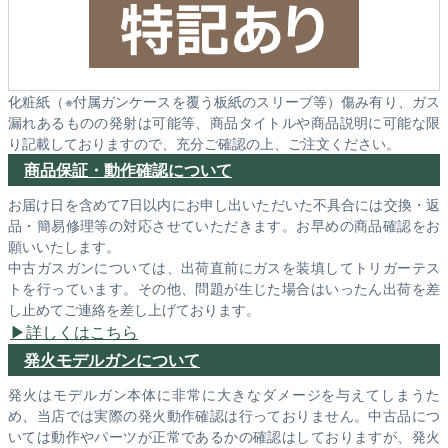
化粧紙（※付属ガンケースを覆う板紙のスリーブ等）傷み有り、ガス
漏れあるものの発射は可能等、商品タイトルや商品説明に可能な限
り記載しておりますので、充分ご確認の上、ご注文ください。
商品保証・動作確認について
お届け日を含めて7日以内にお申し出いただいた不具合には交換・返
品・簡易修理等の対応させていただきます。お早めの商品確認をお
願いいたします。
中古ガスガンについては、出荷直前にガスを装填してトリガーテス
トを行っています。その他、問題が生じた場合はいったん出荷を差
し止めてご連絡を差し上げております。
詳しくはこちら
発火モデルガンについて
発火はモデルガン本体に非常に大きなダメージを与えてしまうた
め、当店では実際の発火動作確認は行っておりません。中古品につ
いては動作やパーツが正常であるかの確認はしておりますが、発火