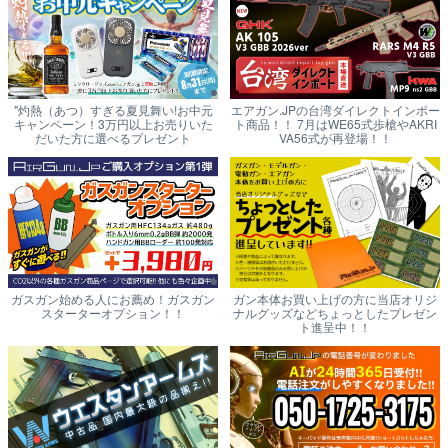
"灼熱（あつ）すぎる夏見舞い!お中元
エアガン.JPの台湾ダイレクトインポー
キャンペーン！3万円以上お売りいた
ト商品！！ 7月はWE65式歩槍やAKRI
だいた方に選べるプレゼント
VA56式が再登場！！
ガスガン始める人にお薦め！ガスガン
ガン本体お買い上げの方に当店オリジ
スターターオプション！！
ナルグッズなどちょっとしたプレゼン
ト進呈中！！