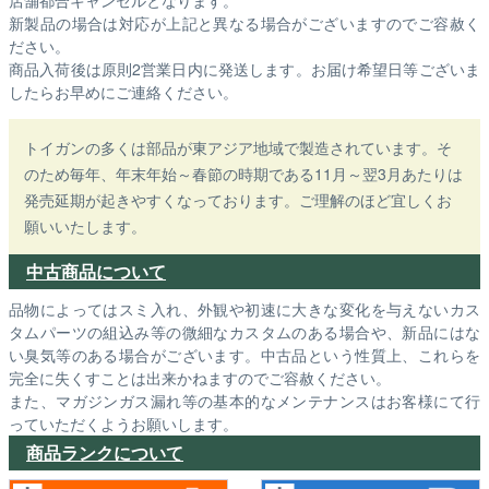
新製品の場合は対応が上記と異なる場合がございますのでご容赦く
ださい。
商品入荷後は原則2営業日内に発送します。お届け希望日等ございま
したらお早めにご連絡ください。
トイガンの多くは部品が東アジア地域で製造されています。そ
のため毎年、年末年始～春節の時期である11月～翌3月あたりは
発売延期が起きやすくなっております。ご理解のほど宜しくお
願いいたします。
中古商品について
品物によってはスミ入れ、外観や初速に大きな変化を与えないカス
タムパーツの組込み等の微細なカスタムのある場合や、新品にはな
い臭気等のある場合がございます。中古品という性質上、これらを
完全に失くすことは出来かねますのでご容赦ください。
また、マガジンガス漏れ等の基本的なメンテナンスはお客様にて行
っていただくようお願いします。
商品ランクについて