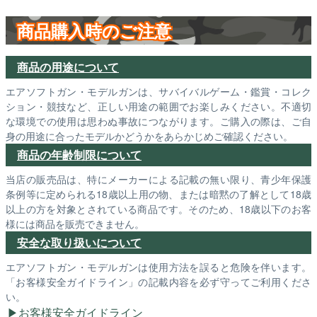
商品購入時のご注意
商品の用途について
エアソフトガン・モデルガンは、サバイバルゲーム・鑑賞・コレク
ション・競技など、正しい用途の範囲でお楽しみください。不適切
な環境での使用は思わぬ事故につながります。ご購入の際は、ご自
身の用途に合ったモデルかどうかをあらかじめご確認ください。
商品の年齢制限について
当店の販売品は、特にメーカーによる記載の無い限り、青少年保護
条例等に定められる18歳以上用の物、または暗黙の了解として18歳
以上の方を対象とされている商品です。そのため、18歳以下のお客
様には商品を販売できません。
安全な取り扱いについて
エアソフトガン・モデルガンは使用方法を誤ると危険を伴います。
「お客様安全ガイドライン」の記載内容を必ず守ってご利用くださ
い。
お客様安全ガイドライン