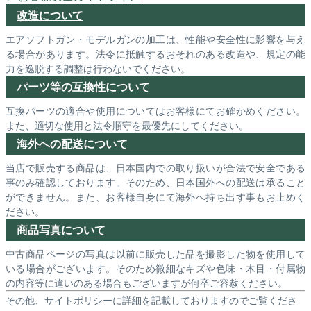
改造について
エアソフトガン・モデルガンの加工は、性能や安全性に影響を与え
る場合があります。法令に抵触するおそれのある改造や、規定の能
力を逸脱する調整は行わないでください。
パーツ等の互換性について
互換パーツの適合や使用についてはお客様にてお確かめください。
また、適切な使用と法令順守を最優先にしてください。
海外への配送について
当店で販売する商品は、日本国内での取り扱いが合法で安全である
事のみ確認しております。そのため、日本国外への配送は承ること
ができません。また、お客様自身にて海外へ持ち出す事もお止めく
ださい。
商品写真について
中古商品ページの写真は以前に販売した品を撮影した物を使用して
いる場合がございます。そのため微細なキズや色味・木目・付属物
の内容等に違いのある場合もございますが何卒ご容赦ください。
その他、サイトポリシーに詳細を記載しておりますのでご覧くださ