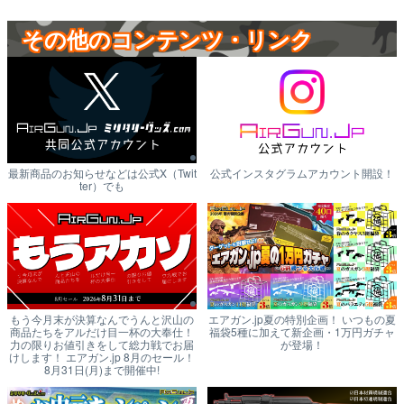
その他のコンテンツ・リンク
最新商品のお知らせなどは公式X（Twit
公式インスタグラムアカウント開設！
ter）でも
もう今月末が決算なんでうんと沢山の
エアガン.jp夏の特別企画！ いつもの夏
商品たちをアルだけ目一杯の大奉仕！
福袋5種に加えて新企画・1万円ガチャ
力の限りお値引きをして総力戦でお届
が登場！
けします！ エアガン.jp 8月のセール！
8月31日(月)まで開催中!