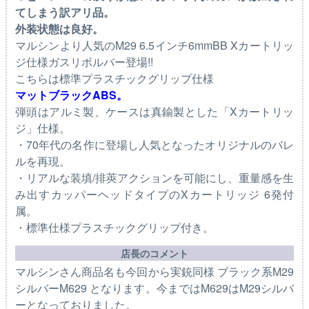
てしまう訳アリ品。
外装状態は良好。
マルシンより人気のM29 6.5インチ6mmBB Xカートリッ
ジ仕様ガスリボルバー登場!!
こちらは標準プラスチックグリップ仕様
マットブラックABS。
弾頭はアルミ製、ケースは真鍮製とした「Xカートリッ
ジ」仕様。
・70年代の名作に登場し人気となったオリジナルのバレ
ルを再現。
・リアルな装填/排莢アクションを可能にし、重量感を生
み出すカッパーヘッドタイプのXカートリッジ 6発付
属。
・標準仕様プラスチックグリップ付き。
店長のコメント
マルシンさん商品名も今回から実銃同様 ブラック系M29
シルバーM629 となります。今まではM629はM29シルバ
ーとなっておりました。