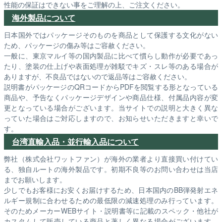
性能の保証はできない事をご理解の上、ご注文ください。
海外製品について
日本国外ではパッケージそのものを商品として保護する文化がない
ため、パッケージの傷み等はご容赦ください。
一般に、東京マルイ等の国内製品に比べて慣らし動作が必要であっ
たり、塗装の仕上げや表面処理が雑駁でキズ・スレ等のある場合が
ありますが、不良品ではないので返品等はご容赦ください。
説明書がパッケージのQRコードからPDFを閲覧する形となっている
商品や、予告なくパッケージデザインや商品仕様、付属品内容が変
更となっている場合がございます。当サイトでの説明と大きく異な
っていた場合はご対応しますので、お知らせいただきますと幸いで
す。
台湾直輸入品・並行輸入品について
弊社（株式会社ワットファン）が海外の業者より直接買い付けてい
る、独自ルートの海外製品です。初期不良等のお問い合わせは当店
までお願いします。
少しでもお客様にお安くお届けするため、日本国内のBB弾発射エネ
ルギー規制に合わせるための最低限の減速処理のみ行っています。
そのためメーカーWEBサイト・説明書等に記載のスペック・他社が
カスタムして販売している商品と著しく異なる場合がございます。