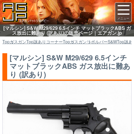
[マルシン] S&W M29/629 6.5インチ マットブラックABS ガ
ス放出に難あり (訳あり)の販売ページ｜エアガン.jp
Top
ガスガン
Top
訳ありコーナー
Top
ガスガン
リボルバーS&W
Top
訳あ
[マルシン] S&W M29/629 6.5インチ
マットブラックABS ガス放出に難あ
り (訳あり)