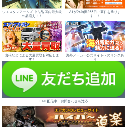
ウエスタンアームズ 中古品 国内最大級
A1が24時間365日ご要件を承りま
の品揃え！！
す！！
出張などによる大量買取も対応しま
海外メーカー公式サイトへのリンクあ
す！
り
LINE配信中 お問合わせも対応