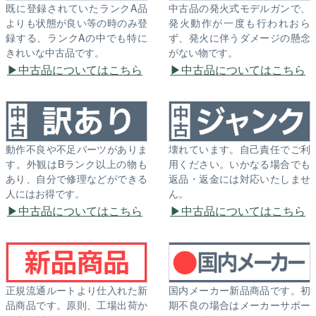
既に登録されていたランクA品
中古品の発火式モデルガンで、
よりも状態が良い等の時のみ登
発火動作が一度も行われおら
録する、ランクAの中でも特に
ず、発火に伴うダメージの懸念
きれいな中古品です。
がない物です。
中古品についてはこちら
中古品についてはこちら
動作不良や不足パーツがありま
壊れています。自己責任でご利
す。外観はBランク以上の物も
用ください。いかなる場合でも
あり、自分で修理などができる
返品・返金には対応いたしませ
人にはお得です。
ん。
中古品についてはこちら
中古品についてはこちら
正規流通ルートより仕入れた新
国内メーカー新品商品です。初
品商品です。原則、工場出荷か
期不良の場合はメーカーサポー