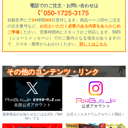
電話でのご注文・お問い合わせは
050-1725-3175
自動音声にて
24
時間
365
日受付します。商品ページIDやご注文
の注文番号など、
お伝えいただく必要のある内容をあらかじめ
ご準備
ください。営業時間内にスタッフがご対応します。SMS
（ショートメッセージ）でのご案内となる場合がありますの
で、スマホ・携帯からおかけください。
詳しくはこちら
その他のコンテンツ・リンク
最新商品のお知らせなどは公式X（Twit
公式インスタグラムアカウント開設！
ter）でも