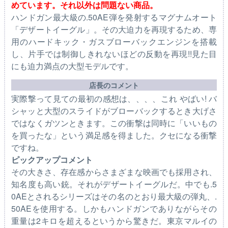
めています。それ以外は問題ない商品。
ハンドガン最大級の.50AE弾を発射するマグナムオート
「デザートイーグル」。その大迫力を再現するため、専
用のハードキック・ガスブローバックエンジンを搭載
し、片手では制御しきれないほどの反動を再現!!見た目
にも迫力満点の大型モデルです。
店長のコメント
実際撃って見ての最初の感想は、、、、これ やばい! バ
シャッと大型のスライドがブローバックするとき大げさ
ではなくガツンときます。この衝撃は同時に「いいもの
を買ったな」という満足感を得ました。クセになる衝撃
ですね。
ピックアップコメント
その大きさ、存在感からさまざまな映画でも採用され、
知名度も高い銃。それがデザートイーグルだ。中でも.5
0AEとされるシリーズはその名のとおり最大級の弾丸、.
50AEを使用する。しかもハンドガンでありながらその
重量は2キロを超えるというから驚きだ。東京マルイの