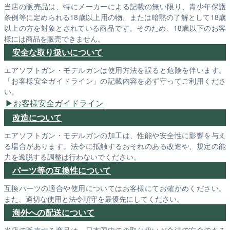
当店の販売品は、特にメーカーによる記載の無い限り、青少年保護
条例等に定められる18歳以上用の物、または暗黙の了解として18歳
以上の方を対象とされている商品です。そのため、18歳以下のお客
様には商品を販売できません。
安全な取り扱いについて
エアソフトガン・モデルガンは使用方法を誤ると危険を伴います。
「お客様安全ガイドライン」の記載内容を必ず守ってご利用くださ
い。
お客様安全ガイドライン
改造について
エアソフトガン・モデルガンの加工は、性能や安全性に影響を与え
る場合があります。法令に抵触するおそれのある改造や、規定の能
力を逸脱する調整は行わないでください。
パーツ等の互換性について
互換パーツの適合や使用についてはお客様にてお確かめください。
また、適切な使用と法令順守を最優先にしてください。
海外への配送について
当店で販売する商品は、日本国内での取り扱いが合法で安全である