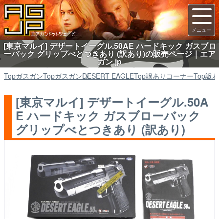
[東京マルイ] デザートイーグル.50AE ハードキック ガスブロ
ーバック グリップべとつきあり (訳あり)の販売ページ｜エア
ガン.jp
Top
ガスガン
Top
ガスガン
DESERT EAGLE
Top
訳ありコーナー
Top
訳あ
[東京マルイ] デザートイーグル.50A
E ハードキック ガスブローバック
グリップべとつきあり (訳あり)