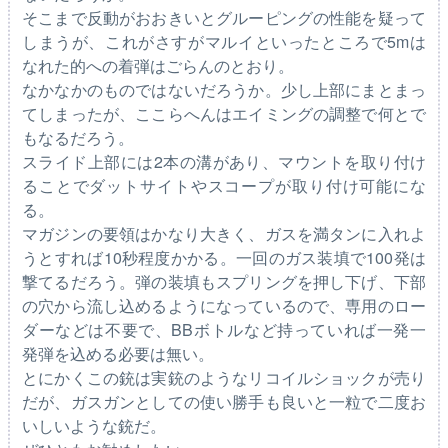
そこまで反動がおおきいとグルーピングの性能を疑って
しまうが、これがさすがマルイといったところで5mは
なれた的への着弾はごらんのとおり。
なかなかのものではないだろうか。少し上部にまとまっ
てしまったが、ここらへんはエイミングの調整で何とで
もなるだろう。
スライド上部には2本の溝があり、マウントを取り付け
ることでダットサイトやスコープが取り付け可能にな
る。
マガジンの要領はかなり大きく、ガスを満タンに入れよ
うとすれば10秒程度かかる。一回のガス装填で100発は
撃てるだろう。弾の装填もスプリングを押し下げ、下部
の穴から流し込めるようになっているので、専用のロー
ダーなどは不要で、BBボトルなど持っていれば一発一
発弾を込める必要は無い。
とにかくこの銃は実銃のようなリコイルショックが売り
だが、ガスガンとしての使い勝手も良いと一粒で二度お
いしいような銃だ。