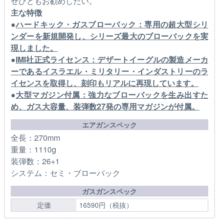
ぜひともお勧めしたい。
主な特徴
●
ハードキック・ガスブローバック：専用の超大型シリ
ンダーを新規開発し、シリーズ最大のブローバックを実
現しました。
●
IMI社正式ライセンス：デザートイーグルの製造メーカ
ーであるイスラエル・ミリタリー・インダストリーのラ
イセンスを取得し、刻印もリアルに再現しています。
●
大型マガジン付属：強力なブローバックを生み出すた
め、ガス大容量、装弾数27発の専用マガジンが付属。
エアガンスペック
全長：270mm
重量：1110g
装弾数：26+1
システム：セミ・ブローバック
ガスガンスペック
定価
16590円（税抜）