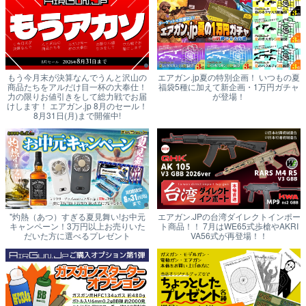
もう今月末が決算なんでうんと沢山の
エアガン.jp夏の特別企画！ いつもの夏
商品たちをアルだけ目一杯の大奉仕！
福袋5種に加えて新企画・1万円ガチャ
力の限りお値引きをして総力戦でお届
が登場！
けします！ エアガン.jp 8月のセール！
8月31日(月)まで開催中!
"灼熱（あつ）すぎる夏見舞い!お中元
エアガン.JPの台湾ダイレクトインポー
キャンペーン！3万円以上お売りいた
ト商品！！ 7月はWE65式歩槍やAKRI
だいた方に選べるプレゼント
VA56式が再登場！！