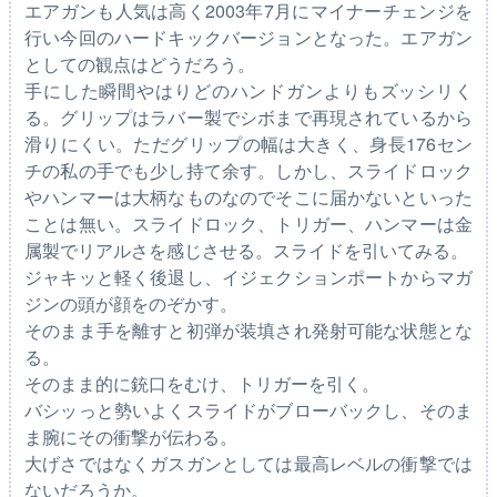
エアガンも人気は高く2003年7月にマイナーチェンジを
行い今回のハードキックバージョンとなった。エアガン
としての観点はどうだろう。
手にした瞬間やはりどのハンドガンよりもズッシリく
る。グリップはラバー製でシボまで再現されているから
滑りにくい。ただグリップの幅は大きく、身長176セン
チの私の手でも少し持て余す。しかし、スライドロック
やハンマーは大柄なものなのでそこに届かないといった
ことは無い。スライドロック、トリガー、ハンマーは金
属製でリアルさを感じさせる。スライドを引いてみる。
ジャキッと軽く後退し、イジェクションポートからマガ
ジンの頭が顔をのぞかす。
そのまま手を離すと初弾が装填され発射可能な状態とな
る。
そのまま的に銃口をむけ、トリガーを引く。
バシッっと勢いよくスライドがブローバックし、そのま
ま腕にその衝撃が伝わる。
大げさではなくガスガンとしては最高レベルの衝撃では
ないだろうか。