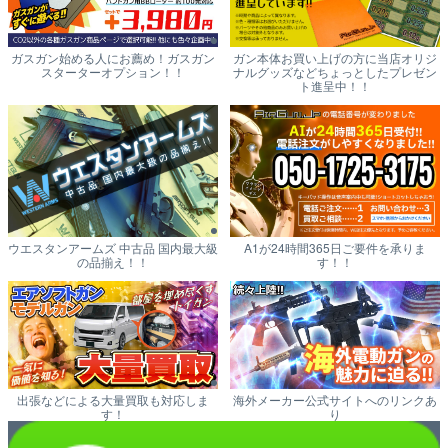
ガスガン始める人にお薦め！ガスガン
ガン本体お買い上げの方に当店オリジ
スターターオプション！！
ナルグッズなどちょっとしたプレゼン
ト進呈中！！
ウエスタンアームズ 中古品 国内最大級
A1が24時間365日ご要件を承りま
の品揃え！！
す！！
出張などによる大量買取も対応しま
海外メーカー公式サイトへのリンクあ
す！
り