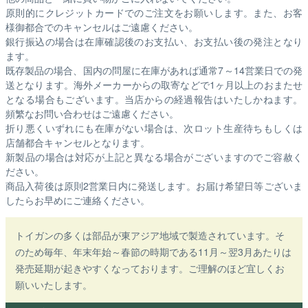
原則的にクレジットカードでのご注文をお願いします。また、お客
様御都合でのキャンセルはご遠慮ください。
銀行振込の場合は在庫確認後のお支払い、お支払い後の発注となり
ます。
既存製品の場合、国内の問屋に在庫があれば通常7～14営業日での発
送となります。海外メーカーからの取寄などで1ヶ月以上のおまたせ
となる場合もございます。
当店からの経過報告はいたしかねます。
頻繁なお問い合わせはご遠慮ください。
折り悪くいずれにも在庫がない場合は、次ロット生産待ちもしくは
店舗都合キャンセルとなります。
新製品の場合は対応が上記と異なる場合がございますのでご容赦く
ださい。
商品入荷後は原則2営業日内に発送します。お届け希望日等ございま
したらお早めにご連絡ください。
トイガンの多くは部品が東アジア地域で製造されています。そ
のため毎年、年末年始～春節の時期である11月～翌3月あたりは
発売延期が起きやすくなっております。ご理解のほど宜しくお
願いいたします。