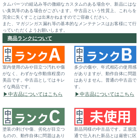
タムパーツの組込み等の微細なカスタムのある場合や、新品にはな
い臭気等のある場合がございます。中古品という性質上、これらを
完全に失くすことは出来かねますのでご容赦ください。
また、マガジンガス漏れ等の基本的なメンテナンスはお客様にて行
っていただくようお願いします。
商品ランクについて
室内使用のみや目立つ汚れや傷
多少の傷や、年式相応の使用感
がなく、わずかな作動痕程度の
がありますが、動作自体に問題
美品です。中古品としてはキレ
はありません。普通の中古品で
イな商品です。
す。
中古品についてはこちら
中古品についてはこちら
塗装の剥げや傷、劣化が目立つ
新品同様の中古品です。正規流
ものの、動作自体に問題はあり
通で仕入れた新品とは厳密に区