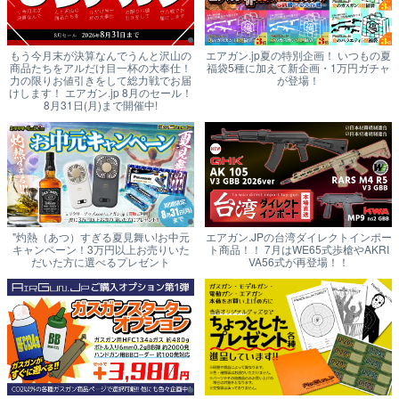
もう今月末が決算なんでうんと沢山の
エアガン.jp夏の特別企画！ いつもの夏
商品たちをアルだけ目一杯の大奉仕！
福袋5種に加えて新企画・1万円ガチャ
力の限りお値引きをして総力戦でお届
が登場！
けします！ エアガン.jp 8月のセール！
8月31日(月)まで開催中!
"灼熱（あつ）すぎる夏見舞い!お中元
エアガン.JPの台湾ダイレクトインポー
キャンペーン！3万円以上お売りいた
ト商品！！ 7月はWE65式歩槍やAKRI
だいた方に選べるプレゼント
VA56式が再登場！！