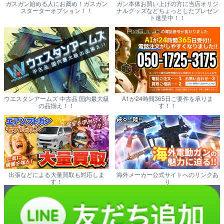
ガスガン始める人にお薦め！ガスガン
ガン本体お買い上げの方に当店オリジ
スターターオプション！！
ナルグッズなどちょっとしたプレゼン
ト進呈中！！
ウエスタンアームズ 中古品 国内最大級
A1が24時間365日ご要件を承りま
の品揃え！！
す！！
出張などによる大量買取も対応しま
海外メーカー公式サイトへのリンクあ
す！
り