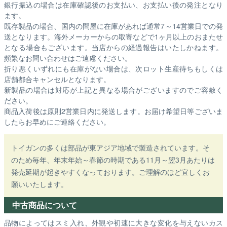
銀行振込の場合は在庫確認後のお支払い、お支払い後の発注となり
ます。
既存製品の場合、国内の問屋に在庫があれば通常7～14営業日での発
送となります。海外メーカーからの取寄などで1ヶ月以上のおまたせ
となる場合もございます。
当店からの経過報告はいたしかねます。
頻繁なお問い合わせはご遠慮ください。
折り悪くいずれにも在庫がない場合は、次ロット生産待ちもしくは
店舗都合キャンセルとなります。
新製品の場合は対応が上記と異なる場合がございますのでご容赦く
ださい。
商品入荷後は原則2営業日内に発送します。お届け希望日等ございま
したらお早めにご連絡ください。
トイガンの多くは部品が東アジア地域で製造されています。そ
のため毎年、年末年始～春節の時期である11月～翌3月あたりは
発売延期が起きやすくなっております。ご理解のほど宜しくお
願いいたします。
中古商品について
品物によってはスミ入れ、外観や初速に大きな変化を与えないカス