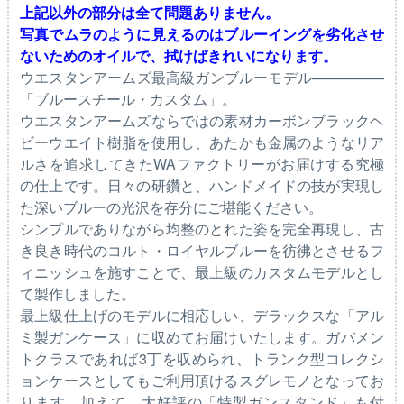
上記以外の部分は全て問題ありません。
写真でムラのように見えるのはブルーイングを劣化させ
ないためのオイルで、拭けばきれいになります。
ウエスタンアームズ最高級ガンブルーモデル—————
「ブルースチール・カスタム」。
ウエスタンアームズならではの素材カーボンブラックヘ
ビーウエイト樹脂を使用し、あたかも金属のようなリア
ルさを追求してきたWAファクトリーがお届けする究極
の仕上です。日々の研鑽と、ハンドメイドの技が実現し
た深いブルーの光沢を存分にご堪能ください。
シンプルでありながら均整のとれた姿を完全再現し、古
き良き時代のコルト・ロイヤルブルーを彷彿とさせるフ
ィニッシュを施すことで、最上級のカスタムモデルとし
て製作しました。
最上級仕上げのモデルに相応しい、デラックスな「アル
ミ製ガンケース」に収めてお届けいたします。ガバメン
トクラスであれば3丁を収められ、トランク型コレクシ
ョンケースとしてもご利用頂けるスグレモノとなってお
ります。加えて、大好評の「特製ガンスタンド」も付