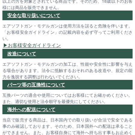
以上の方を対象とされている商品です。そのため、18歳以下のお客
様には商品を販売できません。
安全な取り扱いについて
エアソフトガン・モデルガンは使用方法を誤ると危険を伴います。
「お客様安全ガイドライン」の記載内容を必ず守ってご利用くださ
い。
お客様安全ガイドライン
改造について
エアソフトガン・モデルガンの加工は、性能や安全性に影響を与え
る場合があります。法令に抵触するおそれのある改造や、規定の能
力を逸脱する調整は行わないでください。
パーツ等の互換性について
互換パーツの適合や使用についてはお客様にてお確かめください。
また、適切な使用と法令順守を最優先にしてください。
海外への配送について
当店で販売する商品は、日本国内での取り扱いが合法で安全である
事のみ確認しております。そのため、日本国外への配送は承ること
ができません。また、お客様自身にて海外へ持ち出す事もお止めく