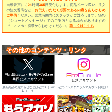
自動音声にて
24
時間
365
日受付します。商品ページIDやご注文
の注文番号など、
お伝えいただく必要のある内容をあらかじめ
ご準備
ください。営業時間内にスタッフがご対応します。SMS
（ショートメッセージ）でのご案内となる場合がありますの
で、スマホ・携帯からおかけください。
詳しくはこちら
その他のコンテンツ・リンク
最新商品のお知らせなどは公式X（Twit
公式インスタグラムアカウント開設！
ter）でも