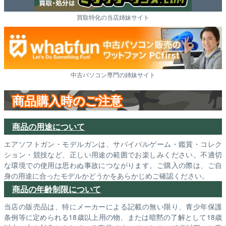
買取特化の当店姉妹サイト
中古パソコン専門の姉妹サイト
商品購入時のご注意
商品の用途について
エアソフトガン・モデルガンは、サバイバルゲーム・鑑賞・コレク
ション・競技など、正しい用途の範囲でお楽しみください。不適切
な環境での使用は思わぬ事故につながります。ご購入の際は、ご自
身の用途に合ったモデルかどうかをあらかじめご確認ください。
商品の年齢制限について
当店の販売品は、特にメーカーによる記載の無い限り、青少年保護
条例等に定められる18歳以上用の物、または暗黙の了解として18歳