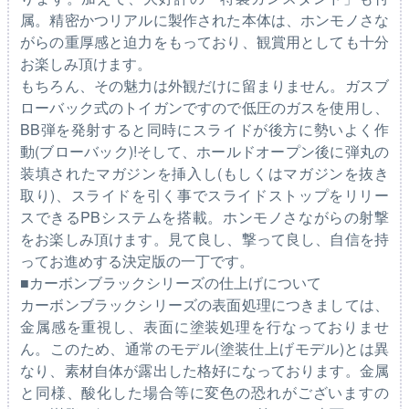
属。精密かつリアルに製作された本体は、ホンモノさな
がらの重厚感と迫力をもっており、観賞用としても十分
お楽しみ頂けます。
もちろん、その魅力は外観だけに留まりません。ガスブ
ローバック式のトイガンですので低圧のガスを使用し、
BB弾を発射すると同時にスライドが後方に勢いよく作
動(ブローバック)!そして、ホールドオープン後に弾丸の
装填されたマガジンを挿入し(もしくはマガジンを抜き
取り)、スライドを引く事でスライドストップをリリー
スできるPBシステムを搭載。ホンモノさながらの射撃
をお楽しみ頂けます。見て良し、撃って良し、自信を持
ってお進めする決定版の一丁です。
■カーボンブラックシリーズの仕上げについて
カーボンブラックシリーズの表面処理につきましては、
金属感を重視し、表面に塗装処理を行なっておりませ
ん。このため、通常のモデル(塗装仕上げモデル)とは異
なり、素材自体が露出した格好になっております。金属
と同様、酸化した場合等に変色の恐れがございますの