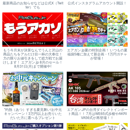
最新商品のお知らせなどは公式X（Twit
公式インスタグラムアカウント開設！
ter）でも
もう今月末が決算なんでうんと沢山の
エアガン.jp夏の特別企画！ いつもの夏
商品たちをアルだけ目一杯の大奉仕！
福袋5種に加えて新企画・1万円ガチャ
力の限りお値引きをして総力戦でお届
が登場！
けします！ エアガン.jp 8月のセール！
8月31日(月)まで開催中!
"灼熱（あつ）すぎる夏見舞い!お中元
エアガン.JPの台湾ダイレクトインポー
キャンペーン！3万円以上お売りいた
ト商品！！ 7月はWE65式歩槍やAKRI
だいた方に選べるプレゼント
VA56式が再登場！！