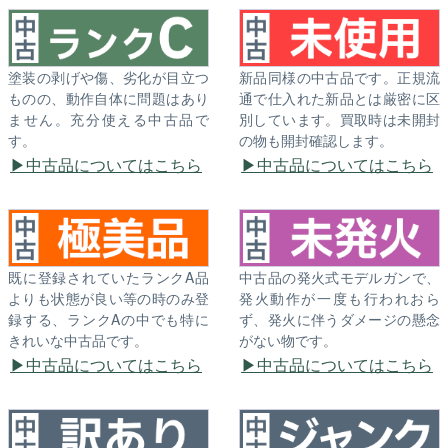
塗装の剥げや傷、劣化が目立つ
新品同様の中古品です。正規流
ものの、動作自体に問題はあり
通で仕入れた新品とは厳密に区
ません。充分使える中古品で
別しています。買取時は未開封
す。
の物も開封確認します。
中古品についてはこちら
中古品についてはこちら
既に登録されていたランクA品
中古品の発火式モデルガンで、
よりも状態が良い等の時のみ登
発火動作が一度も行われおら
録する、ランクAの中でも特に
ず、発火に伴うダメージの懸念
きれいな中古品です。
がない物です。
中古品についてはこちら
中古品についてはこちら