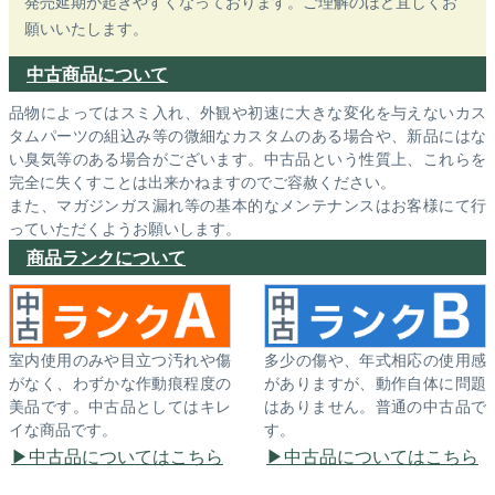
発売延期が起きやすくなっております。ご理解のほど宜しくお
願いいたします。
中古商品について
品物によってはスミ入れ、外観や初速に大きな変化を与えないカス
タムパーツの組込み等の微細なカスタムのある場合や、新品にはな
い臭気等のある場合がございます。中古品という性質上、これらを
完全に失くすことは出来かねますのでご容赦ください。
また、マガジンガス漏れ等の基本的なメンテナンスはお客様にて行
っていただくようお願いします。
商品ランクについて
室内使用のみや目立つ汚れや傷
多少の傷や、年式相応の使用感
がなく、わずかな作動痕程度の
がありますが、動作自体に問題
美品です。中古品としてはキレ
はありません。普通の中古品で
イな商品です。
す。
中古品についてはこちら
中古品についてはこちら