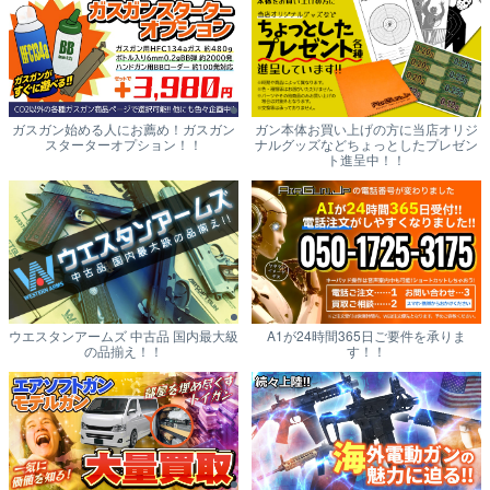
ガスガン始める人にお薦め！ガスガン
ガン本体お買い上げの方に当店オリジ
スターターオプション！！
ナルグッズなどちょっとしたプレゼン
ト進呈中！！
ウエスタンアームズ 中古品 国内最大級
A1が24時間365日ご要件を承りま
の品揃え！！
す！！