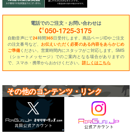
電話でのご注文・お問い合わせは
050-1725-3175
自動音声にて
24
時間
365
日受付します。商品ページIDやご注文
の注文番号など、
お伝えいただく必要のある内容をあらかじめ
ご準備
ください。営業時間内にスタッフがご対応します。SMS
（ショートメッセージ）でのご案内となる場合がありますの
で、スマホ・携帯からおかけください。
詳しくはこちら
その他のコンテンツ・リンク