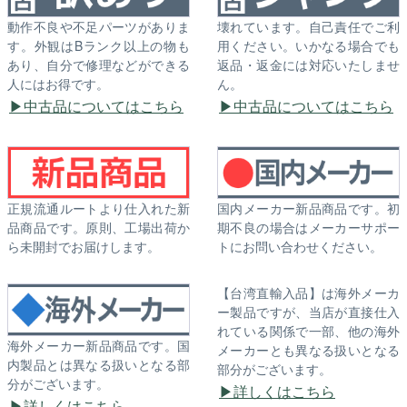
動作不良や不足パーツがありま
壊れています。自己責任でご利
す。外観はBランク以上の物も
用ください。いかなる場合でも
あり、自分で修理などができる
返品・返金には対応いたしませ
人にはお得です。
ん。
中古品についてはこちら
中古品についてはこちら
正規流通ルートより仕入れた新
国内メーカー新品商品です。初
品商品です。原則、工場出荷か
期不良の場合はメーカーサポー
ら未開封でお届けします。
トにお問い合わせください。
【台湾直輸入品】は海外メーカ
ー製品ですが、当店が直接仕入
れている関係で一部、他の海外
海外メーカー新品商品です。国
メーカーとも異なる扱いとなる
内製品とは異なる扱いとなる部
部分がございます。
分がございます。
詳しくはこちら
詳しくはこちら