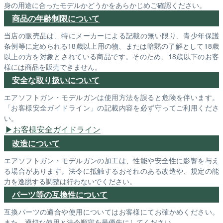
身の用途に合ったモデルかどうかをあらかじめご確認ください。
商品の年齢制限について
当店の販売品は、特にメーカーによる記載の無い限り、青少年保護
条例等に定められる18歳以上用の物、または暗黙の了解として18歳
以上の方を対象とされている商品です。そのため、18歳以下のお客
様には商品を販売できません。
安全な取り扱いについて
エアソフトガン・モデルガンは使用方法を誤ると危険を伴います。
「お客様安全ガイドライン」の記載内容を必ず守ってご利用くださ
い。
お客様安全ガイドライン
改造について
エアソフトガン・モデルガンの加工は、性能や安全性に影響を与え
る場合があります。法令に抵触するおそれのある改造や、規定の能
力を逸脱する調整は行わないでください。
パーツ等の互換性について
互換パーツの適合や使用についてはお客様にてお確かめください。
また、適切な使用と法令順守を最優先にしてください。