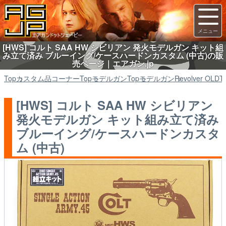
[HWS] コルト SAA HW シビリアン 発火モデルガン キット組
み立て済み ブルーイング/ケースハードンカスタム (中古)の販
売ページ｜エアガン.jp
Top
カスタム品コーナー
Top
モデルガン
Top
モデルガン
Revolver OLD
T
[HWS] コルト SAA HW シビリアン
発火モデルガン キット組み立て済み
ブルーイング/ケースハードンカスタ
ム (中古)