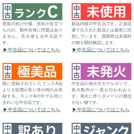
塗装の剥げや傷、劣化が目立つ
新品同様の中古品です。正規流
ものの、動作自体に問題はあり
通で仕入れた新品とは厳密に区
ません。充分使える中古品で
別しています。買取時は未開封
す。
の物も開封確認します。
中古品についてはこちら
中古品についてはこちら
既に登録されていたランクA品
中古品の発火式モデルガンで、
よりも状態が良い等の時のみ登
発火動作が一度も行われおら
録する、ランクAの中でも特に
ず、発火に伴うダメージの懸念
きれいな中古品です。
がない物です。
中古品についてはこちら
中古品についてはこちら