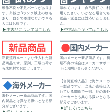
動作不良や不足パーツがありま
壊れています。自己責任でご利
す。外観はBランク以上の物も
用ください。いかなる場合でも
あり、自分で修理などができる
返品・返金には対応いたしませ
人にはお得です。
ん。
中古品についてはこちら
中古品についてはこちら
正規流通ルートより仕入れた新
国内メーカー新品商品です。初
品商品です。原則、工場出荷か
期不良の場合はメーカーサポー
ら未開封でお届けします。
トにお問い合わせください。
【台湾直輸入品】は海外メーカ
ー製品ですが、当店が直接仕入
れている関係で一部、他の海外
海外メーカー新品商品です。国
メーカーとも異なる扱いとなる
内製品とは異なる扱いとなる部
部分がございます。
分がございます。
詳しくはこちら
詳しくはこちら