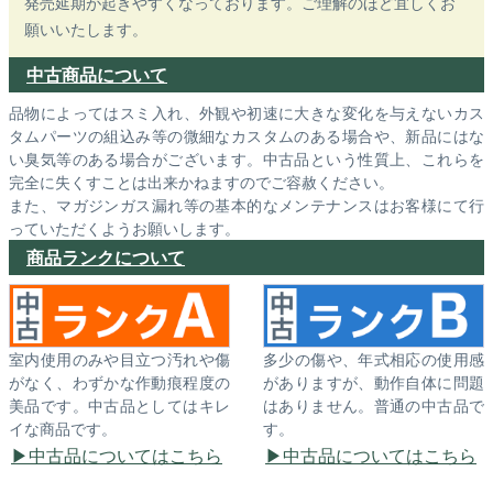
発売延期が起きやすくなっております。ご理解のほど宜しくお
願いいたします。
中古商品について
品物によってはスミ入れ、外観や初速に大きな変化を与えないカス
タムパーツの組込み等の微細なカスタムのある場合や、新品にはな
い臭気等のある場合がございます。中古品という性質上、これらを
完全に失くすことは出来かねますのでご容赦ください。
また、マガジンガス漏れ等の基本的なメンテナンスはお客様にて行
っていただくようお願いします。
商品ランクについて
室内使用のみや目立つ汚れや傷
多少の傷や、年式相応の使用感
がなく、わずかな作動痕程度の
がありますが、動作自体に問題
美品です。中古品としてはキレ
はありません。普通の中古品で
イな商品です。
す。
中古品についてはこちら
中古品についてはこちら