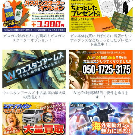
ガスガン始める人にお薦め！ガスガン
ガン本体お買い上げの方に当店オリジ
スターターオプション！！
ナルグッズなどちょっとしたプレゼン
ト進呈中！！
ウエスタンアームズ 中古品 国内最大級
A1が24時間365日ご要件を承りま
の品揃え！！
す！！