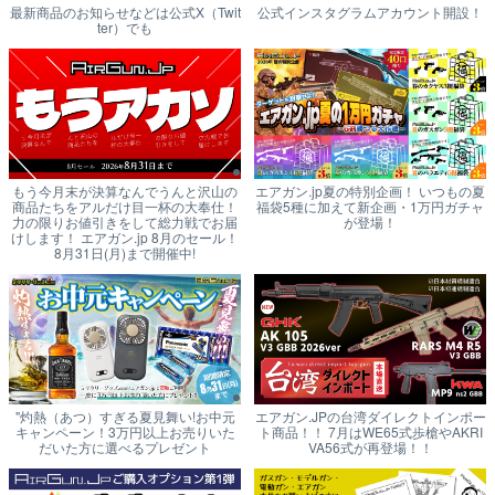
最新商品のお知らせなどは公式X（Twit
公式インスタグラムアカウント開設！
ter）でも
もう今月末が決算なんでうんと沢山の
エアガン.jp夏の特別企画！ いつもの夏
商品たちをアルだけ目一杯の大奉仕！
福袋5種に加えて新企画・1万円ガチャ
力の限りお値引きをして総力戦でお届
が登場！
けします！ エアガン.jp 8月のセール！
8月31日(月)まで開催中!
"灼熱（あつ）すぎる夏見舞い!お中元
エアガン.JPの台湾ダイレクトインポー
キャンペーン！3万円以上お売りいた
ト商品！！ 7月はWE65式歩槍やAKRI
だいた方に選べるプレゼント
VA56式が再登場！！