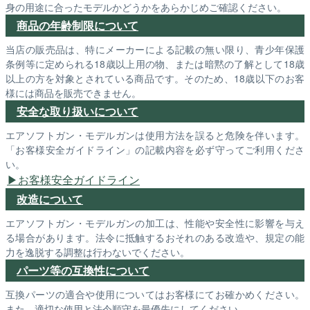
身の用途に合ったモデルかどうかをあらかじめご確認ください。
商品の年齢制限について
当店の販売品は、特にメーカーによる記載の無い限り、青少年保護
条例等に定められる18歳以上用の物、または暗黙の了解として18歳
以上の方を対象とされている商品です。そのため、18歳以下のお客
様には商品を販売できません。
安全な取り扱いについて
エアソフトガン・モデルガンは使用方法を誤ると危険を伴います。
「お客様安全ガイドライン」の記載内容を必ず守ってご利用くださ
い。
お客様安全ガイドライン
改造について
エアソフトガン・モデルガンの加工は、性能や安全性に影響を与え
る場合があります。法令に抵触するおそれのある改造や、規定の能
力を逸脱する調整は行わないでください。
パーツ等の互換性について
互換パーツの適合や使用についてはお客様にてお確かめください。
また、適切な使用と法令順守を最優先にしてください。