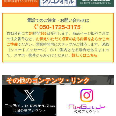
電話でのご注文・お問い合わせは
050-1725-3175
自動音声にて
24
時間
365
日受付します。商品ページIDやご注文
の注文番号など、
お伝えいただく必要のある内容をあらかじめ
ご準備
ください。営業時間内にスタッフがご対応します。SMS
（ショートメッセージ）でのご案内となる場合がありますの
で、スマホ・携帯からおかけください。
詳しくはこちら
その他のコンテンツ・リンク