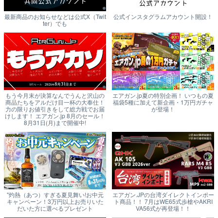
最新商品のお知らせなどは公式X（Twit
公式インスタグラムアカウント開設！
ter）でも
もう今月末が決算なんでうんと沢山の
エアガン.jp夏の特別企画！ いつもの夏
商品たちをアルだけ目一杯の大奉仕！
福袋5種に加えて新企画・1万円ガチャ
力の限りお値引きをして総力戦でお届
が登場！
けします！ エアガン.jp 8月のセール！
8月31日(月)まで開催中!
"灼熱（あつ）すぎる夏見舞い!お中元
エアガン.JPの台湾ダイレクトインポー
キャンペーン！3万円以上お売りいた
ト商品！！ 7月はWE65式歩槍やAKRI
だいた方に選べるプレゼント
VA56式が再登場！！