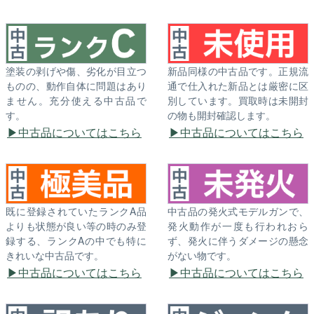
塗装の剥げや傷、劣化が目立つ
新品同様の中古品です。正規流
ものの、動作自体に問題はあり
通で仕入れた新品とは厳密に区
ません。充分使える中古品で
別しています。買取時は未開封
す。
の物も開封確認します。
中古品についてはこちら
中古品についてはこちら
既に登録されていたランクA品
中古品の発火式モデルガンで、
よりも状態が良い等の時のみ登
発火動作が一度も行われおら
録する、ランクAの中でも特に
ず、発火に伴うダメージの懸念
きれいな中古品です。
がない物です。
中古品についてはこちら
中古品についてはこちら