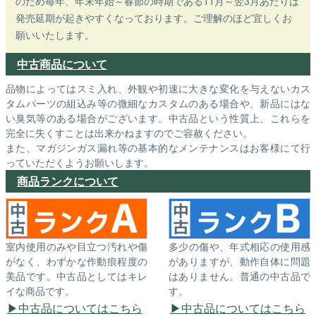
のため毎年、年末年始～春節の時期である11月～翌3月あたりは
発売延期が起きやすくなっております。ご理解のほど宜しくお
願いいたします。
中古商品について
品物によってはスミ入れ、外観や初速に大きな変化を与えないカス
タムパーツの組込み等の微細なカスタムのある場合や、新品にはな
い臭気等のある場合がございます。中古品という性質上、これらを
完全に失くすことは出来かねますのでご容赦ください。
また、マガジンガス漏れ等の基本的なメンテナンスはお客様にて行
っていただくようお願いします。
商品ランクについて
室内使用のみや目立つ汚れや傷
多少の傷や、年式相応の使用感
がなく、わずかな作動痕程度の
がありますが、動作自体に問題
美品です。中古品としてはキレ
はありません。普通の中古品で
イな商品です。
す。
中古品についてはこちら
中古品についてはこちら