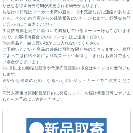
り已むを得ず発売時期が変更される場合があります。
お届けの日程はメーカー出荷の直前まで小売店などに連絡がありま
せん。そのため
当店からの経過報告はいたしかねます。
頻繁なお問
い合わせはご遠慮ください。
生産数自体を受注に基づいて調整しているメーカー様もございます
ので、お客様御都合でのキャンセルはご遠慮ください。
他の商品と一緒に買い物かごに入れないでください。
ご予約いただいた商品の確保に可能な限り務めておりますが、商品
によっては供給不足により次ロット生産待ち、またはお届けできな
い場合がございます。
6ヶ月以上の極端な延期や予定売価変更の場合はキャンセル受付いた
します。
速やかな発送のため、なるべくクレジットカードでご注文くださ
い。
商品入荷後は原則2営業日内に発送します。お届け希望日等ございま
したらお早めにご連絡ください。