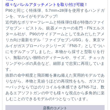
様々なバレルアタッチメントを取り付け可能！
P90と同じく特殊弾、5.7mm×28弾を使用するハンドガ
ンを、マルイがモデルアップ!
近代的なポリマーフレームと特殊弾仕様が特徴のファイ
ブセブン・ピストル。銃器メーカーの名門・FNエルス
タール社が、P90のサイドアームとして生みだしたアメ
リカ向け最新モデル「ファイブセブンUSG」を、東京マ
ルイがガスブローバックシリーズ「FN5-7」としてつい
にモデルアップしました。本物から採寸と型取りを行
い、無駄のない独特のディテールや、サイズ、チェッカ
リングやシボの具合など、細部まで忠実に再現していま
す。
抜群の命中精度と飛距離を兼ね備えた実用的モデルであ
りながら、本物と見紛うほどの再現性をもち、ガスブロ
ーバックならではのリコイルを体感できるFN5-7は、数
あるエアソフトガンの中でも様々な視点から多角的に楽
しむことのできるモデルの1つとなっています。
店長のコメント