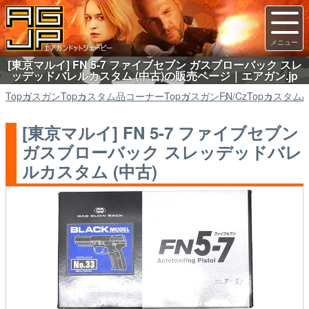
[東京マルイ] FN 5-7 ファイブセブン ガスブローバック スレ
ッデッドバレルカスタム (中古)の販売ページ｜エアガン.jp
Top
ガスガン
Top
カスタム品コーナー
Top
ガスガン
FN/Cz
Top
カスタム
[東京マルイ] FN 5-7 ファイブセブン
ガスブローバック スレッデッドバレ
ルカスタム (中古)