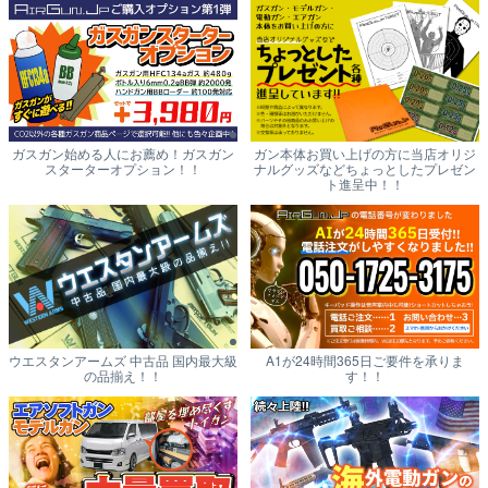
ガスガン始める人にお薦め！ガスガン
ガン本体お買い上げの方に当店オリジ
スターターオプション！！
ナルグッズなどちょっとしたプレゼン
ト進呈中！！
ウエスタンアームズ 中古品 国内最大級
A1が24時間365日ご要件を承りま
の品揃え！！
す！！