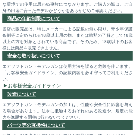
な環境での使用は思わぬ事故につながります。ご購入の際は、ご自
身の用途に合ったモデルかどうかをあらかじめご確認ください。
商品の年齢制限について
当店の販売品は、特にメーカーによる記載の無い限り、青少年保護
条例等に定められる18歳以上用の物、または暗黙の了解として18歳
以上の方を対象とされている商品です。そのため、18歳以下のお客
様には商品を販売できません。
安全な取り扱いについて
エアソフトガン・モデルガンは使用方法を誤ると危険を伴います。
「お客様安全ガイドライン」の記載内容を必ず守ってご利用くださ
い。
お客様安全ガイドライン
改造について
エアソフトガン・モデルガンの加工は、性能や安全性に影響を与え
る場合があります。法令に抵触するおそれのある改造や、規定の能
力を逸脱する調整は行わないでください。
パーツ等の互換性について