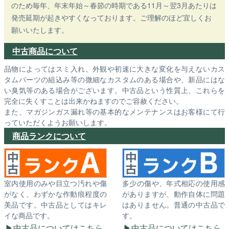
のため毎年、年末年始～春節の時期である11月～翌3月あたりは
発売延期が起きやすくなっております。ご理解のほど宜しくお
願いいたします。
中古商品について
品物によってはスミ入れ、外観や初速に大きな変化を与えないカス
タムパーツの組込み等の微細なカスタムのある場合や、新品にはな
い臭気等のある場合がございます。中古品という性質上、これらを
完全に失くすことは出来かねますのでご容赦ください。
また、マガジンガス漏れ等の基本的なメンテナンスはお客様にて行
っていただくようお願いします。
商品ランクについて
室内使用のみや目立つ汚れや傷
多少の傷や、年式相応の使用感
がなく、わずかな作動痕程度の
がありますが、動作自体に問題
美品です。中古品としてはキレ
はありません。普通の中古品で
イな商品です。
す。
中古品についてはこちら
中古品についてはこちら