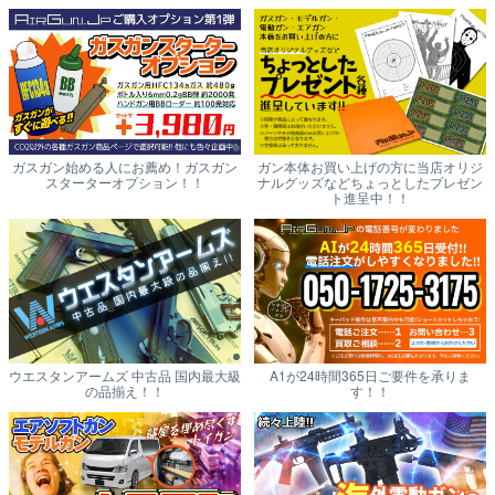
ガスガン始める人にお薦め！ガスガン
ガン本体お買い上げの方に当店オリジ
スターターオプション！！
ナルグッズなどちょっとしたプレゼン
ト進呈中！！
ウエスタンアームズ 中古品 国内最大級
A1が24時間365日ご要件を承りま
の品揃え！！
す！！