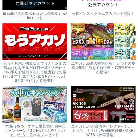
最新商品のお知らせなどは公式X（Twit
公式インスタグラムアカウント開設！
ter）でも
もう今月末が決算なんでうんと沢山の
エアガン.jp夏の特別企画！ いつもの夏
商品たちをアルだけ目一杯の大奉仕！
福袋5種に加えて新企画・1万円ガチャ
力の限りお値引きをして総力戦でお届
が登場！
けします！ エアガン.jp 8月のセール！
8月31日(月)まで開催中!
"灼熱（あつ）すぎる夏見舞い!お中元
エアガン.JPの台湾ダイレクトインポー
キャンペーン！3万円以上お売りいた
ト商品！！ 7月はWE65式歩槍やAKRI
だいた方に選べるプレゼント
VA56式が再登場！！