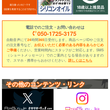
電話でのご注文・お問い合わせは
050-1725-3175
自動音声にて
24
時間
365
日受付します。商品ページIDやご注文
の注文番号など、
お伝えいただく必要のある内容をあらかじめ
ご準備
ください。営業時間内にスタッフがご対応します。SMS
（ショートメッセージ）でのご案内となる場合がありますの
で、スマホ・携帯からおかけください。
詳しくはこちら
その他のコンテンツ・リンク