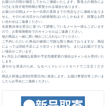
お届けの日程が確定してからご連絡いたします。製造上の都合によ
り已むを得ず発売時期が変更される場合があります。
お届けの日程はメーカー出荷の直前まで小売店などに連絡がありま
せん。そのため
当店からの経過報告はいたしかねます。
頻繁なお問
い合わせはご遠慮ください。
生産数自体を受注に基づいて調整しているメーカー様もございます
ので、お客様御都合でのキャンセルはご遠慮ください。
他の商品と一緒に買い物かごに入れないでください。
ご予約いただいた商品の確保に可能な限り務めておりますが、商品
によっては供給不足により次ロット生産待ち、またはお届けできな
い場合がございます。
6ヶ月以上の極端な延期や予定売価変更の場合はキャンセル受付いた
します。
速やかな発送のため、なるべくクレジットカードでご注文くださ
い。
商品入荷後は原則2営業日内に発送します。お届け希望日等ございま
したらお早めにご連絡ください。