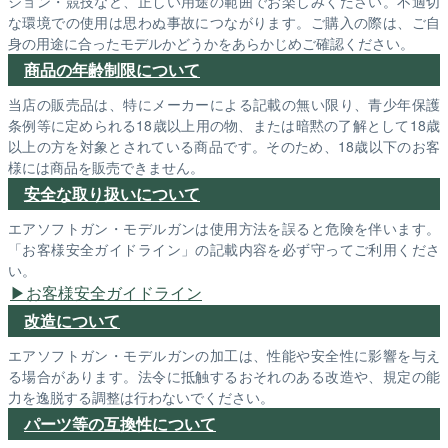
ション・競技など、正しい用途の範囲でお楽しみください。不適切
な環境での使用は思わぬ事故につながります。ご購入の際は、ご自
身の用途に合ったモデルかどうかをあらかじめご確認ください。
商品の年齢制限について
当店の販売品は、特にメーカーによる記載の無い限り、青少年保護
条例等に定められる18歳以上用の物、または暗黙の了解として18歳
以上の方を対象とされている商品です。そのため、18歳以下のお客
様には商品を販売できません。
安全な取り扱いについて
エアソフトガン・モデルガンは使用方法を誤ると危険を伴います。
「お客様安全ガイドライン」の記載内容を必ず守ってご利用くださ
い。
お客様安全ガイドライン
改造について
エアソフトガン・モデルガンの加工は、性能や安全性に影響を与え
る場合があります。法令に抵触するおそれのある改造や、規定の能
力を逸脱する調整は行わないでください。
パーツ等の互換性について