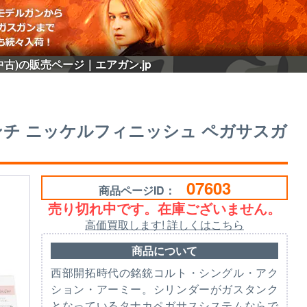
(中古)の販売ページ｜エアガン.jp
/4インチ ニッケルフィニッシュ ペガサスガ
07603
商品ページID：
売り切れ中です。在庫ございません。
高価買取します! 詳しくはこちら
商品について
西部開拓時代の銘銃コルト・シングル・アク
ション・アーミー。シリンダーがガスタンク
となっているタナカペガサスシステムならで