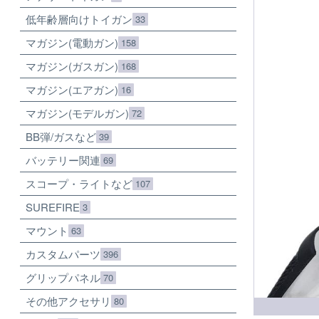
低年齢層向けトイガン
33
マガジン(電動ガン)
158
マガジン(ガスガン)
168
マガジン(エアガン)
16
マガジン(モデルガン)
72
BB弾/ガスなど
39
バッテリー関連
69
スコープ・ライトなど
107
SUREFIRE
3
マウント
63
カスタムパーツ
396
グリップパネル
70
その他アクセサリ
80