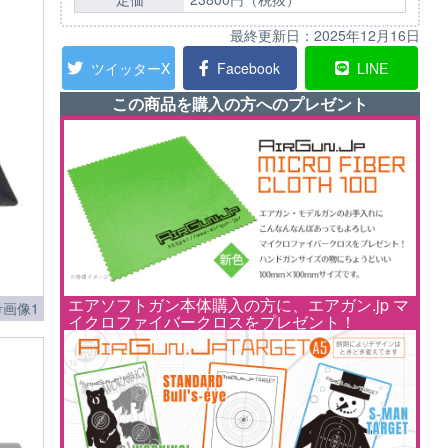
最終更新日：
2025年12月16日
ツイッターX
Facebook
LINE
この商品を購入の方へのプレゼント
エアソフトガン本体購入の方に、エアガン.jp マ
画像1
イクロファイバークロスをプレゼント！