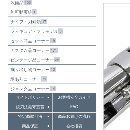
装備品
103
無可動実銃
1
ナイフ・刀剣類
17
フィギュア・プラモデル
3
セット商品コーナー
18
カスタム品コーナー
171
ビンテージ品コーナー
35
掘り出し物コーナー
12
訳ありコーナー
71
ジャンク品コーナー
14
サイトポリシー
お客様安全ガイド
銃刀法厳守宣言
FAQ
特定商取引法
商品お届けの流れ
商品保証
会社概要