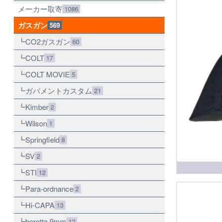
メーカー取寄
1086
ガスガン
569
CO2ガスガン
60
COLT
17
COLT MOVIE
5
ガバメントカスタム
21
Kimber
2
Wilson
1
Springfield
8
SV
2
STI
12
Para-ordnance
2
Hi-CAPA
13
beretta 9mm
12