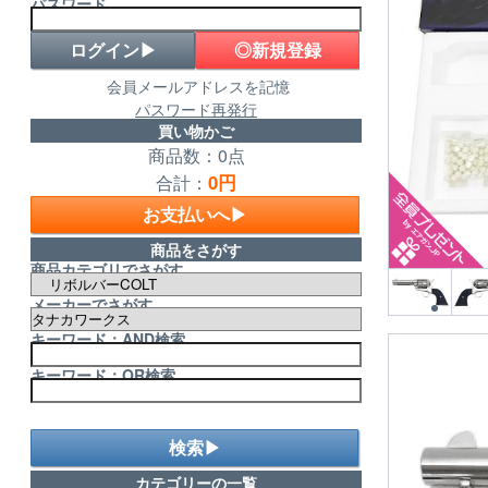
パスワード
◎新規登録
会員メールアドレスを記憶
パスワード再発行
買い物かご
商品数：0点
0円
合計：
お支払いへ▶
商品をさがす
商品カテゴリでさがす
メーカーでさがす
キーワード：AND検索
キーワード：OR検索
検索▶
カテゴリーの一覧