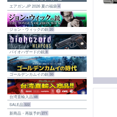
エアガン.JP 2026 夏の福袋
4
ジョン・ウィックの銃
20
バイオハザードの銃
8
ゴールデンカムイの銃
30
台湾直輸入品
48
SALE品
322
新商品・再販予約
271