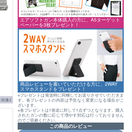
エアソフトガン本体購入の方に、A5ターゲット
ペーパーを3枚プレゼント！
商品レビューを書いていただける方に、2WAY
スマホスタンドをプレゼント！
※プレゼントは発送時に同梱してお送りさせていただきま
画像2
す。各プレゼントの内容は予告なく変更になる場合がご
ざいます。
※各プレゼントは1発送に対して1点ずつとなります。購入
されたガンの数に応じて増やす対応は行っておりません
のでご容赦ください。
この商品のレビュー