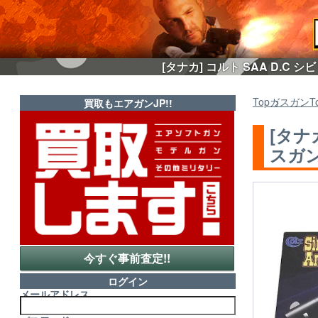
[タナカ] コルト SAA D.C
Top
ガスガン
T
買取もエアガンJP!!
[タナ
スガン
今すぐ事前査定!!
ログイン
メールアドレス