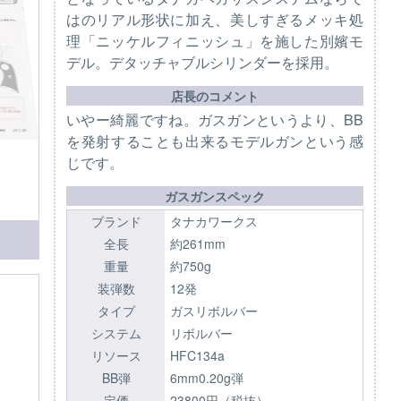
はのリアル形状に加え、美しすぎるメッキ処
理「ニッケルフィニッシュ」を施した別嬪モ
デル。デタッチャブルシリンダーを採用。
店長のコメント
いやー綺麗ですね。ガスガンというより、BB
を発射することも出来るモデルガンという感
じです。
ガスガンスペック
ブランド
タナカワークス
全長
約261mm
重量
約750g
装弾数
12発
タイプ
ガスリボルバー
システム
リボルバー
リソース
HFC134a
BB弾
6mm0.20g弾
定価
23800円（税抜）