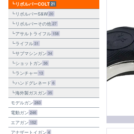
リボルバーCOLT
21
リボルバーS&W
20
リボルバーその他
27
アサルトライフル
158
ライフル
31
サブマシンガン
34
ショットガン
36
ランチャー
13
ハンドグレネード
6
海外製ガスガン
35
モデルガン
283
電動ガン
246
エアガン
152
アナザートイガン
4