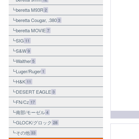
beretta M93R
2
beretta Cougar, .380
3
beretta MOVIE
7
SIG
11
S&W
9
Walther
5
Luger/Ruger
1
H&K
11
DESERT EAGLE
3
FN/Cz
17
南部/モーゼル
4
GLOCK/グロック
28
その他
33