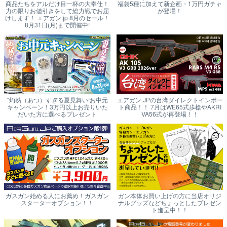
商品たちをアルだけ目一杯の大奉仕！
福袋5種に加えて新企画・1万円ガチャ
力の限りお値引きをして総力戦でお届
が登場！
けします！ エアガン.jp 8月のセール！
8月31日(月)まで開催中!
"灼熱（あつ）すぎる夏見舞い!お中元
エアガン.JPの台湾ダイレクトインポー
キャンペーン！3万円以上お売りいた
ト商品！！ 7月はWE65式歩槍やAKRI
だいた方に選べるプレゼント
VA56式が再登場！！
ガスガン始める人にお薦め！ガスガン
ガン本体お買い上げの方に当店オリジ
スターターオプション！！
ナルグッズなどちょっとしたプレゼン
ト進呈中！！