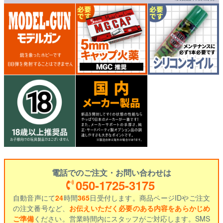
電話でのご注文・お問い合わせは
050-1725-3175
自動音声にて
24
時間
365
日受付します。商品ページIDやご注文
の注文番号など、
お伝えいただく必要のある内容をあらかじめ
ご準備
ください。営業時間内にスタッフがご対応します。SMS