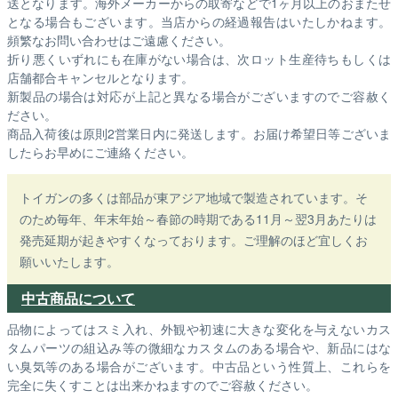
送となります。海外メーカーからの取寄などで1ヶ月以上のおまたせ
となる場合もございます。
当店からの経過報告はいたしかねます。
頻繁なお問い合わせはご遠慮ください。
折り悪くいずれにも在庫がない場合は、次ロット生産待ちもしくは
店舗都合キャンセルとなります。
新製品の場合は対応が上記と異なる場合がございますのでご容赦く
ださい。
商品入荷後は原則2営業日内に発送します。お届け希望日等ございま
したらお早めにご連絡ください。
トイガンの多くは部品が東アジア地域で製造されています。そ
のため毎年、年末年始～春節の時期である11月～翌3月あたりは
発売延期が起きやすくなっております。ご理解のほど宜しくお
願いいたします。
中古商品について
品物によってはスミ入れ、外観や初速に大きな変化を与えないカス
タムパーツの組込み等の微細なカスタムのある場合や、新品にはな
い臭気等のある場合がございます。中古品という性質上、これらを
完全に失くすことは出来かねますのでご容赦ください。