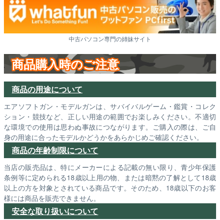
中古パソコン専門の姉妹サイト
商品購入時のご注意
商品の用途について
エアソフトガン・モデルガンは、サバイバルゲーム・鑑賞・コレク
ション・競技など、正しい用途の範囲でお楽しみください。不適切
な環境での使用は思わぬ事故につながります。ご購入の際は、ご自
身の用途に合ったモデルかどうかをあらかじめご確認ください。
商品の年齢制限について
当店の販売品は、特にメーカーによる記載の無い限り、青少年保護
条例等に定められる18歳以上用の物、または暗黙の了解として18歳
以上の方を対象とされている商品です。そのため、18歳以下のお客
様には商品を販売できません。
安全な取り扱いについて