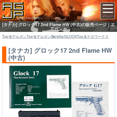
[タナカ] グロック17 2nd Flame HW (中古)の販売ページ｜エ
アガン.jp
Top
モデルガン
Top
モデルガン
Beretta/GLOCK
Top
タナカワークス
[タナカ] グロック17 2nd Flame HW
(中古)