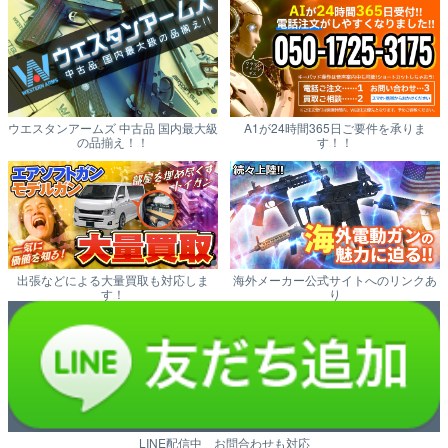
ウエスタンアームズ 中古品 国内最大級
A1が24時間365日ご要件を承りま
の品揃え！！
す！！
出張などによる大量買取も対応しま
海外メーカー公式サイトへのリンクあ
す！
り
LINE配信中 お問合わせも対応