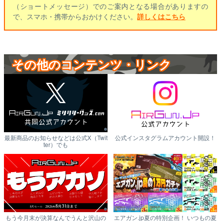
（ショートメッセージ）でのご案内となる場合がありますの
で、スマホ・携帯からおかけください。
詳しくはこちら
その他のコンテンツ・リンク
最新商品のお知らせなどは公式X（Twit
公式インスタグラムアカウント開設！
ter）でも
もう今月末が決算なんでうんと沢山の
エアガン.jp夏の特別企画！ いつもの夏