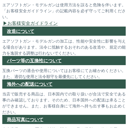
エアソフトガン・モデルガンは使用方法を誤ると危険を伴います。
「お客様安全ガイドライン」の記載内容を必ず守ってご利用くださ
い。
お客様安全ガイドライン
改造について
エアソフトガン・モデルガンの加工は、性能や安全性に影響を与え
る場合があります。法令に抵触するおそれのある改造や、規定の能
力を逸脱する調整は行わないでください。
パーツ等の互換性について
互換パーツの適合や使用についてはお客様にてお確かめください。
また、適切な使用と法令順守を最優先にしてください。
海外への配送について
当店で販売する商品は、日本国内での取り扱いが合法で安全である
事のみ確認しております。そのため、日本国外への配送は承ること
ができません。また、お客様自身にて海外へ持ち出す事もお止めく
ださい。
商品写真について