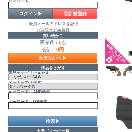
パスワード
◎新規登録
会員メールアドレスを記憶
パスワード再発行
買い物かご
商品数：0点
0円
合計：
お支払いへ▶
商品をさがす
商品カテゴリでさがす
メーカーでさがす
キーワード：AND検索
キーワード：OR検索
検索▶
カテゴリーの一覧