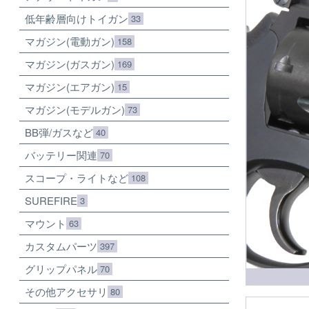
低年齢層向けトイガン
33
マガジン(電動ガン)
158
マガジン(ガスガン)
169
マガジン(エアガン)
15
マガジン(モデルガン)
73
BB弾/ガスなど
40
バッテリー関連
70
スコープ・ライトなど
108
SUREFIRE
3
マウント
63
カスタムパーツ
397
グリップパネル
70
その他アクセサリ
80