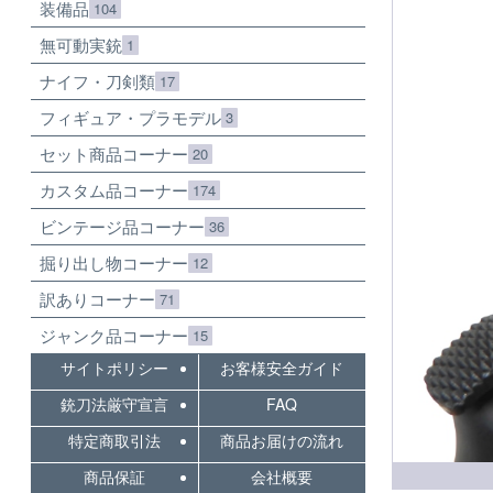
装備品
104
無可動実銃
1
ナイフ・刀剣類
17
フィギュア・プラモデル
3
セット商品コーナー
20
カスタム品コーナー
174
ビンテージ品コーナー
36
掘り出し物コーナー
12
訳ありコーナー
71
ジャンク品コーナー
15
サイトポリシー
お客様安全ガイド
銃刀法厳守宣言
FAQ
特定商取引法
商品お届けの流れ
商品保証
会社概要