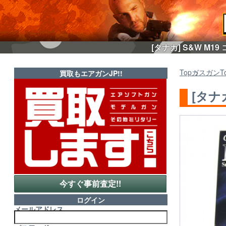
[タナカ] S&W M
Top
ガスガン
T
買取もエアガンJP!!
[タナ
今すぐ事前査定!!
ログイン
メールアドレス