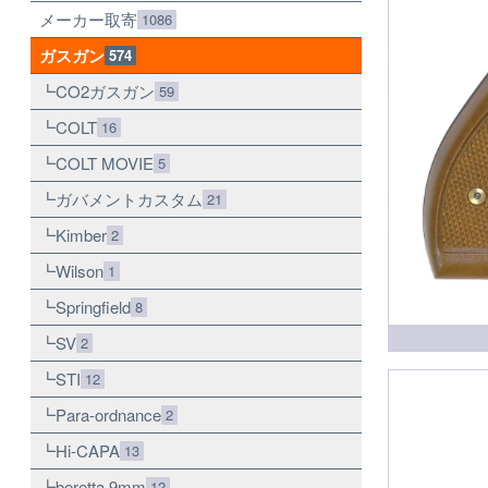
メーカー取寄
1086
ガスガン
574
CO2ガスガン
59
COLT
16
COLT MOVIE
5
ガバメントカスタム
21
Kimber
2
Wilson
1
Springfield
8
SV
2
STI
12
Para-ordnance
2
Hi-CAPA
13
beretta 9mm
12