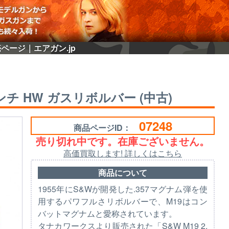
売ページ｜エアガン.jp
インチ HW ガスリボルバー (中古)
07248
商品ページID：
売り切れ中です。在庫ございません。
高価買取します! 詳しくはこちら
商品について
1955年にS&Wが開発した.357マグナム弾を使
用するパワフルさリボルバーで、M19はコン
バットマグナムと愛称されています。
タナカワークスより販売された「S&W M19 2.