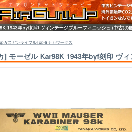
r98K 1943年byf刻印 ヴィンテージブルーフィニッシュ (中古)
op
ガスガン
ライフル
Top
タナカワークス
カ] モーゼル Kar98K 1943年byf刻