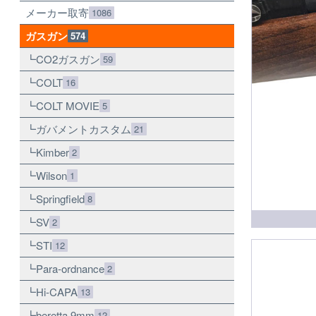
メーカー取寄
1086
ガスガン
574
CO2ガスガン
59
COLT
16
COLT MOVIE
5
ガバメントカスタム
21
Kimber
2
Wilson
1
Springfield
8
SV
2
STI
12
Para-ordnance
2
Hi-CAPA
13
beretta 9mm
12