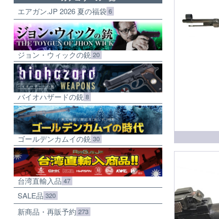
エアガン.JP 2026 夏の福袋
6
ジョン・ウィックの銃
20
バイオハザードの銃
8
ゴールデンカムイの銃
30
台湾直輸入品
47
SALE品
320
新商品・再販予約
273