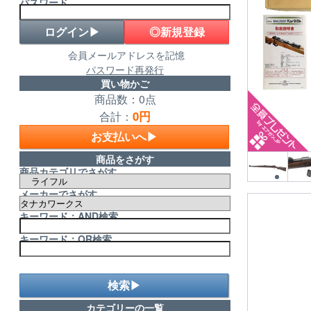
パスワード
◎新規登録
会員メールアドレスを記憶
パスワード再発行
買い物かご
商品数：0点
0円
合計：
お支払いへ▶
商品をさがす
商品カテゴリでさがす
メーカーでさがす
キーワード：AND検索
キーワード：OR検索
検索▶
カテゴリーの一覧