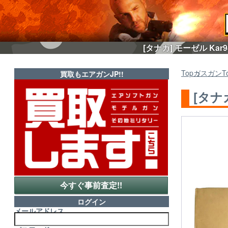
[タナカ] モーゼル Ka
Top
ガスガン
T
買取もエアガンJP!!
[タナ
今すぐ事前査定!!
ログイン
メールアドレス