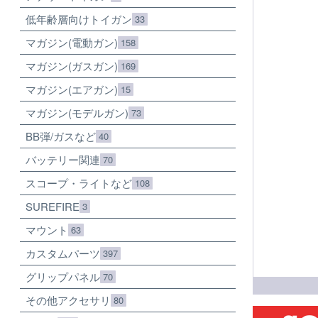
低年齢層向けトイガン
33
マガジン(電動ガン)
158
マガジン(ガスガン)
169
マガジン(エアガン)
15
マガジン(モデルガン)
73
BB弾/ガスなど
40
バッテリー関連
70
スコープ・ライトなど
108
SUREFIRE
3
マウント
63
カスタムパーツ
397
グリップパネル
70
その他アクセサリ
80