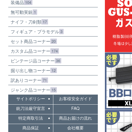
装備品
104
無可動実銃
1
ナイフ・刀剣類
17
フィギュア・プラモデル
3
セット商品コーナー
20
カスタム品コーナー
174
ビンテージ品コーナー
36
掘り出し物コーナー
12
訳ありコーナー
71
ジャンク品コーナー
15
サイトポリシー
お客様安全ガイド
銃刀法厳守宣言
FAQ
特定商取引法
商品お届けの流れ
商品保証
会社概要