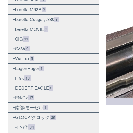
beretta M93R
2
beretta Cougar, .380
3
beretta MOVIE
7
SIG
11
S&W
9
Walther
5
Luger/Ruger
1
H&K
13
DESERT EAGLE
3
FN/Cz
17
南部/モーゼル
4
GLOCK/グロック
28
その他
34