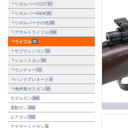
リボルバーCOLT
21
リボルバーS&W
20
リボルバーその他
29
アサルトライフル
159
ライフル
31
サブマシンガン
35
ショットガン
35
ランチャー
13
ハンドグレネード
6
海外製ガスガン
35
モデルガン
284
電動ガン
249
エアガン
152
アナザートイガン
4