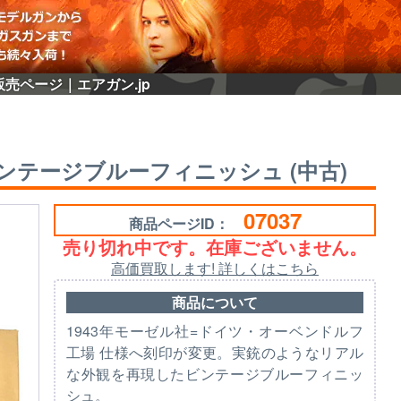
の販売ページ｜エアガン.jp
印 ヴィンテージブルーフィニッシュ (中古)
07037
商品ページID：
売り切れ中です。在庫ございません。
高価買取します! 詳しくはこちら
商品について
1943年モーゼル社=ドイツ・オーベンドルフ
工場 仕様へ刻印が変更。実銃のようなリアル
な外観を再現したビンテージブルーフィニッ
シュ。