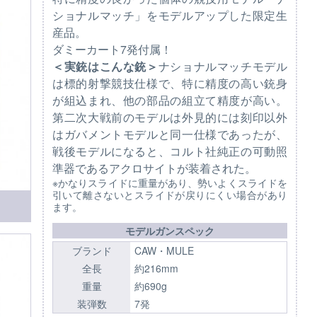
ショナルマッチ」をモデルアップした限定生
産品。
ダミーカート7発付属！
＜実銃はこんな銃＞
ナショナルマッチモデル
は標的射撃競技仕様で、特に精度の高い銃身
が組込まれ、他の部品の組立て精度が高い。
第二次大戦前のモデルは外見的には刻印以外
はガバメントモデルと同一仕様であったが、
戦後モデルになると、コルト社純正の可動照
準器であるアクロサイトが装着された。
※かなりスライドに重量があり、勢いよくスライドを
引いて離さないとスライドが戻りにくい場合があり
ます。
モデルガンスペック
ブランド
CAW・MULE
全長
約216mm
重量
約690g
装弾数
7発