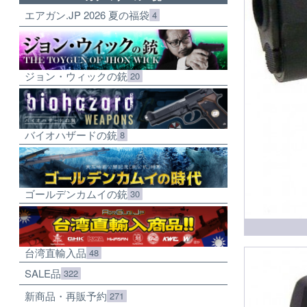
エアガン.JP 2026 夏の福袋
4
ジョン・ウィックの銃
20
バイオハザードの銃
8
ゴールデンカムイの銃
30
台湾直輸入品
48
SALE品
322
新商品・再販予約
271