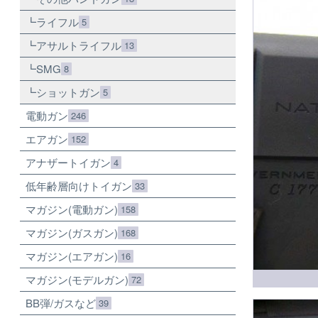
ライフル
5
アサルトライフル
13
SMG
8
ショットガン
5
電動ガン
246
エアガン
152
アナザートイガン
4
低年齢層向けトイガン
33
マガジン(電動ガン)
158
マガジン(ガスガン)
168
マガジン(エアガン)
16
マガジン(モデルガン)
72
BB弾/ガスなど
39