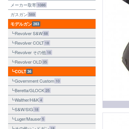
メーカー取寄
1086
ガスガン
569
モデルガン
283
Revolver S&W
68
Revolver COLT
18
Revolver その他
16
Revolver OLD
35
COLT
36
Government Custom
10
Beretta/GLOCK
25
Walther/H&K
4
S&W/SIG
18
Luger/Mauser
5
その他ハンドガン
18