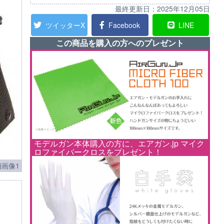
最終更新日：
2025年12月05日
ツイッターX
Facebook
LINE
この商品を購入の方へのプレゼント
モデルガン本体購入の方に、エアガン.jp マイク
ロファイバークロスをプレゼント！
画像1