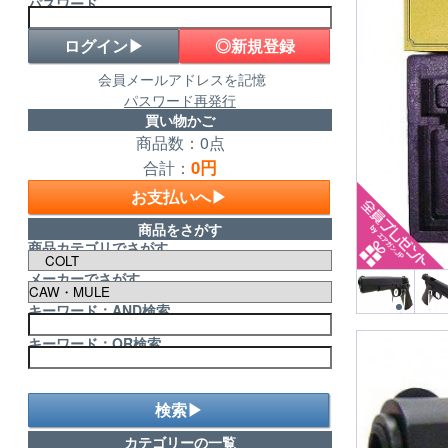
パスワード
◎新規登録
会員メールアドレスを記憶
パスワード再発行
買い物かご
商品数：0点
0円
合計：
お支払いへ▶
商品をさがす
商品カテゴリでさがす
メーカーでさがす
キーワード：AND検索
キーワード：OR検索
検索▶
カテゴリーの一覧