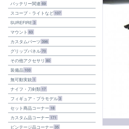
バッテリー関連
69
スコープ・ライトなど
107
SUREFIRE
3
マウント
63
カスタムパーツ
396
グリップパネル
70
その他アクセサリ
80
装備品
103
無可動実銃
1
ナイフ・刀剣類
17
フィギュア・プラモデル
3
セット商品コーナー
18
カスタム品コーナー
171
ビンテージ品コーナー
35