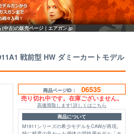
品 (中古)の販売ページ｜エアガン.jp
1911A1 戦前型 HW ダミーカートモデル
06535
商品ページID：
売り切れ中です。在庫ございません。
高価買取します! 詳しくはこちら
商品について
M1911シリーズの希少モデルをCAWが再現。
特に精度の良かった個体の競技用モデル「ナ