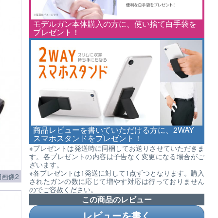
モデルガン本体購入の方に、使い捨て白手袋を
プレゼント！
商品レビューを書いていただける方に、2WAY
スマホスタンドをプレゼント！
※プレゼントは発送時に同梱してお送りさせていただきま
す。各プレゼントの内容は予告なく変更になる場合がご
ざいます。
※各プレゼントは1発送に対して1点ずつとなります。購入
画像2
されたガンの数に応じて増やす対応は行っておりません
のでご容赦ください。
この商品のレビュー
レビューを書く