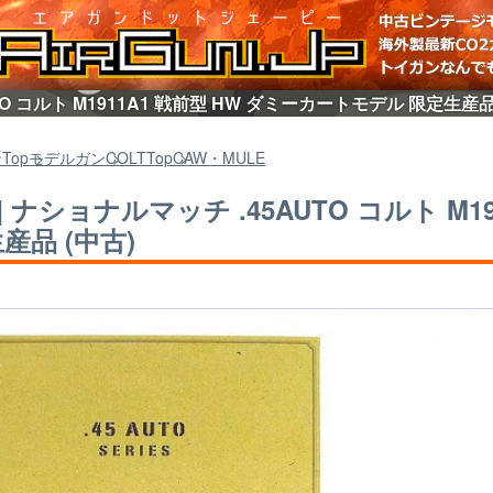
UTO コルト M1911A1 戦前型 HW ダミーカートモデル 限定生産
ン
Top
モデルガン
COLT
Top
CAW・MULE
W] ナショナルマッチ .45AUTO コルト M
産品 (中古)