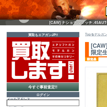
[CAW] ナショナルマッチ .45A
Top
モデルガ
買取もエアガンJP!!
[CA
限定生
今すぐ事前査定!!
ログイン
メールアドレス