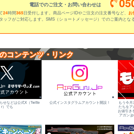
05
電話でのご注文・お問い合わせは
て
24
時間
365
日受付します。商品ページIDやご注文の注文番号など、
お
タッフがご対応します。SMS（ショートメッセージ）でのご案内とな
のコンテンツ・リンク
せなどは公式X（Twitte
公式インスタグラムアカウント開設！
もう今月
r）でも
たちをア
お値引き
アガン.j