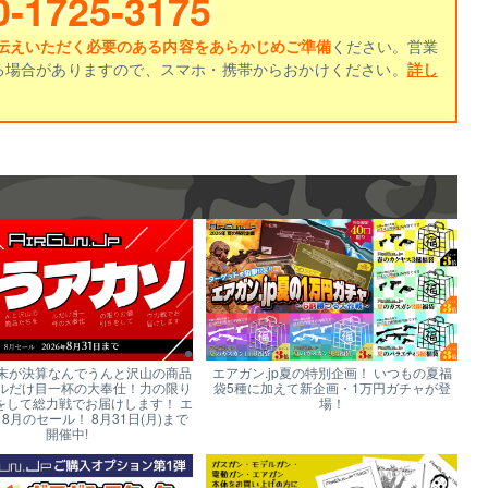
0-1725-3175
伝えいただく必要のある内容をあらかじめご準備
ください。営業
る場合がありますので、スマホ・携帯からおかけください。
詳し
末が決算なんでうんと沢山の商品
エアガン.jp夏の特別企画！ いつもの夏福
ルだけ目一杯の大奉仕！力の限り
袋5種に加えて新企画・1万円ガチャが登
をして総力戦でお届けします！ エ
場！
p 8月のセール！ 8月31日(月)まで
開催中!