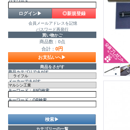
パスワード
◎新規登録
会員メールアドレスを記憶
パスワード再発行
買い物かご
商品数：0点
0円
合計：
お支払いへ▶
商品をさがす
商品カテゴリでさがす
メーカーでさがす
キーワード：AND検索
キーワード：OR検索
検索▶
カテゴリーの一覧