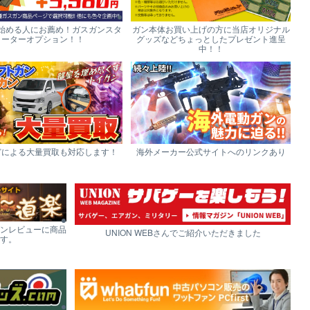
始める人にお薦め！ガスガンスタ
ガン本体お買い上げの方に当店オリジナル
ーターオプション！！
グッズなどちょっとしたプレゼント進呈
中！！
どによる大量買取も対応します！
海外メーカー公式サイトへのリンクあり
ンレビューに商品
UNION WEBさんでご紹介いただきました
す。