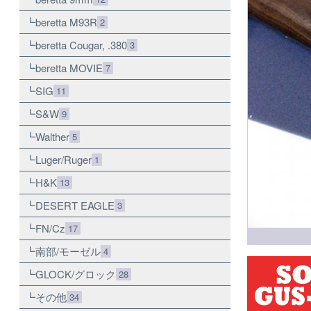
beretta M93R
2
beretta Cougar, .380
3
beretta MOVIE
7
SIG
11
S&W
9
Walther
5
Luger/Ruger
1
H&K
13
DESERT EAGLE
3
FN/Cz
17
南部/モーゼル
4
GLOCK/グロック
28
その他
34