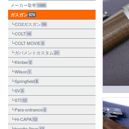
メーカー取寄
1086
ガスガン
574
CO2ガスガン
59
COLT
16
COLT MOVIE
5
ガバメントカスタム
21
Kimber
2
Wilson
1
Springfield
8
SV
2
STI
12
Para-ordnance
2
Hi-CAPA
13
beretta 9mm
12