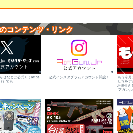
のコンテンツ・リンク
せなどは公式X（Twitte
公式インスタグラムアカウント開設！
もう今月
r）でも
たちをア
お値引き
アガン.j