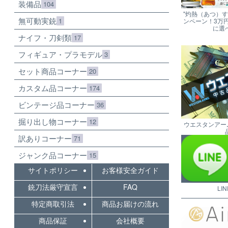
装備品
104
"灼熱（あつ）
無可動実銃
1
ンペーン！3万
に選
ナイフ・刀剣類
17
フィギュア・プラモデル
3
セット商品コーナー
20
カスタム品コーナー
174
ビンテージ品コーナー
36
掘り出し物コーナー
12
ウエスタンアー
訳ありコーナー
71
ジャンク品コーナー
15
サイトポリシー
お客様安全ガイド
銃刀法厳守宣言
FAQ
LI
特定商取引法
商品お届けの流れ
商品保証
会社概要