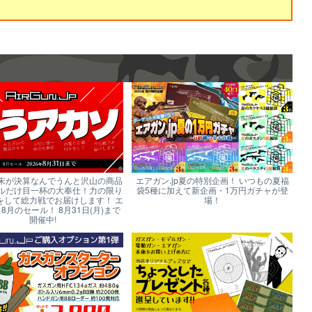
末が決算なんでうんと沢山の商品
エアガン.jp夏の特別企画！ いつもの夏福
ルだけ目一杯の大奉仕！力の限り
袋5種に加えて新企画・1万円ガチャが登
をして総力戦でお届けします！ エ
場！
p 8月のセール！ 8月31日(月)まで
開催中!