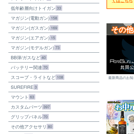
くはこちら
低年齢層向けトイガン
33
マガジン(電動ガン)
158
その他
マガジン(ガスガン)
169
マガジン(エアガン)
15
マガジン(モデルガン)
73
BB弾/ガスなど
40
バッテリー関連
70
スコープ・ライトなど
108
最新商品のお知ら
SUREFIRE
3
マウント
63
カスタムパーツ
397
グリップパネル
70
その他アクセサリ
80