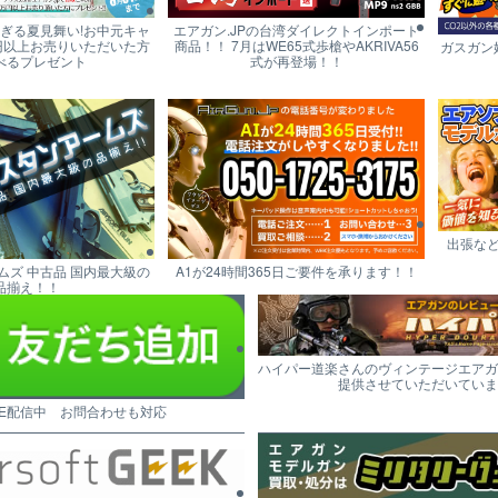
すぎる夏見舞い!お中元キャ
エアガン.JPの台湾ダイレクトインポート
円以上お売りいただいた方
商品！！ 7月はWE65式歩槍やAKRIVA56
ガスガン
べるプレゼント
式が再登場！！
出張な
ムズ 中古品 国内最大級の
A1が24時間365日ご要件を承ります！！
品揃え！！
ハイパー道楽さんのヴィンテージエアガ
提供させていただいていま
NE配信中 お問合わせも対応