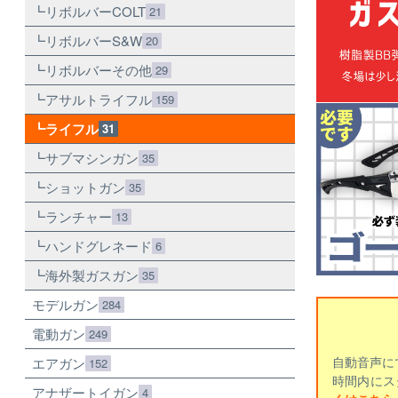
リボルバーCOLT
21
リボルバーS&W
20
リボルバーその他
29
アサルトライフル
159
ライフル
31
サブマシンガン
35
ショットガン
35
ランチャー
13
ハンドグレネード
6
海外製ガスガン
35
モデルガン
284
電動ガン
249
自動音声に
エアガン
152
時間内にス
アナザートイガン
4