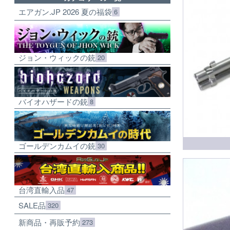
エアガン.JP 2026 夏の福袋
6
ジョン・ウィックの銃
20
バイオハザードの銃
8
ゴールデンカムイの銃
30
台湾直輸入品
47
SALE品
320
新商品・再販予約
273