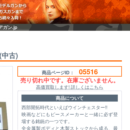
ガン.jp
(中古)
05516
商品ページID：
売り切れ中です。在庫ございません。
高価買取します! 詳しくはこちら
商品について
西部開拓時代といえばウインチェスター!!
映画などにもピースメーカーと一緒に必ず登
場する銘銃の一つです。
全金属製ボディと木製ストックから成る、最