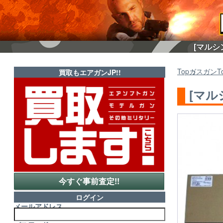
[マルシ
Top
ガスガン
T
買取もエアガンJP!!
[マル
今すぐ事前査定!!
ログイン
メールアドレス