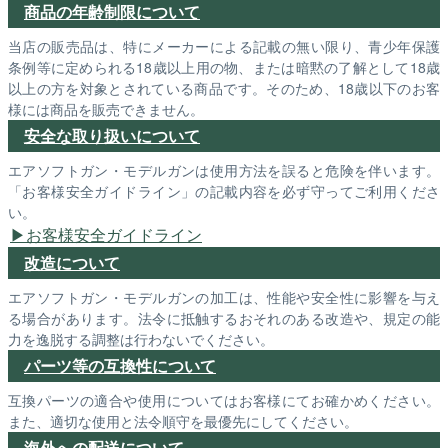
商品の年齢制限について
当店の販売品は、特にメーカーによる記載の無い限り、青少年保護
条例等に定められる18歳以上用の物、または暗黙の了解として18歳
以上の方を対象とされている商品です。そのため、18歳以下のお客
様には商品を販売できません。
安全な取り扱いについて
エアソフトガン・モデルガンは使用方法を誤ると危険を伴います。
「お客様安全ガイドライン」の記載内容を必ず守ってご利用くださ
い。
お客様安全ガイドライン
改造について
エアソフトガン・モデルガンの加工は、性能や安全性に影響を与え
る場合があります。法令に抵触するおそれのある改造や、規定の能
力を逸脱する調整は行わないでください。
パーツ等の互換性について
互換パーツの適合や使用についてはお客様にてお確かめください。
また、適切な使用と法令順守を最優先にしてください。
海外への配送について