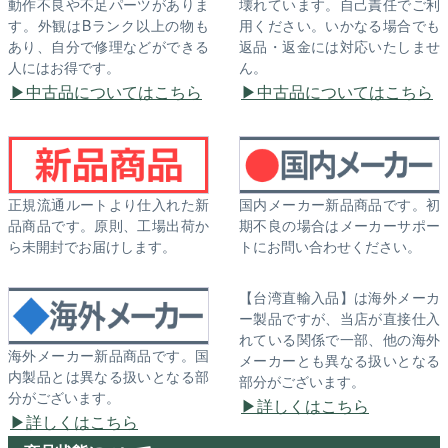
動作不良や不足パーツがありま
壊れています。自己責任でご利
す。外観はBランク以上の物も
用ください。いかなる場合でも
あり、自分で修理などができる
返品・返金には対応いたしませ
人にはお得です。
ん。
中古品についてはこちら
中古品についてはこちら
正規流通ルートより仕入れた新
国内メーカー新品商品です。初
品商品です。原則、工場出荷か
期不良の場合はメーカーサポー
ら未開封でお届けします。
トにお問い合わせください。
【台湾直輸入品】は海外メーカ
ー製品ですが、当店が直接仕入
れている関係で一部、他の海外
海外メーカー新品商品です。国
メーカーとも異なる扱いとなる
内製品とは異なる扱いとなる部
部分がございます。
分がございます。
詳しくはこちら
詳しくはこちら