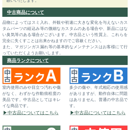
願いいたします。
中古商品について
品物によってはスミ入れ、外観や初速に大きな変化を与えないカス
タムパーツの組込み等の微細なカスタムのある場合や、新品にはな
い臭気等のある場合がございます。中古品という性質上、これらを
完全に失くすことは出来かねますのでご容赦ください。
また、マガジンガス漏れ等の基本的なメンテナンスはお客様にて行
っていただくようお願いします。
商品ランクについて
室内使用のみや目立つ汚れや傷
多少の傷や、年式相応の使用感
がなく、わずかな作動痕程度の
がありますが、動作自体に問題
美品です。中古品としてはキレ
はありません。普通の中古品で
イな商品です。
す。
中古品についてはこちら
中古品についてはこちら