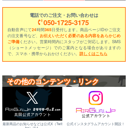
電話でのご注文・お問い合わせは
050-1725-3175
自動音声にて
24
時間
365
日受付します。商品ページIDやご注文
の注文番号など、
お伝えいただく必要のある内容をあらかじめ
ご準備
ください。営業時間内にスタッフがご対応します。SMS
（ショートメッセージ）でのご案内となる場合がありますの
で、スマホ・携帯からおかけください。
詳しくはこちら
その他のコンテンツ・リンク
最新商品のお知らせなどは公式X（Twit
公式インスタグラムアカウント開設！
ter）でも