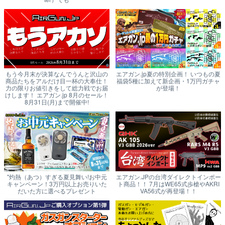
もう今月末が決算なんでうんと沢山の
エアガン.jp夏の特別企画！ いつもの夏
商品たちをアルだけ目一杯の大奉仕！
福袋5種に加えて新企画・1万円ガチャ
力の限りお値引きをして総力戦でお届
が登場！
けします！ エアガン.jp 8月のセール！
8月31日(月)まで開催中!
"灼熱（あつ）すぎる夏見舞い!お中元
エアガン.JPの台湾ダイレクトインポー
キャンペーン！3万円以上お売りいた
ト商品！！ 7月はWE65式歩槍やAKRI
だいた方に選べるプレゼント
VA56式が再登場！！