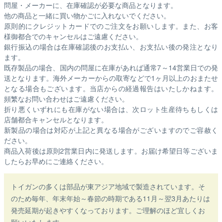
問屋・メーカーに、在庫確認が必要な商品となります。
他の商品と一緒に買い物かごに入れないでください。
原則的にクレジットカードでのご注文をお願いします。また、お客
様御都合でのキャンセルはご遠慮ください。
銀行振込の場合は在庫確認後のお支払い、お支払い後の発注となり
ます。
既存製品の場合、国内の問屋に在庫があれば通常7～14営業日での発
送となります。海外メーカーからの取寄などで1ヶ月以上のおまたせ
となる場合もございます。
当店からの経過報告はいたしかねます。
頻繁なお問い合わせはご遠慮ください。
折り悪くいずれにも在庫がない場合は、次ロット生産待ちもしくは
店舗都合キャンセルとなります。
新製品の場合は対応が上記と異なる場合がございますのでご容赦く
ださい。
商品入荷後は原則2営業日内に発送します。お届け希望日等ございま
したらお早めにご連絡ください。
トイガンの多くは部品が東アジア地域で製造されています。そ
のため毎年、年末年始～春節の時期である11月～翌3月あたりは
発売延期が起きやすくなっております。ご理解のほど宜しくお