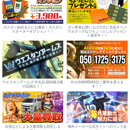
ガスガン始める人にお薦め！ガスガン
ガン本体お買い上げの方に当店オリジ
スターターオプション！！
ナルグッズなどちょっとしたプレゼン
ト進呈中！！
ウエスタンアームズ 中古品 国内最大級
A1が24時間365日ご要件を承りま
の品揃え！！
す！！
出張などによる大量買取も対応しま
海外メーカー公式サイトへのリンクあ