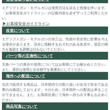
エアソフトガン・モデルガンは使用方法を誤ると危険を伴います。
「お客様安全ガイドライン」の記載内容を必ず守ってご利用くださ
い。
お客様安全ガイドライン
改造について
エアソフトガン・モデルガンの加工は、性能や安全性に影響を与え
る場合があります。法令に抵触するおそれのある改造や、規定の能
力を逸脱する調整は行わないでください。
パーツ等の互換性について
互換パーツの適合や使用についてはお客様にてお確かめください。
また、適切な使用と法令順守を最優先にしてください。
海外への配送について
当店で販売する商品は、日本国内での取り扱いが合法で安全である
事のみ確認しております。そのため、日本国外への配送は承ること
ができません。また、お客様自身にて海外へ持ち出す事もお止めく
ださい。
商品写真について