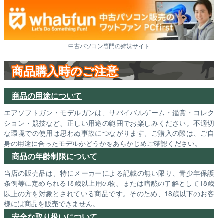
中古パソコン専門の姉妹サイト
商品購入時のご注意
商品の用途について
エアソフトガン・モデルガンは、サバイバルゲーム・鑑賞・コレク
ション・競技など、正しい用途の範囲でお楽しみください。不適切
な環境での使用は思わぬ事故につながります。ご購入の際は、ご自
身の用途に合ったモデルかどうかをあらかじめご確認ください。
商品の年齢制限について
当店の販売品は、特にメーカーによる記載の無い限り、青少年保護
条例等に定められる18歳以上用の物、または暗黙の了解として18歳
以上の方を対象とされている商品です。そのため、18歳以下のお客
様には商品を販売できません。
安全な取り扱いについて