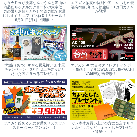
もう今月末が決算なんでうんと沢山の
エアガン.jp夏の特別企画！ いつもの夏
商品たちをアルだけ目一杯の大奉仕！
福袋5種に加えて新企画・1万円ガチャ
力の限りお値引きをして総力戦でお届
が登場！
けします！ エアガン.jp 8月のセール！
8月31日(月)まで開催中!
"灼熱（あつ）すぎる夏見舞い!お中元
エアガン.JPの台湾ダイレクトインポー
キャンペーン！3万円以上お売りいた
ト商品！！ 7月はWE65式歩槍やAKRI
だいた方に選べるプレゼント
VA56式が再登場！！
ガスガン始める人にお薦め！ガスガン
ガン本体お買い上げの方に当店オリジ
スターターオプション！！
ナルグッズなどちょっとしたプレゼン
ト進呈中！！