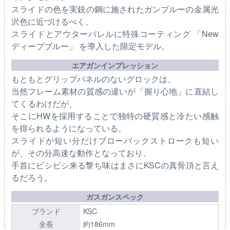
スライドの色を実銃の鋼に施されたガンブルーの金属光
沢色に近づけるべく、
スライドとアウターバレルに特殊コーティング 「New
ディープブルー」 を導入した限定モデル。
エアガンインプレッション
もともとグリップパネルのないグロックは、
当然フレーム素材の質感の違いが「握り心地」に直結し
てくるわけだが、
そこにHWを採用することで独特の硬質感と冷たい感触
を得られるようになっている。
スライドが短い分だけブローバックストロークも短い
が、その分高速な動作となっており、
手首にビシビシ来る撃ち味はまさにKSCの真骨頂と言え
るだろう。
ガスガンスペック
ブランド
KSC
全長
約186mm