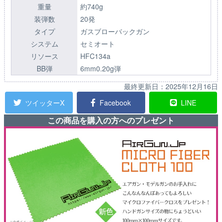
重量
約740g
装弾数
20発
タイプ
ガスブローバックガン
システム
セミオート
リソース
HFC134a
BB弾
6mm0.20g弾
最終更新日：
2025年12月16日
ツイッターX
Facebook
LINE
この商品を購入の方へのプレゼント