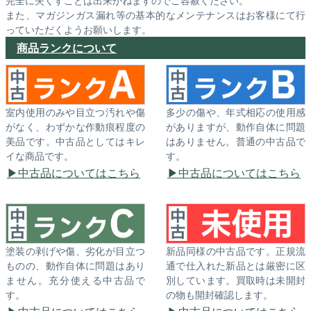
完全に失くすことは出来かねますのでご容赦ください。
また、マガジンガス漏れ等の基本的なメンテナンスはお客様にて行
っていただくようお願いします。
商品ランクについて
室内使用のみや目立つ汚れや傷
多少の傷や、年式相応の使用感
がなく、わずかな作動痕程度の
がありますが、動作自体に問題
美品です。中古品としてはキレ
はありません。普通の中古品で
イな商品です。
す。
中古品についてはこちら
中古品についてはこちら
塗装の剥げや傷、劣化が目立つ
新品同様の中古品です。正規流
ものの、動作自体に問題はあり
通で仕入れた新品とは厳密に区
ません。充分使える中古品で
別しています。買取時は未開封
す。
の物も開封確認します。