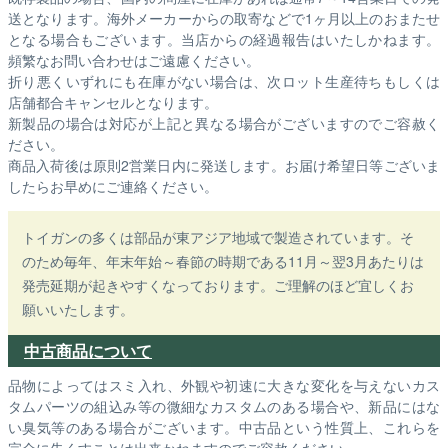
送となります。海外メーカーからの取寄などで1ヶ月以上のおまたせ
となる場合もございます。
当店からの経過報告はいたしかねます。
頻繁なお問い合わせはご遠慮ください。
折り悪くいずれにも在庫がない場合は、次ロット生産待ちもしくは
店舗都合キャンセルとなります。
新製品の場合は対応が上記と異なる場合がございますのでご容赦く
ださい。
商品入荷後は原則2営業日内に発送します。お届け希望日等ございま
したらお早めにご連絡ください。
トイガンの多くは部品が東アジア地域で製造されています。そ
のため毎年、年末年始～春節の時期である11月～翌3月あたりは
発売延期が起きやすくなっております。ご理解のほど宜しくお
願いいたします。
中古商品について
品物によってはスミ入れ、外観や初速に大きな変化を与えないカス
タムパーツの組込み等の微細なカスタムのある場合や、新品にはな
い臭気等のある場合がございます。中古品という性質上、これらを