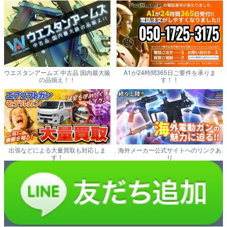
ウエスタンアームズ 中古品 国内最大級
A1が24時間365日ご要件を承りま
の品揃え！！
す！！
出張などによる大量買取も対応しま
海外メーカー公式サイトへのリンクあ
す！
り