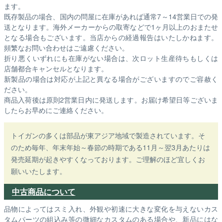
ます。
既存製品の場合、国内の問屋に在庫があれば通常7～14営業日での発
送となります。海外メーカーからの取寄などで1ヶ月以上のおまたせ
となる場合もございます。
当店からの経過報告はいたしかねます。
頻繁なお問い合わせはご遠慮ください。
折り悪くいずれにも在庫がない場合は、次ロット生産待ちもしくは
店舗都合キャンセルとなります。
新製品の場合は対応が上記と異なる場合がございますのでご容赦く
ださい。
商品入荷後は原則2営業日内に発送します。お届け希望日等ございま
したらお早めにご連絡ください。
トイガンの多くは部品が東アジア地域で製造されています。そ
のため毎年、年末年始～春節の時期である11月～翌3月あたりは
発売延期が起きやすくなっております。ご理解のほど宜しくお
願いいたします。
中古商品について
品物によってはスミ入れ、外観や初速に大きな変化を与えないカス
タムパーツの組込み等の微細なカスタムのある場合や、新品にはな