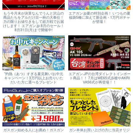
もう今月末が決算なんでうんと沢山の
エアガン.jp夏の特別企画！ いつもの夏
商品たちをアルだけ目一杯の大奉仕！
福袋5種に加えて新企画・1万円ガチャ
力の限りお値引きをして総力戦でお届
が登場！
けします！ エアガン.jp 8月のセール！
8月31日(月)まで開催中!
"灼熱（あつ）すぎる夏見舞い!お中元
エアガン.JPの台湾ダイレクトインポー
キャンペーン！3万円以上お売りいた
ト商品！！ 7月はWE65式歩槍やAKRI
だいた方に選べるプレゼント
VA56式が再登場！！
ガスガン始める人にお薦め！ガスガン
ガン本体お買い上げの方に当店オリジ