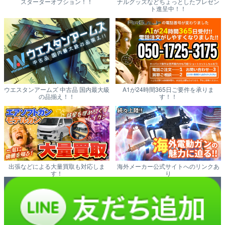
スターターオプション！！
ナルグッズなどちょっとしたプレゼン
ト進呈中！！
ウエスタンアームズ 中古品 国内最大級
A1が24時間365日ご要件を承りま
の品揃え！！
す！！
出張などによる大量買取も対応しま
海外メーカー公式サイトへのリンクあ
す！
り