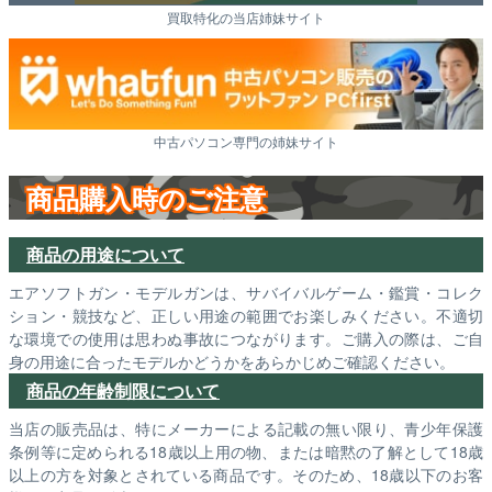
買取特化の当店姉妹サイト
中古パソコン専門の姉妹サイト
商品購入時のご注意
商品の用途について
エアソフトガン・モデルガンは、サバイバルゲーム・鑑賞・コレク
ション・競技など、正しい用途の範囲でお楽しみください。不適切
な環境での使用は思わぬ事故につながります。ご購入の際は、ご自
身の用途に合ったモデルかどうかをあらかじめご確認ください。
商品の年齢制限について
当店の販売品は、特にメーカーによる記載の無い限り、青少年保護
条例等に定められる18歳以上用の物、または暗黙の了解として18歳
以上の方を対象とされている商品です。そのため、18歳以下のお客