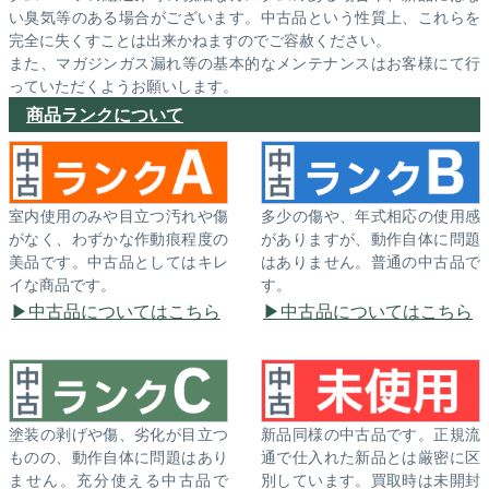
い臭気等のある場合がございます。中古品という性質上、これらを
完全に失くすことは出来かねますのでご容赦ください。
また、マガジンガス漏れ等の基本的なメンテナンスはお客様にて行
っていただくようお願いします。
商品ランクについて
室内使用のみや目立つ汚れや傷
多少の傷や、年式相応の使用感
がなく、わずかな作動痕程度の
がありますが、動作自体に問題
美品です。中古品としてはキレ
はありません。普通の中古品で
イな商品です。
す。
中古品についてはこちら
中古品についてはこちら
塗装の剥げや傷、劣化が目立つ
新品同様の中古品です。正規流
ものの、動作自体に問題はあり
通で仕入れた新品とは厳密に区
ません。充分使える中古品で
別しています。買取時は未開封