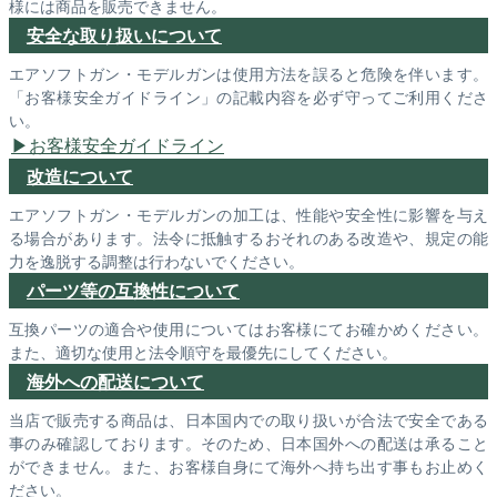
様には商品を販売できません。
安全な取り扱いについて
エアソフトガン・モデルガンは使用方法を誤ると危険を伴います。
「お客様安全ガイドライン」の記載内容を必ず守ってご利用くださ
い。
お客様安全ガイドライン
改造について
エアソフトガン・モデルガンの加工は、性能や安全性に影響を与え
る場合があります。法令に抵触するおそれのある改造や、規定の能
力を逸脱する調整は行わないでください。
パーツ等の互換性について
互換パーツの適合や使用についてはお客様にてお確かめください。
また、適切な使用と法令順守を最優先にしてください。
海外への配送について
当店で販売する商品は、日本国内での取り扱いが合法で安全である
事のみ確認しております。そのため、日本国外への配送は承ること
ができません。また、お客様自身にて海外へ持ち出す事もお止めく
ださい。